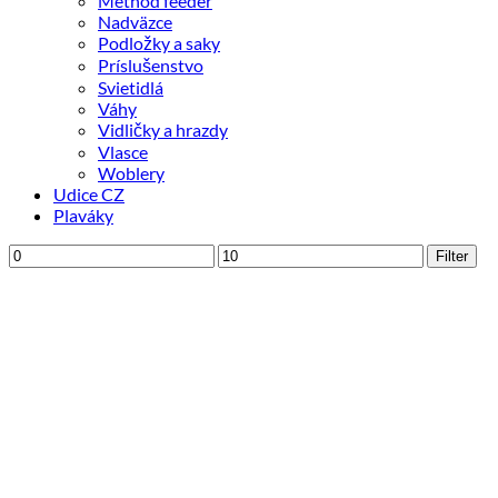
Method feeder
Nadväzce
Podložky a saky
Príslušenstvo
Svietidlá
Váhy
Vidličky a hrazdy
Vlasce
Woblery
Udice CZ
Plaváky
Minimálna
Maximálna
Filter
cena
cena