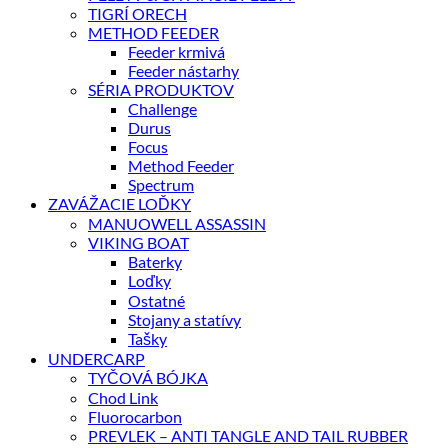
TIGRÍ ORECH
METHOD FEEDER
Feeder krmivá
Feeder nástarhy
SÉRIA PRODUKTOV
Challenge
Durus
Focus
Method Feeder
Spectrum
ZAVÁŽACIE LOĎKY
MANUOWELL ASSASSIN
VIKING BOAT
Baterky
Loďky
Ostatné
Stojany a statívy
Tašky
UNDERCARP
TYČOVÁ BÓJKA
Chod Link
Fluorocarbon
PREVLEK – ANTI TANGLE AND TAIL RUBBER