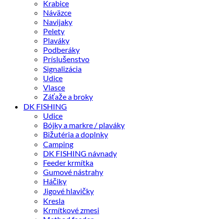
Krabice
Náväzce
Navijaky
Pelety
Plaváky
Podberáky
Príslušenstvo
Signalizácia
Udice
Vlasce
Záťaže a broky
DK FISHING
Udice
Bójky a markre / plaváky
Bižutéria a doplnky
Camping
DK FISHING návnady
Feeder krmítka
Gumové nástrahy
Háčiky
Jigové hlavičky
Kresla
Krmítkové zmesi