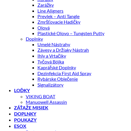
Zarážky
Line Aligners
Prevlek – Anti Tangle
Zmršťovacie Hadičky
Olová
Plastické Olovo – Tungsten Putty
Doplnky
Umelé Nástrahy
Závesy a Držiaky Nástrah
Ihly a Vrtačiky
Tyčová Bójka
Kaprářské Doplnky
Dezinfekcia First Aid Spray
Rybárske Oblečenie
Signalizátory
LOĎKY
VIKING BOAT
Manuowell Assassin
ZÁŤAŽE MISIEK
DOPLNKY
POUKAZY
ESOX