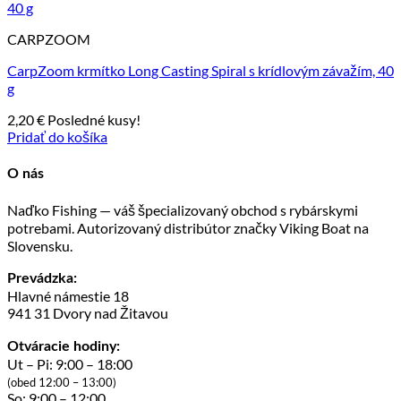
CARPZOOM
CarpZoom krmítko Long Casting Spiral s krídlovým závažím, 40
g
2,20
€
Posledné kusy!
Pridať do košíka
O nás
Naďko Fishing — váš špecializovaný obchod s rybárskymi
potrebami. Autorizovaný distribútor značky Viking Boat na
Slovensku.
Prevádzka:
Hlavné námestie 18
941 31 Dvory nad Žitavou
Otváracie hodiny:
Ut – Pi: 9:00 – 18:00
(obed 12:00 – 13:00)
So: 9:00 – 12:00