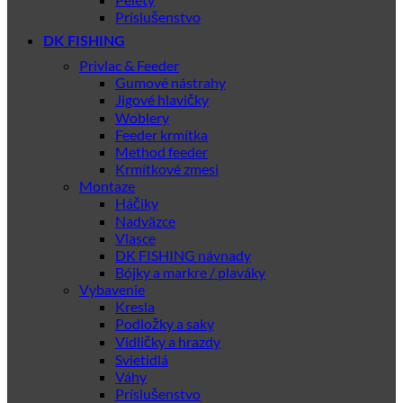
Príslušenstvo
DK FISHING
Privlac & Feeder
Gumové nástrahy
Jigové hlavičky
Woblery
Feeder krmítka
Method feeder
Krmítkové zmesi
Montaze
Háčiky
Nadväzce
Vlasce
DK FISHING návnady
Bójky a markre / plaváky
Vybavenie
Kresla
Podložky a saky
Vidličky a hrazdy
Svietidlá
Váhy
Príslušenstvo