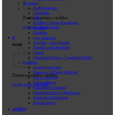
Terminal
PVA Program
Obratlíky
Žiadne produkty v košíku.
Klipy
Krúžky Crimpy Karabinky
Vrátiť sa do obchodu
Korálky
Zarážky
Line Aligners
0
Prevlek – Anti Tangle
Košík
Zmršťovacie Hadičky
Olová
Plastické Olovo – Tungsten Putty
Doplnky
Umelé Nástrahy
Závesy a Držiaky Nástrah
Žiadne produkty v košíku.
Ihly a Vrtačiky
Tyčová Bójka
Vrátiť sa do obchodu
Kaprářské Doplnky
Dezinfekcia First Aid Spray
Rybárske Oblečenie
Signalizátory
LOĎKY