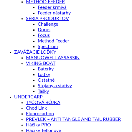
METHOD FEEDER
Feeder krmivá
Feeder nástarhy
SÉRIA PRODUKTOV
Challenge
Durus
Focus
Method Feeder
Spectrum
ZAVÁŽACIE LOĎKY
MANUOWELL ASSASSIN
VIKING BOAT
Baterky
Loďky
Ostatné
Stojany a statívy
Tašky
UNDERCARP
TYČOVÁ BÓJKA
Chod Link
Fluorocarbon
PREVLEK – ANTI TANGLE AND TAIL RUBBER
Háčiky PRO
Háčiky Teflonové