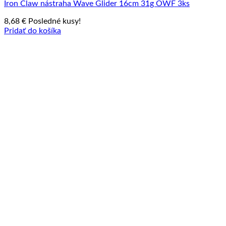
Iron Claw nástraha Wave Glider 16cm 31g OWF 3ks
8,68
€
Posledné kusy!
Pridať do košíka