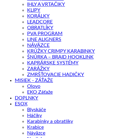
IHLY A VRTAČIKY
KLIPY
KORÁLKY
LEADCORE
OBRATLÍKY
PVA PROGRAM
LINE ALIGNERS
NÁVÄZCE
KRÚŽKY CRIMPY KARABINKY
ŠNÚRKA – BRAID HOOKLINK
KAPRÁRSKE SYSTÉMY
ZARÁŽKY
ZMRŠŤOVACIE HADIČKY
MISIEK - ZÁŤAŽE
Olovo
EKO Záťaže
DOPLNKY
ESOX
Blyskáče
Háčiky
Karabinky a obratlíky
Krabice
Náväzce