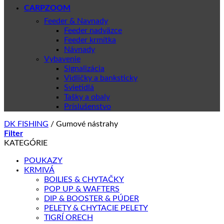
CARPZOOM
Feeder & Navnady
Feeder nadväzce
Feeder krmítka
Návnady
Vybavenie
Signalizácia
Vidličky a banksticky
Svietidlá
Tašky a obaly
Príslušenstvo
DK FISHING
/
Gumové nástrahy
Filter
KATEGÓRIE
POUKAZY
KRMIVÁ
BOILIES & CHYTAČKY
POP UP & WAFTERS
DIP & BOOSTER & PÚDER
PELETY & CHYTACIE PELETY
TIGRÍ ORECH