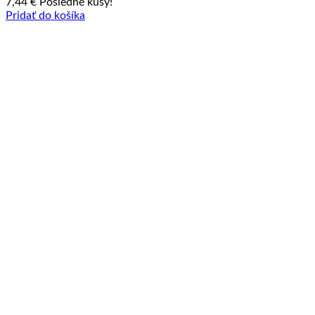
7,44
€
Posledné kusy!
Pridať do košíka