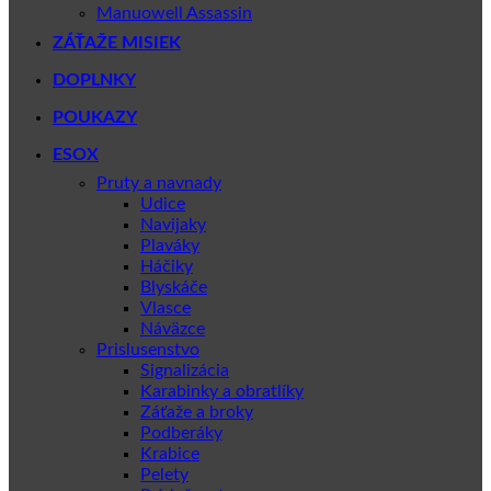
Manuowell Assassin
ZÁŤAŽE MISIEK
DOPLNKY
POUKAZY
ESOX
Pruty a navnady
Udice
Navijaky
Plaváky
Háčiky
Blyskáče
Vlasce
Náväzce
Prislusenstvo
Signalizácia
Karabinky a obratlíky
Záťaže a broky
Podberáky
Krabice
Pelety