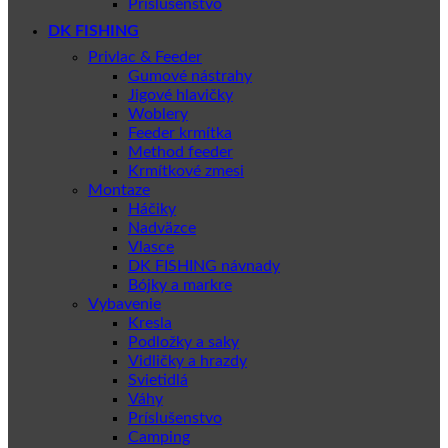
Príslušenstvo
DK FISHING
Privlac & Feeder
Gumové nástrahy
Jigové hlavičky
Woblery
Feeder krmítka
Method feeder
Krmítkové zmesi
Montaze
Háčiky
Nadväzce
Vlasce
DK FISHING návnady
Bójky a markre
Vybavenie
Kresla
Podložky a saky
Vidličky a hrazdy
Svietidlá
Váhy
Príslušenstvo
Camping