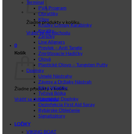
Terminal
PVA Program
Obratlíky
Klipy
Žiadne produkty v košíku.
Krúžky Crimpy Karabinky
Korálky
Vrátiť sa do obchodu
Zarážky
Line Aligners
0
Prevlek – Anti Tangle
Košík
Zmršťovacie Hadičky
Olová
Plastické Olovo – Tungsten Putty
Doplnky
Umelé Nástrahy
Závesy a Držiaky Nástrah
Ihly a Vrtačiky
Žiadne produkty v košíku.
Tyčová Bójka
Kaprářské Doplnky
Vrátiť sa do obchodu
Dezinfekcia First Aid Spray
Rybárske Oblečenie
Signalizátory
LOĎKY
VIKING BOAT