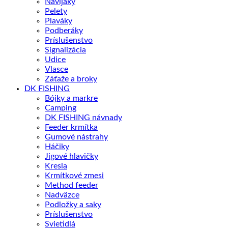
Navijaky
Pelety
Plaváky
Podberáky
Príslušenstvo
Signalizácia
Udice
Vlasce
Záťaže a broky
DK FISHING
Bójky a markre
Camping
DK FISHING návnady
Feeder krmítka
Gumové nástrahy
Háčiky
Jigové hlavičky
Kresla
Krmítkové zmesi
Method feeder
Nadväzce
Podložky a saky
Príslušenstvo
Svietidlá