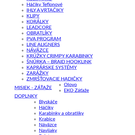
Háčiky Teflonové
IHLY A VRTAČIKY
KLIPY
KORÁLKY
LEADCORE
OBRATLÍKY
PVA PROGRAM
LINE ALIGNERS
NÁVÄZCE
KRÚŽKY CRIMPY KARABINKY
ŠNÚRKA – BRAID HOOKLINK
KAPRÁRSKE SYSTÉMY
ZARÁŽKY
ZMRŠŤOVACIE HADIČKY
Olovo
MISIEK - ZÁŤAŽE
EKO Záťaže
DOPLNKY
Blyskáče
Háčiky
Karabinky a obratlíky
Krabice
Náväzce
Navijaky