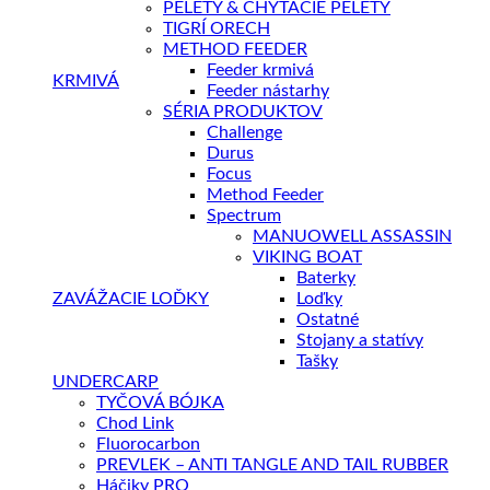
PELETY & CHYTACIE PELETY
TIGRÍ ORECH
METHOD FEEDER
Feeder krmivá
KRMIVÁ
Feeder nástarhy
SÉRIA PRODUKTOV
Challenge
Durus
Focus
Method Feeder
Spectrum
MANUOWELL ASSASSIN
VIKING BOAT
Baterky
ZAVÁŽACIE LOĎKY
Loďky
Ostatné
Stojany a statívy
Tašky
UNDERCARP
TYČOVÁ BÓJKA
Chod Link
Fluorocarbon
PREVLEK – ANTI TANGLE AND TAIL RUBBER
Háčiky PRO