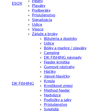
Pelety
ESOX
Plaváky
Podberáky
Príslušenstvo
Signalizácia
Udice
Vlasce
Záťaže a broky
Bižutéria a doplnky
Udice
Bójky a markre / plaváky
Camping
DK FISHING návnady
Feeder krmítka
Gumové nástrahy
Háčiky
Jigové hlavičky
Kresla
DK FISHING
Krmítkové zmesi
Method feeder
Nadväzce
Podložky a saky
Príslušenstvo
Svietidlá