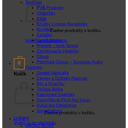
Terminal
PVA Program
Obratlíky
Klipy
Krúžky Crimpy Karabinky
Korálky
Žiadne produkty v košíku.
Zarážky
Line Aligners
Vrátiť sa do obchodu
Prevlek – Anti Tangle
Zmršťovacie Hadičky
Olová
Plastické Olovo – Tungsten Putty
0
Doplnky
Umelé Nástrahy
Košík
Závesy a Držiaky Nástrah
Ihly a Vrtačiky
Tyčová Bójka
Kaprářské Doplnky
Dezinfekcia First Aid Spray
Rybárske Oblečenie
Signalizátory
Žiadne produkty v košíku.
LOĎKY
Vrátiť sa do obchodu
VIKING BOAT