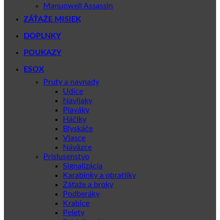
Manuowell Assassin
ZÁŤAŽE MISIEK
DOPLNKY
POUKAZY
ESOX
Pruty a navnady
Udice
Navijaky
Plaváky
Háčiky
Blyskáče
Vlasce
Náväzce
Prislusenstvo
Signalizácia
Karabinky a obratlíky
Záťaže a broky
Podberáky
Krabice
Pelety