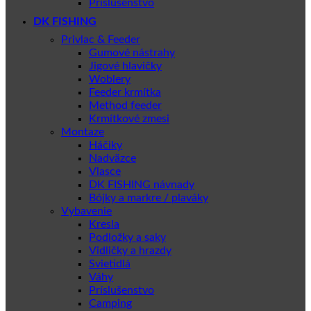
Príslušenstvo
DK FISHING
Privlac & Feeder
Gumové nástrahy
Jigové hlavičky
Woblery
Feeder krmítka
Method feeder
Krmítkové zmesi
Montaze
Háčiky
Nadväzce
Vlasce
DK FISHING návnady
Bójky a markre / plaváky
Vybavenie
Kresla
Podložky a saky
Vidličky a hrazdy
Svietidlá
Váhy
Príslušenstvo
Camping