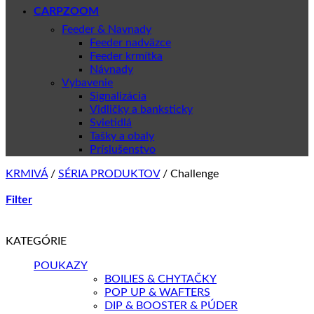
CARPZOOM
Feeder & Navnady
Feeder nadväzce
Feeder krmítka
Návnady
Vybavenie
Signalizácia
Vidličky a banksticky
Svietidlá
Tašky a obaly
Príslušenstvo
KRMIVÁ
/
SÉRIA PRODUKTOV
/
Challenge
Filter
KATEGÓRIE
POUKAZY
BOILIES & CHYTAČKY
POP UP & WAFTERS
DIP & BOOSTER & PÚDER