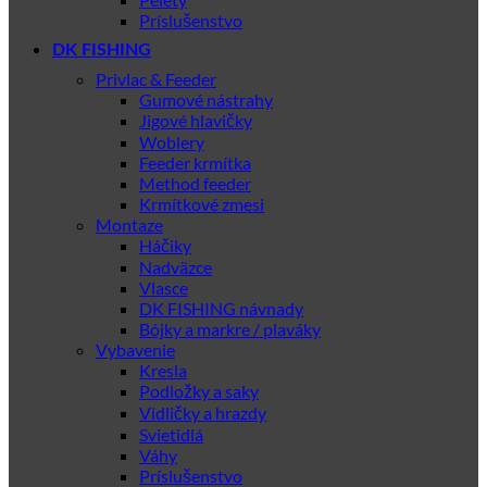
Príslušenstvo
DK FISHING
Privlac & Feeder
Gumové nástrahy
Jigové hlavičky
Woblery
Feeder krmítka
Method feeder
Krmítkové zmesi
Montaze
Háčiky
Nadväzce
Vlasce
DK FISHING návnady
Bójky a markre / plaváky
Vybavenie
Kresla
Podložky a saky
Vidličky a hrazdy
Svietidlá
Váhy
Príslušenstvo