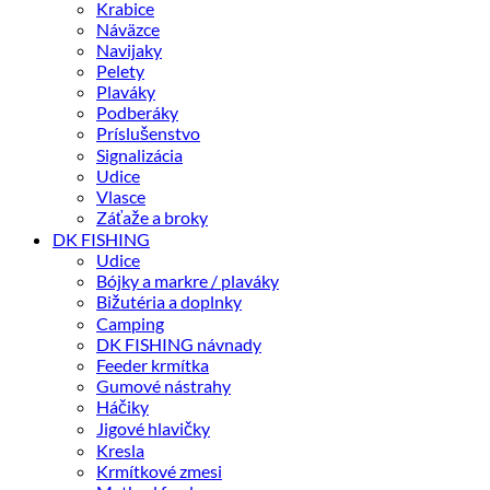
Krabice
Náväzce
Navijaky
Pelety
Plaváky
Podberáky
Príslušenstvo
Signalizácia
Udice
Vlasce
Záťaže a broky
DK FISHING
Udice
Bójky a markre / plaváky
Bižutéria a doplnky
Camping
DK FISHING návnady
Feeder krmítka
Gumové nástrahy
Háčiky
Jigové hlavičky
Kresla
Krmítkové zmesi