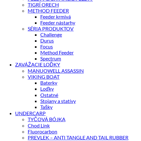
TIGRÍ ORECH
METHOD FEEDER
Feeder krmivá
Feeder nástarhy
SÉRIA PRODUKTOV
Challenge
Durus
Focus
Method Feeder
Spectrum
ZAVÁŽACIE LOĎKY
MANUOWELL ASSASSIN
VIKING BOAT
Baterky
Loďky
Ostatné
Stojany a statívy
Tašky
UNDERCARP
TYČOVÁ BÓJKA
Chod Link
Fluorocarbon
PREVLEK – ANTI TANGLE AND TAIL RUBBER