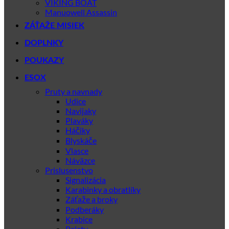
VIKING BOAT
Manuowell Assassin
ZÁŤAŽE MISIEK
DOPLNKY
POUKAZY
ESOX
Pruty a navnady
Udice
Navijaky
Plaváky
Háčiky
Blyskáče
Vlasce
Náväzce
Prislusenstvo
Signalizácia
Karabinky a obratlíky
Záťaže a broky
Podberáky
Krabice
Pelety