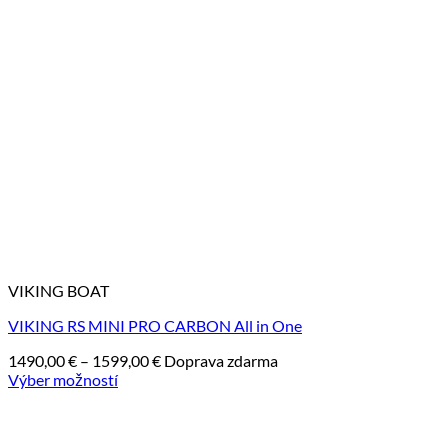
VIKING BOAT
VIKING RS MINI PRO CARBON All in One
Price
1490,00
€
–
1599,00
€
Doprava zdarma
range:
Výber možností
1490,00 €
Tento
through
produkt
1599,00 €
má