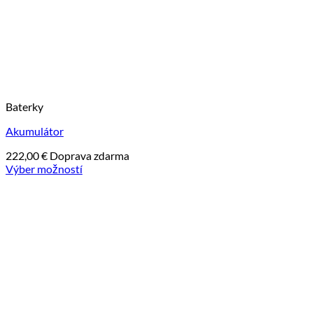
Baterky
Akumulátor
222,00
€
Doprava zdarma
Výber možností
Tento
produkt
má
viacero
variantov.
Možnosti
si
môžete
vybrať
na