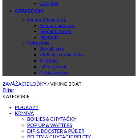
Camping
CARPZOOM
Feeder & Navnady
Feeder nadväzce
Feeder krmítka
Návnady
Vybavenie
Signalizácia
Vidličky a banksticky
Svietidlá
Tašky a obaly
Príslušenstvo
ZAVÁŽACIE LOĎKY
/
VIKING BOAT
Filter
KATEGÓRIE
POUKAZY
KRMIVÁ
BOILIES & CHYTAČKY
POP UP & WAFTERS
DIP & BOOSTER & PÚDER
PELETY & CHYTACIE PELETY