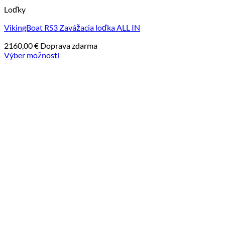
Loďky
VikingBoat RS3 Zavážacia loďka ALL IN
2160,00
€
Doprava zdarma
Výber možností
Tento
produkt
má
viacero
variantov.
Možnosti
si
môžete
vybrať
na
stránke
produktu.