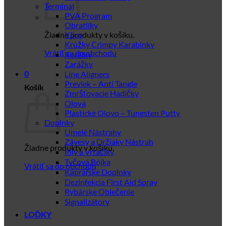
Terminal
PVA Program
Obratlíky
Žiadne produkty v košíku.
Klipy
Krúžky Crimpy Karabinky
Vrátiť sa do obchodu
Korálky
Zarážky
Line Aligners
0
Prevlek – Anti Tangle
Košík
Zmršťovacie Hadičky
Olová
Plastické Olovo – Tungsten Putty
Doplnky
Umelé Nástrahy
Závesy a Držiaky Nástrah
Žiadne produkty v košíku.
Ihly a Vrtačiky
Tyčová Bójka
Vrátiť sa do obchodu
Kaprářské Doplnky
Dezinfekcia First Aid Spray
Rybárske Oblečenie
Signalizátory
LOĎKY