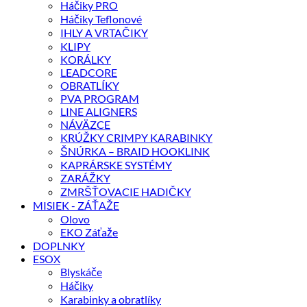
Háčiky PRO
Háčiky Teflonové
IHLY A VRTAČIKY
KLIPY
KORÁLKY
LEADCORE
OBRATLÍKY
PVA PROGRAM
LINE ALIGNERS
NÁVÄZCE
KRÚŽKY CRIMPY KARABINKY
ŠNÚRKA – BRAID HOOKLINK
KAPRÁRSKE SYSTÉMY
ZARÁŽKY
ZMRŠŤOVACIE HADIČKY
MISIEK - ZÁŤAŽE
Olovo
EKO Záťaže
DOPLNKY
ESOX
Blyskáče
Háčiky
Karabinky a obratlíky