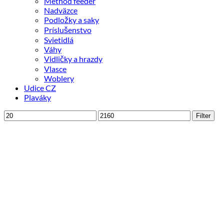
Method feeder
Nadväzce
Podložky a saky
Príslušenstvo
Svietidlá
Váhy
Vidličky a hrazdy
Vlasce
Woblery
Udice CZ
Plaváky
Minimálna
Maximálna
Filter
cena
cena