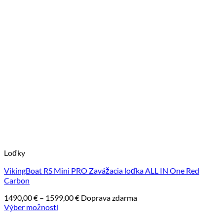
Loďky
VikingBoat RS Mini PRO Zavážacia loďka ALL IN One Red
Carbon
Price
1490,00
€
–
1599,00
€
Doprava zdarma
range:
Výber možností
1490,00 €
Tento