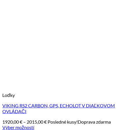
Loďky
VIKING RS2 CARBON, GPS, ECHOLOT V DIAĽKOVOM
OVLÁDAČI
Price
1920,00
€
–
2015,00
€
Posledné kusy!
Doprava zdarma
range:
Výber možností