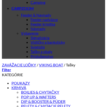
Camping
CARPZOOM
Feeder & Navnady
Feeder nadväzce
Feeder krmítka
Návnady
Vybavenie
Signalizácia
Vidličky a banksticky
Svietidlá
Tašky a obaly
Príslušenstvo
ZAVÁŽACIE LOĎKY
/
VIKING BOAT
/
Tašky
Filter
KATEGÓRIE
POUKAZY
KRMIVÁ
BOILIES & CHYTAČKY
POP UP & WAFTERS
DIP & BOOSTER & PÚDER
PELETY & CHYTACIE PELETY