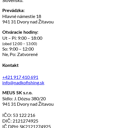
Slovensku.
Prevádzka:
Hlavné námestie 18
941 31 Dvory nad Žitavou
Otváracie hodiny:
Ut – Pi: 9:00 – 18:00
(obed 12:00 – 13:00)
So: 9:00 – 12:00
Ne, Po: Zatvorené
Kontakt
+421 917 410 691
info@nadkofishing.sk
MEUS SK s.r.o.
Sídlo: J. Dózsu 380/20
941 31 Dvory nad Žitavou
IČO: 53 122 216
DIČ: 2121274925
IČ DPH: SK2121274925