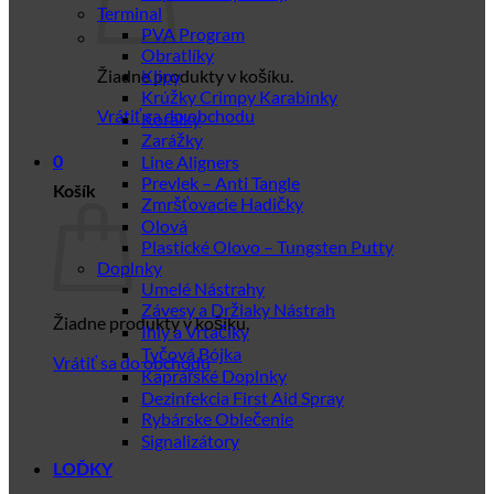
Terminal
PVA Program
Obratlíky
Žiadne produkty v košíku.
Klipy
Krúžky Crimpy Karabinky
Vrátiť sa do obchodu
Korálky
Zarážky
Line Aligners
0
Prevlek – Anti Tangle
Košík
Zmršťovacie Hadičky
Olová
Plastické Olovo – Tungsten Putty
Doplnky
Umelé Nástrahy
Závesy a Držiaky Nástrah
Žiadne produkty v košíku.
Ihly a Vrtačiky
Tyčová Bójka
Vrátiť sa do obchodu
Kaprářské Doplnky
Dezinfekcia First Aid Spray
Rybárske Oblečenie
Signalizátory
LOĎKY