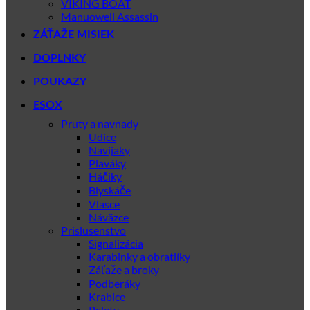
VIKING BOAT
Manuowell Assassin
ZÁŤAŽE MISIEK
DOPLNKY
POUKAZY
ESOX
Pruty a navnady
Udice
Navijaky
Plaváky
Háčiky
Blyskáče
Vlasce
Náväzce
Prislusenstvo
Signalizácia
Karabinky a obratlíky
Záťaže a broky
Podberáky
Krabice
Pelety