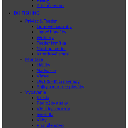
Príslušenstvo
DK FISHING
Privlac & Feeder
Gumové nástrahy
Jigové hlavičky
Woblery
Feeder krmítka
Method feeder
Krmítkové zmesi
Montaze
Háčiky
Nadväzce
Vlasce
DK FISHING návnady
Bójky a markre / plaváky
Vybavenie
Kresla
Podložky a saky
Vidličky a hrazdy
Svietidlá
Váhy
Príslušenstvo