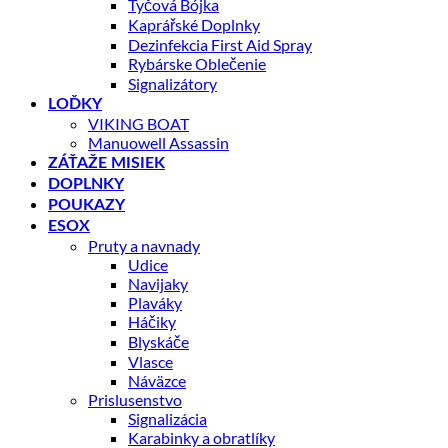
Tyčová Bójka
Kaprářské Doplnky
Dezinfekcia First Aid Spray
Rybárske Oblečenie
Signalizátory
LOĎKY
VIKING BOAT
Manuowell Assassin
ZÁŤAŽE MISIEK
DOPLNKY
POUKAZY
ESOX
Pruty a navnady
Udice
Navijaky
Plaváky
Háčiky
Blyskáče
Vlasce
Náväzce
Prislusenstvo
Signalizácia
Karabinky a obratlíky