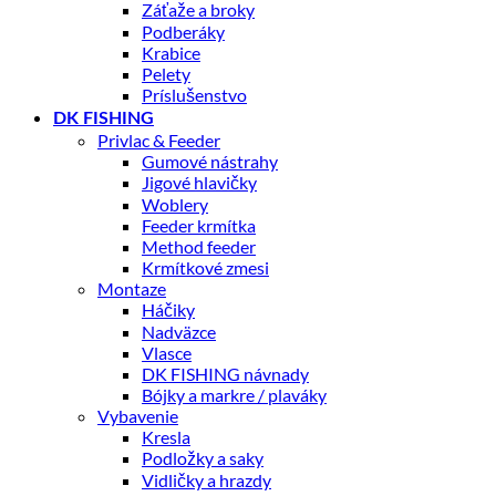
Záťaže a broky
Podberáky
Krabice
Pelety
Príslušenstvo
DK FISHING
Privlac & Feeder
Gumové nástrahy
Jigové hlavičky
Woblery
Feeder krmítka
Method feeder
Krmítkové zmesi
Montaze
Háčiky
Nadväzce
Vlasce
DK FISHING návnady
Bójky a markre / plaváky
Vybavenie
Kresla
Podložky a saky
Vidličky a hrazdy