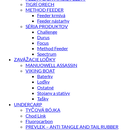
TIGRÍ ORECH
METHOD FEEDER
Feeder krmivá
Feeder nástarhy
SÉRIA PRODUKTOV
Challenge
Durus
Focus
Method Feeder
Spectrum
ZAVÁŽACIE LOĎKY
MANUOWELL ASSASSIN
VIKING BOAT
Baterky
Loďky
Ostatné
Stojany a statívy
Tašky
UNDERCARP
TYČOVÁ BÓJKA
Chod Link
Fluorocarbon
PREVLEK – ANTI TANGLE AND TAIL RUBBER