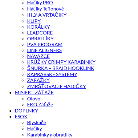
Háčiky PRO
Háčiky Teflonové
IHLY A VRTAČIKY
KLIPY
KORÁLKY
LEADCORE
OBRATLÍKY
PVA PROGRAM
LINE ALIGNERS
NÁVÄZCE
KRÚŽKY CRIMPY KARABINKY
ŠNÚRKA – BRAID HOOKLINK
KAPRÁRSKE SYSTÉMY
ZARÁŽKY
ZMRŠŤOVACIE HADIČKY
MISIEK - ZÁŤAŽE
Olovo
EKO Záťaže
DOPLNKY
ESOX
Blyskáče
Háčiky
Karabinky a obratlíky