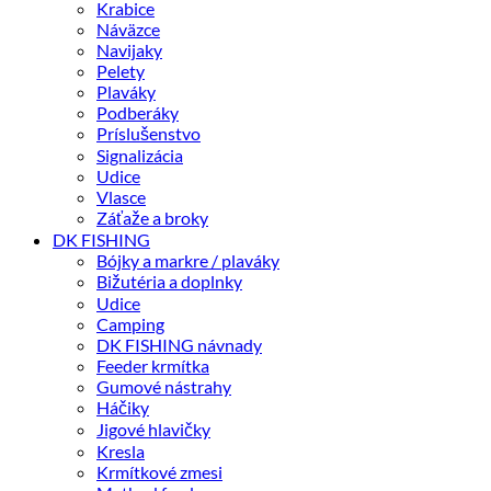
Krabice
Náväzce
Navijaky
Pelety
Plaváky
Podberáky
Príslušenstvo
Signalizácia
Udice
Vlasce
Záťaže a broky
DK FISHING
Bójky a markre / plaváky
Bižutéria a doplnky
Udice
Camping
DK FISHING návnady
Feeder krmítka
Gumové nástrahy
Háčiky
Jigové hlavičky
Kresla
Krmítkové zmesi