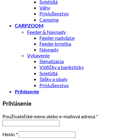
Svietidlá
Váhy
Príslušenstvo
Camping
CARPZOOM
Feeder & Navnady
Feeder nadväzce
Feeder krmítka
Návnady
Vybavenie
Signalizácia
Vidličky a banksticky
Svietidlá
Tašky a obaly
Príslušenstvo
Prihlásenie
Prihlásenie
Povinné
Používateľské meno alebo e-mailová adresa
*
Povinné
Heslo
*