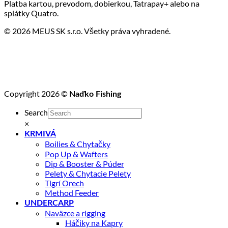
Platba kartou, prevodom, dobierkou, Tatrapay+ alebo na
splátky Quatro.
© 2026 MEUS SK s.r.o. Všetky práva vyhradené.
Copyright 2026 ©
Naďko Fishing
Search
×
KRMIVÁ
Boilies & Chytačky
Pop Up & Wafters
Dip & Booster & Púder
Pelety & Chytacie Pelety
Tigrí Orech
Method Feeder
UNDERCARP
Naväzce a rigging
Háčiky na Kapry