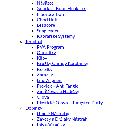
Náväzce
Šnúrka – Braid Hooklink
Fluorocarbon
Chod Link
Leadcore
Snagleader
Kaprárske Systémy
Terminal
PVA Program
Obratlíky
Klipy
Krúžky Crimpy Karabinky
Korálky
Zarážky
Line Aligners
Prevlek – Anti Tangle
Zmršťovacie Hadičky
Olová
Plastické Olovo – Tungsten Putty
Doplnky
Umelé Nástrahy
Závesy a Držiaky Nástrah
Ihly a Vrtačiky