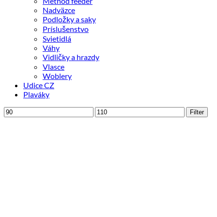
Method feeder
Nadväzce
Podložky a saky
Príslušenstvo
Svietidlá
Váhy
Vidličky a hrazdy
Vlasce
Woblery
Udice CZ
Plaváky
Minimálna
Maximálna
Filter
cena
cena