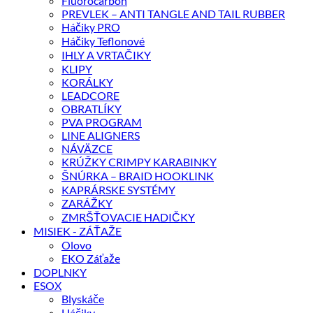
Fluorocarbon
PREVLEK – ANTI TANGLE AND TAIL RUBBER
Háčiky PRO
Háčiky Teflonové
IHLY A VRTAČIKY
KLIPY
KORÁLKY
LEADCORE
OBRATLÍKY
PVA PROGRAM
LINE ALIGNERS
NÁVÄZCE
KRÚŽKY CRIMPY KARABINKY
ŠNÚRKA – BRAID HOOKLINK
KAPRÁRSKE SYSTÉMY
ZARÁŽKY
ZMRŠŤOVACIE HADIČKY
MISIEK - ZÁŤAŽE
Olovo
EKO Záťaže
DOPLNKY
ESOX
Blyskáče
Háčiky