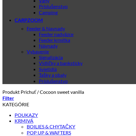
Váhy
Príslušenstvo
Camping
CARPZOOM
Feeder & Navnady
Feeder nadväzce
Feeder krmítka
Návnady
Vybavenie
Signalizácia
Vidličky a banksticky
Svietidlá
Tašky a obaly
Príslušenstvo
Produkt Prichuť
/
Cocoon sweet vanilla
Filter
KATEGÓRIE
POUKAZY
KRMIVÁ
BOILIES & CHYTAČKY
POP UP & WAFTERS