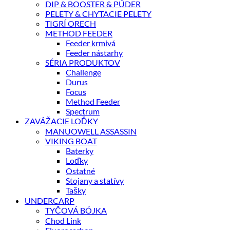
DIP & BOOSTER & PÚDER
PELETY & CHYTACIE PELETY
TIGRÍ ORECH
METHOD FEEDER
Feeder krmivá
Feeder nástarhy
SÉRIA PRODUKTOV
Challenge
Durus
Focus
Method Feeder
Spectrum
ZAVÁŽACIE LOĎKY
MANUOWELL ASSASSIN
VIKING BOAT
Baterky
Loďky
Ostatné
Stojany a statívy
Tašky
UNDERCARP
TYČOVÁ BÓJKA
Chod Link