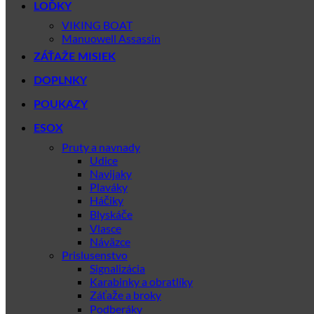
LOĎKY
VIKING BOAT
Manuowell Assassin
ZÁŤAŽE MISIEK
DOPLNKY
POUKAZY
ESOX
Pruty a navnady
Udice
Navijaky
Plaváky
Háčiky
Blyskáče
Vlasce
Náväzce
Prislusenstvo
Signalizácia
Karabinky a obratlíky
Záťaže a broky
Podberáky