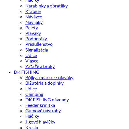
Karabinky a obratlíky
Krabice
Náväzce
Navijaky
Pelety
Plaváky
Podberáky
Príslušenstvo
Signalizácia
Udice
Vlasce
Záťaže a broky
DK FISHING
Bójky a markre / plaváky
Bižutéria a doplnky
Udice
Camping
DK FISHING návnady
Feeder krmítka
Gumové nástrahy
Háčiky
Jigové hlavičky
Kresla