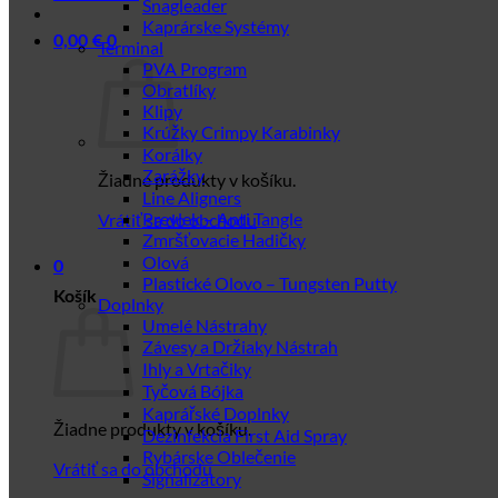
Snagleader
Kaprárske Systémy
0,00
€
0
Terminal
PVA Program
Obratlíky
Klipy
Krúžky Crimpy Karabinky
Korálky
Zarážky
Žiadne produkty v košíku.
Line Aligners
Prevlek – Anti Tangle
Vrátiť sa do obchodu
Zmršťovacie Hadičky
Olová
0
Plastické Olovo – Tungsten Putty
Košík
Doplnky
Umelé Nástrahy
Závesy a Držiaky Nástrah
Ihly a Vrtačiky
Tyčová Bójka
Kaprářské Doplnky
Žiadne produkty v košíku.
Dezinfekcia First Aid Spray
Rybárske Oblečenie
Vrátiť sa do obchodu
Signalizátory