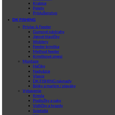
Krabice
Pelety
Príslušenstvo
DK FISHING
Privlac & Feeder
Gumové nástrahy
Jigové hlavičky
Woblery
Feeder krmítka
Method feeder
Krmítkové zmesi
Montaze
Háčiky
Nadväzce
Vlasce
DK FISHING návnady
Bójky a markre / plaváky
Vybavenie
Kresla
Podložky a saky
Vidličky a hrazdy
Svietidlá