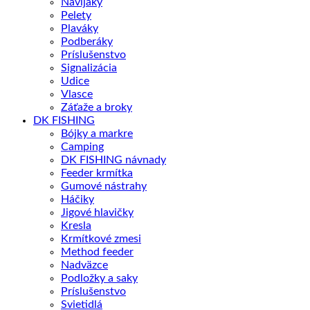
Navijaky
Pelety
Plaváky
Podberáky
Príslušenstvo
Signalizácia
Udice
Vlasce
Záťaže a broky
DK FISHING
Bójky a markre
Camping
DK FISHING návnady
Feeder krmítka
Gumové nástrahy
Háčiky
Jigové hlavičky
Kresla
Krmítkové zmesi
Method feeder
Nadväzce
Podložky a saky
Príslušenstvo
Svietidlá