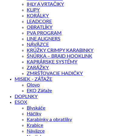
IHLY A VRTAČIKY
KLIPY
KORÁLKY
LEADCORE
OBRATLÍKY
PVA PROGRAM
LINE ALIGNERS
NÁVÄZCE
KRÚŽKY CRIMPY KARABINKY
ŠNÚRKA – BRAID HOOKLINK
KAPRÁRSKE SYSTÉMY
ZARÁŽKY
ZMRŠŤOVACIE HADIČKY
MISIEK - ZÁŤAŽE
Olovo
EKO Záťaže
DOPLNKY
ESOX
Blyskáče
Háčiky
Karabinky a obratlíky
Krabice
Náväzce