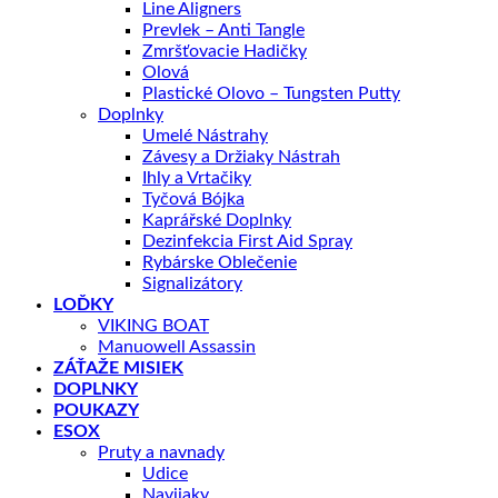
Line Aligners
Prevlek – Anti Tangle
Zmršťovacie Hadičky
Olová
Plastické Olovo – Tungsten Putty
Doplnky
Umelé Nástrahy
Závesy a Držiaky Nástrah
Ihly a Vrtačiky
Tyčová Bójka
Kaprářské Doplnky
Dezinfekcia First Aid Spray
Rybárske Oblečenie
Signalizátory
LOĎKY
VIKING BOAT
Manuowell Assassin
ZÁŤAŽE MISIEK
DOPLNKY
POUKAZY
ESOX
Pruty a navnady
Udice
Navijaky