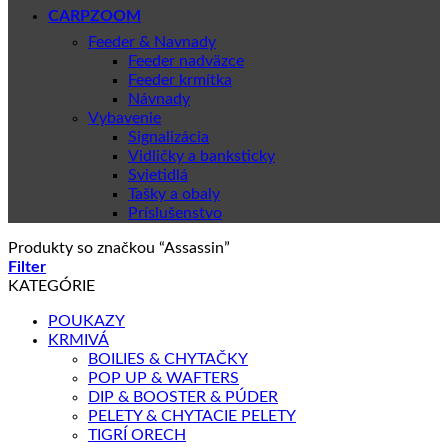
CARPZOOM
Feeder & Navnady
Feeder nadväzce
Feeder krmítka
Návnady
Vybavenie
Signalizácia
Vidličky a banksticky
Svietidlá
Tašky a obaly
Príslušenstvo
Produkty so značkou “Assassin”
Filter
KATEGÓRIE
POUKAZY
KRMIVÁ
BOILIES & CHYTAČKY
POP UP & WAFTERS
DIP & BOOSTER & PÚDER
PELETY & CHYTACIE PELETY
TIGRÍ ORECH