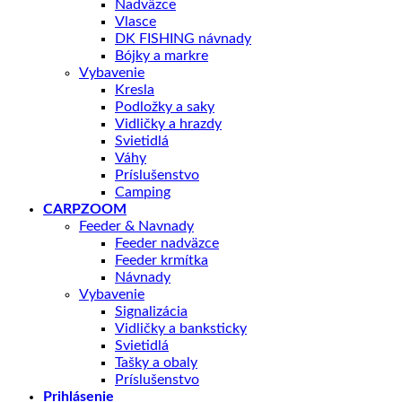
Nadväzce
Vlasce
DK FISHING návnady
Bójky a markre
Vybavenie
Kresla
Podložky a saky
Vidličky a hrazdy
Svietidlá
Váhy
Príslušenstvo
Camping
CARPZOOM
Feeder & Navnady
Feeder nadväzce
Feeder krmítka
Návnady
Vybavenie
Signalizácia
Vidličky a banksticky
Svietidlá
Tašky a obaly
Príslušenstvo
Prihlásenie