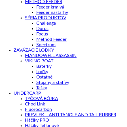
METHOD FEEDER
Feeder krmivá
Feeder nástarhy
SÉRIA PRODUKTOV
Challenge
Durus
Focus
Method Feeder
Spectrum
ZAVÁŽACIE LOĎKY
MANUOWELL ASSASSIN
VIKING BOAT
Baterky
Loďky
Ostatné
Stojany a statívy
Tašky
UNDERCARP
TYČOVÁ BÓJKA
Chod Link
Fluorocarbon
PREVLEK – ANTI TANGLE AND TAIL RUBBER
Háčiky PRO
Háčiky Teflonové