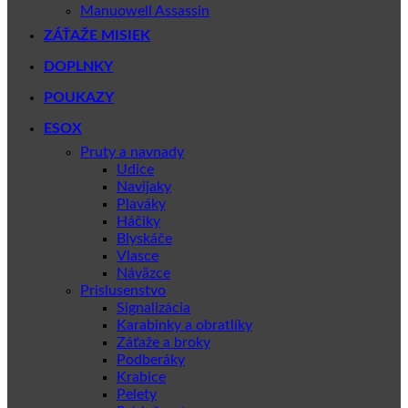
Manuowell Assassin
ZÁŤAŽE MISIEK
DOPLNKY
POUKAZY
ESOX
Pruty a navnady
Udice
Navijaky
Plaváky
Háčiky
Blyskáče
Vlasce
Náväzce
Prislusenstvo
Signalizácia
Karabinky a obratlíky
Záťaže a broky
Podberáky
Krabice
Pelety