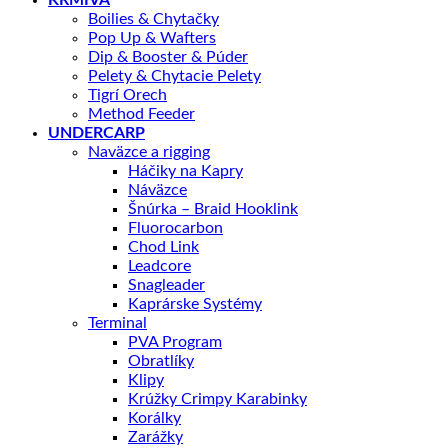
KRMIVÁ
Boilies & Chytačky
Pop Up & Wafters
Dip & Booster & Púder
Pelety & Chytacie Pelety
Tigrí Orech
Method Feeder
UNDERCARP
Naväzce a rigging
Háčiky na Kapry
Náväzce
Šnúrka – Braid Hooklink
Fluorocarbon
Chod Link
Leadcore
Snagleader
Kaprárske Systémy
Terminal
PVA Program
Obratlíky
Klipy
Krúžky Crimpy Karabinky
Korálky
Zarážky