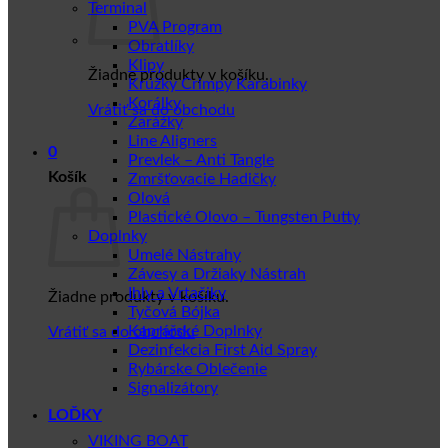
Terminal
PVA Program
Obratlíky
Klipy
Žiadne produkty v košíku.
Krúžky Crimpy Karabinky
Korálky
Vrátiť sa do obchodu
Zarážky
Line Aligners
0
Prevlek – Anti Tangle
Košík
Zmršťovacie Hadičky
Olová
Plastické Olovo – Tungsten Putty
Doplnky
Umelé Nástrahy
Závesy a Držiaky Nástrah
Ihly a Vrtačiky
Žiadne produkty v košíku.
Tyčová Bójka
Kaprářské Doplnky
Vrátiť sa do obchodu
Dezinfekcia First Aid Spray
Rybárske Oblečenie
Signalizátory
LOĎKY
VIKING BOAT