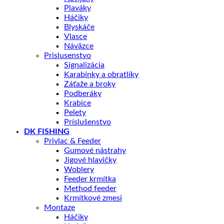
Plaváky
Háčiky
Blyskáče
Vlasce
Náväzce
Prislusenstvo
Signalizácia
Karabinky a obratlíky
Záťaže a broky
Podberáky
Krabice
Pelety
Príslušenstvo
DK FISHING
Privlac & Feeder
Gumové nástrahy
Jigové hlavičky
Woblery
Feeder krmítka
Method feeder
Krmítkové zmesi
Montaze
Háčiky