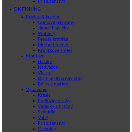
Príslušenstvo
DK FISHING
Privlac & Feeder
Gumové nástrahy
Jigové hlavičky
Woblery
Feeder krmítka
Method feeder
Krmítkové zmesi
Montaze
Háčiky
Nadväzce
Vlasce
DK FISHING návnady
Bójky a markre
Vybavenie
Kresla
Podložky a saky
Vidličky a hrazdy
Svietidlá
Váhy
Príslušenstvo
Camping