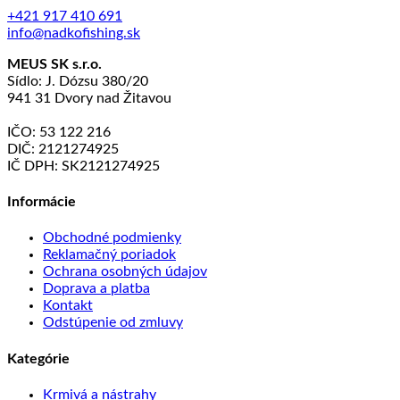
+421 917 410 691
info@nadkofishing.sk
MEUS SK s.r.o.
Sídlo: J. Dózsu 380/20
941 31 Dvory nad Žitavou
IČO: 53 122 216
DIČ: 2121274925
IČ DPH: SK2121274925
Informácie
Obchodné podmienky
Reklamačný poriadok
Ochrana osobných údajov
Doprava a platba
Kontakt
Odstúpenie od zmluvy
Kategórie
Krmivá a nástrahy