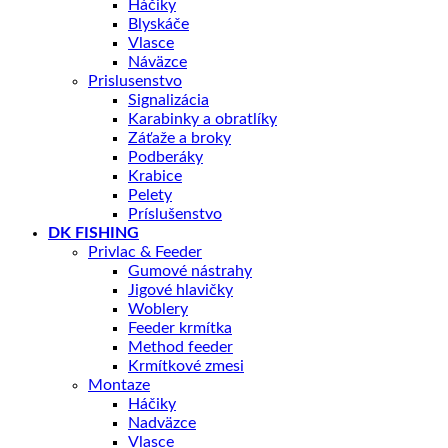
Háčiky
Blyskáče
Vlasce
Náväzce
Prislusenstvo
Signalizácia
Karabinky a obratlíky
Záťaže a broky
Podberáky
Krabice
Pelety
Príslušenstvo
DK FISHING
Privlac & Feeder
Gumové nástrahy
Jigové hlavičky
Woblery
Feeder krmítka
Method feeder
Krmítkové zmesi
Montaze
Háčiky
Nadväzce
Vlasce