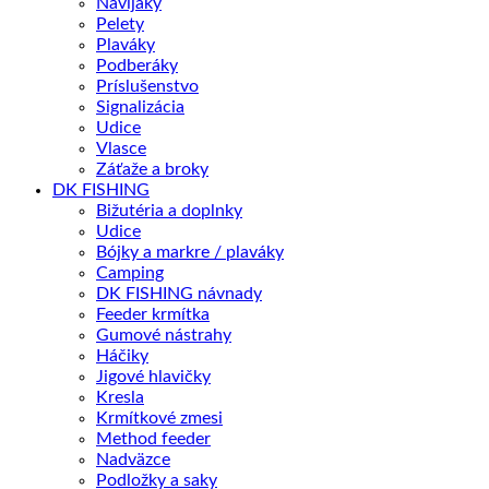
Navijaky
Pelety
Plaváky
Podberáky
Príslušenstvo
Signalizácia
Udice
Vlasce
Záťaže a broky
DK FISHING
Bižutéria a doplnky
Udice
Bójky a markre / plaváky
Camping
DK FISHING návnady
Feeder krmítka
Gumové nástrahy
Háčiky
Jigové hlavičky
Kresla
Krmítkové zmesi
Method feeder
Nadväzce
Podložky a saky