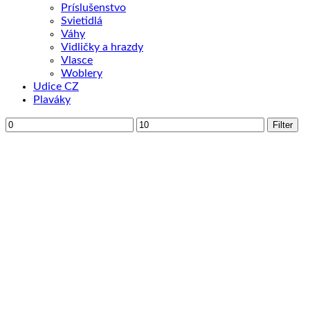
Príslušenstvo
Svietidlá
Váhy
Vidličky a hrazdy
Vlasce
Woblery
Udice CZ
Plaváky
Minimálna
Maximálna
Filter
cena
cena