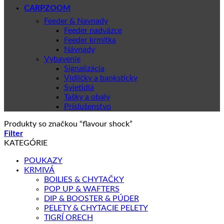
CARPZOOM
Feeder & Navnady
Feeder nadväzce
Feeder krmítka
Návnady
Vybavenie
Signalizácia
Vidličky a banksticky
Svietidlá
Tašky a obaly
Príslušenstvo
Produkty so značkou “flavour shock”
Filter
KATEGÓRIE
POUKAZY
KRMIVÁ
BOILIES & CHYTAČKY
POP UP & WAFTERS
DIP & BOOSTER & PÚDER
PELETY & CHYTACIE PELETY
TIGRÍ ORECH