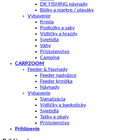
DK FISHING návnady
Bójky a markre / plaváky
Vybavenie
Kresla
Podložky a saky
Vidličky a hrazdy
Svietidlá
Váhy
Príslušenstvo
Camping
CARPZOOM
Feeder & Navnady
Feeder nadväzce
Feeder krmítka
Návnady
Vybavenie
Signalizácia
Vidličky a banksticky
Svietidlá
Tašky a obaly
Príslušenstvo
Prihlásenie