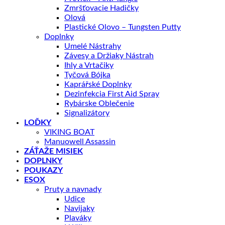
Zmršťovacie Hadičky
Olová
Plastické Olovo – Tungsten Putty
Doplnky
Umelé Nástrahy
Závesy a Držiaky Nástrah
Ihly a Vrtačiky
Tyčová Bójka
Kaprářské Doplnky
Dezinfekcia First Aid Spray
Rybárske Oblečenie
Signalizátory
LOĎKY
VIKING BOAT
Manuowell Assassin
ZÁŤAŽE MISIEK
DOPLNKY
POUKAZY
ESOX
Pruty a navnady
Udice
Navijaky
Plaváky