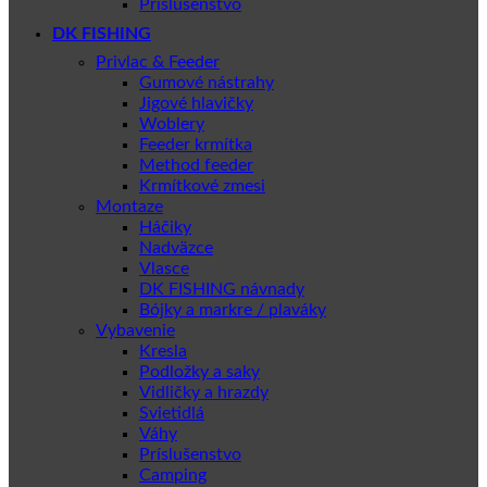
Príslušenstvo
DK FISHING
Privlac & Feeder
Gumové nástrahy
Jigové hlavičky
Woblery
Feeder krmítka
Method feeder
Krmítkové zmesi
Montaze
Háčiky
Nadväzce
Vlasce
DK FISHING návnady
Bójky a markre / plaváky
Vybavenie
Kresla
Podložky a saky
Vidličky a hrazdy
Svietidlá
Váhy
Príslušenstvo
Camping