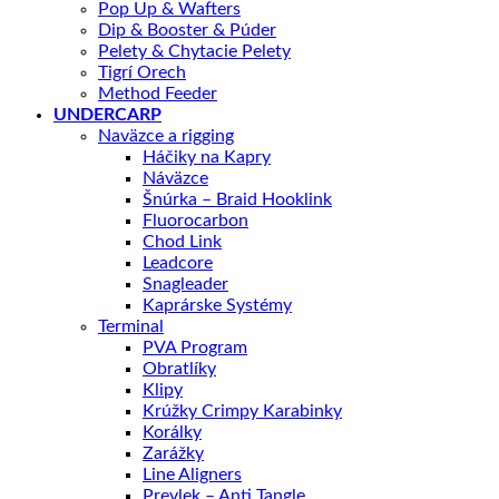
Pop Up & Wafters
Dip & Booster & Púder
Pelety & Chytacie Pelety
Tigrí Orech
Method Feeder
UNDERCARP
Naväzce a rigging
Háčiky na Kapry
Náväzce
Šnúrka – Braid Hooklink
Fluorocarbon
Chod Link
Leadcore
Snagleader
Kaprárske Systémy
Terminal
PVA Program
Obratlíky
Klipy
Krúžky Crimpy Karabinky
Korálky
Zarážky
Line Aligners
Prevlek – Anti Tangle