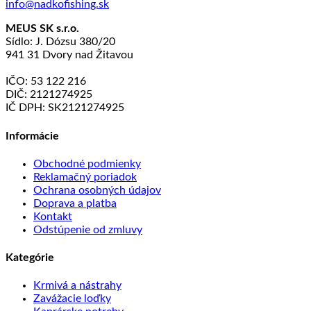
info@nadkofishing.sk
MEUS SK s.r.o.
Sídlo: J. Dózsu 380/20
941 31 Dvory nad Žitavou
IČO: 53 122 216
DIČ: 2121274925
IČ DPH: SK2121274925
Informácie
Obchodné podmienky
Reklamačný poriadok
Ochrana osobných údajov
Doprava a platba
Kontakt
Odstúpenie od zmluvy
Kategórie
Krmivá a nástrahy
Zavážacie loďky