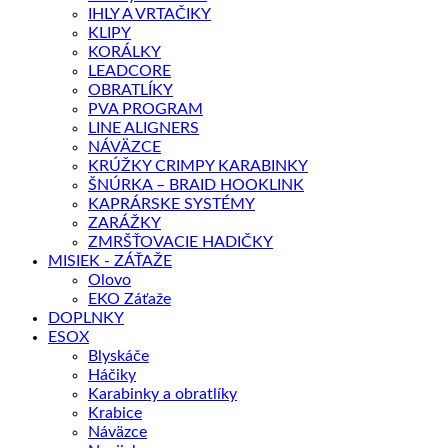
IHLY A VRTAČIKY
KLIPY
KORÁLKY
LEADCORE
OBRATLÍKY
PVA PROGRAM
LINE ALIGNERS
NÁVÄZCE
KRÚŽKY CRIMPY KARABINKY
ŠNÚRKA – BRAID HOOKLINK
KAPRÁRSKE SYSTÉMY
ZARÁŽKY
ZMRŠŤOVACIE HADIČKY
MISIEK - ZÁŤAŽE
Olovo
EKO Záťaže
DOPLNKY
ESOX
Blyskáče
Háčiky
Karabinky a obratlíky
Krabice
Náväzce