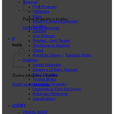
Terminal
PVA Program
Obratlíky
Klipy
Žiadne produkty v košíku.
Krúžky Crimpy Karabinky
Korálky
Vrátiť sa do obchodu
Zarážky
Line Aligners
0
Prevlek – Anti Tangle
Košík
Zmršťovacie Hadičky
Olová
Plastické Olovo – Tungsten Putty
Doplnky
Umelé Nástrahy
Závesy a Držiaky Nástrah
Ihly a Vrtačiky
Žiadne produkty v košíku.
Tyčová Bójka
Kaprářské Doplnky
Vrátiť sa do obchodu
Dezinfekcia First Aid Spray
Rybárske Oblečenie
Signalizátory
LOĎKY
VIKING BOAT