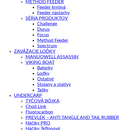
METHOD FEEDER
Feeder krmivá
Feeder nástarhy
SÉRIA PRODUKTOV
Challenge
Durus
Focus
Method Feeder
Spectrum
ZAVÁŽACIE LOĎKY
MANUOWELL ASSASSIN
VIKING BOAT
Baterky
Loďky
Ostatné
Stojany a statívy
Tašky
UNDERCARP
TYČOVÁ BÓJKA
Chod Link
Fluorocarbon
PREVLEK – ANTI TANGLE AND TAIL RUBBER
Háčiky PRO
Háčiky Teflonové