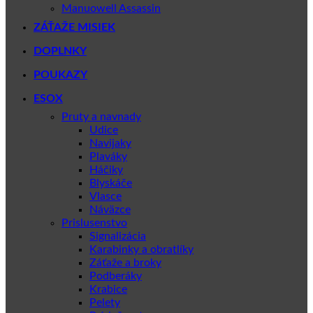
Manuowell Assassin
ZÁŤAŽE MISIEK
DOPLNKY
POUKAZY
ESOX
Pruty a navnady
Udice
Navijaky
Plaváky
Háčiky
Blyskáče
Vlasce
Náväzce
Prislusenstvo
Signalizácia
Karabinky a obratlíky
Záťaže a broky
Podberáky
Krabice
Pelety