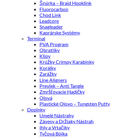
Šnúrka – Braid Hooklink
Fluorocarbon
Chod Link
Leadcore
Snagleader
Kaprárske Systémy
Terminal
PVA Program
Obratlíky
Klipy
Krúžky Crimpy Karabinky
Korálky
Zarážky
Line Aligners
Prevlek – Anti Tangle
Zmršťovacie Hadičky
Olová
Plastické Olovo – Tungsten Putty
Doplnky
Umelé Nástrahy
Závesy a Držiaky Nástrah
Ihly a Vrtačiky
Tyčová Bójka