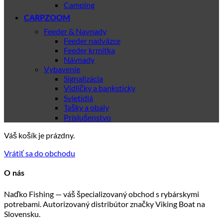
Camping
CARPZOOM
Feeder & Navnady
Feeder nadväzce
Feeder krmítka
Návnady
Vybavenie
Signalizácia
Vidličky a banksticky
Svietidlá
Tašky a obaly
Príslušenstvo
Váš košík je prázdny.
Vrátiť sa do obchodu
O nás
Naďko Fishing — váš špecializovaný obchod s rybárskymi
potrebami. Autorizovaný distribútor značky Viking Boat na
Slovensku.