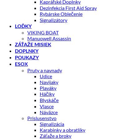
Kaprářské Doplnky
Dezinfekcia First Aid Spray
Rybárske Oblečenie
Signalizátory
LOĎKY
VIKING BOAT
Manuowell Assassin
ZÁŤAŽE MISIEK
DOPLNKY
POUKAZY
ESOX
Pruty a navnady
Udice
Navijaky
Plaváky
Háčiky
Blyskáče
Vlasce
Náväzce
Prislusenstvo
Signalizácia
Karabinky a obratlíky
Záťaže a broky