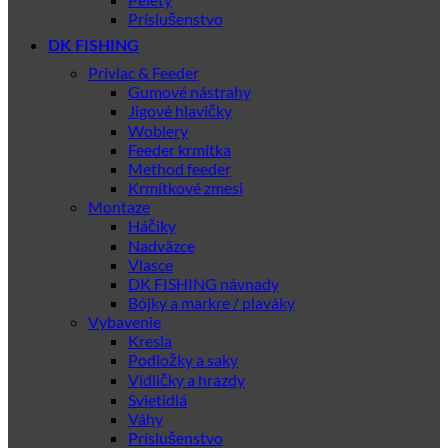
Príslušenstvo
DK FISHING
Privlac & Feeder
Gumové nástrahy
Jigové hlavičky
Woblery
Feeder krmítka
Method feeder
Krmítkové zmesi
Montaze
Háčiky
Nadväzce
Vlasce
DK FISHING návnady
Bójky a markre / plaváky
Vybavenie
Kresla
Podložky a saky
Vidličky a hrazdy
Svietidlá
Váhy
Príslušenstvo