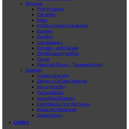
Terminal
PVA Program
Obratlíky
Klipy
Krúžky Crimpy Karabinky
Korálky
Zarážky
Line Aligners
Prevlek – Anti Tangle
Zmršťovacie Hadičky
Olová
Plastické Olovo – Tungsten Putty
Doplnky
Umelé Nástrahy
Závesy a Držiaky Nástrah
Ihly a Vrtačiky
Tyčová Bójka
Kaprářské Doplnky
Dezinfekcia First Aid Spray
Rybárske Oblečenie
Signalizátory
LOĎKY