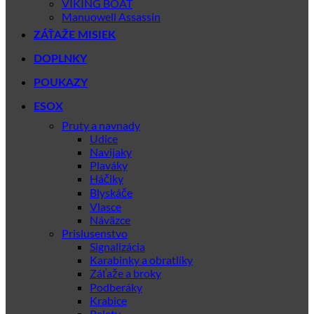
VIKING BOAT
Manuowell Assassin
ZÁŤAŽE MISIEK
DOPLNKY
POUKAZY
ESOX
Pruty a navnady
Udice
Navijaky
Plaváky
Háčiky
Blyskáče
Vlasce
Náväzce
Prislusenstvo
Signalizácia
Karabinky a obratlíky
Záťaže a broky
Podberáky
Krabice
Pelety