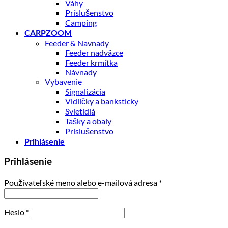
Váhy
Príslušenstvo
Camping
CARPZOOM
Feeder & Navnady
Feeder nadväzce
Feeder krmítka
Návnady
Vybavenie
Signalizácia
Vidličky a banksticky
Svietidlá
Tašky a obaly
Príslušenstvo
Prihlásenie
Prihlásenie
Povinné
Používateľské meno alebo e-mailová adresa
*
Povinné
Heslo
*