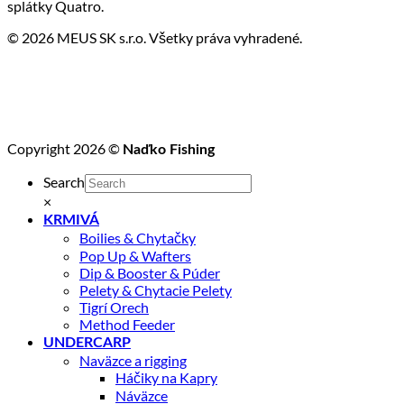
splátky Quatro.
© 2026 MEUS SK s.r.o. Všetky práva vyhradené.
Copyright 2026 ©
Naďko Fishing
Search
×
KRMIVÁ
Boilies & Chytačky
Pop Up & Wafters
Dip & Booster & Púder
Pelety & Chytacie Pelety
Tigrí Orech
Method Feeder
UNDERCARP
Naväzce a rigging
Háčiky na Kapry
Náväzce