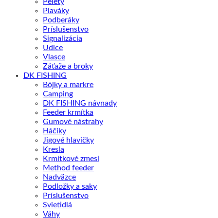
Pelety
Plaváky
Podberáky
Príslušenstvo
Signalizácia
Udice
Vlasce
Záťaže a broky
DK FISHING
Bójky a markre
Camping
DK FISHING návnady
Feeder krmítka
Gumové nástrahy
Háčiky
Jigové hlavičky
Kresla
Krmítkové zmesi
Method feeder
Nadväzce
Podložky a saky
Príslušenstvo
Svietidlá
Váhy