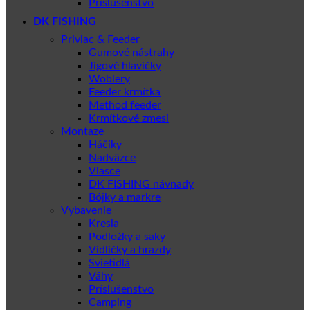
Príslušenstvo
DK FISHING
Privlac & Feeder
Gumové nástrahy
Jigové hlavičky
Woblery
Feeder krmítka
Method feeder
Krmítkové zmesi
Montaze
Háčiky
Nadväzce
Vlasce
DK FISHING návnady
Bójky a markre
Vybavenie
Kresla
Podložky a saky
Vidličky a hrazdy
Svietidlá
Váhy
Príslušenstvo
Camping