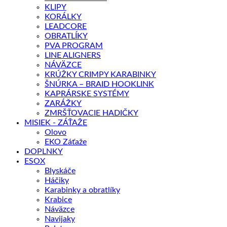
KLIPY
KORÁLKY
LEADCORE
OBRATLÍKY
PVA PROGRAM
LINE ALIGNERS
NÁVÄZCE
KRÚŽKY CRIMPY KARABINKY
ŠNÚRKA – BRAID HOOKLINK
KAPRÁRSKE SYSTÉMY
ZARÁŽKY
ZMRŠŤOVACIE HADIČKY
MISIEK - ZÁŤAŽE
Olovo
EKO Záťaže
DOPLNKY
ESOX
Blyskáče
Háčiky
Karabinky a obratlíky
Krabice
Náväzce
Navijaky