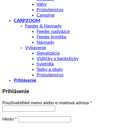
Váhy
Príslušenstvo
Camping
CARPZOOM
Feeder & Navnady
Feeder nadväzce
Feeder krmítka
Návnady
Vybavenie
Signalizácia
Vidličky a banksticky
Svietidlá
Tašky a obaly
Príslušenstvo
Prihlásenie
Prihlásenie
Povinné
Používateľské meno alebo e-mailová adresa
*
Povinné
Heslo
*