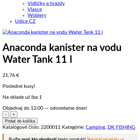
Vidličky a hrazdy
Vlasce
Woblery
Udice CZ
Anaconda kanister na vodu
Water Tank 11 l
21,76
€
Posledné kusy!
Na sklade už iba 1
Objednaj do 12:00 — odosielame dnes!
množstvo
Anaconda
Pridať do košíka
kanister
Katalógové číslo:
2200011
Kategórie:
Camping
,
DK FISHING
na
vodu
Buďte
prvý, kto ohodnotí
tento produkt!
Napísať recenziu →