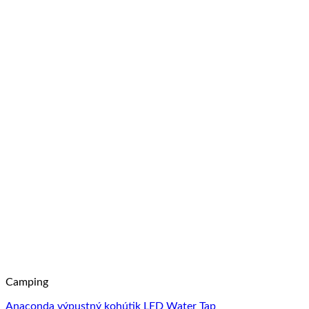
Camping
Anaconda výpustný kohútik LED Water Tap