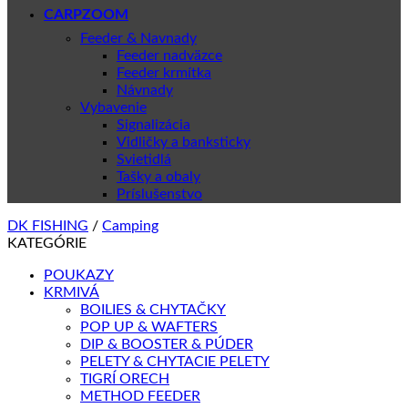
CARPZOOM
Feeder & Navnady
Feeder nadväzce
Feeder krmítka
Návnady
Vybavenie
Signalizácia
Vidličky a banksticky
Svietidlá
Tašky a obaly
Príslušenstvo
DK FISHING
/
Camping
KATEGÓRIE
POUKAZY
KRMIVÁ
BOILIES & CHYTAČKY
POP UP & WAFTERS
DIP & BOOSTER & PÚDER
PELETY & CHYTACIE PELETY
TIGRÍ ORECH
METHOD FEEDER