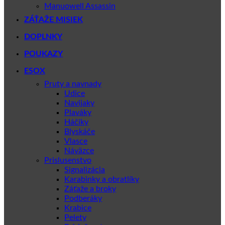
Manuowell Assassin
ZÁŤAŽE MISIEK
DOPLNKY
POUKAZY
ESOX
Pruty a navnady
Udice
Navijaky
Plaváky
Háčiky
Blyskáče
Vlasce
Náväzce
Prislusenstvo
Signalizácia
Karabinky a obratlíky
Záťaže a broky
Podberáky
Krabice
Pelety