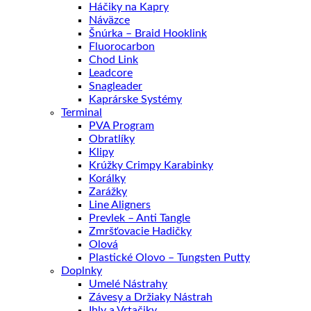
Háčiky na Kapry
Náväzce
Šnúrka – Braid Hooklink
Fluorocarbon
Chod Link
Leadcore
Snagleader
Kaprárske Systémy
Terminal
PVA Program
Obratlíky
Klipy
Krúžky Crimpy Karabinky
Korálky
Zarážky
Line Aligners
Prevlek – Anti Tangle
Zmršťovacie Hadičky
Olová
Plastické Olovo – Tungsten Putty
Doplnky
Umelé Nástrahy
Závesy a Držiaky Nástrah
Ihly a Vrtačiky