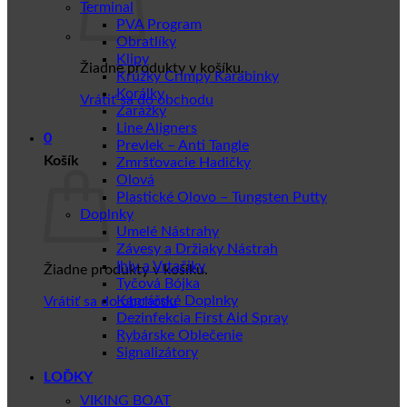
Terminal
PVA Program
Obratlíky
Klipy
Žiadne produkty v košíku.
Krúžky Crimpy Karabinky
Korálky
Vrátiť sa do obchodu
Zarážky
Line Aligners
0
Prevlek – Anti Tangle
Košík
Zmršťovacie Hadičky
Olová
Plastické Olovo – Tungsten Putty
Doplnky
Umelé Nástrahy
Závesy a Držiaky Nástrah
Ihly a Vrtačiky
Žiadne produkty v košíku.
Tyčová Bójka
Kaprářské Doplnky
Vrátiť sa do obchodu
Dezinfekcia First Aid Spray
Rybárske Oblečenie
Signalizátory
LOĎKY
VIKING BOAT