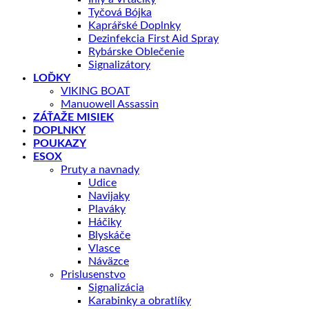
Tyčová Bójka
Kaprářské Doplnky
Dezinfekcia First Aid Spray
Rybárske Oblečenie
Signalizátory
LOĎKY
VIKING BOAT
Manuowell Assassin
ZÁŤAŽE MISIEK
DOPLNKY
POUKAZY
ESOX
Pruty a navnady
Udice
Navijaky
Plaváky
Háčiky
Blyskáče
Vlasce
Náväzce
Prislusenstvo
Signalizácia
Karabinky a obratlíky