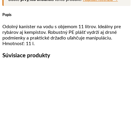
Water
Tank
11
Popis
l
Odolný kanister na vodu s objemom 11 litrov. Ideálny pre
rybárov aj kempistov. Robustný PE plášť vydrží aj drsné
podmienky a praktické držadlo uľahčuje manipuláciu.
Hmotnosť: 11 l.
Súvisiace produkty