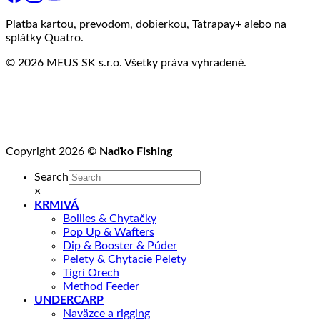
Platba kartou, prevodom, dobierkou, Tatrapay+ alebo na
splátky Quatro.
© 2026 MEUS SK s.r.o. Všetky práva vyhradené.
Copyright 2026 ©
Naďko Fishing
Search
×
KRMIVÁ
Boilies & Chytačky
Pop Up & Wafters
Dip & Booster & Púder
Pelety & Chytacie Pelety
Tigrí Orech
Method Feeder
UNDERCARP
Naväzce a rigging