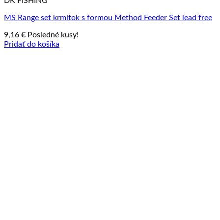
DK FISHING
MS Range set krmítok s formou Method Feeder Set lead free
9,16
€
Posledné kusy!
Pridať do košíka