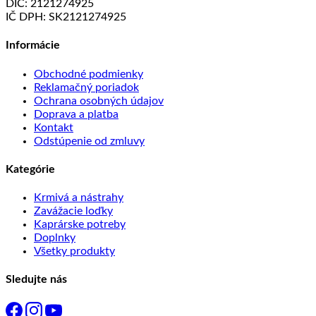
DIČ: 2121274925
IČ DPH: SK2121274925
Informácie
Obchodné podmienky
Reklamačný poriadok
Ochrana osobných údajov
Doprava a platba
Kontakt
Odstúpenie od zmluvy
Kategórie
Krmivá a nástrahy
Zavážacie loďky
Kaprárske potreby
Doplnky
Všetky produkty
Sledujte nás