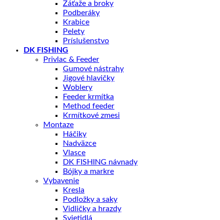
Záťaže a broky
Podberáky
Krabice
Pelety
Príslušenstvo
DK FISHING
Privlac & Feeder
Gumové nástrahy
Jigové hlavičky
Woblery
Feeder krmítka
Method feeder
Krmítkové zmesi
Montaze
Háčiky
Nadväzce
Vlasce
DK FISHING návnady
Bójky a markre
Vybavenie
Kresla
Podložky a saky
Vidličky a hrazdy
Svietidlá