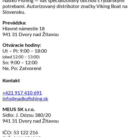
Naďko Fishing — váš špecializovaný obchod s rybárskymi
potrebami. Autorizovaný distribútor značky Viking Boat na
Slovensku.
Prevádzka:
Hlavné námestie 18
941 31 Dvory nad Žitavou
Otváracie hodiny:
Ut – Pi: 9:00 – 18:00
(obed 12:00 – 13:00)
So: 9:00 – 12:00
Ne, Po: Zatvorené
Kontakt
+421 917 410 691
info@nadkofishing.sk
MEUS SK s.r.o.
Sídlo: J. Dózsu 380/20
941 31 Dvory nad Žitavou
IČO: 53 122 216