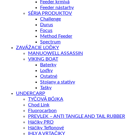
Feeder krmivá
Feeder nástarhy
SÉRIA PRODUKTOV
Challenge
Durus
Focus
Method Feeder
Spectrum
ZAVÁŽACIE LOĎKY
MANUOWELL ASSASSIN
VIKING BOAT
Baterky
Loďky
Ostatné
Stojany a statívy
Tašky
UNDERCARP
TYČOVÁ BÓJKA
Chod Link
Fluorocarbon
PREVLEK – ANTI TANGLE AND TAIL RUBBER
Háčiky PRO
Háčiky Teflonové
IHLY A VRTAČIKY