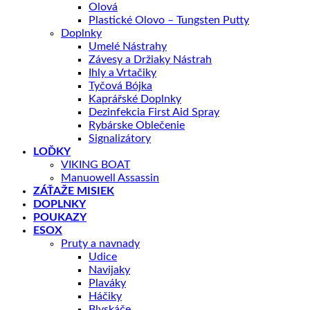
Olová
Plastické Olovo – Tungsten Putty
Doplnky
Umelé Nástrahy
Závesy a Držiaky Nástrah
Ihly a Vrtačiky
Tyčová Bójka
Kaprářské Doplnky
Dezinfekcia First Aid Spray
Rybárske Oblečenie
Signalizátory
LOĎKY
VIKING BOAT
Manuowell Assassin
ZÁŤAŽE MISIEK
DOPLNKY
POUKAZY
ESOX
Pruty a navnady
Udice
Navijaky
Plaváky
Háčiky
Blyskáče