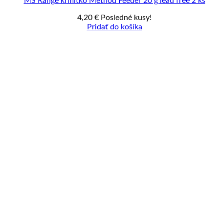
MS Range krmítko Method Feeder 20 g lead free 2 ks
4,20
€
Posledné kusy!
Pridať do košíka