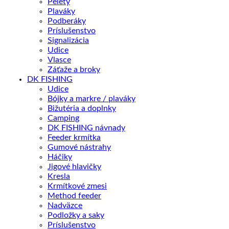
Pelety
Plaváky
Podberáky
Príslušenstvo
Signalizácia
Udice
Vlasce
Záťaže a broky
DK FISHING
Udice
Bójky a markre / plaváky
Bižutéria a doplnky
Camping
DK FISHING návnady
Feeder krmítka
Gumové nástrahy
Háčiky
Jigové hlavičky
Kresla
Krmítkové zmesi
Method feeder
Nadväzce
Podložky a saky
Príslušenstvo