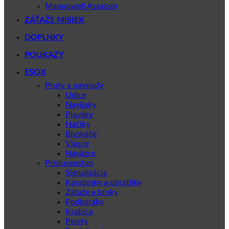
Manuowell Assassin
ZÁŤAŽE MISIEK
DOPLNKY
POUKAZY
ESOX
Pruty a navnady
Udice
Navijaky
Plaváky
Háčiky
Blyskáče
Vlasce
Náväzce
Prislusenstvo
Signalizácia
Karabinky a obratlíky
Záťaže a broky
Podberáky
Krabice
Pelety