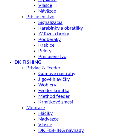
Vlasce
Náväzce
Prislusenstvo
Signalizácia
Karabinky a obratlíky
Záťaže a broky
Podberáky
Krabice
Pelety
Príslušenstvo
DK FISHING
Privlac & Feeder
Gumové nástrahy
Jigové hlavičky
Woblery
Feeder krmítka
Method feeder
Krmítkové zmesi
Montaze
Háčiky
Nadväzce
Vlasce
DK FISHING návnady