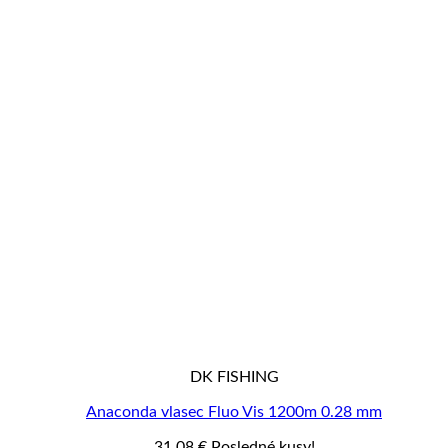
DK FISHING
Anaconda vlasec Fluo Vis 1200m 0.28 mm
31,08
€
Posledné kusy!