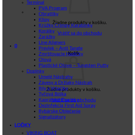
Terminal
PVA Program
Obratlíky
Klipy
Žiadne produkty v košíku.
Krúžky Crimpy Karabinky
Korálky
Vrátiť sa do obchodu
Zarážky
Line Aligners
0
Prevlek – Anti Tangle
Košík
Zmršťovacie Hadičky
Olová
Plastické Olovo – Tungsten Putty
Doplnky
Umelé Nástrahy
Závesy a Držiaky Nástrah
Ihly a Vrtačiky
Žiadne produkty v košíku.
Tyčová Bójka
Kaprářské Doplnky
Vrátiť sa do obchodu
Dezinfekcia First Aid Spray
Rybárske Oblečenie
Signalizátory
LOĎKY
VIKING BOAT