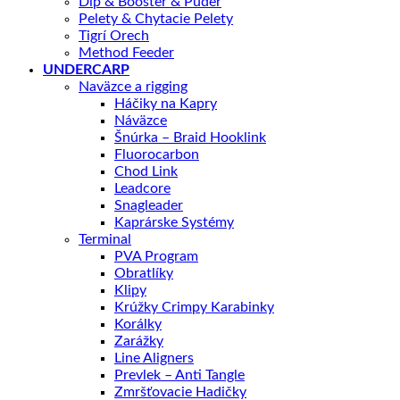
Dip & Booster & Púder
Pelety & Chytacie Pelety
Tigrí Orech
Method Feeder
UNDERCARP
Naväzce a rigging
Háčiky na Kapry
Náväzce
Šnúrka – Braid Hooklink
Fluorocarbon
Chod Link
Leadcore
Snagleader
Kaprárske Systémy
Terminal
PVA Program
Obratlíky
Klipy
Krúžky Crimpy Karabinky
Korálky
Zarážky
Line Aligners
Prevlek – Anti Tangle
Zmršťovacie Hadičky