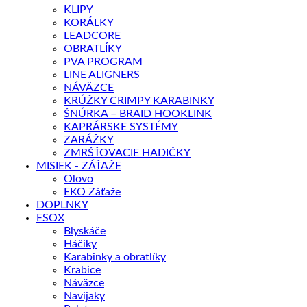
KLIPY
KORÁLKY
LEADCORE
OBRATLÍKY
PVA PROGRAM
LINE ALIGNERS
NÁVÄZCE
KRÚŽKY CRIMPY KARABINKY
ŠNÚRKA – BRAID HOOKLINK
KAPRÁRSKE SYSTÉMY
ZARÁŽKY
ZMRŠŤOVACIE HADIČKY
MISIEK - ZÁŤAŽE
Olovo
EKO Záťaže
DOPLNKY
ESOX
Blyskáče
Háčiky
Karabinky a obratlíky
Krabice
Náväzce
Navijaky