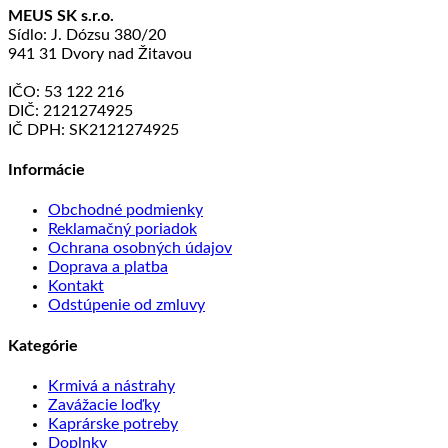
MEUS SK s.r.o.
Sídlo: J. Dózsu 380/20
941 31 Dvory nad Žitavou
IČO: 53 122 216
DIČ: 2121274925
IČ DPH: SK2121274925
Informácie
Obchodné podmienky
Reklamačný poriadok
Ochrana osobných údajov
Doprava a platba
Kontakt
Odstúpenie od zmluvy
Kategórie
Krmivá a nástrahy
Zavážacie loďky
Kaprárske potreby
Doplnky