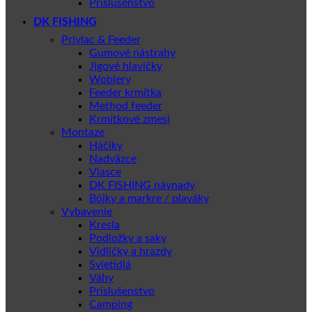
Príslušenstvo
DK FISHING
Privlac & Feeder
Gumové nástrahy
Jigové hlavičky
Woblery
Feeder krmítka
Method feeder
Krmítkové zmesi
Montaze
Háčiky
Nadväzce
Vlasce
DK FISHING návnady
Bójky a markre / plaváky
Vybavenie
Kresla
Podložky a saky
Vidličky a hrazdy
Svietidlá
Váhy
Príslušenstvo
Camping