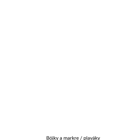
Bójky a markre / plaváky