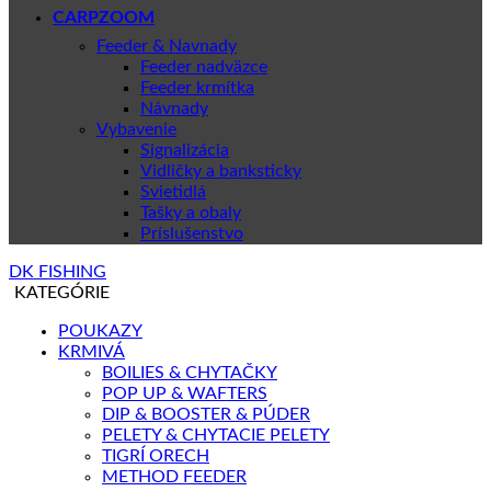
CARPZOOM
Feeder & Navnady
Feeder nadväzce
Feeder krmítka
Návnady
Vybavenie
Signalizácia
Vidličky a banksticky
Svietidlá
Tašky a obaly
Príslušenstvo
DK FISHING
KATEGÓRIE
POUKAZY
KRMIVÁ
BOILIES & CHYTAČKY
POP UP & WAFTERS
DIP & BOOSTER & PÚDER
PELETY & CHYTACIE PELETY
TIGRÍ ORECH
METHOD FEEDER