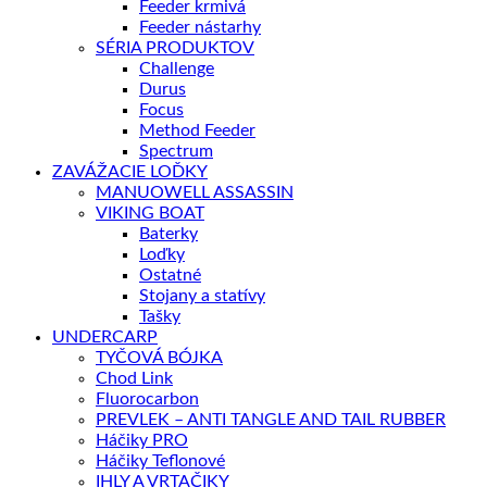
Feeder krmivá
Feeder nástarhy
SÉRIA PRODUKTOV
Challenge
Durus
Focus
Method Feeder
Spectrum
ZAVÁŽACIE LOĎKY
MANUOWELL ASSASSIN
VIKING BOAT
Baterky
Loďky
Ostatné
Stojany a statívy
Tašky
UNDERCARP
TYČOVÁ BÓJKA
Chod Link
Fluorocarbon
PREVLEK – ANTI TANGLE AND TAIL RUBBER
Háčiky PRO
Háčiky Teflonové
IHLY A VRTAČIKY