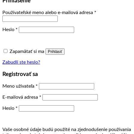
Prihlásenie
Povinné
Používateľské meno alebo e-mailová adresa
*
Povinné
Heslo
*
Zapamätať si ma
Prihlásiť
Zabudli ste heslo?
Registrovať sa
Povinné
Meno užívateľa
*
Povinné
E-mailová adresa
*
Povinné
Heslo
*
Vaše osobné údaje budú použité na zjednodušenie používania