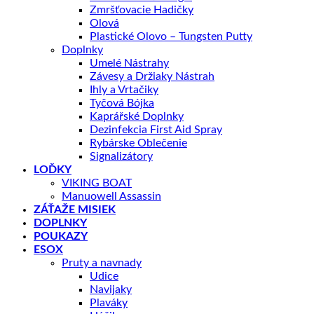
Zmršťovacie Hadičky
Olová
Plastické Olovo – Tungsten Putty
Doplnky
Umelé Nástrahy
Závesy a Držiaky Nástrah
Ihly a Vrtačiky
Tyčová Bójka
Kaprářské Doplnky
Dezinfekcia First Aid Spray
Rybárske Oblečenie
Signalizátory
LOĎKY
VIKING BOAT
Manuowell Assassin
ZÁŤAŽE MISIEK
DOPLNKY
POUKAZY
ESOX
Pruty a navnady
Udice
Navijaky
Plaváky