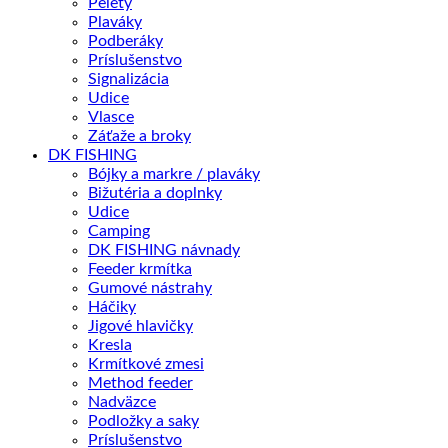
Pelety
Plaváky
Podberáky
Príslušenstvo
Signalizácia
Udice
Vlasce
Záťaže a broky
DK FISHING
Bójky a markre / plaváky
Bižutéria a doplnky
Udice
Camping
DK FISHING návnady
Feeder krmítka
Gumové nástrahy
Háčiky
Jigové hlavičky
Kresla
Krmítkové zmesi
Method feeder
Nadväzce
Podložky a saky
Príslušenstvo