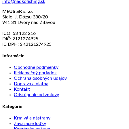
info@nadkofishing.sk
MEUS SK s.r.o.
Sídlo: J. Dózsu 380/20
941 31 Dvory nad Žitavou
IČO: 53 122 216
DIČ: 2121274925
IČ DPH: SK2121274925
Informácie
Obchodné podmienky
Reklamačný poriadok
Ochrana osobných údajov
Doprava a platba
Kontakt
Odstúpenie od zmluvy
Kategórie
Krmivá a nástrahy
Zavážacie loďky
Kaprárske potreby