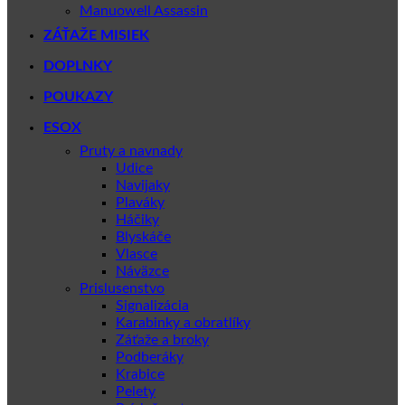
Manuowell Assassin
ZÁŤAŽE MISIEK
DOPLNKY
POUKAZY
ESOX
Pruty a navnady
Udice
Navijaky
Plaváky
Háčiky
Blyskáče
Vlasce
Náväzce
Prislusenstvo
Signalizácia
Karabinky a obratlíky
Záťaže a broky
Podberáky
Krabice
Pelety