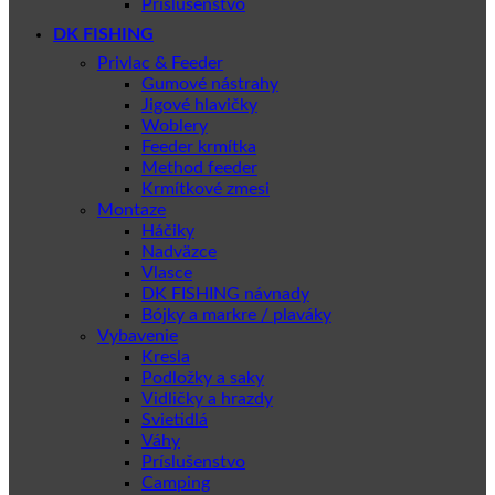
Príslušenstvo
DK FISHING
Privlac & Feeder
Gumové nástrahy
Jigové hlavičky
Woblery
Feeder krmítka
Method feeder
Krmítkové zmesi
Montaze
Háčiky
Nadväzce
Vlasce
DK FISHING návnady
Bójky a markre / plaváky
Vybavenie
Kresla
Podložky a saky
Vidličky a hrazdy
Svietidlá
Váhy
Príslušenstvo
Camping