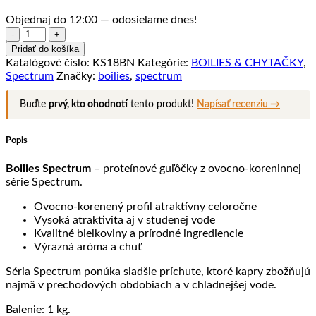
Objednaj do 12:00 — odosielame dnes!
množstvo
BOILIES
Pridať do košíka
SPECTRUM
Katalógové číslo:
KS18BN
Kategórie:
BOILIES & CHYTAČKY
,
18MM
Spectrum
Značky:
boilies
,
spectrum
BANÁN
1KG
Buďte
prvý, kto ohodnotí
tento produkt!
Napísať recenziu →
Popis
Boilies Spectrum
– proteínové guľôčky z ovocno-koreninnej
série Spectrum.
Ovocno-korenený profil atraktívny celoročne
Vysoká atraktivita aj v studenej vode
Kvalitné bielkoviny a prírodné ingrediencie
Výrazná aróma a chuť
Séria Spectrum ponúka sladšie príchute, ktoré kapry zbožňujú
najmä v prechodových obdobiach a v chladnejšej vode.
Balenie: 1 kg.