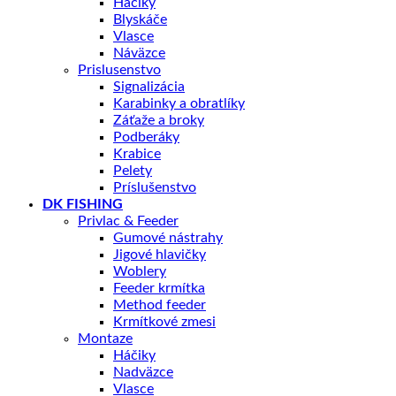
Háčiky
Blyskáče
Vlasce
Náväzce
Prislusenstvo
Signalizácia
Karabinky a obratlíky
Záťaže a broky
Podberáky
Krabice
Pelety
Príslušenstvo
DK FISHING
Privlac & Feeder
Gumové nástrahy
Jigové hlavičky
Woblery
Feeder krmítka
Method feeder
Krmítkové zmesi
Montaze
Háčiky
Nadväzce
Vlasce