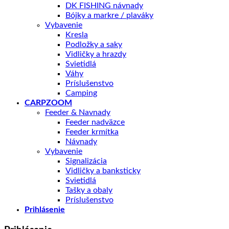
DK FISHING návnady
Bójky a markre / plaváky
Vybavenie
Kresla
Podložky a saky
Vidličky a hrazdy
Svietidlá
Váhy
Príslušenstvo
Camping
CARPZOOM
Feeder & Navnady
Feeder nadväzce
Feeder krmítka
Návnady
Vybavenie
Signalizácia
Vidličky a banksticky
Svietidlá
Tašky a obaly
Príslušenstvo
Prihlásenie