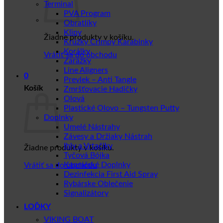
Terminal
PVA Program
Obratlíky
Klipy
Žiadne produkty v košíku.
Krúžky Crimpy Karabinky
Korálky
Vrátiť sa do obchodu
Zarážky
Line Aligners
0
Prevlek – Anti Tangle
Košík
Zmršťovacie Hadičky
Olová
Plastické Olovo – Tungsten Putty
Doplnky
Umelé Nástrahy
Závesy a Držiaky Nástrah
Ihly a Vrtačiky
Žiadne produkty v košíku.
Tyčová Bójka
Kaprářské Doplnky
Vrátiť sa do obchodu
Dezinfekcia First Aid Spray
Rybárske Oblečenie
Signalizátory
LOĎKY
VIKING BOAT