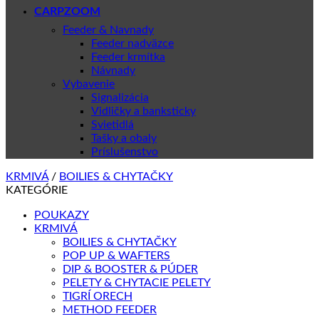
CARPZOOM
Feeder & Navnady
Feeder nadväzce
Feeder krmítka
Návnady
Vybavenie
Signalizácia
Vidličky a banksticky
Svietidlá
Tašky a obaly
Príslušenstvo
KRMIVÁ
/
BOILIES & CHYTAČKY
KATEGÓRIE
POUKAZY
KRMIVÁ
BOILIES & CHYTAČKY
POP UP & WAFTERS
DIP & BOOSTER & PÚDER
PELETY & CHYTACIE PELETY
TIGRÍ ORECH
METHOD FEEDER