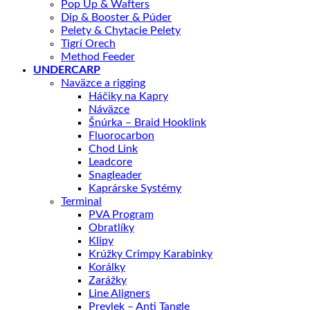
Pop Up & Wafters
Dip & Booster & Púder
Pelety & Chytacie Pelety
Tigrí Orech
Method Feeder
UNDERCARP
Naväzce a rigging
Háčiky na Kapry
Náväzce
Šnúrka – Braid Hooklink
Fluorocarbon
Chod Link
Leadcore
Snagleader
Kaprárske Systémy
Terminal
PVA Program
Obratlíky
Klipy
Krúžky Crimpy Karabinky
Korálky
Zarážky
Line Aligners
Prevlek – Anti Tangle