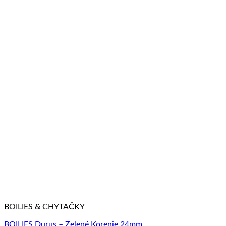
BOILIES & CHYTAČKY
BOILIES Durus – Zelené Korenie 24mm