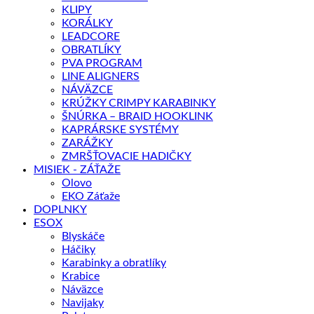
KLIPY
KORÁLKY
LEADCORE
OBRATLÍKY
PVA PROGRAM
LINE ALIGNERS
NÁVÄZCE
KRÚŽKY CRIMPY KARABINKY
ŠNÚRKA – BRAID HOOKLINK
KAPRÁRSKE SYSTÉMY
ZARÁŽKY
ZMRŠŤOVACIE HADIČKY
MISIEK - ZÁŤAŽE
Olovo
EKO Záťaže
DOPLNKY
ESOX
Blyskáče
Háčiky
Karabinky a obratlíky
Krabice
Náväzce
Navijaky