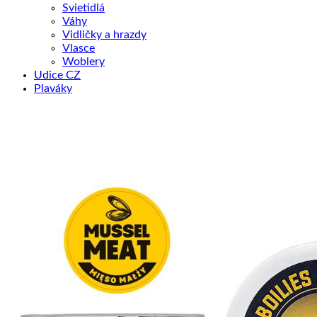
Svietidlá
Váhy
Vidličky a hrazdy
Vlasce
Woblery
Udice CZ
Plaváky