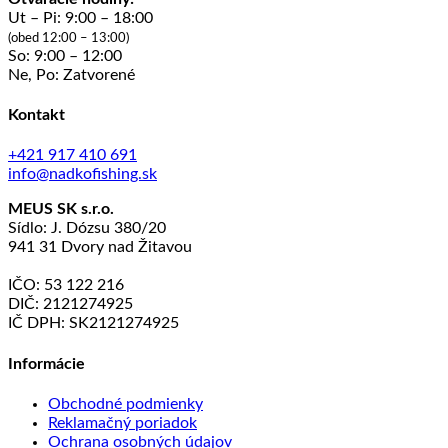
Ut – Pi: 9:00 – 18:00
(obed 12:00 – 13:00)
So: 9:00 – 12:00
Ne, Po: Zatvorené
Kontakt
+421 917 410 691
info@nadkofishing.sk
MEUS SK s.r.o.
Sídlo: J. Dózsu 380/20
941 31 Dvory nad Žitavou
IČO: 53 122 216
DIČ: 2121274925
IČ DPH: SK2121274925
Informácie
Obchodné podmienky
Reklamačný poriadok
Ochrana osobných údajov