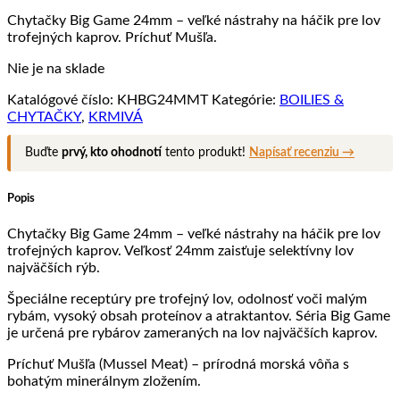
Chytačky Big Game 24mm – veľké nástrahy na háčik pre lov
trofejných kaprov. Príchuť Mušľa.
Nie je na sklade
Katalógové číslo:
KHBG24MMT
Kategórie:
BOILIES &
CHYTAČKY
,
KRMIVÁ
Buďte
prvý, kto ohodnotí
tento produkt!
Napísať recenziu →
Popis
Chytačky Big Game 24mm – veľké nástrahy na háčik pre lov
trofejných kaprov. Veľkosť 24mm zaisťuje selektívny lov
najväčších rýb.
Špeciálne receptúry pre trofejný lov, odolnosť voči malým
rybám, vysoký obsah proteínov a atraktantov. Séria Big Game
je určená pre rybárov zameraných na lov najväčších kaprov.
Príchuť Mušľa (Mussel Meat) – prírodná morská vôňa s
bohatým minerálnym zložením.