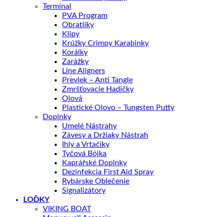
Terminal
PVA Program
Obratlíky
Klipy
Krúžky Crimpy Karabinky
Korálky
Zarážky
Line Aligners
Prevlek – Anti Tangle
Zmršťovacie Hadičky
Olová
Plastické Olovo – Tungsten Putty
Doplnky
Umelé Nástrahy
Závesy a Držiaky Nástrah
Ihly a Vrtačiky
Tyčová Bójka
Kaprářské Doplnky
Dezinfekcia First Aid Spray
Rybárske Oblečenie
Signalizátory
LOĎKY
VIKING BOAT