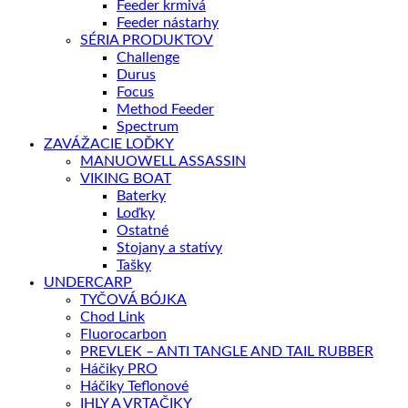
Feeder krmivá
Feeder nástarhy
SÉRIA PRODUKTOV
Challenge
Durus
Focus
Method Feeder
Spectrum
ZAVÁŽACIE LOĎKY
MANUOWELL ASSASSIN
VIKING BOAT
Baterky
Loďky
Ostatné
Stojany a statívy
Tašky
UNDERCARP
TYČOVÁ BÓJKA
Chod Link
Fluorocarbon
PREVLEK – ANTI TANGLE AND TAIL RUBBER
Háčiky PRO
Háčiky Teflonové
IHLY A VRTAČIKY