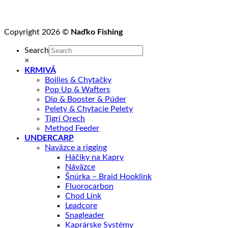
Copyright 2026 ©
Naďko Fishing
Search
×
KRMIVÁ
Boilies & Chytačky
Pop Up & Wafters
Dip & Booster & Púder
Pelety & Chytacie Pelety
Tigrí Orech
Method Feeder
UNDERCARP
Naväzce a rigging
Háčiky na Kapry
Náväzce
Šnúrka – Braid Hooklink
Fluorocarbon
Chod Link
Leadcore
Snagleader
Kaprárske Systémy