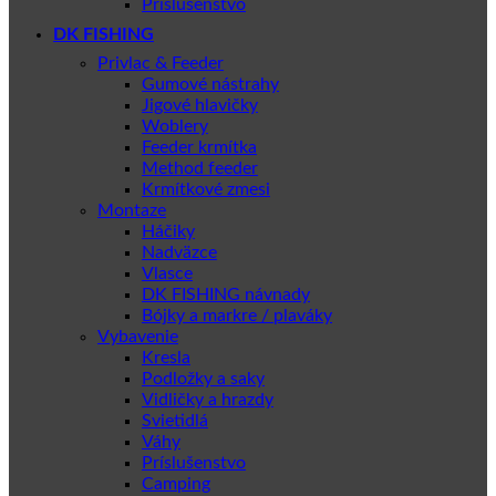
Príslušenstvo
DK FISHING
Privlac & Feeder
Gumové nástrahy
Jigové hlavičky
Woblery
Feeder krmítka
Method feeder
Krmítkové zmesi
Montaze
Háčiky
Nadväzce
Vlasce
DK FISHING návnady
Bójky a markre / plaváky
Vybavenie
Kresla
Podložky a saky
Vidličky a hrazdy
Svietidlá
Váhy
Príslušenstvo
Camping