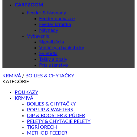
CARPZOOM
Feeder & Navnady
Feeder nadväzce
Feeder krmítka
Návnady
Vybavenie
Signalizácia
Vidličky a banksticky
Svietidlá
Tašky a obaly
Príslušenstvo
KRMIVÁ
/
BOILIES & CHYTAČKY
KATEGÓRIE
POUKAZY
KRMIVÁ
BOILIES & CHYTAČKY
POP UP & WAFTERS
DIP & BOOSTER & PÚDER
PELETY & CHYTACIE PELETY
TIGRÍ ORECH
METHOD FEEDER