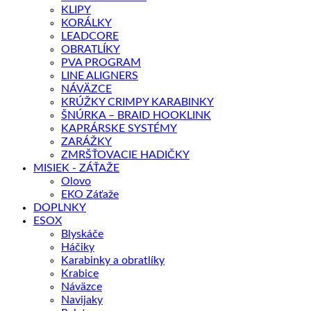
KLIPY
KORÁLKY
LEADCORE
OBRATLÍKY
PVA PROGRAM
LINE ALIGNERS
NÁVÄZCE
KRÚŽKY CRIMPY KARABINKY
ŠNÚRKA – BRAID HOOKLINK
KAPRÁRSKE SYSTÉMY
ZARÁŽKY
ZMRŠŤOVACIE HADIČKY
MISIEK - ZÁŤAŽE
Olovo
EKO Záťaže
DOPLNKY
ESOX
Blyskáče
Háčiky
Karabinky a obratlíky
Krabice
Náväzce
Navijaky