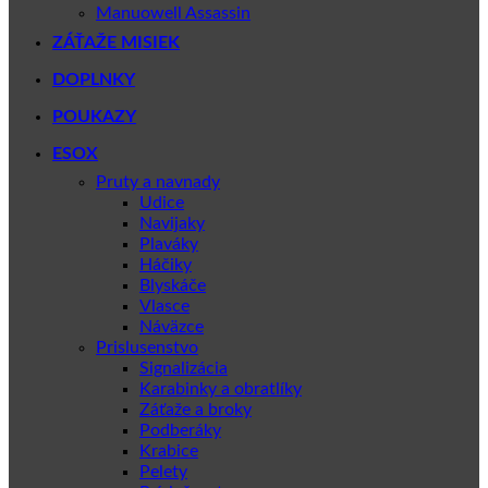
Manuowell Assassin
ZÁŤAŽE MISIEK
DOPLNKY
POUKAZY
ESOX
Pruty a navnady
Udice
Navijaky
Plaváky
Háčiky
Blyskáče
Vlasce
Náväzce
Prislusenstvo
Signalizácia
Karabinky a obratlíky
Záťaže a broky
Podberáky
Krabice
Pelety