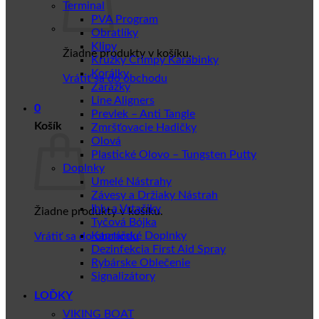
Terminal
PVA Program
Obratlíky
Klipy
Žiadne produkty v košíku.
Krúžky Crimpy Karabinky
Korálky
Vrátiť sa do obchodu
Zarážky
Line Aligners
0
Prevlek – Anti Tangle
Košík
Zmršťovacie Hadičky
Olová
Plastické Olovo – Tungsten Putty
Doplnky
Umelé Nástrahy
Závesy a Držiaky Nástrah
Ihly a Vrtačiky
Žiadne produkty v košíku.
Tyčová Bójka
Kaprářské Doplnky
Vrátiť sa do obchodu
Dezinfekcia First Aid Spray
Rybárske Oblečenie
Signalizátory
LOĎKY
VIKING BOAT