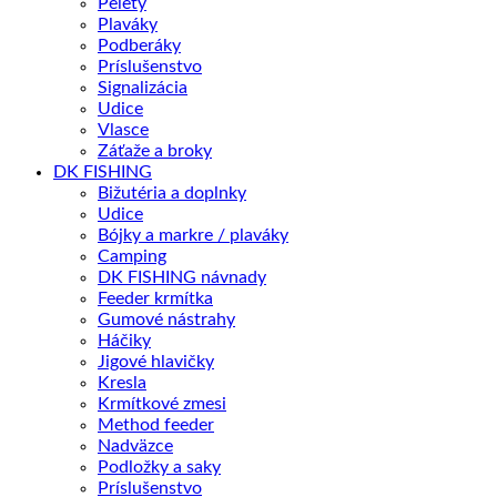
Pelety
Plaváky
Podberáky
Príslušenstvo
Signalizácia
Udice
Vlasce
Záťaže a broky
DK FISHING
Bižutéria a doplnky
Udice
Bójky a markre / plaváky
Camping
DK FISHING návnady
Feeder krmítka
Gumové nástrahy
Háčiky
Jigové hlavičky
Kresla
Krmítkové zmesi
Method feeder
Nadväzce
Podložky a saky
Príslušenstvo