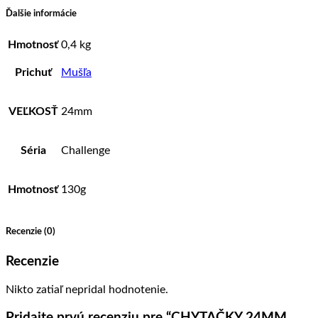
Ďalšie informácie
Hmotnosť
0,4 kg
Prichuť
Mušľa
VEĽKOSŤ
24mm
Séria
Challenge
Hmotnosť
130g
Recenzie (0)
Recenzie
Nikto zatiaľ nepridal hodnotenie.
Pridajte prvú recenziu pre “CHYTAČKY 24MM