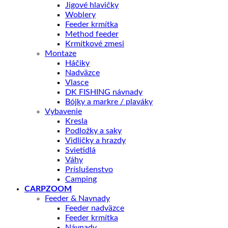
Jigové hlavičky
Woblery
Feeder krmítka
Method feeder
Krmítkové zmesi
Montaze
Háčiky
Nadväzce
Vlasce
DK FISHING návnady
Bójky a markre / plaváky
Vybavenie
Kresla
Podložky a saky
Vidličky a hrazdy
Svietidlá
Váhy
Príslušenstvo
Camping
CARPZOOM
Feeder & Navnady
Feeder nadväzce
Feeder krmítka
Návnady