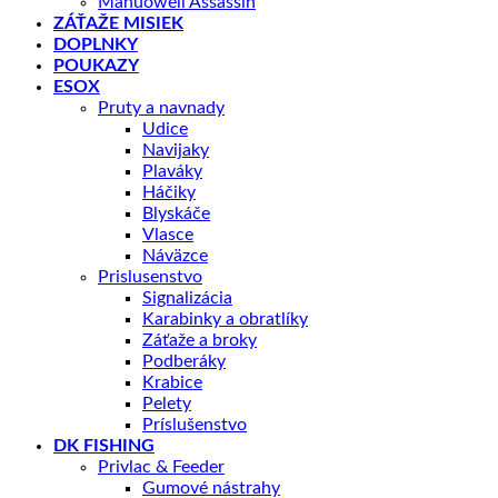
Manuowell Assassin
ZÁŤAŽE MISIEK
DOPLNKY
POUKAZY
ESOX
Pruty a navnady
Udice
Navijaky
Plaváky
Háčiky
Blyskáče
Vlasce
Náväzce
Prislusenstvo
Signalizácia
Karabinky a obratlíky
Záťaže a broky
Podberáky
Krabice
Pelety
Príslušenstvo
DK FISHING
Privlac & Feeder
Gumové nástrahy