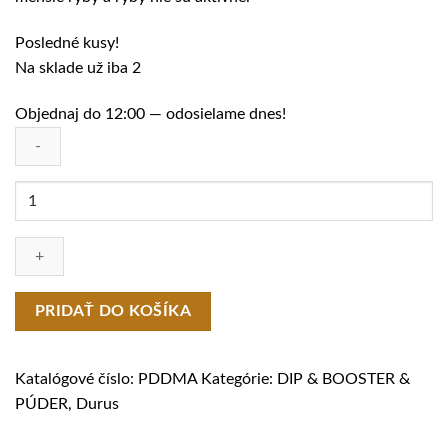
Posledné kusy!
Na sklade už iba 2
Objednaj do 12:00 — odosielame dnes!
množstvo
DIP
DURUS
PÚDER
–
Moruša
PRIDAŤ DO KOŠÍKA
Katalógové číslo:
PDDMA
Kategórie:
DIP & BOOSTER &
PÚDER
,
Durus