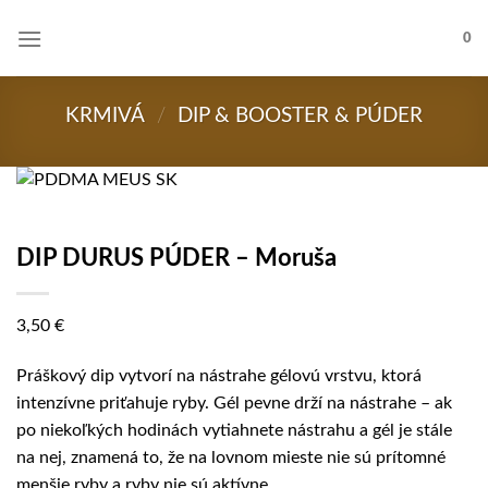
Skip
to
0
content
KRMIVÁ
/
DIP & BOOSTER & PÚDER
DIP DURUS PÚDER – Moruša
3,50
€
Práškový dip vytvorí na nástrahe gélovú vrstvu, ktorá
intenzívne priťahuje ryby. Gél pevne drží na nástrahe – ak
po niekoľkých hodinách vytiahnete nástrahu a gél je stále
na nej, znamená to, že na lovnom mieste nie sú prítomné
menšie ryby a ryby nie sú aktívne.