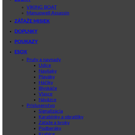
VIKING BOAT
Manuowell Assassin
ZÁŤAŽE MISIEK
DOPLNKY
POUKAZY
ESOX
Pruty a navnady
Udice
Navijaky
Plaváky
Háčiky
Blyskáče
Vlasce
Náväzce
Prislusenstvo
Signalizácia
Karabinky a obratlíky
Záťaže a broky
Podberáky
Krabice