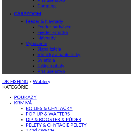
Príslušenstvo
Camping
CARPZOOM
Feeder & Navnady
Feeder nadväzce
Feeder krmítka
Návnady
Vybavenie
Signalizácia
Vidličky a banksticky
Svietidlá
Tašky a obaly
Príslušenstvo
DK FISHING
/
Woblery
KATEGÓRIE
POUKAZY
KRMIVÁ
BOILIES & CHYTAČKY
POP UP & WAFTERS
DIP & BOOSTER & PÚDER
PELETY & CHYTACIE PELETY
TIGRÍ ORECH