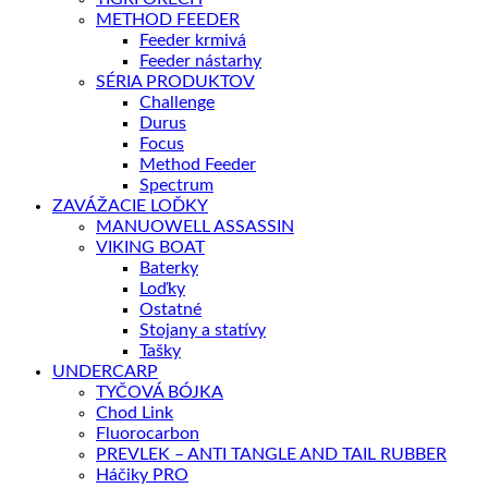
METHOD FEEDER
Feeder krmivá
Feeder nástarhy
SÉRIA PRODUKTOV
Challenge
Durus
Focus
Method Feeder
Spectrum
ZAVÁŽACIE LOĎKY
MANUOWELL ASSASSIN
VIKING BOAT
Baterky
Loďky
Ostatné
Stojany a statívy
Tašky
UNDERCARP
TYČOVÁ BÓJKA
Chod Link
Fluorocarbon
PREVLEK – ANTI TANGLE AND TAIL RUBBER
Háčiky PRO