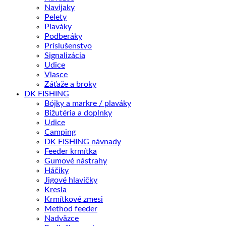
Navijaky
Pelety
Plaváky
Podberáky
Príslušenstvo
Signalizácia
Udice
Vlasce
Záťaže a broky
DK FISHING
Bójky a markre / plaváky
Bižutéria a doplnky
Udice
Camping
DK FISHING návnady
Feeder krmítka
Gumové nástrahy
Háčiky
Jigové hlavičky
Kresla
Krmítkové zmesi
Method feeder
Nadväzce