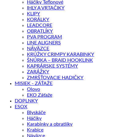
Háčiky Teflonové
IHLY A VRTAČIKY
KLIPY
KORÁLKY
LEADCORE
OBRATLÍKY
PVA PROGRAM
LINE ALIGNERS
NÁVÄZCE
KRÚŽKY CRIMPY KARABINKY
ŠNÚRKA – BRAID HOOKLINK
KAPRÁRSKE SYSTÉMY
ZARÁŽKY
ZMRŠŤOVACIE HADIČKY
MISIEK - ZÁŤAŽE
Olovo
EKO Záťaže
DOPLNKY
ESOX
Blyskáče
Háčiky
Karabinky a obratlíky
Krabice
Náväzce