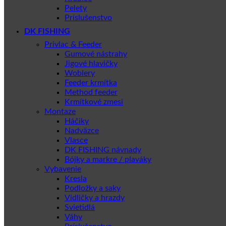
Pelety
Príslušenstvo
DK FISHING
Privlac & Feeder
Gumové nástrahy
Jigové hlavičky
Woblery
Feeder krmítka
Method feeder
Krmítkové zmesi
Montaze
Háčiky
Nadväzce
Vlasce
DK FISHING návnady
Bójky a markre / plaváky
Vybavenie
Kresla
Podložky a saky
Vidličky a hrazdy
Svietidlá
Váhy