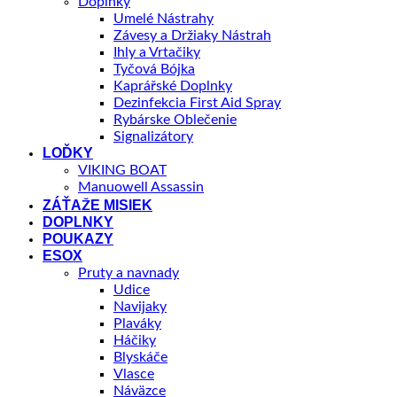
Doplnky
Umelé Nástrahy
Závesy a Držiaky Nástrah
Ihly a Vrtačiky
Tyčová Bójka
Kaprářské Doplnky
Dezinfekcia First Aid Spray
Rybárske Oblečenie
Signalizátory
LOĎKY
VIKING BOAT
Manuowell Assassin
ZÁŤAŽE MISIEK
DOPLNKY
POUKAZY
ESOX
Pruty a navnady
Udice
Navijaky
Plaváky
Háčiky
Blyskáče
Vlasce
Náväzce