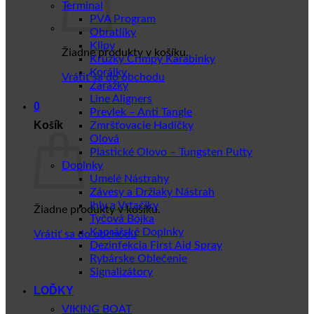
Terminal
PVA Program
Obratlíky
Klipy
Žiadne produkty v košíku.
Krúžky Crimpy Karabinky
Korálky
Vrátiť sa do obchodu
Zarážky
Line Aligners
0
Prevlek – Anti Tangle
Košík
Zmršťovacie Hadičky
Olová
Plastické Olovo – Tungsten Putty
Doplnky
Umelé Nástrahy
Závesy a Držiaky Nástrah
Ihly a Vrtačiky
Žiadne produkty v košíku.
Tyčová Bójka
Kaprářské Doplnky
Vrátiť sa do obchodu
Dezinfekcia First Aid Spray
Rybárske Oblečenie
Signalizátory
LOĎKY
VIKING BOAT