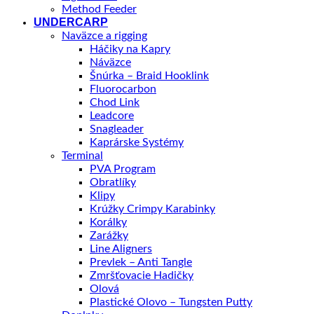
Method Feeder
UNDERCARP
Naväzce a rigging
Háčiky na Kapry
Náväzce
Šnúrka – Braid Hooklink
Fluorocarbon
Chod Link
Leadcore
Snagleader
Kaprárske Systémy
Terminal
PVA Program
Obratlíky
Klipy
Krúžky Crimpy Karabinky
Korálky
Zarážky
Line Aligners
Prevlek – Anti Tangle
Zmršťovacie Hadičky
Olová
Plastické Olovo – Tungsten Putty