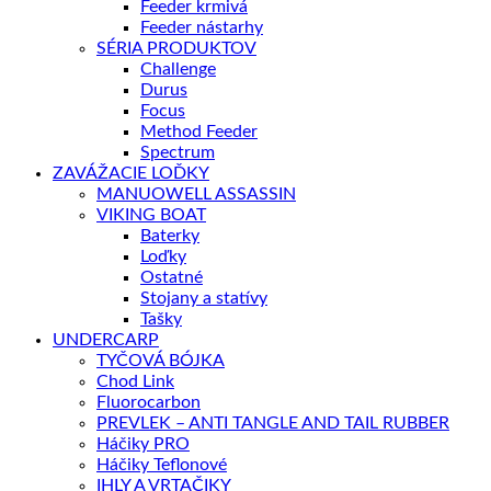
Feeder krmivá
Feeder nástarhy
SÉRIA PRODUKTOV
Challenge
Durus
Focus
Method Feeder
Spectrum
ZAVÁŽACIE LOĎKY
MANUOWELL ASSASSIN
VIKING BOAT
Baterky
Loďky
Ostatné
Stojany a statívy
Tašky
UNDERCARP
TYČOVÁ BÓJKA
Chod Link
Fluorocarbon
PREVLEK – ANTI TANGLE AND TAIL RUBBER
Háčiky PRO
Háčiky Teflonové
IHLY A VRTAČIKY