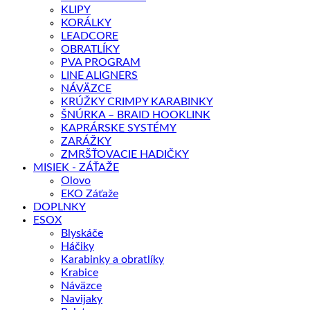
KLIPY
KORÁLKY
LEADCORE
OBRATLÍKY
PVA PROGRAM
LINE ALIGNERS
NÁVÄZCE
KRÚŽKY CRIMPY KARABINKY
ŠNÚRKA – BRAID HOOKLINK
KAPRÁRSKE SYSTÉMY
ZARÁŽKY
ZMRŠŤOVACIE HADIČKY
MISIEK - ZÁŤAŽE
Olovo
EKO Záťaže
DOPLNKY
ESOX
Blyskáče
Háčiky
Karabinky a obratlíky
Krabice
Náväzce
Navijaky