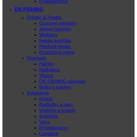
Príslušenstvo
DK FISHING
Privlac & Feeder
Gumové nástrahy
Jigové hlavičky
Woblery
Feeder krmítka
Method feeder
Krmítkové zmesi
Montaze
Háčiky
Nadväzce
Vlasce
DK FISHING návnady
Bójky a markre
Vybavenie
Kresla
Podložky a saky
Vidličky a hrazdy
Svietidlá
Váhy
Príslušenstvo
Camping