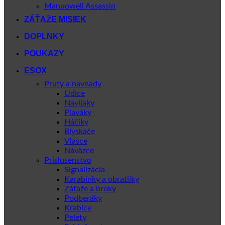
Manuowell Assassin
ZÁŤAŽE MISIEK
DOPLNKY
POUKAZY
ESOX
Pruty a navnady
Udice
Navijaky
Plaváky
Háčiky
Blyskáče
Vlasce
Náväzce
Prislusenstvo
Signalizácia
Karabinky a obratlíky
Záťaže a broky
Podberáky
Krabice
Pelety