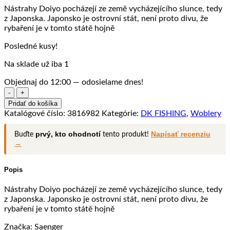
Nástrahy Doiyo pocházejí ze země vycházejícího slunce, tedy
z Japonska. Japonsko je ostrovní stát, není proto divu, že
rybaření je v tomto státě hojně
Posledné kusy!
Na sklade už iba 1
Objednaj do 12:00 — odosielame dnes!
množstvo
Doiyo
Pridať do košíka
wobler
Katalógové číslo:
3816982
Kategórie:
DK FISHING
,
Woblery
Yaseta
88
prvý, kto ohodnotí
Napísať recenziu
Buďte
tento produkt!
Hiratai,
→
8,8
cm,
11
Popis
g,
vzor
Nástrahy Doiyo pocházejí ze země vycházejícího slunce, tedy
NPI
z Japonska. Japonsko je ostrovní stát, není proto divu, že
rybaření je v tomto státě hojně
Značka: Saenger