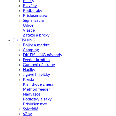
Pelety
Plaváky
Podberáky
Príslušenstvo
Signalizácia
Udice
Vlasce
Záťaže a broky
DK FISHING
Bójky a markre
Camping
DK FISHING návnady
Feeder krmítka
Gumové nástrahy
Háčiky
Jigové hlavičky
Kresla
Krmítkové zmesi
Method feeder
Nadväzce
Podložky a saky
Príslušenstvo
Svietidlá
Váhy