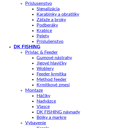
Prislusenstvo
Signalizácia
Karabinky a obratlíky
Záťaže a broky
Podberáky
Krabice
Pelety
Príslušenstvo
DK FISHING
Privlac & Feeder
Gumové nástrahy
Jigové hlavičky
Woblery
Feeder krmítka
Method feeder
Krmítkové zmesi
Montaze
Háčiky
Nadväzce
Vlasce
DK FISHING návnady
Bójky a markre
Vybavenie