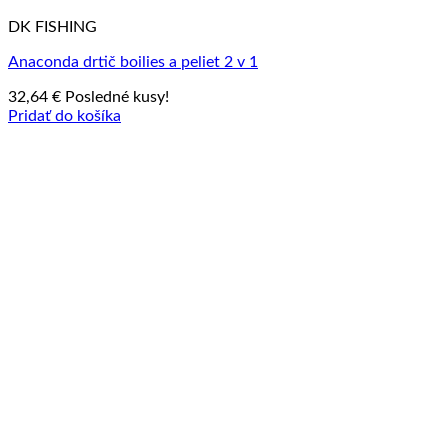
DK FISHING
Anaconda drtič boilies a peliet 2 v 1
32,64
€
Posledné kusy!
Pridať do košíka