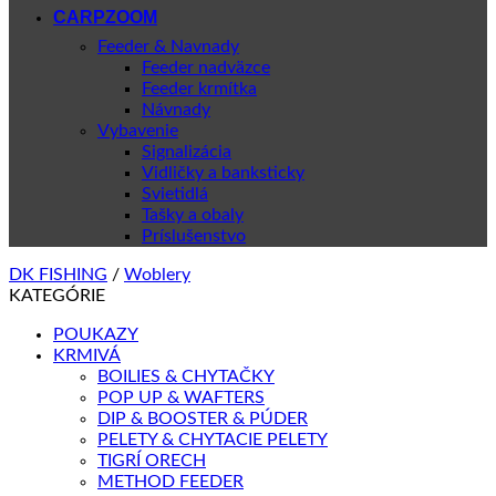
CARPZOOM
Feeder & Navnady
Feeder nadväzce
Feeder krmítka
Návnady
Vybavenie
Signalizácia
Vidličky a banksticky
Svietidlá
Tašky a obaly
Príslušenstvo
DK FISHING
/
Woblery
KATEGÓRIE
POUKAZY
KRMIVÁ
BOILIES & CHYTAČKY
POP UP & WAFTERS
DIP & BOOSTER & PÚDER
PELETY & CHYTACIE PELETY
TIGRÍ ORECH
METHOD FEEDER