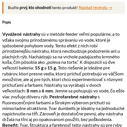
Buďte
tento produkt!
prvý, kto ohodnotí
Napísať recenziu →
Popis
sú v metóde feeder veľmi populárne, a to
Vyvážené nástrahy
vďaka svojmu prirodzenému správaniu vo vode, ktoré je
spôsobené pohybom vody. Tento efekt z nich robí
prirodzenejšiu nástrahu, ktorá nevzbudzuje podozrenie ani u
plachých rýb. Nachádzajú sa na vrchole padajúceho krmného
koša, čím pôsobia ako „poleva na torte.“ K dispozícii sú dve
veľkosti balenia:
a
Toto riešenie je ideálne pre
55 g
15 g.
rybárov, ktorí presne vedia, ktorú príchuť potrebujú vo väčšom
množstve, ale aj pre tých, ktorí chcú experimentovať s rôznymi
príchuťami a farbami. Nástrahy sa vyrábajú v dvoch
veľkostiach:
a
Jemne sa pohupujú vo vode, čo ešte
8 mm
6 mm.
viac zvyšuje dôveru rýb.
s
Pestrofarebné nástrahy
fluorescenčnými farbami a širokým výberom príchutí sú
mimoriadne atraktívne. Tvar dumbells je ideálny na jednoduché
napichnutie na tŕň. Zároveň je dostatočne pevný, aby nástraha
držala na tŕni aj po opakovanom použití, bez poškodenia.
Tvar, štruktúra a farebnosť tejto nástrahy sú pre ryby
Benefit: