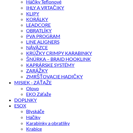
Háčiky Teflonové
IHLY A VRTAČIKY
KLIPY
KORÁLKY
LEADCORE
OBRATLÍKY
PVA PROGRAM
LINE ALIGNERS
NÁVÄZCE
KRÚŽKY CRIMPY KARABINKY
ŠNÚRKA – BRAID HOOKLINK
KAPRÁRSKE SYSTÉMY
ZARÁŽKY
ZMRŠŤOVACIE HADIČKY
MISIEK - ZÁŤAŽE
Olovo
EKO Záťaže
DOPLNKY
ESOX
Blyskáče
Háčiky
Karabinky a obratlíky
Krabice