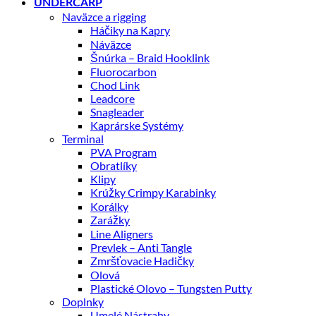
UNDERCARP
Naväzce a rigging
Háčiky na Kapry
Náväzce
Šnúrka – Braid Hooklink
Fluorocarbon
Chod Link
Leadcore
Snagleader
Kaprárske Systémy
Terminal
PVA Program
Obratlíky
Klipy
Krúžky Crimpy Karabinky
Korálky
Zarážky
Line Aligners
Prevlek – Anti Tangle
Zmršťovacie Hadičky
Olová
Plastické Olovo – Tungsten Putty
Doplnky
Umelé Nástrahy