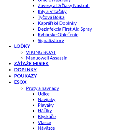
Závesy a Držiaky Nástrah
Ihly a Vrtačiky
Tyčová Bójka
Kaprářské Doplnky
Dezinfekcia First Aid Spray
Rybárske Oblečenie
Signalizátory
LOĎKY
VIKING BOAT
Manuowell Assassin
ZÁŤAŽE MISIEK
DOPLNKY
POUKAZY
ESOX
Pruty a navnady
Udice
Navijaky
Plaváky
Háčiky
Blyskáče
Vlasce
Náväzce