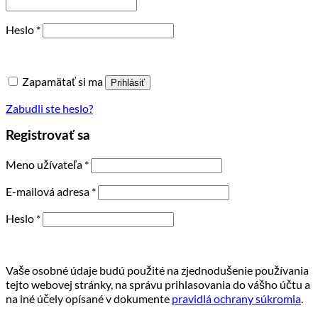
Povinné
Heslo
*
Zapamätať si ma
Prihlásiť
Zabudli ste heslo?
Registrovať sa
Povinné
Meno užívateľa
*
Povinné
E-mailová adresa
*
Povinné
Heslo
*
Vaše osobné údaje budú použité na zjednodušenie používania
tejto webovej stránky, na správu prihlasovania do vášho účtu a
na iné účely opísané v dokumente
pravidlá ochrany súkromia
.