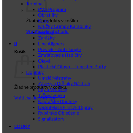
Terminal
PVA Program
Obratlíky
Žiadne produkty v košíku.
Klipy
Krúžky Crimpy Karabinky
Vrátiť sa do obchodu
Korálky
Zarážky
Line Aligners
0
Prevlek – Anti Tangle
Košík
Zmršťovacie Hadičky
Olová
Plastické Olovo – Tungsten Putty
Doplnky
Umelé Nástrahy
Závesy a Držiaky Nástrah
Žiadne produkty v košíku.
Ihly a Vrtačiky
Tyčová Bójka
Vrátiť sa do obchodu
Kaprářské Doplnky
Dezinfekcia First Aid Spray
Rybárske Oblečenie
Signalizátory
LOĎKY