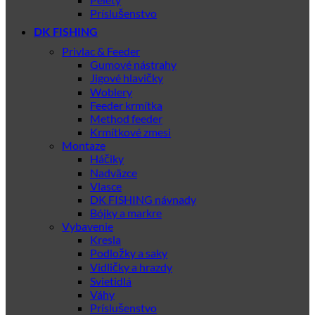
Príslušenstvo
DK FISHING
Privlac & Feeder
Gumové nástrahy
Jigové hlavičky
Woblery
Feeder krmítka
Method feeder
Krmítkové zmesi
Montaze
Háčiky
Nadväzce
Vlasce
DK FISHING návnady
Bójky a markre
Vybavenie
Kresla
Podložky a saky
Vidličky a hrazdy
Svietidlá
Váhy
Príslušenstvo