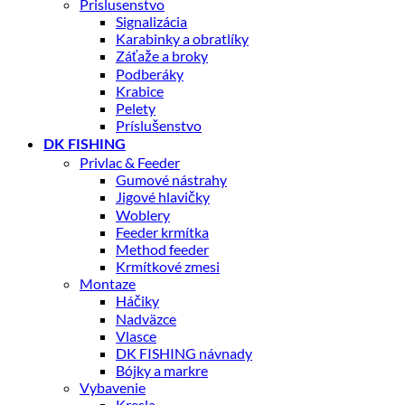
Prislusenstvo
Signalizácia
Karabinky a obratlíky
Záťaže a broky
Podberáky
Krabice
Pelety
Príslušenstvo
DK FISHING
Privlac & Feeder
Gumové nástrahy
Jigové hlavičky
Woblery
Feeder krmítka
Method feeder
Krmítkové zmesi
Montaze
Háčiky
Nadväzce
Vlasce
DK FISHING návnady
Bójky a markre
Vybavenie
Kresla