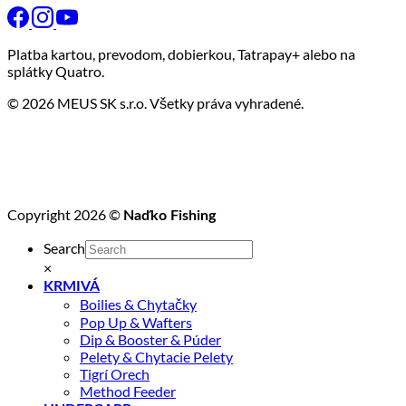
Platba kartou, prevodom, dobierkou, Tatrapay+ alebo na
splátky Quatro.
© 2026 MEUS SK s.r.o. Všetky práva vyhradené.
Copyright 2026 ©
Naďko Fishing
Search
×
KRMIVÁ
Boilies & Chytačky
Pop Up & Wafters
Dip & Booster & Púder
Pelety & Chytacie Pelety
Tigrí Orech
Method Feeder