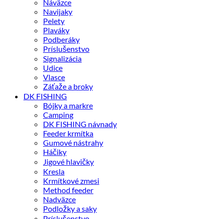
Náväzce
Navijaky
Pelety
Plaváky
Podberáky
Príslušenstvo
Signalizácia
Udice
Vlasce
Záťaže a broky
DK FISHING
Bójky a markre
Camping
DK FISHING návnady
Feeder krmítka
Gumové nástrahy
Háčiky
Jigové hlavičky
Kresla
Krmítkové zmesi
Method feeder
Nadväzce
Podložky a saky
Príslušenstvo