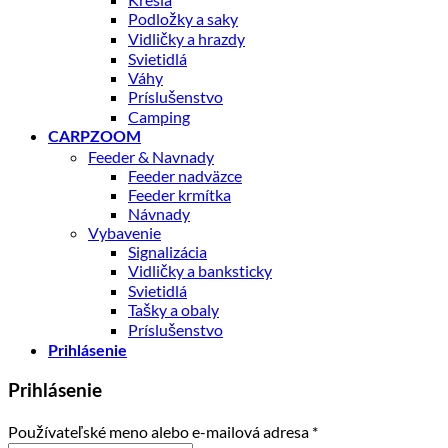
Podložky a saky
Vidličky a hrazdy
Svietidlá
Váhy
Príslušenstvo
Camping
CARPZOOM
Feeder & Navnady
Feeder nadväzce
Feeder krmítka
Návnady
Vybavenie
Signalizácia
Vidličky a banksticky
Svietidlá
Tašky a obaly
Príslušenstvo
Prihlásenie
Prihlásenie
Povinné
Používateľské meno alebo e-mailová adresa
*