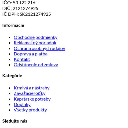
IČO: 53 122 216
DIČ: 2121274925
IČ DPH: SK2121274925
Informácie
Obchodné podmienky
Reklamačný poriadok
Ochrana osobných údajov
Doprava a platba
Kontakt
Odstúpenie od zmluvy
Kategórie
Krmivá a nástrahy
Zavážacie loďky
Kaprárske potreby
Doplnky
Všetky produkty
Sledujte nás