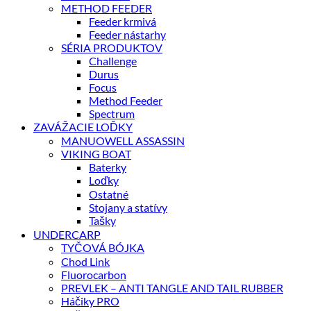
METHOD FEEDER
Feeder krmivá
Feeder nástarhy
SÉRIA PRODUKTOV
Challenge
Durus
Focus
Method Feeder
Spectrum
ZAVÁŽACIE LOĎKY
MANUOWELL ASSASSIN
VIKING BOAT
Baterky
Loďky
Ostatné
Stojany a statívy
Tašky
UNDERCARP
TYČOVÁ BÓJKA
Chod Link
Fluorocarbon
PREVLEK – ANTI TANGLE AND TAIL RUBBER
Háčiky PRO