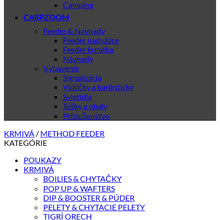
Camping
CARPZOOM
Feeder & Navnady
Feeder nadväzce
Feeder krmítka
Návnady
Vybavenie
Signalizácia
Vidličky a banksticky
Svietidlá
Tašky a obaly
Príslušenstvo
KRMIVÁ
/
METHOD FEEDER
KATEGÓRIE
POUKAZY
KRMIVÁ
BOILIES & CHYTAČKY
POP UP & WAFTERS
DIP & BOOSTER & PÚDER
PELETY & CHYTACIE PELETY
TIGRÍ ORECH