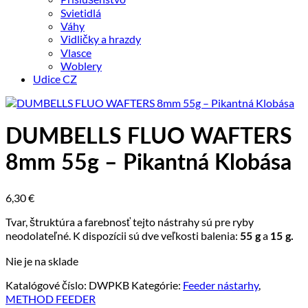
Svietidlá
Váhy
Vidličky a hrazdy
Vlasce
Woblery
Udice CZ
DUMBELLS FLUO WAFTERS
8mm 55g – Pikantná Klobása
6,30
€
Tvar, štruktúra a farebnosť tejto nástrahy sú pre ryby
neodolateľné. K dispozícii sú dve veľkosti balenia:
a
55 g
15 g.
Nie je na sklade
Katalógové číslo:
DWPKB
Kategórie:
Feeder nástarhy
,
METHOD FEEDER