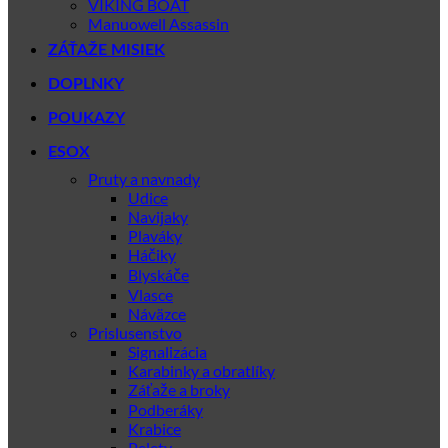
VIKING BOAT
Manuowell Assassin
ZÁŤAŽE MISIEK
DOPLNKY
POUKAZY
ESOX
Pruty a navnady
Udice
Navijaky
Plaváky
Háčiky
Blyskáče
Vlasce
Náväzce
Prislusenstvo
Signalizácia
Karabinky a obratlíky
Záťaže a broky
Podberáky
Krabice
Pelety