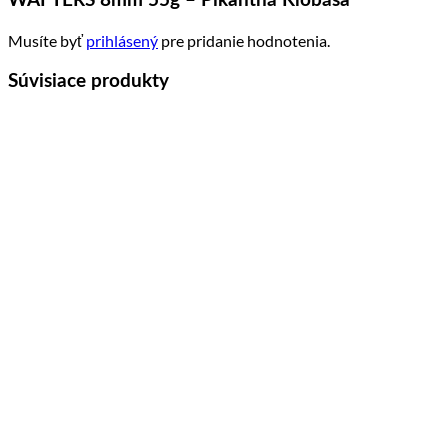
WAFTERS 8mm 55g – Pikantná Klobása”
Musíte byť
prihlásený
pre pridanie hodnotenia.
Súvisiace produkty