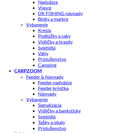
Nadväzce
Vlasce
DK FISHING návnady
Bójky a markre
Vybavenie
Kresla
Podložky a saky
Vidličky a hrazdy
Svietidlá
Váhy
Príslušenstvo
Camping
CARPZOOM
Feeder & Navnady
Feeder nadväzce
Feeder krmítka
Návnady
Vybavenie
Signalizácia
Vidličky a banksticky
Svietidlá
Tašky a obaly
Príslušenstvo