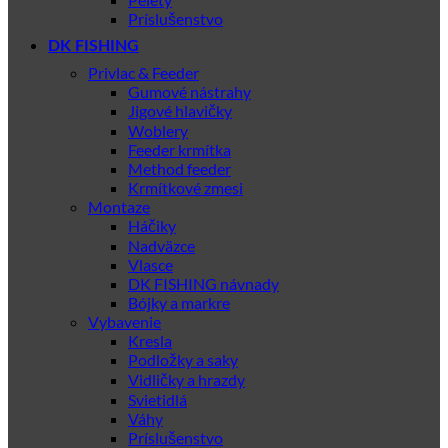
Príslušenstvo
DK FISHING
Privlac & Feeder
Gumové nástrahy
Jigové hlavičky
Woblery
Feeder krmítka
Method feeder
Krmítkové zmesi
Montaze
Háčiky
Nadväzce
Vlasce
DK FISHING návnady
Bójky a markre
Vybavenie
Kresla
Podložky a saky
Vidličky a hrazdy
Svietidlá
Váhy
Príslušenstvo