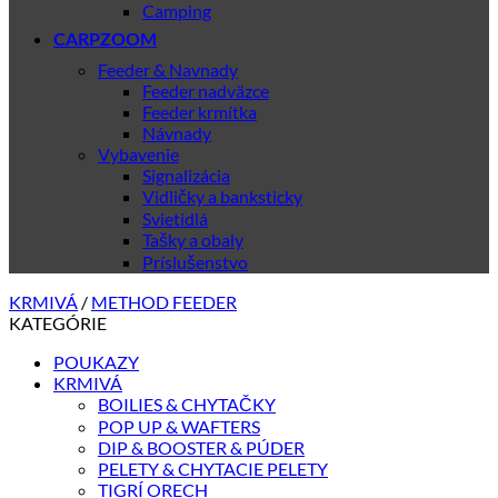
Camping
CARPZOOM
Feeder & Navnady
Feeder nadväzce
Feeder krmítka
Návnady
Vybavenie
Signalizácia
Vidličky a banksticky
Svietidlá
Tašky a obaly
Príslušenstvo
KRMIVÁ
/
METHOD FEEDER
KATEGÓRIE
POUKAZY
KRMIVÁ
BOILIES & CHYTAČKY
POP UP & WAFTERS
DIP & BOOSTER & PÚDER
PELETY & CHYTACIE PELETY
TIGRÍ ORECH