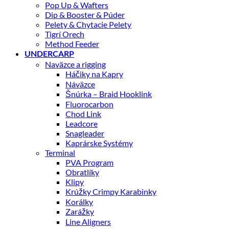
Pop Up & Wafters
Dip & Booster & Púder
Pelety & Chytacie Pelety
Tigrí Orech
Method Feeder
UNDERCARP
Naväzce a rigging
Háčiky na Kapry
Náväzce
Šnúrka – Braid Hooklink
Fluorocarbon
Chod Link
Leadcore
Snagleader
Kaprárske Systémy
Terminal
PVA Program
Obratlíky
Klipy
Krúžky Crimpy Karabinky
Korálky
Zarážky
Line Aligners