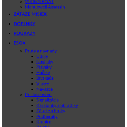
VIKING BOAT
Manuowell Assassin
ZÁŤAŽE MISIEK
DOPLNKY
POUKAZY
ESOX
Pruty a navnady
Udice
Navijaky
Plaváky
Háčiky
Blyskáče
Vlasce
Náväzce
Prislusenstvo
Signalizácia
Karabinky a obratlíky
Záťaže a broky
Podberáky
Krabice
Pelety