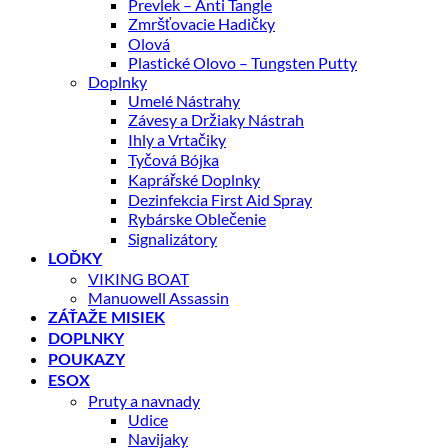
Prevlek – Anti Tangle
Zmršťovacie Hadičky
Olová
Plastické Olovo – Tungsten Putty
Doplnky
Umelé Nástrahy
Závesy a Držiaky Nástrah
Ihly a Vrtačiky
Tyčová Bójka
Kaprářské Doplnky
Dezinfekcia First Aid Spray
Rybárske Oblečenie
Signalizátory
LOĎKY
VIKING BOAT
Manuowell Assassin
ZÁŤAŽE MISIEK
DOPLNKY
POUKAZY
ESOX
Pruty a navnady
Udice
Navijaky