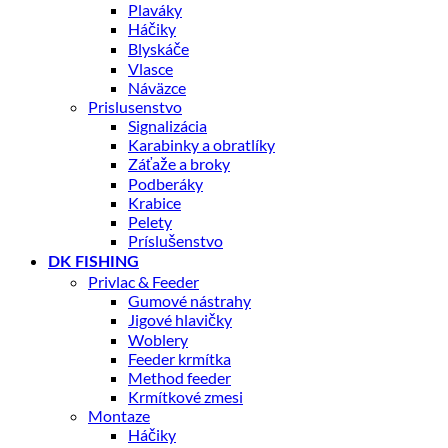
Plaváky
Háčiky
Blyskáče
Vlasce
Náväzce
Prislusenstvo
Signalizácia
Karabinky a obratlíky
Záťaže a broky
Podberáky
Krabice
Pelety
Príslušenstvo
DK FISHING
Privlac & Feeder
Gumové nástrahy
Jigové hlavičky
Woblery
Feeder krmítka
Method feeder
Krmítkové zmesi
Montaze
Háčiky