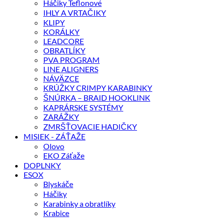
Háčiky Teflonové
IHLY A VRTAČIKY
KLIPY
KORÁLKY
LEADCORE
OBRATLÍKY
PVA PROGRAM
LINE ALIGNERS
NÁVÄZCE
KRÚŽKY CRIMPY KARABINKY
ŠNÚRKA – BRAID HOOKLINK
KAPRÁRSKE SYSTÉMY
ZARÁŽKY
ZMRŠŤOVACIE HADIČKY
MISIEK - ZÁŤAŽE
Olovo
EKO Záťaže
DOPLNKY
ESOX
Blyskáče
Háčiky
Karabinky a obratlíky
Krabice