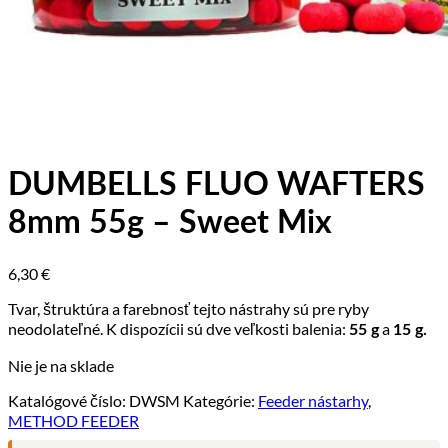
DUMBELLS FLUO WAFTERS
8mm 55g – Sweet Mix
6,30
€
Tvar, štruktúra a farebnosť tejto nástrahy sú pre ryby
neodolateľné. K dispozícii sú dve veľkosti balenia:
a
55 g
15 g.
Nie je na sklade
Katalógové číslo:
DWSM
Kategórie:
Feeder nástarhy
,
METHOD FEEDER