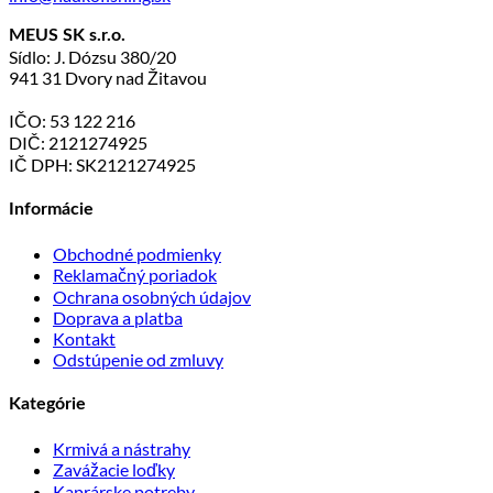
MEUS SK s.r.o.
Sídlo: J. Dózsu 380/20
941 31 Dvory nad Žitavou
IČO: 53 122 216
DIČ: 2121274925
IČ DPH: SK2121274925
Informácie
Obchodné podmienky
Reklamačný poriadok
Ochrana osobných údajov
Doprava a platba
Kontakt
Odstúpenie od zmluvy
Kategórie
Krmivá a nástrahy
Zavážacie loďky
Kaprárske potreby