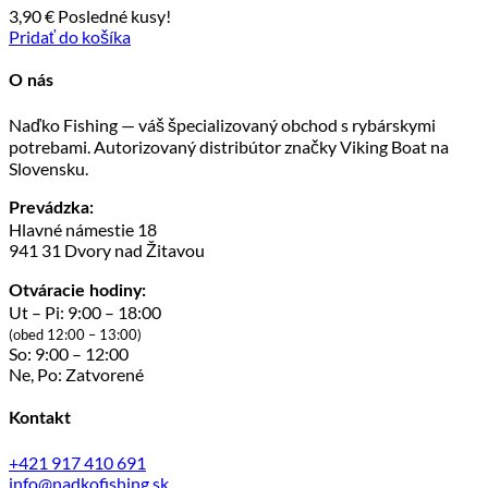
3,90
€
Posledné kusy!
Pridať do košíka
O nás
Naďko Fishing — váš špecializovaný obchod s rybárskymi
potrebami. Autorizovaný distribútor značky Viking Boat na
Slovensku.
Prevádzka:
Hlavné námestie 18
941 31 Dvory nad Žitavou
Otváracie hodiny:
Ut – Pi: 9:00 – 18:00
(obed 12:00 – 13:00)
So: 9:00 – 12:00
Ne, Po: Zatvorené
Kontakt
+421 917 410 691
info@nadkofishing.sk