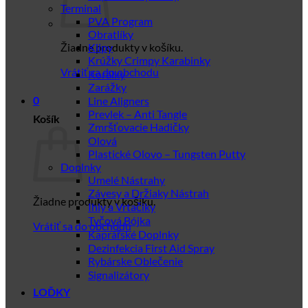
Terminal
PVA Program
Obratlíky
Žiadne produkty v košíku.
Klipy
Krúžky Crimpy Karabinky
Vrátiť sa do obchodu
Korálky
Zarážky
Line Aligners
0
Prevlek – Anti Tangle
Košík
Zmršťovacie Hadičky
Olová
Plastické Olovo – Tungsten Putty
Doplnky
Umelé Nástrahy
Závesy a Držiaky Nástrah
Žiadne produkty v košíku.
Ihly a Vrtačiky
Tyčová Bójka
Vrátiť sa do obchodu
Kaprářské Doplnky
Dezinfekcia First Aid Spray
Rybárske Oblečenie
Signalizátory
LOĎKY