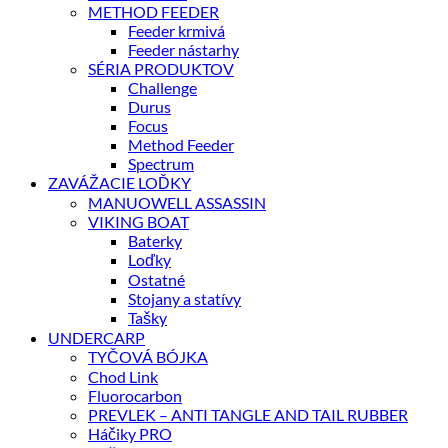
METHOD FEEDER
Feeder krmivá
Feeder nástarhy
SÉRIA PRODUKTOV
Challenge
Durus
Focus
Method Feeder
Spectrum
ZAVÁŽACIE LOĎKY
MANUOWELL ASSASSIN
VIKING BOAT
Baterky
Loďky
Ostatné
Stojany a statívy
Tašky
UNDERCARP
TYČOVÁ BÓJKA
Chod Link
Fluorocarbon
PREVLEK – ANTI TANGLE AND TAIL RUBBER
Háčiky PRO