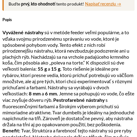
Buďte
tento produkt!
prvý, kto ohodnotí
Napísať recenziu →
Popis
sú v metóde feeder veľmi populárne, a to
Vyvážené nástrahy
vďaka svojmu prirodzenému správaniu vo vode, ktoré je
spôsobené pohybom vody. Tento efekt z nich robí
prirodzenejšiu nástrahu, ktorá nevzbudzuje podozrenie ani u
plachých rýb. Nachádzajú sa na vrchole padajúceho krmného
koša, čím pôsobia ako „poleva na torte.“ K dispozícii sú dve
veľkosti balenia:
a
Toto riešenie je ideálne pre
55 g
15 g.
rybárov, ktorí presne vedia, ktorú príchuť potrebujú vo väčšom
množstve, ale aj pre tých, ktorí chcú experimentovať s rôznymi
príchuťami a farbami. Nástrahy sa vyrábajú v dvoch
veľkostiach:
a
Jemne sa pohupujú vo vode, čo ešte
8 mm
6 mm.
viac zvyšuje dôveru rýb.
s
Pestrofarebné nástrahy
fluorescenčnými farbami a širokým výberom príchutí sú
mimoriadne atraktívne. Tvar dumbells je ideálny na jednoduché
napichnutie na tŕň. Zároveň je dostatočne pevný, aby nástraha
držala na tŕni aj po opakovanom použití, bez poškodenia.
Tvar, štruktúra a farebnosť tejto nástrahy sú pre ryby
Benefit:
neodolateľné. Nástraha dokonale drží na tŕňoch, čím zvyšuje