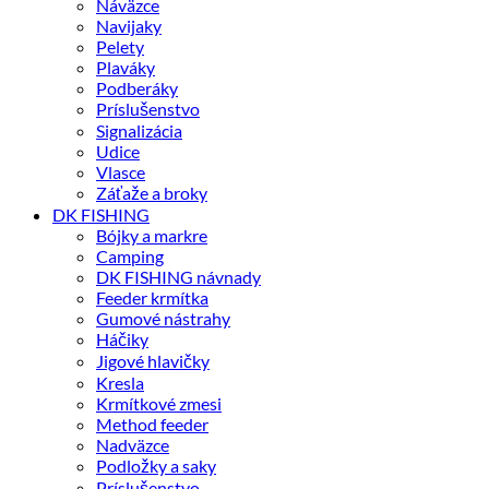
Náväzce
Navijaky
Pelety
Plaváky
Podberáky
Príslušenstvo
Signalizácia
Udice
Vlasce
Záťaže a broky
DK FISHING
Bójky a markre
Camping
DK FISHING návnady
Feeder krmítka
Gumové nástrahy
Háčiky
Jigové hlavičky
Kresla
Krmítkové zmesi
Method feeder
Nadväzce
Podložky a saky
Príslušenstvo