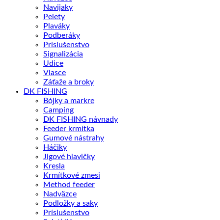
Navijaky
Pelety
Plaváky
Podberáky
Príslušenstvo
Signalizácia
Udice
Vlasce
Záťaže a broky
DK FISHING
Bójky a markre
Camping
DK FISHING návnady
Feeder krmítka
Gumové nástrahy
Háčiky
Jigové hlavičky
Kresla
Krmítkové zmesi
Method feeder
Nadväzce
Podložky a saky
Príslušenstvo