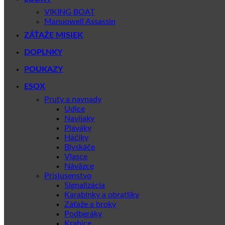
VIKING BOAT
Manuowell Assassin
ZÁŤAŽE MISIEK
DOPLNKY
POUKAZY
ESOX
Pruty a navnady
Udice
Navijaky
Plaváky
Háčiky
Blyskáče
Vlasce
Náväzce
Prislusenstvo
Signalizácia
Karabinky a obratlíky
Záťaže a broky
Podberáky
Krabice