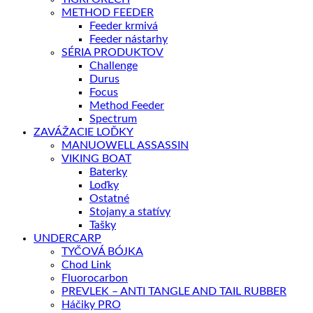
METHOD FEEDER
Feeder krmivá
Feeder nástarhy
SÉRIA PRODUKTOV
Challenge
Durus
Focus
Method Feeder
Spectrum
ZAVÁŽACIE LOĎKY
MANUOWELL ASSASSIN
VIKING BOAT
Baterky
Loďky
Ostatné
Stojany a statívy
Tašky
UNDERCARP
TYČOVÁ BÓJKA
Chod Link
Fluorocarbon
PREVLEK – ANTI TANGLE AND TAIL RUBBER
Háčiky PRO