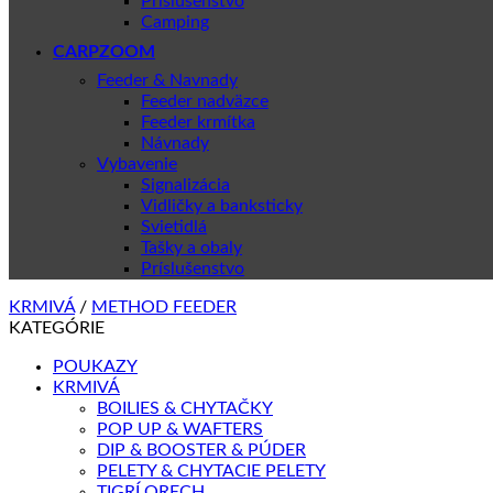
Príslušenstvo
Camping
CARPZOOM
Feeder & Navnady
Feeder nadväzce
Feeder krmítka
Návnady
Vybavenie
Signalizácia
Vidličky a banksticky
Svietidlá
Tašky a obaly
Príslušenstvo
KRMIVÁ
/
METHOD FEEDER
KATEGÓRIE
POUKAZY
KRMIVÁ
BOILIES & CHYTAČKY
POP UP & WAFTERS
DIP & BOOSTER & PÚDER
PELETY & CHYTACIE PELETY
TIGRÍ ORECH