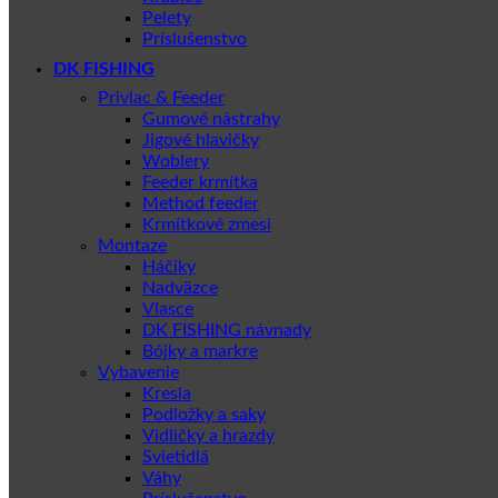
Pelety
Príslušenstvo
DK FISHING
Privlac & Feeder
Gumové nástrahy
Jigové hlavičky
Woblery
Feeder krmítka
Method feeder
Krmítkové zmesi
Montaze
Háčiky
Nadväzce
Vlasce
DK FISHING návnady
Bójky a markre
Vybavenie
Kresla
Podložky a saky
Vidličky a hrazdy
Svietidlá
Váhy