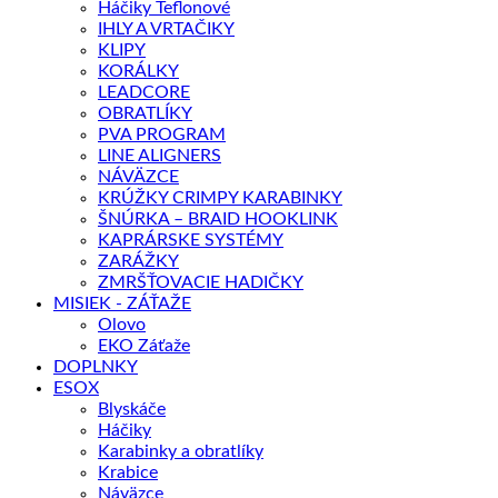
Háčiky Teflonové
IHLY A VRTAČIKY
KLIPY
KORÁLKY
LEADCORE
OBRATLÍKY
PVA PROGRAM
LINE ALIGNERS
NÁVÄZCE
KRÚŽKY CRIMPY KARABINKY
ŠNÚRKA – BRAID HOOKLINK
KAPRÁRSKE SYSTÉMY
ZARÁŽKY
ZMRŠŤOVACIE HADIČKY
MISIEK - ZÁŤAŽE
Olovo
EKO Záťaže
DOPLNKY
ESOX
Blyskáče
Háčiky
Karabinky a obratlíky
Krabice
Náväzce