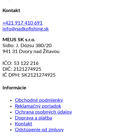
Kontakt
+421 917 410 691
info@nadkofishing.sk
MEUS SK s.r.o.
Sídlo: J. Dózsu 380/20
941 31 Dvory nad Žitavou
IČO: 53 122 216
DIČ: 2121274925
IČ DPH: SK2121274925
Informácie
Obchodné podmienky
Reklamačný poriadok
Ochrana osobných údajov
Doprava a platba
Kontakt
Odstúpenie od zmluvy