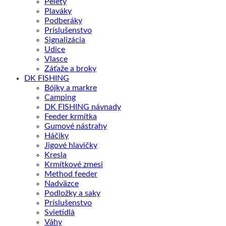
Pelety
Plaváky
Podberáky
Príslušenstvo
Signalizácia
Udice
Vlasce
Záťaže a broky
DK FISHING
Bójky a markre
Camping
DK FISHING návnady
Feeder krmítka
Gumové nástrahy
Háčiky
Jigové hlavičky
Kresla
Krmítkové zmesi
Method feeder
Nadväzce
Podložky a saky
Príslušenstvo
Svietidlá
Váhy