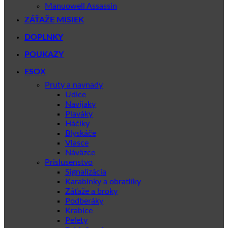
Manuowell Assassin
ZÁŤAŽE MISIEK
DOPLNKY
POUKAZY
ESOX
Pruty a navnady
Udice
Navijaky
Plaváky
Háčiky
Blyskáče
Vlasce
Náväzce
Prislusenstvo
Signalizácia
Karabinky a obratlíky
Záťaže a broky
Podberáky
Krabice
Pelety