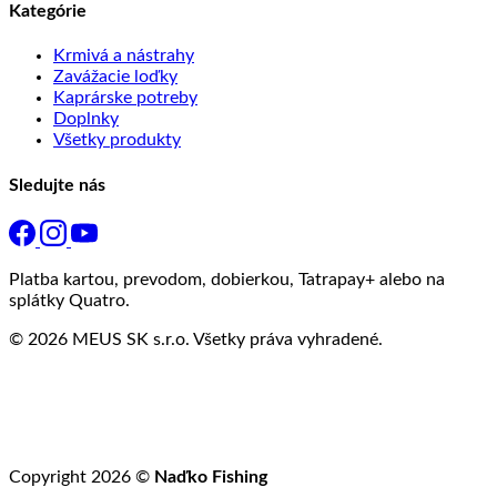
Kategórie
Krmivá a nástrahy
Zavážacie loďky
Kaprárske potreby
Doplnky
Všetky produkty
Sledujte nás
Platba kartou, prevodom, dobierkou, Tatrapay+ alebo na
splátky Quatro.
© 2026 MEUS SK s.r.o. Všetky práva vyhradené.
Copyright 2026 ©
Naďko Fishing