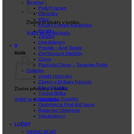
Terminal
PVA Program
Obratlíky
Klipy
Žiadne produkty v košíku.
Krúžky Crimpy Karabinky
Korálky
Vrátiť sa do obchodu
Zarážky
Line Aligners
0
Prevlek – Anti Tangle
Košík
Zmršťovacie Hadičky
Olová
Plastické Olovo – Tungsten Putty
Doplnky
Umelé Nástrahy
Závesy a Držiaky Nástrah
Ihly a Vrtačiky
Žiadne produkty v košíku.
Tyčová Bójka
Kaprářské Doplnky
Vrátiť sa do obchodu
Dezinfekcia First Aid Spray
Rybárske Oblečenie
Signalizátory
LOĎKY
VIKING BOAT