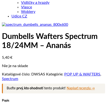
Vidličky a hrazdy
Vlasce
Woblery
Udice CZ
Dumbells Wafters Spectrum
18/24MM – Ananás
5,40
€
Nie je na sklade
Katalógové číslo:
DWSAS
Kategórie:
POP UP & WAFTERS
,
Spectrum
Buďte
prvý, kto ohodnotí
tento produkt!
Napísať recenziu →
Popis