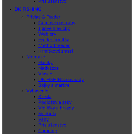
Príslušenstvo
DK FISHING
Privlac & Feeder
Gumové nástrahy
Jigové hlavičky
Woblery
Feeder krmítka
Method feeder
Krmítkové zmesi
Montaze
Háčiky
Nadväzce
Vlasce
DK FISHING návnady
Bójky a markre
Vybavenie
Kresla
Podložky a saky
Vidličky a hrazdy
Svietidlá
Váhy
Príslušenstvo
Camping