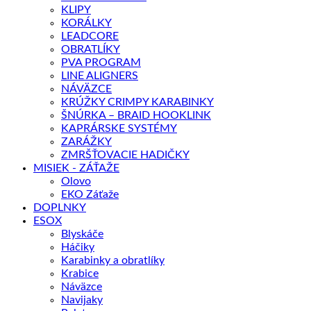
KLIPY
KORÁLKY
LEADCORE
OBRATLÍKY
PVA PROGRAM
LINE ALIGNERS
NÁVÄZCE
KRÚŽKY CRIMPY KARABINKY
ŠNÚRKA – BRAID HOOKLINK
KAPRÁRSKE SYSTÉMY
ZARÁŽKY
ZMRŠŤOVACIE HADIČKY
MISIEK - ZÁŤAŽE
Olovo
EKO Záťaže
DOPLNKY
ESOX
Blyskáče
Háčiky
Karabinky a obratlíky
Krabice
Náväzce
Navijaky