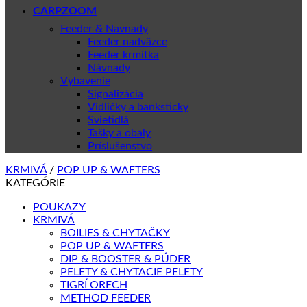
CARPZOOM
Feeder & Navnady
Feeder nadväzce
Feeder krmítka
Návnady
Vybavenie
Signalizácia
Vidličky a banksticky
Svietidlá
Tašky a obaly
Príslušenstvo
KRMIVÁ
/
POP UP & WAFTERS
KATEGÓRIE
POUKAZY
KRMIVÁ
BOILIES & CHYTAČKY
POP UP & WAFTERS
DIP & BOOSTER & PÚDER
PELETY & CHYTACIE PELETY
TIGRÍ ORECH
METHOD FEEDER