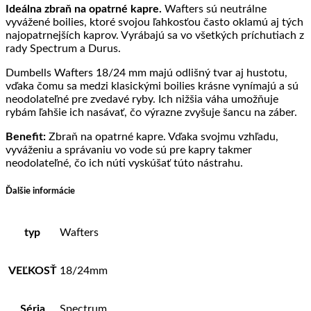
Ideálna zbraň na opatrné kapre.
Wafters sú neutrálne
vyvážené boilies, ktoré svojou ľahkosťou často oklamú aj tých
najopatrnejších kaprov. Vyrábajú sa vo všetkých príchutiach z
rady Spectrum a Durus.
Dumbells Wafters 18/24 mm majú odlišný tvar aj hustotu,
vďaka čomu sa medzi klasickými boilies krásne vynímajú a sú
neodolateľné pre zvedavé ryby. Ich nižšia váha umožňuje
rybám ľahšie ich nasávať, čo výrazne zvyšuje šancu na záber.
Benefit:
Zbraň na opatrné kapre. Vďaka svojmu vzhľadu,
vyváženiu a správaniu vo vode sú pre kapry takmer
neodolateľné, čo ich núti vyskúšať túto nástrahu.
Ďalšie informácie
typ
Wafters
VEĽKOSŤ
18/24mm
Séria
Spectrum