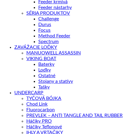
Feeder krmivá
Feeder nástarhy
SÉRIA PRODUKTOV
Challenge
Durus
Focus
Method Feeder
Spectrum
ZAVÁŽACIE LOĎKY
MANUOWELL ASSASSIN
VIKING BOAT
Baterky
Loďky
Ostatné
Stojany a statívy
Tašky
UNDERCARP
TYČOVÁ BÓJKA
Chod Link
Fluorocarbon
PREVLEK – ANTI TANGLE AND TAIL RUBBER
Háčiky PRO
Háčiky Teflonové
IHLY A VRTAČIKY