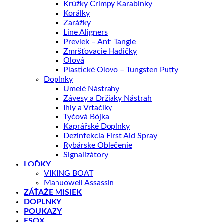
Krúžky Crimpy Karabinky
Korálky
Zarážky
Line Aligners
Prevlek – Anti Tangle
Zmršťovacie Hadičky
Olová
Plastické Olovo – Tungsten Putty
Doplnky
Umelé Nástrahy
Závesy a Držiaky Nástrah
Ihly a Vrtačiky
Tyčová Bójka
Kaprářské Doplnky
Dezinfekcia First Aid Spray
Rybárske Oblečenie
Signalizátory
LOĎKY
VIKING BOAT
Manuowell Assassin
ZÁŤAŽE MISIEK
DOPLNKY
POUKAZY
ESOX