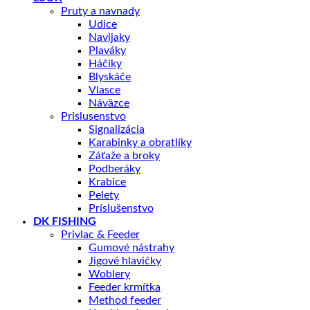
Pruty a navnady
Udice
Navijaky
Plaváky
Háčiky
Blyskáče
Vlasce
Náväzce
Prislusenstvo
Signalizácia
Karabinky a obratlíky
Záťaže a broky
Podberáky
Krabice
Pelety
Príslušenstvo
DK FISHING
Privlac & Feeder
Gumové nástrahy
Jigové hlavičky
Woblery
Feeder krmítka
Method feeder