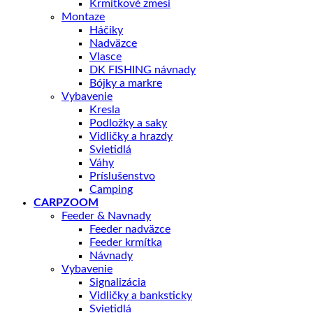
Krmítkové zmesi
Montaze
Háčiky
Nadväzce
Vlasce
DK FISHING návnady
Bójky a markre
Vybavenie
Kresla
Podložky a saky
Vidličky a hrazdy
Svietidlá
Váhy
Príslušenstvo
Camping
CARPZOOM
Feeder & Navnady
Feeder nadväzce
Feeder krmítka
Návnady
Vybavenie
Signalizácia
Vidličky a banksticky
Svietidlá