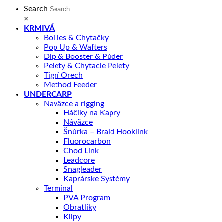
Search
×
KRMIVÁ
Boilies & Chytačky
Pop Up & Wafters
Dip & Booster & Púder
Pelety & Chytacie Pelety
Tigrí Orech
Method Feeder
UNDERCARP
Naväzce a rigging
Háčiky na Kapry
Náväzce
Šnúrka – Braid Hooklink
Fluorocarbon
Chod Link
Leadcore
Snagleader
Kaprárske Systémy
Terminal
PVA Program
Obratlíky
Klipy