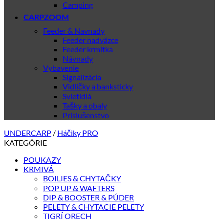
Camping
CARPZOOM
Feeder & Navnady
Feeder nadväzce
Feeder krmítka
Návnady
Vybavenie
Signalizácia
Vidličky a banksticky
Svietidlá
Tašky a obaly
Príslušenstvo
UNDERCARP
/
Háčiky PRO
KATEGÓRIE
POUKAZY
KRMIVÁ
BOILIES & CHYTAČKY
POP UP & WAFTERS
DIP & BOOSTER & PÚDER
PELETY & CHYTACIE PELETY
TIGRÍ ORECH