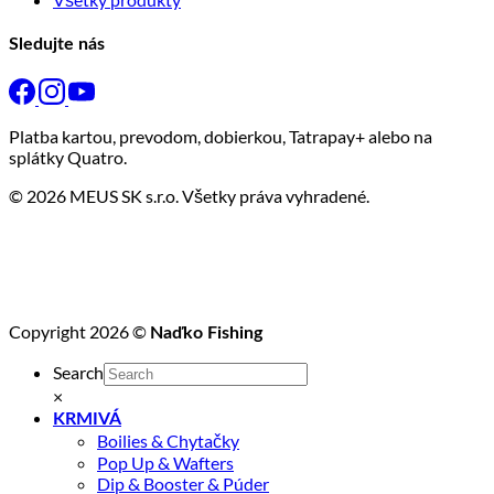
Sledujte nás
Platba kartou, prevodom, dobierkou, Tatrapay+ alebo na
splátky Quatro.
© 2026 MEUS SK s.r.o. Všetky práva vyhradené.
Copyright 2026 ©
Naďko Fishing
Search
×
KRMIVÁ
Boilies & Chytačky
Pop Up & Wafters
Dip & Booster & Púder