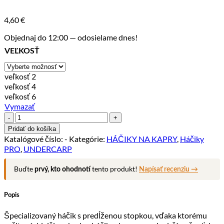
4,60
€
Objednaj do 12:00 — odosielame dnes!
VEĽKOSŤ
veľkosť 2
veľkosť 4
veľkosť 6
Vymazať
množstvo
Háčik
Pridať do košíka
Nailer
Katalógové číslo:
-
Kategórie:
HÁČIKY NA KAPRY
,
Háčiky
PRO
PRO
,
UNDERCARP
Buďte
tento produkt!
prvý, kto ohodnotí
Napísať recenziu →
Popis
Špecializovaný háčik s predĺženou stopkou, vďaka ktorému