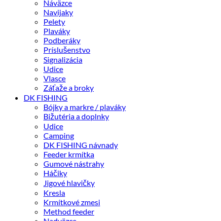
Náväzce
Navijaky
Pelety
Plaváky
Podberáky
Príslušenstvo
Signalizácia
Udice
Vlasce
Záťaže a broky
DK FISHING
Bójky a markre / plaváky
Bižutéria a doplnky
Udice
Camping
DK FISHING návnady
Feeder krmítka
Gumové nástrahy
Háčiky
Jigové hlavičky
Kresla
Krmítkové zmesi
Method feeder
Nadväzce