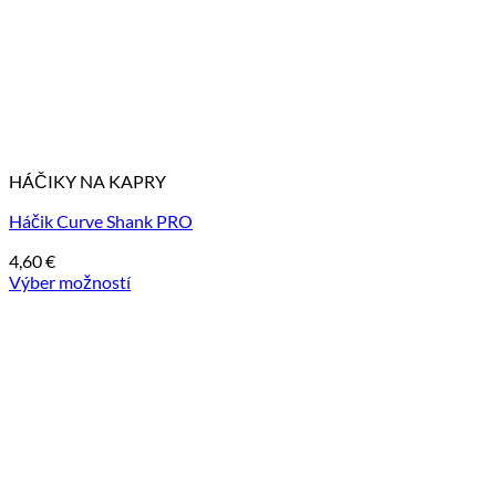
HÁČIKY NA KAPRY
Háčik Curve Shank PRO
4,60
€
Výber možností
Tento
produkt
má
viacero
variantov.
Možnosti
si
môžete
vybrať
na