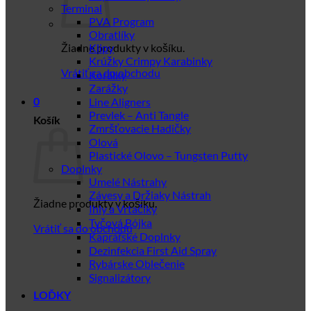
Terminal
PVA Program
Obratlíky
Žiadne produkty v košíku.
Klipy
Krúžky Crimpy Karabinky
Vrátiť sa do obchodu
Korálky
Zarážky
Line Aligners
0
Prevlek – Anti Tangle
Košík
Zmršťovacie Hadičky
Olová
Plastické Olovo – Tungsten Putty
Doplnky
Umelé Nástrahy
Závesy a Držiaky Nástrah
Žiadne produkty v košíku.
Ihly a Vrtačiky
Tyčová Bójka
Vrátiť sa do obchodu
Kaprářské Doplnky
Dezinfekcia First Aid Spray
Rybárske Oblečenie
Signalizátory
LOĎKY