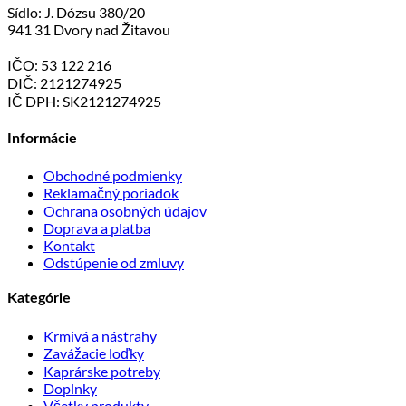
Sídlo: J. Dózsu 380/20
941 31 Dvory nad Žitavou
IČO: 53 122 216
DIČ: 2121274925
IČ DPH: SK2121274925
Informácie
Obchodné podmienky
Reklamačný poriadok
Ochrana osobných údajov
Doprava a platba
Kontakt
Odstúpenie od zmluvy
Kategórie
Krmivá a nástrahy
Zavážacie loďky
Kaprárske potreby
Doplnky
Všetky produkty