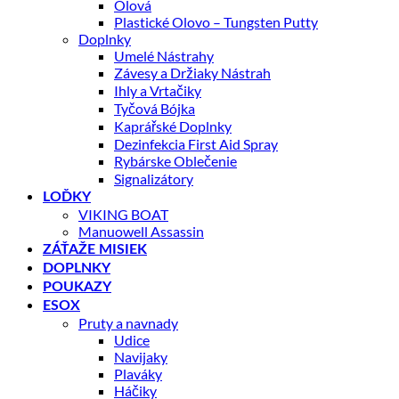
Olová
Plastické Olovo – Tungsten Putty
Doplnky
Umelé Nástrahy
Závesy a Držiaky Nástrah
Ihly a Vrtačiky
Tyčová Bójka
Kaprářské Doplnky
Dezinfekcia First Aid Spray
Rybárske Oblečenie
Signalizátory
LOĎKY
VIKING BOAT
Manuowell Assassin
ZÁŤAŽE MISIEK
DOPLNKY
POUKAZY
ESOX
Pruty a navnady
Udice
Navijaky
Plaváky
Háčiky