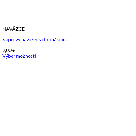
NÁVÄZCE
Kaprovy navazec s chrobákom
2,00
€
Výber možností
Tento
produkt
má
viacero
variantov.
Možnosti
si
môžete
vybrať
na
stránke
produktu.