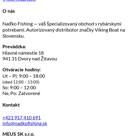
Tento
produkt
O nás
má
viacero
Naďko Fishing — váš špecializovaný obchod s rybárskymi
variantov.
potrebami. Autorizovaný distribútor značky Viking Boat na
Možnosti
Slovensku.
si
môžete
Prevádzka:
vybrať
Hlavné námestie 18
na
941 31 Dvory nad Žitavou
stránke
produktu.
Otváracie hodiny:
Ut – Pi: 9:00 – 18:00
(obed 12:00 – 13:00)
So: 9:00 – 12:00
Ne, Po: Zatvorené
Kontakt
+421 917 410 691
info@nadkofishing.sk
MEUS SK s.r.o.