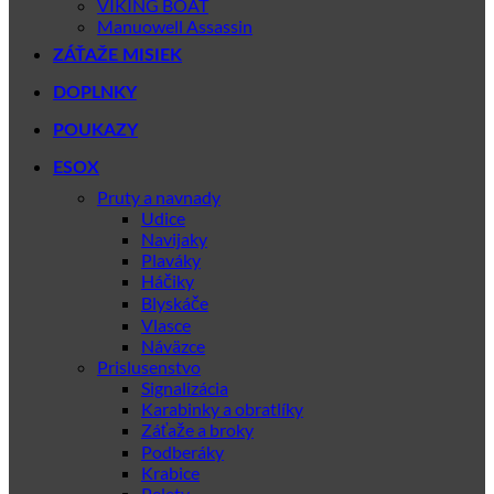
VIKING BOAT
Manuowell Assassin
ZÁŤAŽE MISIEK
DOPLNKY
POUKAZY
ESOX
Pruty a navnady
Udice
Navijaky
Plaváky
Háčiky
Blyskáče
Vlasce
Náväzce
Prislusenstvo
Signalizácia
Karabinky a obratlíky
Záťaže a broky
Podberáky
Krabice
Pelety