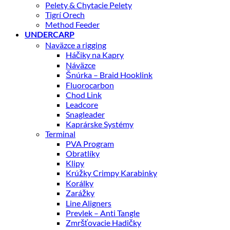
Pelety & Chytacie Pelety
Tigrí Orech
Method Feeder
UNDERCARP
Naväzce a rigging
Háčiky na Kapry
Náväzce
Šnúrka – Braid Hooklink
Fluorocarbon
Chod Link
Leadcore
Snagleader
Kaprárske Systémy
Terminal
PVA Program
Obratlíky
Klipy
Krúžky Crimpy Karabinky
Korálky
Zarážky
Line Aligners
Prevlek – Anti Tangle
Zmršťovacie Hadičky