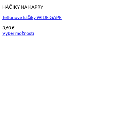
HÁČIKY NA KAPRY
Teflónové háčiky WIDE GAPE
3,60
€
Výber možností
Tento
produkt
má
viacero
variantov.
Možnosti
si
môžete
vybrať
na
stránke
produktu.