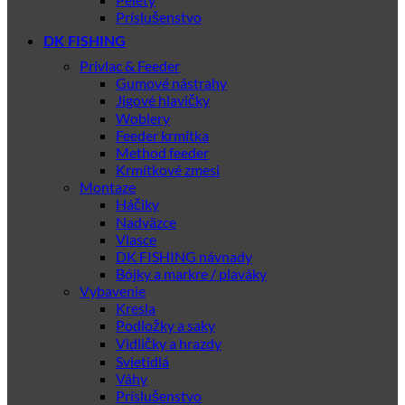
Príslušenstvo
DK FISHING
Privlac & Feeder
Gumové nástrahy
Jigové hlavičky
Woblery
Feeder krmítka
Method feeder
Krmítkové zmesi
Montaze
Háčiky
Nadväzce
Vlasce
DK FISHING návnady
Bójky a markre / plaváky
Vybavenie
Kresla
Podložky a saky
Vidličky a hrazdy
Svietidlá
Váhy
Príslušenstvo