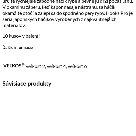
určite rýchlejšie zabodne háčik rybe a pevne ju drží počas ťahu.
V okamihu záberu, keď kapor nasaje nástrahu, sa háčik
okamžite otočí a zalepí sa do spodného pery ryby. Hooks Pro je
séria japonských háčikov vyrobených z najkvalitnejších
materiálov.
10 kusov v balení!
Ďalšie informácie
veľkosť 2, veľkosť 4, veľkosť 6
VEĽKOSŤ
Súvisiace produkty