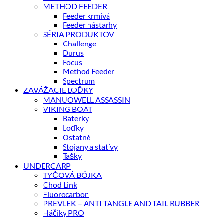
METHOD FEEDER
Feeder krmivá
Feeder nástarhy
SÉRIA PRODUKTOV
Challenge
Durus
Focus
Method Feeder
Spectrum
ZAVÁŽACIE LOĎKY
MANUOWELL ASSASSIN
VIKING BOAT
Baterky
Loďky
Ostatné
Stojany a statívy
Tašky
UNDERCARP
TYČOVÁ BÓJKA
Chod Link
Fluorocarbon
PREVLEK – ANTI TANGLE AND TAIL RUBBER
Háčiky PRO