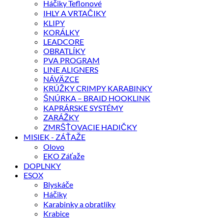
Háčiky Teflonové
IHLY A VRTAČIKY
KLIPY
KORÁLKY
LEADCORE
OBRATLÍKY
PVA PROGRAM
LINE ALIGNERS
NÁVÄZCE
KRÚŽKY CRIMPY KARABINKY
ŠNÚRKA – BRAID HOOKLINK
KAPRÁRSKE SYSTÉMY
ZARÁŽKY
ZMRŠŤOVACIE HADIČKY
MISIEK - ZÁŤAŽE
Olovo
EKO Záťaže
DOPLNKY
ESOX
Blyskáče
Háčiky
Karabinky a obratlíky
Krabice