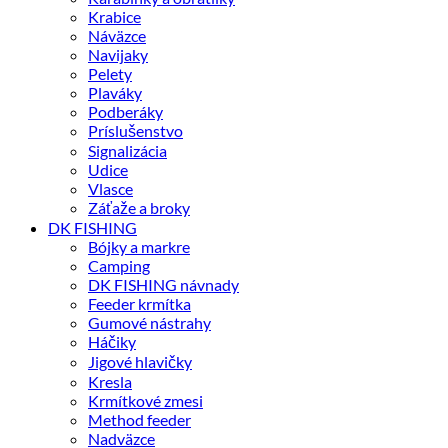
Krabice
Náväzce
Navijaky
Pelety
Plaváky
Podberáky
Príslušenstvo
Signalizácia
Udice
Vlasce
Záťaže a broky
DK FISHING
Bójky a markre
Camping
DK FISHING návnady
Feeder krmítka
Gumové nástrahy
Háčiky
Jigové hlavičky
Kresla
Krmítkové zmesi
Method feeder
Nadväzce