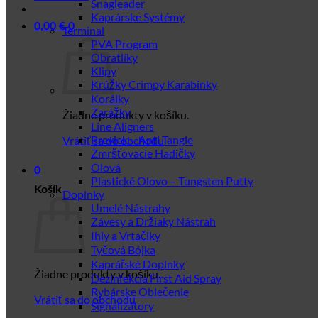
Snagleader
Kaprárske Systémy
0,00
€
0
Terminal
PVA Program
Obratlíky
Klipy
Krúžky Crimpy Karabinky
Korálky
Zarážky
Žiadne produkty v košíku.
Line Aligners
Prevlek – Anti Tangle
Vrátiť sa do obchodu
Zmršťovacie Hadičky
Olová
0
Plastické Olovo – Tungsten Putty
Košík
Doplnky
Umelé Nástrahy
Závesy a Držiaky Nástrah
Ihly a Vrtačiky
Tyčová Bójka
Kaprářské Doplnky
Žiadne produkty v košíku.
Dezinfekcia First Aid Spray
Rybárske Oblečenie
Vrátiť sa do obchodu
Signalizátory