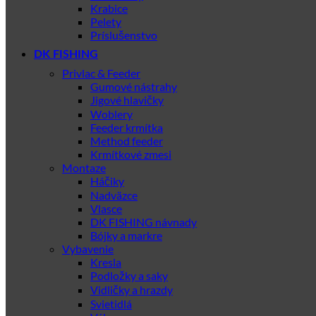
Krabice
Pelety
Príslušenstvo
DK FISHING
Privlac & Feeder
Gumové nástrahy
Jigové hlavičky
Woblery
Feeder krmítka
Method feeder
Krmítkové zmesi
Montaze
Háčiky
Nadväzce
Vlasce
DK FISHING návnady
Bójky a markre
Vybavenie
Kresla
Podložky a saky
Vidličky a hrazdy
Svietidlá