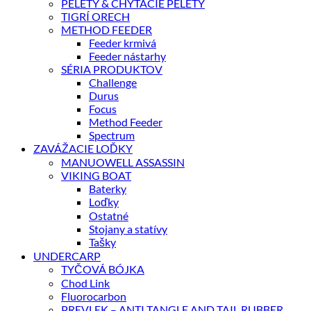
PELETY & CHYTACIE PELETY
TIGRÍ ORECH
METHOD FEEDER
Feeder krmivá
Feeder nástarhy
SÉRIA PRODUKTOV
Challenge
Durus
Focus
Method Feeder
Spectrum
ZAVÁŽACIE LOĎKY
MANUOWELL ASSASSIN
VIKING BOAT
Baterky
Loďky
Ostatné
Stojany a statívy
Tašky
UNDERCARP
TYČOVÁ BÓJKA
Chod Link
Fluorocarbon
PREVLEK – ANTI TANGLE AND TAIL RUBBER