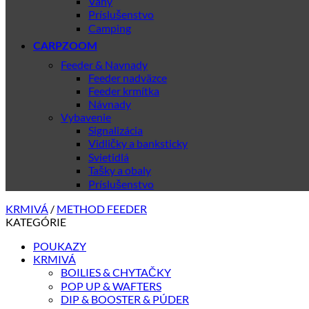
Váhy
Príslušenstvo
Camping
CARPZOOM
Feeder & Navnady
Feeder nadväzce
Feeder krmítka
Návnady
Vybavenie
Signalizácia
Vidličky a banksticky
Svietidlá
Tašky a obaly
Príslušenstvo
KRMIVÁ
/
METHOD FEEDER
KATEGÓRIE
POUKAZY
KRMIVÁ
BOILIES & CHYTAČKY
POP UP & WAFTERS
DIP & BOOSTER & PÚDER