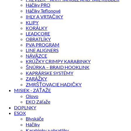
Háčiky PRO
Háčiky Teflonové
IHLY A VRTAČIKY
KLIPY
KORÁLKY
LEADCORE
OBRATLÍKY
PVA PROGRAM
LINE ALIGNERS
NÁVÄZCE
KRÚŽKY CRIMPY KARABINKY
ŠNÚRKA – BRAID HOOKLINK
KAPRÁRSKE SYSTÉMY
ZARÁŽKY
ZMRŠŤOVACIE HADIČKY
MISIEK - ZÁŤAŽE
Olovo
EKO Záťaže
DOPLNKY
ESOX
Blyskáče
Háčiky
Karabinky a obratlíky