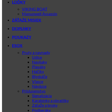
LOĎKY
VIKING BOAT
Manuowell Assassin
ZÁŤAŽE MISIEK
DOPLNKY
POUKAZY
ESOX
Pruty a navnady
Udice
Navijaky
Plaváky
Háčiky
Blyskáče
Vlasce
Náväzce
Prislusenstvo
Signalizácia
Karabinky a obratlíky
Záťaže a broky
Podberáky