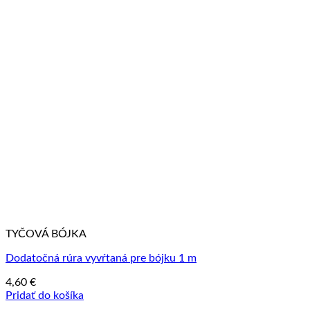
TYČOVÁ BÓJKA
Dodatočná rúra vyvŕtaná pre bójku 1 m
4,60
€
Pridať do košíka