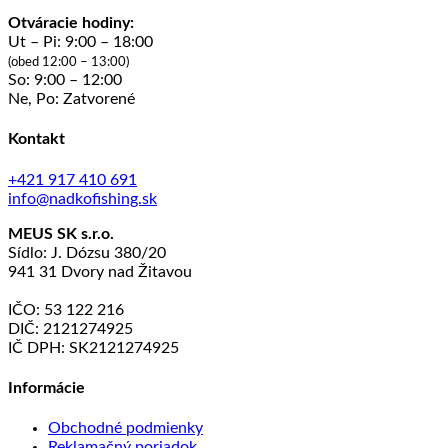
stránke
Otváracie hodiny:
produktu.
Ut – Pi: 9:00 – 18:00
(obed 12:00 – 13:00)
So: 9:00 – 12:00
Ne, Po: Zatvorené
Kontakt
+421 917 410 691
info@nadkofishing.sk
MEUS SK s.r.o.
Sídlo: J. Dózsu 380/20
941 31 Dvory nad Žitavou
IČO: 53 122 216
DIČ: 2121274925
IČ DPH: SK2121274925
Informácie
Obchodné podmienky
Reklamačný poriadok