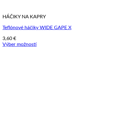
HÁČIKY NA KAPRY
Teflónové háčiky WIDE GAPE X
3,60
€
Výber možností
Tento
produkt
má
viacero
variantov.
Možnosti
si
môžete
vybrať
na
stránke
produktu.