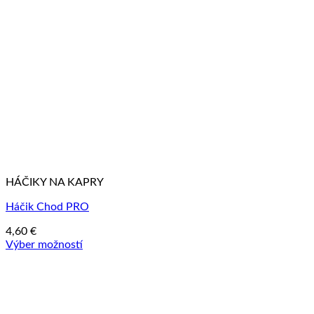
HÁČIKY NA KAPRY
Háčik Chod PRO
4,60
€
Výber možností
Tento
produkt
má
viacero
variantov.