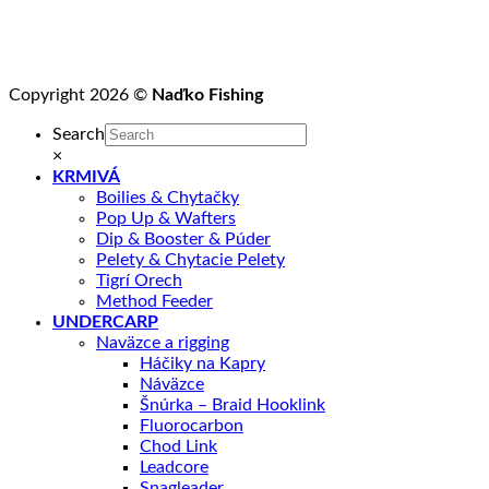
Copyright 2026 ©
Naďko Fishing
Search
×
KRMIVÁ
Boilies & Chytačky
Pop Up & Wafters
Dip & Booster & Púder
Pelety & Chytacie Pelety
Tigrí Orech
Method Feeder
UNDERCARP
Naväzce a rigging
Háčiky na Kapry
Náväzce
Šnúrka – Braid Hooklink
Fluorocarbon
Chod Link
Leadcore
Snagleader