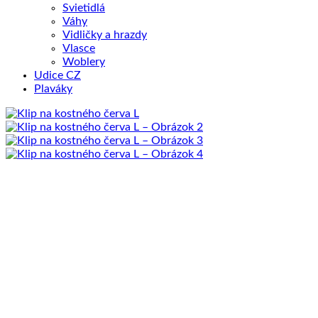
Svietidlá
Váhy
Vidličky a hrazdy
Vlasce
Woblery
Udice CZ
Plaváky