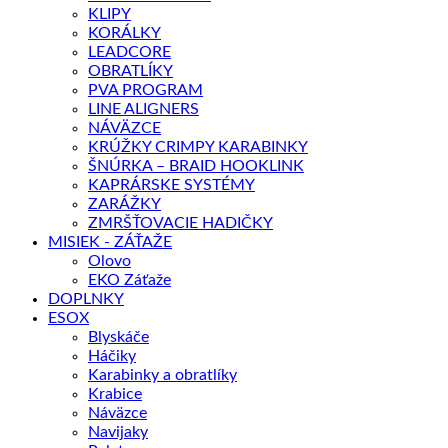
KLIPY
KORÁLKY
LEADCORE
OBRATLÍKY
PVA PROGRAM
LINE ALIGNERS
NÁVÄZCE
KRÚŽKY CRIMPY KARABINKY
ŠNÚRKA – BRAID HOOKLINK
KAPRÁRSKE SYSTÉMY
ZARÁŽKY
ZMRŠŤOVACIE HADIČKY
MISIEK - ZÁŤAŽE
Olovo
EKO Záťaže
DOPLNKY
ESOX
Blyskáče
Háčiky
Karabinky a obratlíky
Krabice
Náväzce
Navijaky