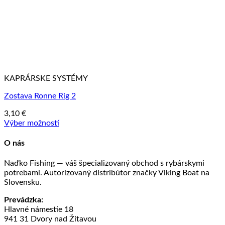
KAPRÁRSKE SYSTÉMY
Zostava Ronne Rig 2
3,10
€
Výber možností
Tento
produkt
O nás
má
viacero
Naďko Fishing — váš špecializovaný obchod s rybárskymi
variantov.
potrebami. Autorizovaný distribútor značky Viking Boat na
Možnosti
Slovensku.
si
môžete
Prevádzka:
vybrať
Hlavné námestie 18
na
941 31 Dvory nad Žitavou