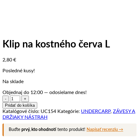
Klip na kostného červa L
2,80
€
Posledné kusy!
Na sklade
Objednaj do 12:00 — odosielame dnes!
množstvo
Klip
Pridať do košíka
na
Katalógové číslo:
UC154
Kategórie:
UNDERCARP
,
ZÁVESY A
kostného
DRŽIAKY NÁSTRAH
červa
L
Buďte
prvý, kto ohodnotí
tento produkt!
Napísať recenziu →