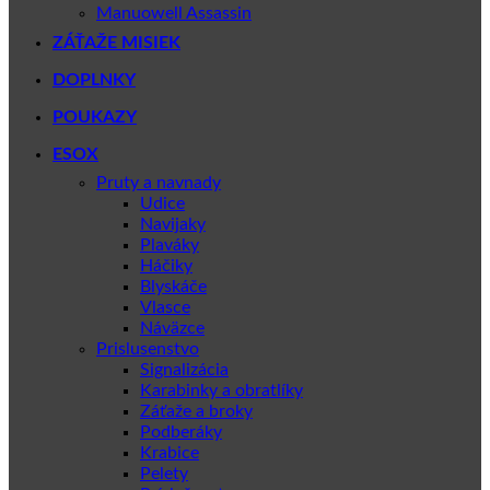
Manuowell Assassin
ZÁŤAŽE MISIEK
DOPLNKY
POUKAZY
ESOX
Pruty a navnady
Udice
Navijaky
Plaváky
Háčiky
Blyskáče
Vlasce
Náväzce
Prislusenstvo
Signalizácia
Karabinky a obratlíky
Záťaže a broky
Podberáky
Krabice
Pelety