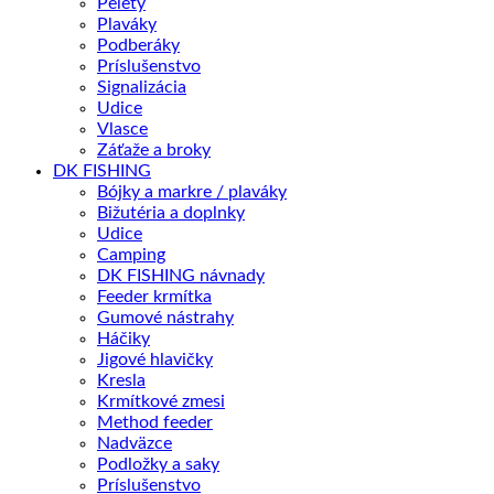
Pelety
Plaváky
Podberáky
Príslušenstvo
Signalizácia
Udice
Vlasce
Záťaže a broky
DK FISHING
Bójky a markre / plaváky
Bižutéria a doplnky
Udice
Camping
DK FISHING návnady
Feeder krmítka
Gumové nástrahy
Háčiky
Jigové hlavičky
Kresla
Krmítkové zmesi
Method feeder
Nadväzce
Podložky a saky
Príslušenstvo