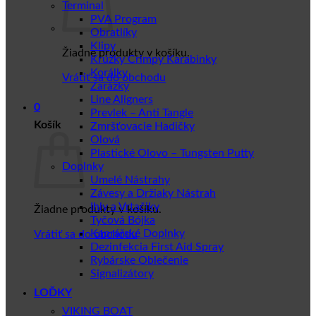
Terminal
PVA Program
Obratlíky
Klipy
Žiadne produkty v košíku.
Krúžky Crimpy Karabinky
Korálky
Vrátiť sa do obchodu
Zarážky
Line Aligners
0
Prevlek – Anti Tangle
Košík
Zmršťovacie Hadičky
Olová
Plastické Olovo – Tungsten Putty
Doplnky
Umelé Nástrahy
Závesy a Držiaky Nástrah
Ihly a Vrtačiky
Žiadne produkty v košíku.
Tyčová Bójka
Kaprářské Doplnky
Vrátiť sa do obchodu
Dezinfekcia First Aid Spray
Rybárske Oblečenie
Signalizátory
LOĎKY
VIKING BOAT