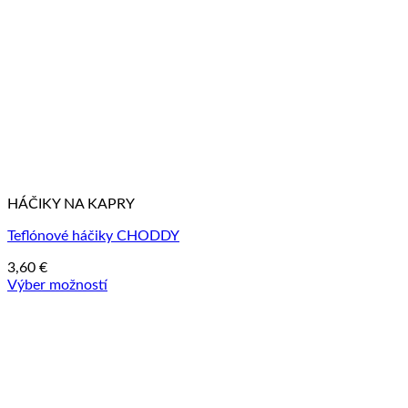
HÁČIKY NA KAPRY
Teflónové háčiky CHODDY
3,60
€
Výber možností
Tento
produkt
má
viacero
variantov.
Možnosti
si