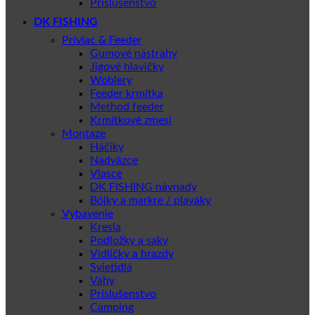
Príslušenstvo
DK FISHING
Privlac & Feeder
Gumové nástrahy
Jigové hlavičky
Woblery
Feeder krmítka
Method feeder
Krmítkové zmesi
Montaze
Háčiky
Nadväzce
Vlasce
DK FISHING návnady
Bójky a markre / plaváky
Vybavenie
Kresla
Podložky a saky
Vidličky a hrazdy
Svietidlá
Váhy
Príslušenstvo
Camping