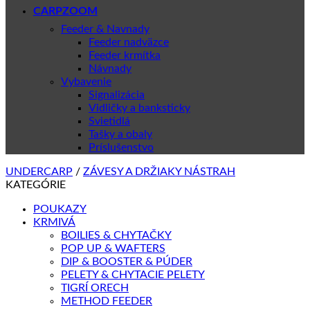
CARPZOOM
Feeder & Navnady
Feeder nadväzce
Feeder krmítka
Návnady
Vybavenie
Signalizácia
Vidličky a banksticky
Svietidlá
Tašky a obaly
Príslušenstvo
UNDERCARP
/
ZÁVESY A DRŽIAKY NÁSTRAH
KATEGÓRIE
POUKAZY
KRMIVÁ
BOILIES & CHYTAČKY
POP UP & WAFTERS
DIP & BOOSTER & PÚDER
PELETY & CHYTACIE PELETY
TIGRÍ ORECH
METHOD FEEDER