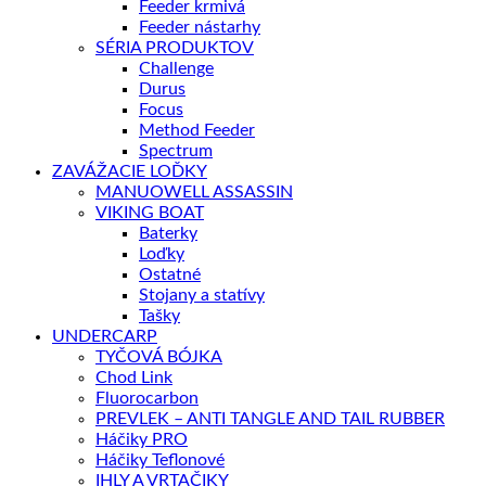
Feeder krmivá
Feeder nástarhy
SÉRIA PRODUKTOV
Challenge
Durus
Focus
Method Feeder
Spectrum
ZAVÁŽACIE LOĎKY
MANUOWELL ASSASSIN
VIKING BOAT
Baterky
Loďky
Ostatné
Stojany a statívy
Tašky
UNDERCARP
TYČOVÁ BÓJKA
Chod Link
Fluorocarbon
PREVLEK – ANTI TANGLE AND TAIL RUBBER
Háčiky PRO
Háčiky Teflonové
IHLY A VRTAČIKY