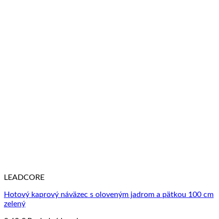
LEADCORE
Hotový kaprový náväzec s oloveným jadrom a pätkou 100 cm
zelený