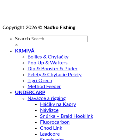
Copyright 2026 ©
Naďko Fishing
Search
×
KRMIVÁ
Boilies & Chytačky
Pop Up & Wafters
Dip & Booster & Púder
Pelety & Chytacie Pelety
Tigrí Orech
Method Feeder
UNDERCARP
Naväzce a rigging
Háčiky na Kapry
Náväzce
Šnúrka – Braid Hooklink
Fluorocarbon
Chod Link
Leadcore