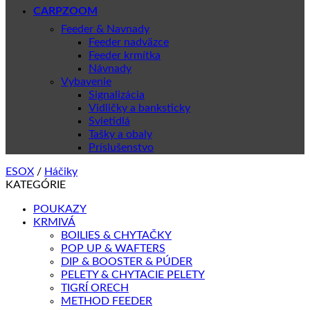
CARPZOOM
Feeder & Navnady
Feeder nadväzce
Feeder krmítka
Návnady
Vybavenie
Signalizácia
Vidličky a banksticky
Svietidlá
Tašky a obaly
Príslušenstvo
ESOX
/
Háčiky
KATEGÓRIE
POUKAZY
KRMIVÁ
BOILIES & CHYTAČKY
POP UP & WAFTERS
DIP & BOOSTER & PÚDER
PELETY & CHYTACIE PELETY
TIGRÍ ORECH
METHOD FEEDER