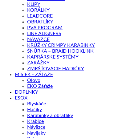
KLIPY
KORÁLKY
LEADCORE
OBRATLÍKY
PVA PROGRAM
LINE ALIGNERS
NÁVÄZCE
KRÚŽKY CRIMPY KARABINKY
ŠNÚRKA – BRAID HOOKLINK
KAPRÁRSKE SYSTÉMY
ZARÁŽKY
ZMRŠŤOVACIE HADIČKY
MISIEK - ZÁŤAŽE
Olovo
EKO Záťaže
DOPLNKY
ESOX
Blyskáče
Háčiky
Karabinky a obratlíky
Krabice
Náväzce
Navijaky