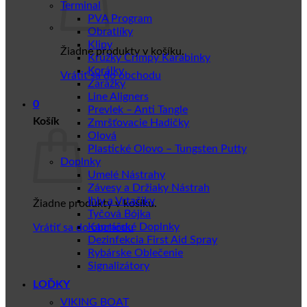
Terminal
PVA Program
Obratlíky
Klipy
Žiadne produkty v košíku.
Krúžky Crimpy Karabinky
Korálky
Vrátiť sa do obchodu
Zarážky
Line Aligners
0
Prevlek – Anti Tangle
Košík
Zmršťovacie Hadičky
Olová
Plastické Olovo – Tungsten Putty
Doplnky
Umelé Nástrahy
Závesy a Držiaky Nástrah
Ihly a Vrtačiky
Žiadne produkty v košíku.
Tyčová Bójka
Kaprářské Doplnky
Vrátiť sa do obchodu
Dezinfekcia First Aid Spray
Rybárske Oblečenie
Signalizátory
LOĎKY
VIKING BOAT