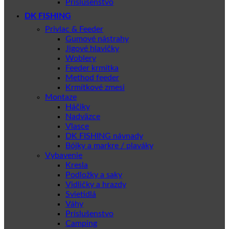
Príslušenstvo
DK FISHING
Privlac & Feeder
Gumové nástrahy
Jigové hlavičky
Woblery
Feeder krmítka
Method feeder
Krmítkové zmesi
Montaze
Háčiky
Nadväzce
Vlasce
DK FISHING návnady
Bójky a markre / plaváky
Vybavenie
Kresla
Podložky a saky
Vidličky a hrazdy
Svietidlá
Váhy
Príslušenstvo
Camping