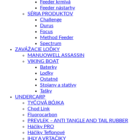
Feeder krmivá
Feeder nástarhy
SÉRIA PRODUKTOV
Challenge
Durus
Focus
Method Feeder
Spectrum
ZAVÁŽACIE LOĎKY
MANUOWELL ASSASSIN
VIKING BOAT
Baterky
Loďky
Ostatné
Stojany a statívy
Tašky
UNDERCARP
TYČOVÁ BÓJKA
Chod Link
Fluorocarbon
PREVLEK – ANTI TANGLE AND TAIL RUBBER
Háčiky PRO
Háčiky Teflonové
IHLY A VRTAČIKY