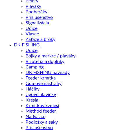
Pelety
Plaváky
Podberáky
Príslušenstvo
Signalizácia
Udice
Vlasce
Záťaže a broky
DK FISHING
Udice
Bójky a markre / plaváky
Bižutéria a doplnky
Camping
DK FISHING návnady
Feeder krmítka
Gumové nástrahy
Háčiky
Jigové hlavičky
Kresla
Krmítkové zmesi
Method feeder
Nadväzce
Podložky a saky
Príslušenstvo