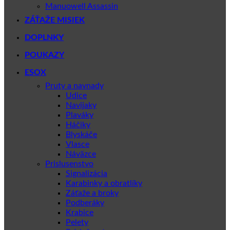
Manuowell Assassin
ZÁŤAŽE MISIEK
DOPLNKY
POUKAZY
ESOX
Pruty a navnady
Udice
Navijaky
Plaváky
Háčiky
Blyskáče
Vlasce
Náväzce
Prislusenstvo
Signalizácia
Karabinky a obratlíky
Záťaže a broky
Podberáky
Krabice
Pelety