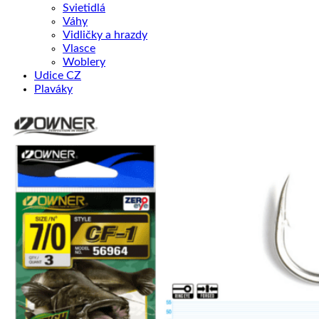
Svietidlá
Váhy
Vidličky a hrazdy
Vlasce
Woblery
Udice CZ
Plaváky