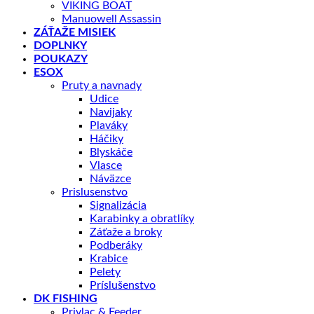
VIKING BOAT
Manuowell Assassin
ZÁŤAŽE MISIEK
DOPLNKY
POUKAZY
ESOX
Pruty a navnady
Udice
Navijaky
Plaváky
Háčiky
Blyskáče
Vlasce
Náväzce
Prislusenstvo
Signalizácia
Karabinky a obratlíky
Záťaže a broky
Podberáky
Krabice
Pelety
Príslušenstvo
DK FISHING
Privlac & Feeder