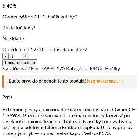
5,40
€
Owner 56964 CF-1, háčik veľ. 5/0
Posledné kusy!
Na sklade
Objednaj do 12:00 — odosielame dnes!
množstvo
Owner
Pridať do košíka
56964
Katalógové číslo:
56964-5/0
Kategórie:
ESOX
,
Háčiky
CF-
1,
Buďte
prvý, kto ohodnotí
tento produkt!
Napísať recenziu →
háčik
veľ.
5/0
Popis
Extrémne pevný a mimoriadne ostrý kovaný háčik Owner CF-
1 56964. Precízne tvarovanie pre maximálnu zaťaživosť pri
zaseknutí s minimalizáciou strát rýb. Klasický tunový tvar s
extrémne odolným telom a krátkou stopkou. Určený pre lov
trofejných rýb — sumec, veľký kapor. Veľkosť 5/0.