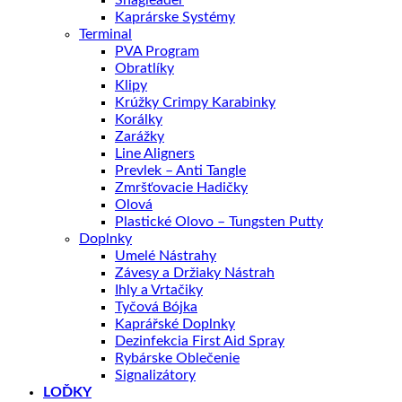
Snagleader
Kaprárske Systémy
Terminal
PVA Program
Obratlíky
Klipy
Krúžky Crimpy Karabinky
Korálky
Zarážky
Line Aligners
Prevlek – Anti Tangle
Zmršťovacie Hadičky
Olová
Plastické Olovo – Tungsten Putty
Doplnky
Umelé Nástrahy
Závesy a Držiaky Nástrah
Ihly a Vrtačiky
Tyčová Bójka
Kaprářské Doplnky
Dezinfekcia First Aid Spray
Rybárske Oblečenie
Signalizátory
LOĎKY