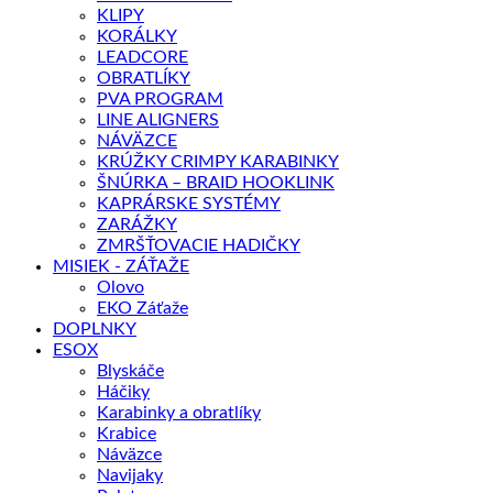
KLIPY
KORÁLKY
LEADCORE
OBRATLÍKY
PVA PROGRAM
LINE ALIGNERS
NÁVÄZCE
KRÚŽKY CRIMPY KARABINKY
ŠNÚRKA – BRAID HOOKLINK
KAPRÁRSKE SYSTÉMY
ZARÁŽKY
ZMRŠŤOVACIE HADIČKY
MISIEK - ZÁŤAŽE
Olovo
EKO Záťaže
DOPLNKY
ESOX
Blyskáče
Háčiky
Karabinky a obratlíky
Krabice
Náväzce
Navijaky