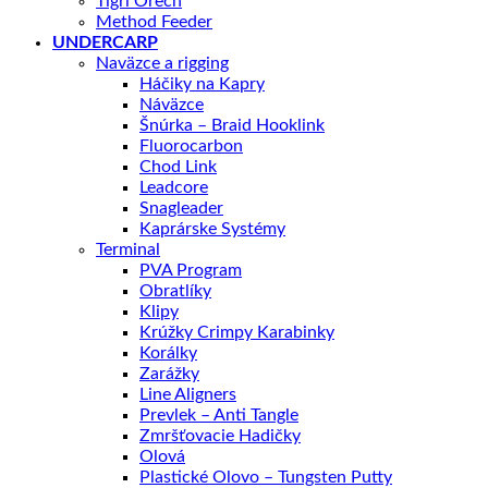
Tigrí Orech
Method Feeder
UNDERCARP
Naväzce a rigging
Háčiky na Kapry
Náväzce
Šnúrka – Braid Hooklink
Fluorocarbon
Chod Link
Leadcore
Snagleader
Kaprárske Systémy
Terminal
PVA Program
Obratlíky
Klipy
Krúžky Crimpy Karabinky
Korálky
Zarážky
Line Aligners
Prevlek – Anti Tangle
Zmršťovacie Hadičky
Olová
Plastické Olovo – Tungsten Putty