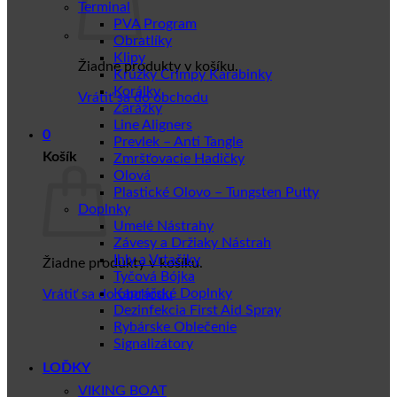
Terminal
PVA Program
Obratlíky
Klipy
Žiadne produkty v košíku.
Krúžky Crimpy Karabinky
Korálky
Vrátiť sa do obchodu
Zarážky
Line Aligners
0
Prevlek – Anti Tangle
Košík
Zmršťovacie Hadičky
Olová
Plastické Olovo – Tungsten Putty
Doplnky
Umelé Nástrahy
Závesy a Držiaky Nástrah
Ihly a Vrtačiky
Žiadne produkty v košíku.
Tyčová Bójka
Kaprářské Doplnky
Vrátiť sa do obchodu
Dezinfekcia First Aid Spray
Rybárske Oblečenie
Signalizátory
LOĎKY
VIKING BOAT