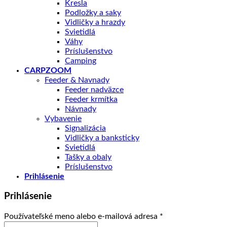
Kresla
Podložky a saky
Vidličky a hrazdy
Svietidlá
Váhy
Príslušenstvo
Camping
CARPZOOM
Feeder & Navnady
Feeder nadväzce
Feeder krmítka
Návnady
Vybavenie
Signalizácia
Vidličky a banksticky
Svietidlá
Tašky a obaly
Príslušenstvo
Prihlásenie
Prihlásenie
Povinné
Používateľské meno alebo e-mailová adresa
*