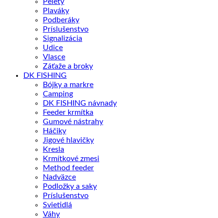
Pelety
Plaváky
Podberáky
Príslušenstvo
Signalizácia
Udice
Vlasce
Záťaže a broky
DK FISHING
Bójky a markre
Camping
DK FISHING návnady
Feeder krmítka
Gumové nástrahy
Háčiky
Jigové hlavičky
Kresla
Krmítkové zmesi
Method feeder
Nadväzce
Podložky a saky
Príslušenstvo
Svietidlá
Váhy