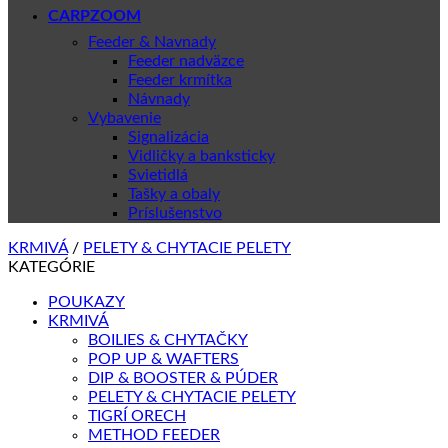
CARPZOOM
Feeder & Navnady
Feeder nadväzce
Feeder krmítka
Návnady
Vybavenie
Signalizácia
Vidličky a banksticky
Svietidlá
Tašky a obaly
Príslušenstvo
KRMIVÁ
/
PELETY & CHYTACIE PELETY
KATEGÓRIE
POUKAZY
KRMIVÁ
BOILIES & CHYTAČKY
POP UP & WAFTERS
DIP & BOOSTER & PÚDER
PELETY & CHYTACIE PELETY
TIGRÍ ORECH
METHOD FEEDER