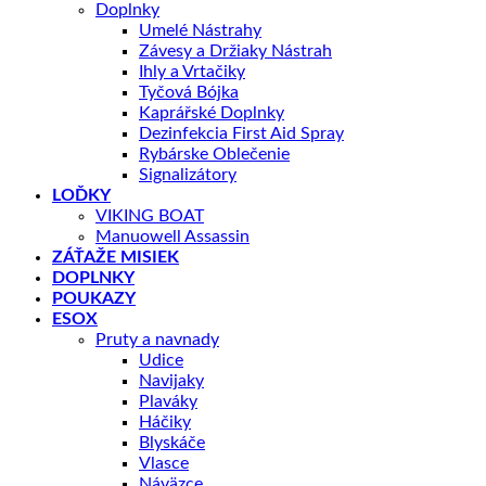
Doplnky
Umelé Nástrahy
Závesy a Držiaky Nástrah
Ihly a Vrtačiky
Tyčová Bójka
Kaprářské Doplnky
Dezinfekcia First Aid Spray
Rybárske Oblečenie
Signalizátory
LOĎKY
VIKING BOAT
Manuowell Assassin
ZÁŤAŽE MISIEK
DOPLNKY
POUKAZY
ESOX
Pruty a navnady
Udice
Navijaky
Plaváky
Háčiky
Blyskáče
Vlasce
Náväzce