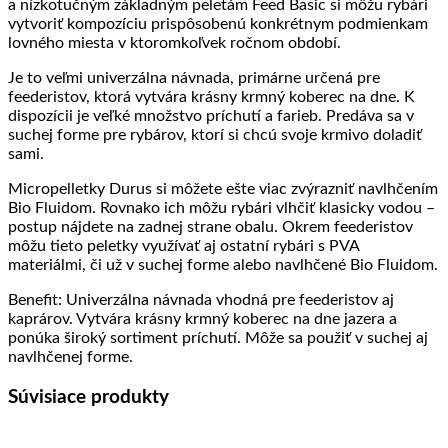
a nízkotučným základným peletám Feed Basic si môžu rybári
vytvoriť kompozíciu prispôsobenú konkrétnym podmienkam
lovného miesta v ktoromkoľvek ročnom období.
Je to veľmi univerzálna návnada, primárne určená pre
feederistov, ktorá vytvára krásny krmný koberec na dne. K
dispozícii je veľké množstvo príchutí a farieb. Predáva sa v
suchej forme pre rybárov, ktorí si chcú svoje krmivo doladiť
sami.
Micropelletky Durus si môžete ešte viac zvýrazniť navlhčením
Bio Fluidom. Rovnako ich môžu rybári vlhčiť klasicky vodou –
postup nájdete na zadnej strane obalu. Okrem feederistov
môžu tieto peletky využívať aj ostatní rybári s PVA
materiálmi, či už v suchej forme alebo navlhčené Bio Fluidom.
Benefit: Univerzálna návnada vhodná pre feederistov aj
kaprárov. Vytvára krásny krmný koberec na dne jazera a
ponúka široký sortiment príchutí. Môže sa použiť v suchej aj
navlhčenej forme.
Súvisiace produkty