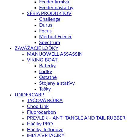
Feeder krmivá
Feeder nástarhy
SÉRIA PRODUKTOV
Challenge
Durus
Focus
Method Feeder
Spectrum
ZAVÁŽACIE LOĎKY
MANUOWELL ASSASSIN
VIKING BOAT
Baterky
Loďky
Ostatné
Stojany a statívy
Tašky
UNDERCARP
TYČOVÁ BÓJKA
Chod Link
Fluorocarbon
PREVLEK – ANTI TANGLE AND TAIL RUBBER
Háčiky PRO
Háčiky Teflonové
IHLY A VRTAČIKY