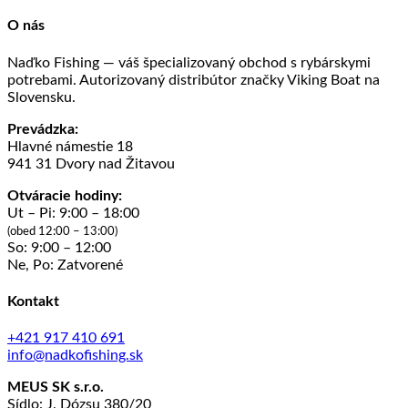
O nás
Naďko Fishing — váš špecializovaný obchod s rybárskymi
potrebami. Autorizovaný distribútor značky Viking Boat na
Slovensku.
Prevádzka:
Hlavné námestie 18
941 31 Dvory nad Žitavou
Otváracie hodiny:
Ut – Pi: 9:00 – 18:00
(obed 12:00 – 13:00)
So: 9:00 – 12:00
Ne, Po: Zatvorené
Kontakt
+421 917 410 691
info@nadkofishing.sk
MEUS SK s.r.o.
Sídlo: J. Dózsu 380/20