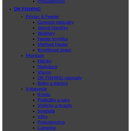
Príslušenstvo
DK FISHING
Privlac & Feeder
Gumové nástrahy
Jigové hlavičky
Woblery
Feeder krmítka
Method feeder
Krmítkové zmesi
Montaze
Háčiky
Nadväzce
Vlasce
DK FISHING návnady
Bójky a markre
Vybavenie
Kresla
Podložky a saky
Vidličky a hrazdy
Svietidlá
Váhy
Príslušenstvo
Camping