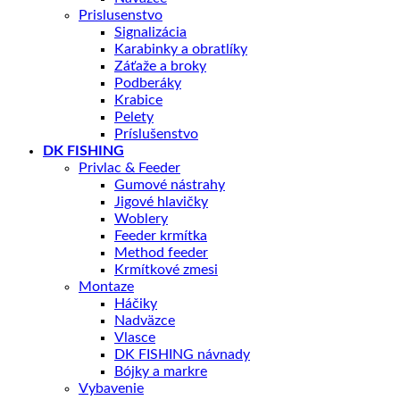
Prislusenstvo
Signalizácia
Karabinky a obratlíky
Záťaže a broky
Podberáky
Krabice
Pelety
Príslušenstvo
DK FISHING
Privlac & Feeder
Gumové nástrahy
Jigové hlavičky
Woblery
Feeder krmítka
Method feeder
Krmítkové zmesi
Montaze
Háčiky
Nadväzce
Vlasce
DK FISHING návnady
Bójky a markre
Vybavenie