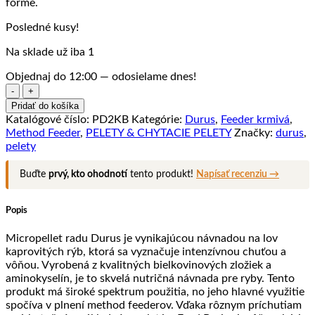
forme.
Posledné kusy!
Na sklade už iba 1
Objednaj do 12:00 — odosielame dnes!
množstvo
PELETY
Pridať do košíka
DURUS
Katalógové číslo:
PD2KB
Kategórie:
Durus
,
Feeder krmivá
,
2mm
Method Feeder
,
PELETY & CHYTACIE PELETY
Značky:
durus
,
Micropellet
pelety
–
Krab
Buďte
prvý, kto ohodnotí
tento produkt!
Napísať recenziu →
Popis
Micropellet radu Durus je vynikajúcou návnadou na lov
kaprovitých rýb, ktorá sa vyznačuje intenzívnou chuťou a
vôňou. Vyrobená z kvalitných bielkovinových zložiek a
aminokyselín, je to skvelá nutričná návnada pre ryby. Tento
produkt má široké spektrum použitia, no jeho hlavné využitie
spočíva v plnení method feederov. Vďaka rôznym príchutiam