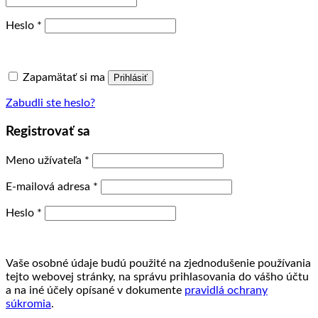
Povinné
Heslo
*
Zapamätať si ma
Prihlásiť
Zabudli ste heslo?
Registrovať sa
Povinné
Meno užívateľa
*
Povinné
E-mailová adresa
*
Povinné
Heslo
*
Vaše osobné údaje budú použité na zjednodušenie používania
tejto webovej stránky, na správu prihlasovania do vášho účtu
a na iné účely opísané v dokumente
pravidlá ochrany
súkromia
.