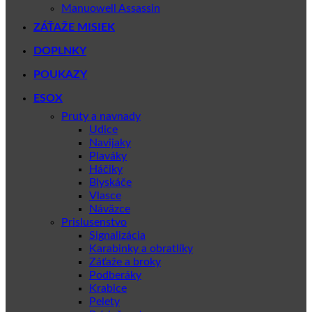
Manuowell Assassin
ZÁŤAŽE MISIEK
DOPLNKY
POUKAZY
ESOX
Pruty a navnady
Udice
Navijaky
Plaváky
Háčiky
Blyskáče
Vlasce
Náväzce
Prislusenstvo
Signalizácia
Karabinky a obratlíky
Záťaže a broky
Podberáky
Krabice
Pelety