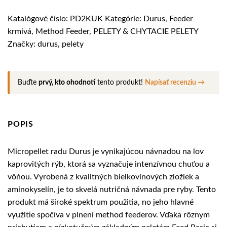
Katalógové číslo:
PD2KUK
Kategórie:
Durus
,
Feeder
krmivá
,
Method Feeder
,
PELETY & CHYTACIE PELETY
Značky:
durus
,
pelety
Buďte
prvý, kto ohodnotí
tento produkt!
Napísať recenziu →
POPIS
Micropellet radu Durus je vynikajúcou návnadou na lov
kaprovitých rýb, ktorá sa vyznačuje intenzívnou chuťou a
vôňou. Vyrobená z kvalitných bielkovinových zložiek a
aminokyselín, je to skvelá nutričná návnada pre ryby. Tento
produkt má široké spektrum použitia, no jeho hlavné
využitie spočíva v plnení method feederov. Vďaka rôznym