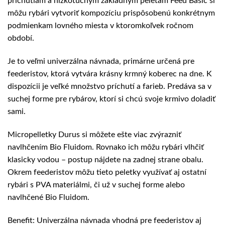
príchutiam a nízkotučným základným peletám Feed Basic si
môžu rybári vytvoriť kompozíciu prispôsobenú konkrétnym
podmienkam lovného miesta v ktoromkoľvek ročnom
období.
Je to veľmi univerzálna návnada, primárne určená pre
feederistov, ktorá vytvára krásny krmný koberec na dne. K
dispozícii je veľké množstvo príchutí a farieb. Predáva sa v
suchej forme pre rybárov, ktorí si chcú svoje krmivo doladiť
sami.
Micropelletky Durus si môžete ešte viac zvýrazniť
navlhčením Bio Fluidom. Rovnako ich môžu rybári vlhčiť
klasicky vodou – postup nájdete na zadnej strane obalu.
Okrem feederistov môžu tieto peletky využívať aj ostatní
rybári s PVA materiálmi, či už v suchej forme alebo
navlhčené Bio Fluidom.
Benefit: Univerzálna návnada vhodná pre feederistov aj