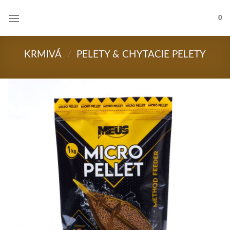
Skip
to
0
content
KRMIVÁ
/
PELETY & CHYTACIE PELETY