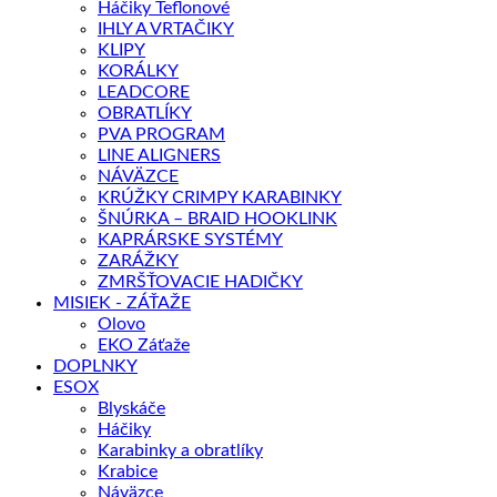
Háčiky Teflonové
IHLY A VRTAČIKY
KLIPY
KORÁLKY
LEADCORE
OBRATLÍKY
PVA PROGRAM
LINE ALIGNERS
NÁVÄZCE
KRÚŽKY CRIMPY KARABINKY
ŠNÚRKA – BRAID HOOKLINK
KAPRÁRSKE SYSTÉMY
ZARÁŽKY
ZMRŠŤOVACIE HADIČKY
MISIEK - ZÁŤAŽE
Olovo
EKO Záťaže
DOPLNKY
ESOX
Blyskáče
Háčiky
Karabinky a obratlíky
Krabice
Náväzce