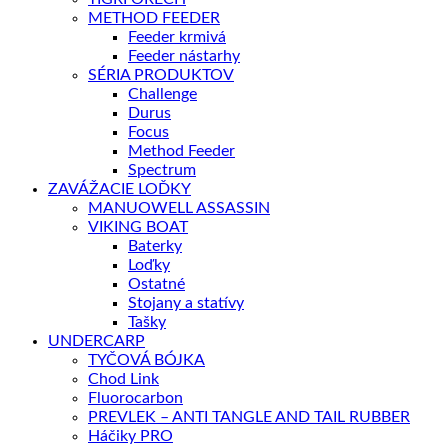
METHOD FEEDER
Feeder krmivá
Feeder nástarhy
SÉRIA PRODUKTOV
Challenge
Durus
Focus
Method Feeder
Spectrum
ZAVÁŽACIE LOĎKY
MANUOWELL ASSASSIN
VIKING BOAT
Baterky
Loďky
Ostatné
Stojany a statívy
Tašky
UNDERCARP
TYČOVÁ BÓJKA
Chod Link
Fluorocarbon
PREVLEK – ANTI TANGLE AND TAIL RUBBER
Háčiky PRO