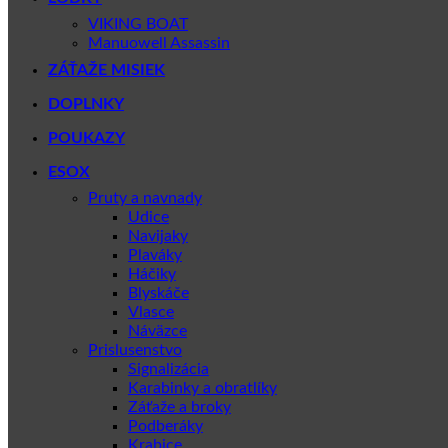
VIKING BOAT
Manuowell Assassin
ZÁŤAŽE MISIEK
DOPLNKY
POUKAZY
ESOX
Pruty a navnady
Udice
Navijaky
Plaváky
Háčiky
Blyskáče
Vlasce
Náväzce
Prislusenstvo
Signalizácia
Karabinky a obratlíky
Záťaže a broky
Podberáky
Krabice