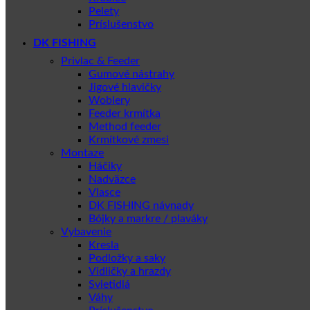
Pelety
Príslušenstvo
DK FISHING
Privlac & Feeder
Gumové nástrahy
Jigové hlavičky
Woblery
Feeder krmítka
Method feeder
Krmítkové zmesi
Montaze
Háčiky
Nadväzce
Vlasce
DK FISHING návnady
Bójky a markre / plaváky
Vybavenie
Kresla
Podložky a saky
Vidličky a hrazdy
Svietidlá
Váhy