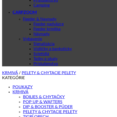
Príslušenstvo
Camping
CARPZOOM
Feeder & Navnady
Feeder nadväzce
Feeder krmítka
Návnady
Vybavenie
Signalizácia
Vidličky a banksticky
Svietidlá
Tašky a obaly
Príslušenstvo
KRMIVÁ
/
PELETY & CHYTACIE PELETY
KATEGÓRIE
POUKAZY
KRMIVÁ
BOILIES & CHYTAČKY
POP UP & WAFTERS
DIP & BOOSTER & PÚDER
PELETY & CHYTACIE PELETY
TIGRÍ ORECH