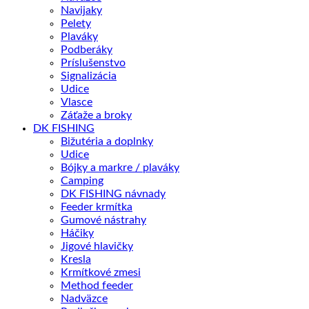
Navijaky
Pelety
Plaváky
Podberáky
Príslušenstvo
Signalizácia
Udice
Vlasce
Záťaže a broky
DK FISHING
Bižutéria a doplnky
Udice
Bójky a markre / plaváky
Camping
DK FISHING návnady
Feeder krmítka
Gumové nástrahy
Háčiky
Jigové hlavičky
Kresla
Krmítkové zmesi
Method feeder
Nadväzce