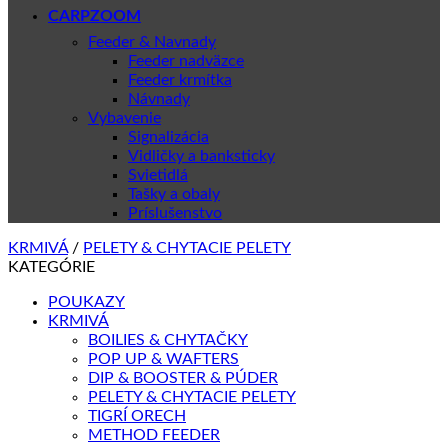
CARPZOOM
Feeder & Navnady
Feeder nadväzce
Feeder krmítka
Návnady
Vybavenie
Signalizácia
Vidličky a banksticky
Svietidlá
Tašky a obaly
Príslušenstvo
KRMIVÁ
/
PELETY & CHYTACIE PELETY
KATEGÓRIE
POUKAZY
KRMIVÁ
BOILIES & CHYTAČKY
POP UP & WAFTERS
DIP & BOOSTER & PÚDER
PELETY & CHYTACIE PELETY
TIGRÍ ORECH
METHOD FEEDER