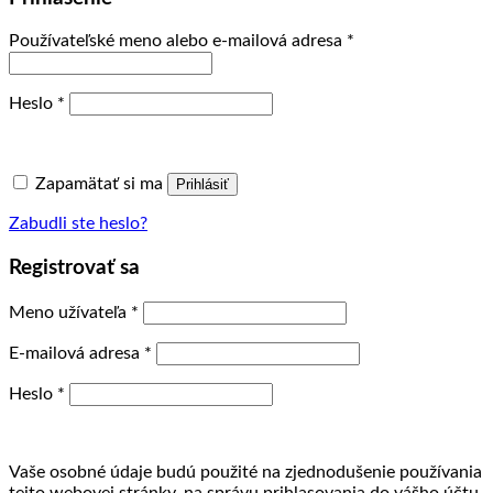
Povinné
Používateľské meno alebo e-mailová adresa
*
Povinné
Heslo
*
Zapamätať si ma
Prihlásiť
Zabudli ste heslo?
Registrovať sa
Povinné
Meno užívateľa
*
Povinné
E-mailová adresa
*
Povinné
Heslo
*
Vaše osobné údaje budú použité na zjednodušenie používania
tejto webovej stránky, na správu prihlasovania do vášho účtu