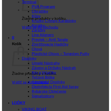
Terminal
PVA Program
Obratlíky
Klipy
Žiadne produkty v košíku.
Krúžky Crimpy Karabinky
Korálky
Vrátiť sa do obchodu
Zarážky
Line Aligners
0
Prevlek – Anti Tangle
Košík
Zmršťovacie Hadičky
Olová
Plastické Olovo – Tungsten Putty
Doplnky
Umelé Nástrahy
Závesy a Držiaky Nástrah
Ihly a Vrtačiky
Žiadne produkty v košíku.
Tyčová Bójka
Kaprářské Doplnky
Vrátiť sa do obchodu
Dezinfekcia First Aid Spray
Rybárske Oblečenie
Signalizátory
LOĎKY
VIKING BOAT