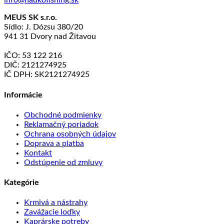
info@nadkofishing.sk
MEUS SK s.r.o.
Sídlo: J. Dózsu 380/20
941 31 Dvory nad Žitavou
IČO: 53 122 216
DIČ: 2121274925
IČ DPH: SK2121274925
Informácie
Obchodné podmienky
Reklamačný poriadok
Ochrana osobných údajov
Doprava a platba
Kontakt
Odstúpenie od zmluvy
Kategórie
Krmivá a nástrahy
Zavážacie loďky
Kaprárske potreby