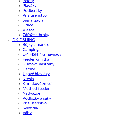
Pelety
Plaváky
Podberáky
Príslušenstvo
Signalizácia
Udice
Vlasce
Záťaže a broky
DK FISHING
Bójky a markre
Camping
DK FISHING návnady
Feeder krmítka
Gumové nástrahy
Háčiky
Jigové hlavičky
Kresla
Krmítkové zmesi
Method feeder
Nadväzce
Podložky a saky
Príslušenstvo
Svietidlá
Váhy