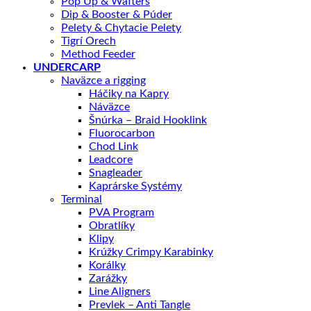
Pop Up & Wafters
Dip & Booster & Púder
Pelety & Chytacie Pelety
Tigrí Orech
Method Feeder
UNDERCARP
Naväzce a rigging
Háčiky na Kapry
Náväzce
Šnúrka – Braid Hooklink
Fluorocarbon
Chod Link
Leadcore
Snagleader
Kaprárske Systémy
Terminal
PVA Program
Obratlíky
Klipy
Krúžky Crimpy Karabinky
Korálky
Zarážky
Line Aligners
Prevlek – Anti Tangle