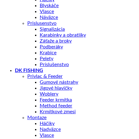
Blyskáče
Vlasce
Náväzce
Prislusenstvo
Signalizácia
Karabinky a obratlíky
Záťaže a broky
Podberáky
Krabice
Pelety
Príslušenstvo
DK FISHING
Privlac & Feeder
Gumové nástrahy
Jigové hlavičky
Woblery
Feeder krmítka
Method feeder
Krmítkové zmesi
Montaze
Háčiky
Nadväzce
Vlasce