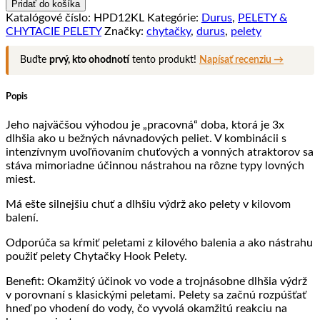
PELETY
Pridať do košíka
DURUS
Katalógové číslo:
HPD12KL
Kategórie:
Durus
,
PELETY &
CHYTAČKY
CHYTACIE PELETY
Značky:
chytačky
,
durus
,
pelety
12mm
–
Buďte
prvý, kto ohodnotí
tento produkt!
Napísať recenziu →
Kryl
Popis
Jeho najväčšou výhodou je „pracovná“ doba, ktorá je 3x
dlhšia ako u bežných návnadových peliet. V kombinácii s
intenzívnym uvoľňovaním chuťových a vonných atraktorov sa
stáva mimoriadne účinnou nástrahou na rôzne typy lovných
miest.
Má ešte silnejšiu chuť a dlhšiu výdrž ako pelety v kilovom
balení.
Odporúča sa kŕmiť peletami z kilového balenia a ako nástrahu
použiť pelety Chytačky Hook Pelety.
Benefit: Okamžitý účinok vo vode a trojnásobne dlhšia výdrž
v porovnaní s klasickými peletami. Pelety sa začnú rozpúšťať
hneď po vhodení do vody, čo vyvolá okamžitú reakciu na