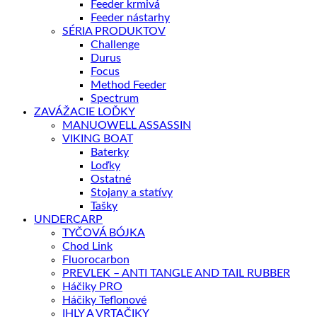
Feeder krmivá
Feeder nástarhy
SÉRIA PRODUKTOV
Challenge
Durus
Focus
Method Feeder
Spectrum
ZAVÁŽACIE LOĎKY
MANUOWELL ASSASSIN
VIKING BOAT
Baterky
Loďky
Ostatné
Stojany a statívy
Tašky
UNDERCARP
TYČOVÁ BÓJKA
Chod Link
Fluorocarbon
PREVLEK – ANTI TANGLE AND TAIL RUBBER
Háčiky PRO
Háčiky Teflonové
IHLY A VRTAČIKY