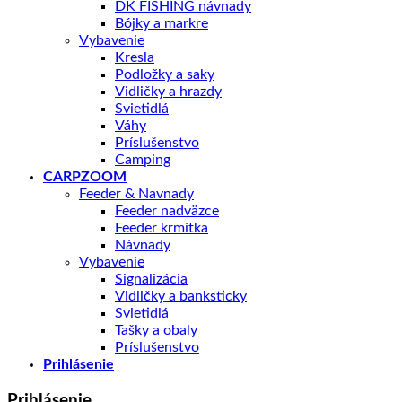
DK FISHING návnady
Bójky a markre
Vybavenie
Kresla
Podložky a saky
Vidličky a hrazdy
Svietidlá
Váhy
Príslušenstvo
Camping
CARPZOOM
Feeder & Navnady
Feeder nadväzce
Feeder krmítka
Návnady
Vybavenie
Signalizácia
Vidličky a banksticky
Svietidlá
Tašky a obaly
Príslušenstvo
Prihlásenie
Prihlásenie