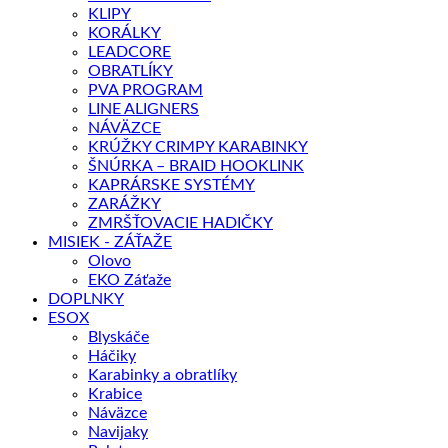
KLIPY
KORÁLKY
LEADCORE
OBRATLÍKY
PVA PROGRAM
LINE ALIGNERS
NÁVÄZCE
KRÚŽKY CRIMPY KARABINKY
ŠNÚRKA – BRAID HOOKLINK
KAPRÁRSKE SYSTÉMY
ZARÁŽKY
ZMRŠŤOVACIE HADIČKY
MISIEK - ZÁŤAŽE
Olovo
EKO Záťaže
DOPLNKY
ESOX
Blyskáče
Háčiky
Karabinky a obratlíky
Krabice
Náväzce
Navijaky