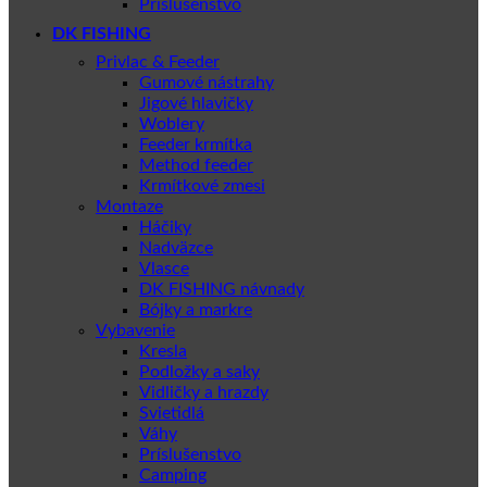
Príslušenstvo
DK FISHING
Privlac & Feeder
Gumové nástrahy
Jigové hlavičky
Woblery
Feeder krmítka
Method feeder
Krmítkové zmesi
Montaze
Háčiky
Nadväzce
Vlasce
DK FISHING návnady
Bójky a markre
Vybavenie
Kresla
Podložky a saky
Vidličky a hrazdy
Svietidlá
Váhy
Príslušenstvo
Camping