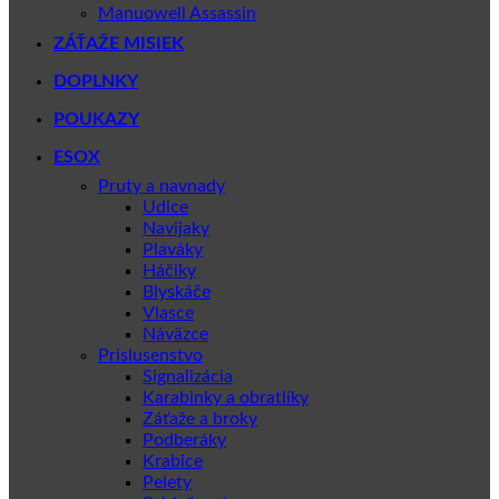
Manuowell Assassin
ZÁŤAŽE MISIEK
DOPLNKY
POUKAZY
ESOX
Pruty a navnady
Udice
Navijaky
Plaváky
Háčiky
Blyskáče
Vlasce
Náväzce
Prislusenstvo
Signalizácia
Karabinky a obratlíky
Záťaže a broky
Podberáky
Krabice
Pelety