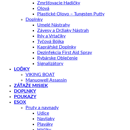
Zmršťovacie Hadičky
Olová
Plastické Olovo – Tungsten Putty
Doplnky
Umelé Nástrahy
Závesy a Držiaky Nástrah
Ihly a Vrtačiky
Tyčová Bójka
Kaprářské Doplnky
Dezinfekcia First Aid Spray
Rybárske Oblečenie
Signalizátory
LOĎKY
VIKING BOAT
Manuowell Assassin
ZÁŤAŽE MISIEK
DOPLNKY
POUKAZY
ESOX
Pruty a navnady
Udice
Navijaky
Plaváky
Háčiky