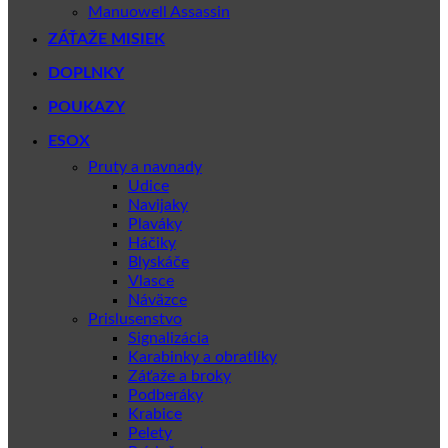
Manuowell Assassin
ZÁŤAŽE MISIEK
DOPLNKY
POUKAZY
ESOX
Pruty a navnady
Udice
Navijaky
Plaváky
Háčiky
Blyskáče
Vlasce
Náväzce
Prislusenstvo
Signalizácia
Karabinky a obratlíky
Záťaže a broky
Podberáky
Krabice
Pelety