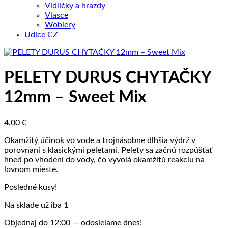
Vidličky a hrazdy
Vlasce
Woblery
Udice CZ
PELETY DURUS CHYTAČKY
12mm – Sweet Mix
4,00
€
Okamžitý účinok vo vode a trojnásobne dlhšia výdrž v
porovnaní s klasickými peletami. Pelety sa začnú rozpúšťať
hneď po vhodení do vody, čo vyvolá okamžitú reakciu na
lovnom mieste.
Posledné kusy!
Na sklade už iba 1
Objednaj do 12:00 — odosielame dnes!