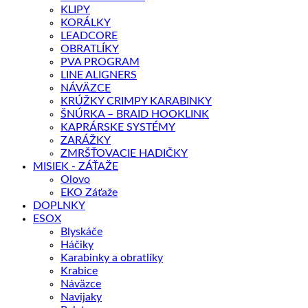
KLIPY
KORÁLKY
LEADCORE
OBRATLÍKY
PVA PROGRAM
LINE ALIGNERS
NÁVÄZCE
KRÚŽKY CRIMPY KARABINKY
ŠNÚRKA – BRAID HOOKLINK
KAPRÁRSKE SYSTÉMY
ZARÁŽKY
ZMRŠŤOVACIE HADIČKY
MISIEK - ZÁŤAŽE
Olovo
EKO Záťaže
DOPLNKY
ESOX
Blyskáče
Háčiky
Karabinky a obratlíky
Krabice
Náväzce
Navijaky