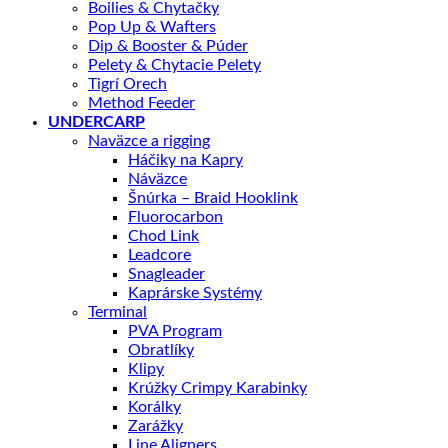
Boilies & Chytačky
Pop Up & Wafters
Dip & Booster & Púder
Pelety & Chytacie Pelety
Tigrí Orech
Method Feeder
UNDERCARP
Naväzce a rigging
Háčiky na Kapry
Náväzce
Šnúrka – Braid Hooklink
Fluorocarbon
Chod Link
Leadcore
Snagleader
Kaprárske Systémy
Terminal
PVA Program
Obratlíky
Klipy
Krúžky Crimpy Karabinky
Korálky
Zarážky
Line Aligners