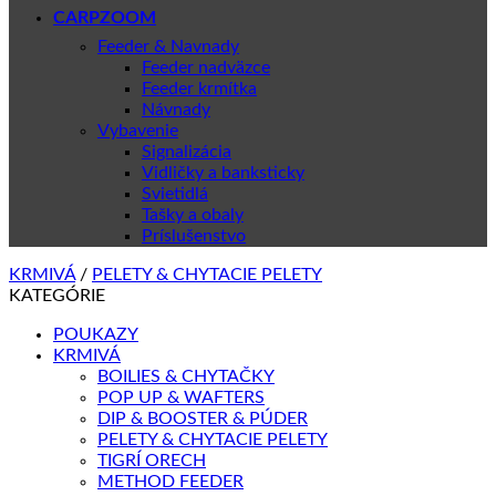
CARPZOOM
Feeder & Navnady
Feeder nadväzce
Feeder krmítka
Návnady
Vybavenie
Signalizácia
Vidličky a banksticky
Svietidlá
Tašky a obaly
Príslušenstvo
KRMIVÁ
/
PELETY & CHYTACIE PELETY
KATEGÓRIE
POUKAZY
KRMIVÁ
BOILIES & CHYTAČKY
POP UP & WAFTERS
DIP & BOOSTER & PÚDER
PELETY & CHYTACIE PELETY
TIGRÍ ORECH
METHOD FEEDER