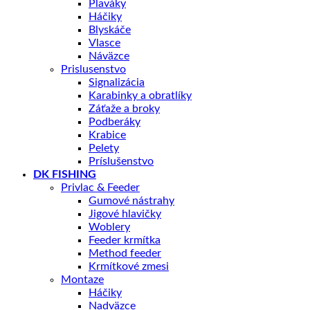
Plaváky
Háčiky
Blyskáče
Vlasce
Náväzce
Prislusenstvo
Signalizácia
Karabinky a obratlíky
Záťaže a broky
Podberáky
Krabice
Pelety
Príslušenstvo
DK FISHING
Privlac & Feeder
Gumové nástrahy
Jigové hlavičky
Woblery
Feeder krmítka
Method feeder
Krmítkové zmesi
Montaze
Háčiky
Nadväzce