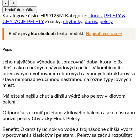
množstvo
PELETY
Pridať do košíka
DURUS
Katalógové číslo:
HPD12SM
Kategórie:
Durus
,
PELETY &
CHYTAČKY
CHYTACIE PELETY
Značky:
chytačky
,
durus
,
pelety
12mm
–
Buďte
prvý, kto ohodnotí
tento produkt!
Napísať recenziu →
Sweet
Mix
Popis
Jeho najväčšou výhodou je „pracovná“ doba, ktorá je 3x
dlhšia ako u bežných návnadových peliet. V kombinácii s
intenzívnym uvoľňovaním chuťových a vonných atraktorov sa
stáva mimoriadne účinnou nástrahou na rôzne typy lovných
miest.
Má ešte silnejšiu chuť a dlhšiu výdrž ako pelety v kilovom
balení.
Odporúča sa kŕmiť peletami z kilového balenia a ako nástrahu
použiť pelety Chytačky Hook Pelety.
Benefit: Okamžitý účinok vo vode a trojnásobne dlhšia výdrž
v porovnaní s klasickými peletami. Pelety sa začnú rozpúšťať