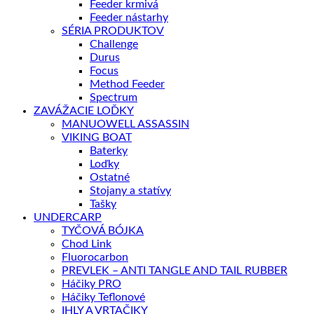
Feeder krmivá
Feeder nástarhy
SÉRIA PRODUKTOV
Challenge
Durus
Focus
Method Feeder
Spectrum
ZAVÁŽACIE LOĎKY
MANUOWELL ASSASSIN
VIKING BOAT
Baterky
Loďky
Ostatné
Stojany a statívy
Tašky
UNDERCARP
TYČOVÁ BÓJKA
Chod Link
Fluorocarbon
PREVLEK – ANTI TANGLE AND TAIL RUBBER
Háčiky PRO
Háčiky Teflonové
IHLY A VRTAČIKY