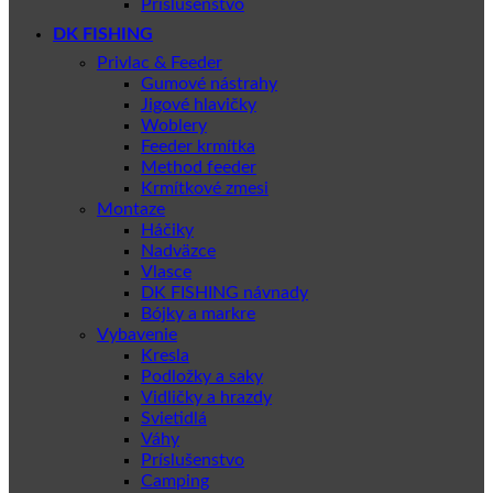
Príslušenstvo
DK FISHING
Privlac & Feeder
Gumové nástrahy
Jigové hlavičky
Woblery
Feeder krmítka
Method feeder
Krmítkové zmesi
Montaze
Háčiky
Nadväzce
Vlasce
DK FISHING návnady
Bójky a markre
Vybavenie
Kresla
Podložky a saky
Vidličky a hrazdy
Svietidlá
Váhy
Príslušenstvo
Camping