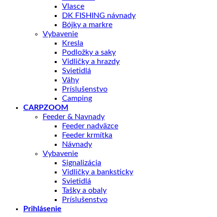
Vlasce
DK FISHING návnady
Bójky a markre
Vybavenie
Kresla
Podložky a saky
Vidličky a hrazdy
Svietidlá
Váhy
Príslušenstvo
Camping
CARPZOOM
Feeder & Navnady
Feeder nadväzce
Feeder krmítka
Návnady
Vybavenie
Signalizácia
Vidličky a banksticky
Svietidlá
Tašky a obaly
Príslušenstvo
Prihlásenie