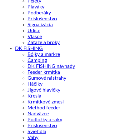
Pelety
Plaváky
Podberáky
Príslušenstvo
Signalizácia
Udice
Vlasce
Záťaže a broky
DK FISHING
Bójky a markre
Camping
DK FISHING návnady
Feeder krmítka
Gumové nástrahy
Háčiky
Jigové hlavičky
Kresla
Krmítkové zmesi
Method feeder
Nadväzce
Podložky a saky
Príslušenstvo
Svietidlá
Váhy