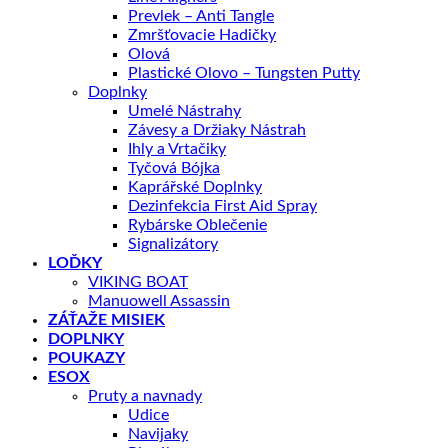
Prevlek – Anti Tangle
Zmršťovacie Hadičky
Olová
Plastické Olovo – Tungsten Putty
Doplnky
Umelé Nástrahy
Závesy a Držiaky Nástrah
Ihly a Vrtačiky
Tyčová Bójka
Kaprářské Doplnky
Dezinfekcia First Aid Spray
Rybárske Oblečenie
Signalizátory
LOĎKY
VIKING BOAT
Manuowell Assassin
ZÁŤAŽE MISIEK
DOPLNKY
POUKAZY
ESOX
Pruty a navnady
Udice
Navijaky