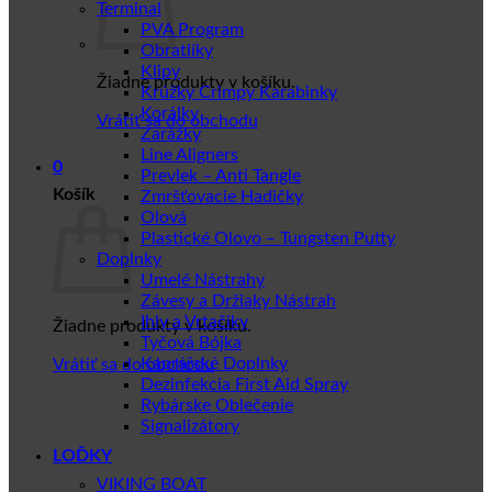
Terminal
PVA Program
Obratlíky
Klipy
Žiadne produkty v košíku.
Krúžky Crimpy Karabinky
Korálky
Vrátiť sa do obchodu
Zarážky
Line Aligners
0
Prevlek – Anti Tangle
Košík
Zmršťovacie Hadičky
Olová
Plastické Olovo – Tungsten Putty
Doplnky
Umelé Nástrahy
Závesy a Držiaky Nástrah
Ihly a Vrtačiky
Žiadne produkty v košíku.
Tyčová Bójka
Kaprářské Doplnky
Vrátiť sa do obchodu
Dezinfekcia First Aid Spray
Rybárske Oblečenie
Signalizátory
LOĎKY
VIKING BOAT