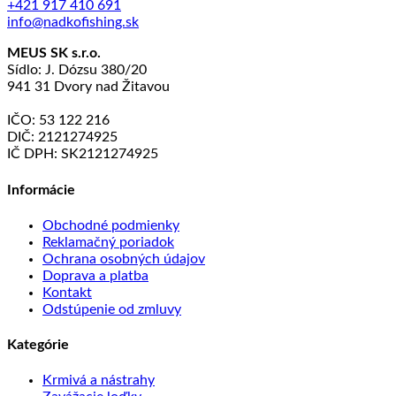
+421 917 410 691
info@nadkofishing.sk
MEUS SK s.r.o.
Sídlo: J. Dózsu 380/20
941 31 Dvory nad Žitavou
IČO: 53 122 216
DIČ: 2121274925
IČ DPH: SK2121274925
Informácie
Obchodné podmienky
Reklamačný poriadok
Ochrana osobných údajov
Doprava a platba
Kontakt
Odstúpenie od zmluvy
Kategórie
Krmivá a nástrahy