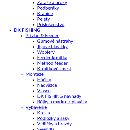
Záťaže a broky
Podberáky
Krabice
Pelety
Príslušenstvo
DK FISHING
Privlac & Feeder
Gumové nástrahy
Jigové hlavičky
Woblery
Feeder krmítka
Method feeder
Krmítkové zmesi
Montaze
Háčiky
Nadväzce
Vlasce
DK FISHING návnady
Bójky a markre / plaváky
Vybavenie
Kresla
Podložky a saky
Vidličky a hrazdy
Svietidlá