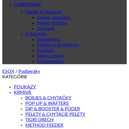
CARPZOOM
Feeder & Navnady
Feeder nadväzce
Feeder krmítka
Návnady
Vybavenie
Signalizácia
Vidličky a banksticky
Svietidlá
Tašky a obaly
Príslušenstvo
ESOX
/
Podberáky
KATEGÓRIE
POUKAZY
KRMIVÁ
BOILIES & CHYTAČKY
POP UP & WAFTERS
DIP & BOOSTER & PÚDER
PELETY & CHYTACIE PELETY
TIGRÍ ORECH
METHOD FEEDER