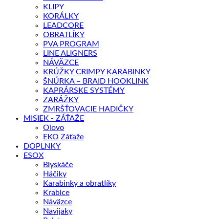
KLIPY
KORÁLKY
LEADCORE
OBRATLÍKY
PVA PROGRAM
LINE ALIGNERS
NÁVÄZCE
KRÚŽKY CRIMPY KARABINKY
ŠNÚRKA – BRAID HOOKLINK
KAPRÁRSKE SYSTÉMY
ZARÁŽKY
ZMRŠŤOVACIE HADIČKY
MISIEK - ZÁŤAŽE
Olovo
EKO Záťaže
DOPLNKY
ESOX
Blyskáče
Háčiky
Karabinky a obratlíky
Krabice
Náväzce
Navijaky