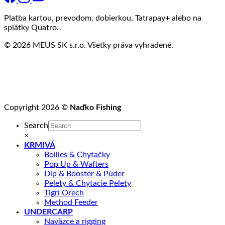
Platba kartou, prevodom, dobierkou, Tatrapay+ alebo na
splátky Quatro.
© 2026 MEUS SK s.r.o. Všetky práva vyhradené.
Copyright 2026 ©
Naďko Fishing
Search
×
KRMIVÁ
Boilies & Chytačky
Pop Up & Wafters
Dip & Booster & Púder
Pelety & Chytacie Pelety
Tigrí Orech
Method Feeder
UNDERCARP
Naväzce a rigging