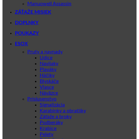
Manuowell Assassin
ZÁŤAŽE MISIEK
DOPLNKY
POUKAZY
ESOX
Pruty a navnady
Udice
Navijaky
Plaváky
Háčiky
Blyskáče
Vlasce
Náväzce
Prislusenstvo
Signalizácia
Karabinky a obratlíky
Záťaže a broky
Podberáky
Krabice
Pelety