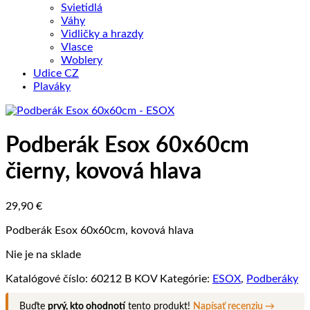
Svietidlá
Váhy
Vidličky a hrazdy
Vlasce
Woblery
Udice CZ
Plaváky
Podberák Esox 60x60cm
čierny, kovová hlava
29,90
€
Podberák Esox 60x60cm, kovová hlava
Nie je na sklade
Katalógové číslo:
60212 B KOV
Kategórie:
ESOX
,
Podberáky
Buďte
prvý, kto ohodnotí
tento produkt!
Napísať recenziu →