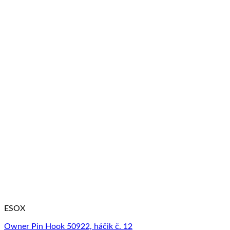
ESOX
Owner Pin Hook 50922, háčik č. 12