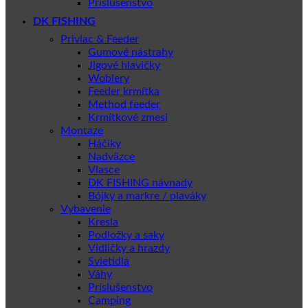
Príslušenstvo
DK FISHING
Privlac & Feeder
Gumové nástrahy
Jigové hlavičky
Woblery
Feeder krmítka
Method feeder
Krmítkové zmesi
Montaze
Háčiky
Nadväzce
Vlasce
DK FISHING návnady
Bójky a markre / plaváky
Vybavenie
Kresla
Podložky a saky
Vidličky a hrazdy
Svietidlá
Váhy
Príslušenstvo
Camping