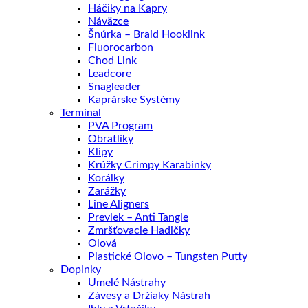
Háčiky na Kapry
Náväzce
Šnúrka – Braid Hooklink
Fluorocarbon
Chod Link
Leadcore
Snagleader
Kaprárske Systémy
Terminal
PVA Program
Obratlíky
Klipy
Krúžky Crimpy Karabinky
Korálky
Zarážky
Line Aligners
Prevlek – Anti Tangle
Zmršťovacie Hadičky
Olová
Plastické Olovo – Tungsten Putty
Doplnky
Umelé Nástrahy
Závesy a Držiaky Nástrah