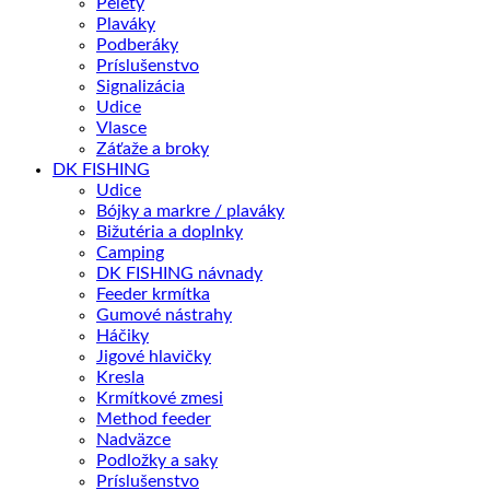
Pelety
Plaváky
Podberáky
Príslušenstvo
Signalizácia
Udice
Vlasce
Záťaže a broky
DK FISHING
Udice
Bójky a markre / plaváky
Bižutéria a doplnky
Camping
DK FISHING návnady
Feeder krmítka
Gumové nástrahy
Háčiky
Jigové hlavičky
Kresla
Krmítkové zmesi
Method feeder
Nadväzce
Podložky a saky
Príslušenstvo