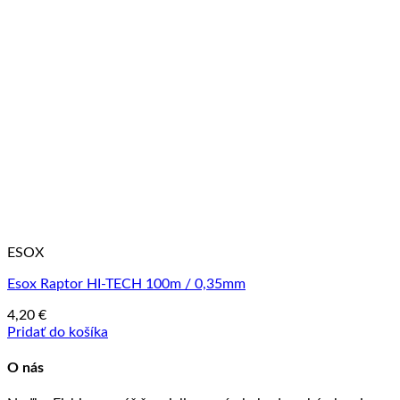
ESOX
Esox Raptor HI-TECH 100m / 0,35mm
4,20
€
Pridať do košíka
O nás