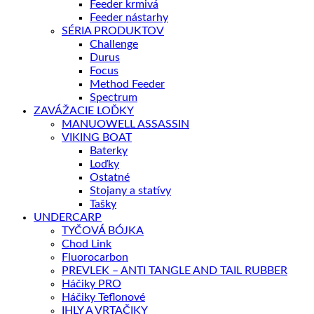
Feeder krmivá
Feeder nástarhy
SÉRIA PRODUKTOV
Challenge
Durus
Focus
Method Feeder
Spectrum
ZAVÁŽACIE LOĎKY
MANUOWELL ASSASSIN
VIKING BOAT
Baterky
Loďky
Ostatné
Stojany a statívy
Tašky
UNDERCARP
TYČOVÁ BÓJKA
Chod Link
Fluorocarbon
PREVLEK – ANTI TANGLE AND TAIL RUBBER
Háčiky PRO
Háčiky Teflonové
IHLY A VRTAČIKY