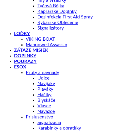
Ihly a Vrtačiky
Tyčová Bójka
Kaprářské Doplnky
Dezinfekcia First Aid Spray
Rybárske Oblečenie
Signalizátory
LOĎKY
VIKING BOAT
Manuowell Assassin
ZÁŤAŽE MISIEK
DOPLNKY
POUKAZY
ESOX
Pruty a navnady
Udice
Navijaky
Plaváky
Háčiky
Blyskáče
Vlasce
Náväzce
Prislusenstvo
Signalizácia
Karabinky a obratlíky