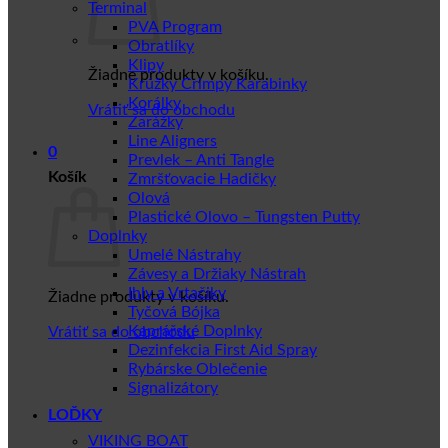
Terminal
PVA Program
Obratlíky
Klipy
Žiadne produkty v košíku.
Krúžky Crimpy Karabinky
Korálky
Vrátiť sa do obchodu
Zarážky
Line Aligners
0
Prevlek – Anti Tangle
Košík
Zmršťovacie Hadičky
Olová
Plastické Olovo – Tungsten Putty
Doplnky
Umelé Nástrahy
Závesy a Držiaky Nástrah
Ihly a Vrtačiky
Žiadne produkty v košíku.
Tyčová Bójka
Kaprářské Doplnky
Vrátiť sa do obchodu
Dezinfekcia First Aid Spray
Rybárske Oblečenie
Signalizátory
LOĎKY
VIKING BOAT