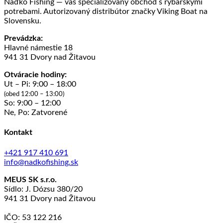
Naďko Fishing — váš špecializovaný obchod s rybárskymi
potrebami. Autorizovaný distribútor značky Viking Boat na
Slovensku.
Prevádzka:
Hlavné námestie 18
941 31 Dvory nad Žitavou
Otváracie hodiny:
Ut – Pi: 9:00 – 18:00
(obed 12:00 – 13:00)
So: 9:00 – 12:00
Ne, Po: Zatvorené
Kontakt
+421 917 410 691
info@nadkofishing.sk
MEUS SK s.r.o.
Sídlo: J. Dózsu 380/20
941 31 Dvory nad Žitavou
IČO: 53 122 216