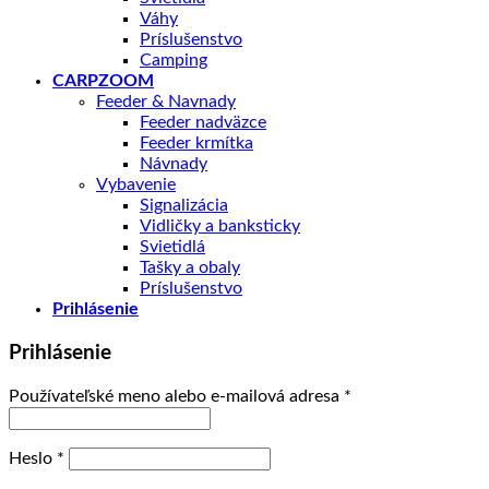
Váhy
Príslušenstvo
Camping
CARPZOOM
Feeder & Navnady
Feeder nadväzce
Feeder krmítka
Návnady
Vybavenie
Signalizácia
Vidličky a banksticky
Svietidlá
Tašky a obaly
Príslušenstvo
Prihlásenie
Prihlásenie
Povinné
Používateľské meno alebo e-mailová adresa
*
Povinné
Heslo
*