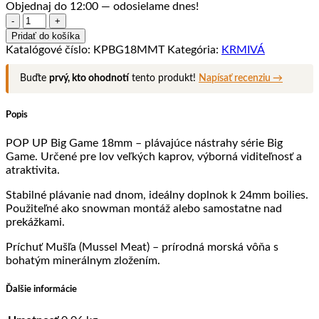
Objednaj do 12:00 — odosielame dnes!
množstvo
POP
Pridať do košíka
UP
Katalógové číslo:
KPBG18MMT
Kategória:
KRMIVÁ
BIG
GAME
Buďte
prvý, kto ohodnotí
tento produkt!
Napísať recenziu →
18MM
MUŠĽA
Popis
POP UP Big Game 18mm – plávajúce nástrahy série Big
Game. Určené pre lov veľkých kaprov, výborná viditeľnosť a
atraktivita.
Stabilné plávanie nad dnom, ideálny doplnok k 24mm boilies.
Použiteľné ako snowman montáž alebo samostatne nad
prekážkami.
Príchuť Mušľa (Mussel Meat) – prírodná morská vôňa s
bohatým minerálnym zložením.
Ďalšie informácie