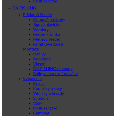
Príslušenstvo
DK FISHING
Privlac & Feeder
Gumové nástrahy
Jigové hlavičky
Woblery
Feeder krmítka
Method feeder
Krmítkové zmesi
Montaze
Háčiky
Nadväzce
Vlasce
DK FISHING návnady
Bójky a markre / plaváky
Vybavenie
Kresla
Podložky a saky
Vidličky a hrazdy
Svietidlá
Váhy
Príslušenstvo
Camping