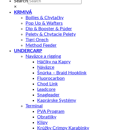
Search
×
KRMIVÁ
Boilies & Chytačky
Pop Up & Wafters
Dip & Booster & Púder
Pelety & Chytacie Pelety
Tigrí Orech
Method Feeder
UNDERCARP
Naväzce a rigging
Háčiky na Kapry
Náväzce
Šnúrka – Braid Hooklink
Fluorocarbon
Chod Link
Leadcore
Snagleader
Kaprárske Systémy
Terminal
PVA Program
Obratlíky
Klipy
Krúžky Crimpy Karabinky