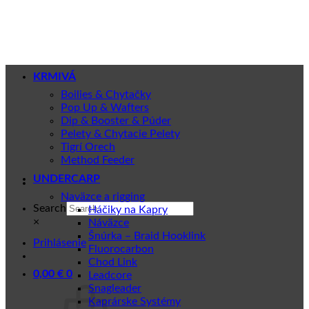
Skip
to
content
KRMIVÁ
Boilies & Chytačky
Pop Up & Wafters
Dip & Booster & Púder
Pelety & Chytacie Pelety
Tigrí Orech
Method Feeder
UNDERCARP
Naväzce a rigging
Search
Háčiky na Kapry
×
Náväzce
Šnúrka – Braid Hooklink
Prihlásenie
Fluorocarbon
Chod Link
0,00
€
0
Leadcore
Snagleader
Kaprárske Systémy