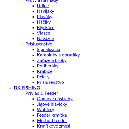
Pruty a navnady
Udice
Navijaky
Plaváky
Háčiky
Blyskáče
Vlasce
Náväzce
Prislusenstvo
Signalizácia
Karabinky a obratlíky
Záťaže a broky
Podberáky
Krabice
Pelety
Príslušenstvo
DK FISHING
Privlac & Feeder
Gumové nástrahy
Jigové hlavičky
Woblery
Feeder krmítka
Method feeder
Krmítkové zmesi