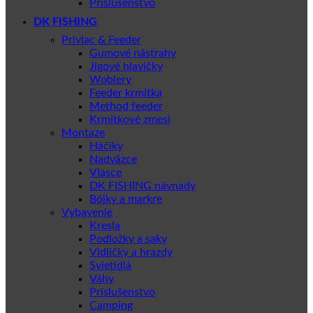
Príslušenstvo
DK FISHING
Privlac & Feeder
Gumové nástrahy
Jigové hlavičky
Woblery
Feeder krmítka
Method feeder
Krmítkové zmesi
Montaze
Háčiky
Nadväzce
Vlasce
DK FISHING návnady
Bójky a markre
Vybavenie
Kresla
Podložky a saky
Vidličky a hrazdy
Svietidlá
Váhy
Príslušenstvo
Camping