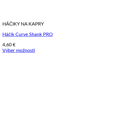
HÁČIKY NA KAPRY
Háčik Curve Shank PRO
4,60
€
Výber možností
Tento
produkt
má
viacero
variantov.
Možnosti
si
môžete
vybrať
na
stránke
produktu.