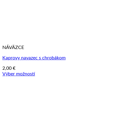
NÁVÄZCE
Kaprovy navazec s chrobákom
2,00
€
Výber možností
Tento
produkt
má
viacero
variantov.
Možnosti
si
môžete
vybrať
na