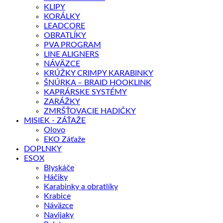
KLIPY
KORÁLKY
LEADCORE
OBRATLÍKY
PVA PROGRAM
LINE ALIGNERS
NÁVÄZCE
KRÚŽKY CRIMPY KARABINKY
ŠNÚRKA – BRAID HOOKLINK
KAPRÁRSKE SYSTÉMY
ZARÁŽKY
ZMRŠŤOVACIE HADIČKY
MISIEK - ZÁŤAŽE
Olovo
EKO Záťaže
DOPLNKY
ESOX
Blyskáče
Háčiky
Karabinky a obratlíky
Krabice
Náväzce
Navijaky