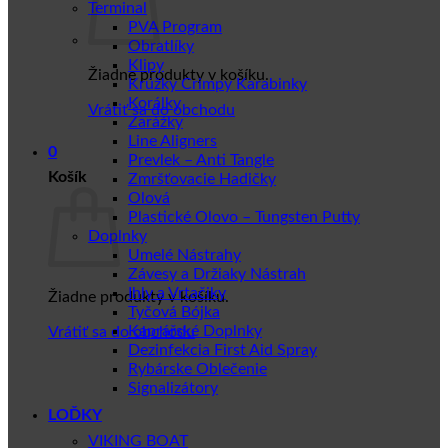
Terminal
PVA Program
Obratlíky
Klipy
Žiadne produkty v košíku.
Krúžky Crimpy Karabinky
Korálky
Vrátiť sa do obchodu
Zarážky
Line Aligners
0
Prevlek – Anti Tangle
Košík
Zmršťovacie Hadičky
Olová
Plastické Olovo – Tungsten Putty
Doplnky
Umelé Nástrahy
Závesy a Držiaky Nástrah
Ihly a Vrtačiky
Žiadne produkty v košíku.
Tyčová Bójka
Kaprářské Doplnky
Vrátiť sa do obchodu
Dezinfekcia First Aid Spray
Rybárske Oblečenie
Signalizátory
LOĎKY
VIKING BOAT