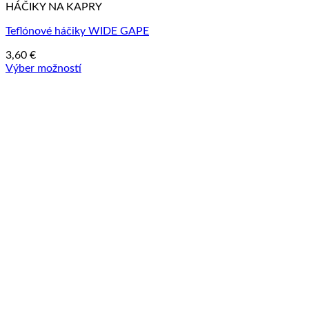
HÁČIKY NA KAPRY
Teflónové háčiky WIDE GAPE
3,60
€
Výber možností
Tento
produkt
má
viacero
variantov.
Možnosti
si
môžete
vybrať
na
stránke
produktu.