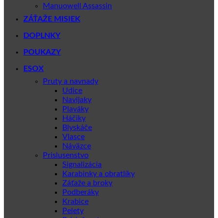
Manuowell Assassin
ZÁŤAŽE MISIEK
DOPLNKY
POUKAZY
ESOX
Pruty a navnady
Udice
Navijaky
Plaváky
Háčiky
Blyskáče
Vlasce
Náväzce
Prislusenstvo
Signalizácia
Karabinky a obratlíky
Záťaže a broky
Podberáky
Krabice
Pelety