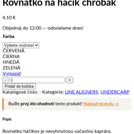
Rovnátko na háčik chrobák
4,10
€
Objednaj do 12:00 — odosielame dnes!
Farba
ČERVENÁ
ČIERNA
HNEDÁ
ZELENÁ
Vymazať
množstvo
Rovnátko
Pridať do košíka
na
Katalógové číslo:
-
Kategórie:
LINE ALIGNERS
,
UNDERCARP
háčik
chrobák
Buďte
prvý, kto ohodnotí
tento produkt!
Napísať recenziu →
Popis
Rovnátko háčikov je nevyhnutnou súčasťou kaprára.