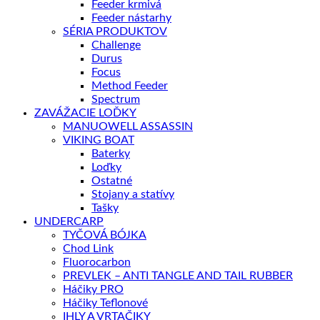
Feeder krmivá
Feeder nástarhy
SÉRIA PRODUKTOV
Challenge
Durus
Focus
Method Feeder
Spectrum
ZAVÁŽACIE LOĎKY
MANUOWELL ASSASSIN
VIKING BOAT
Baterky
Loďky
Ostatné
Stojany a statívy
Tašky
UNDERCARP
TYČOVÁ BÓJKA
Chod Link
Fluorocarbon
PREVLEK – ANTI TANGLE AND TAIL RUBBER
Háčiky PRO
Háčiky Teflonové
IHLY A VRTAČIKY