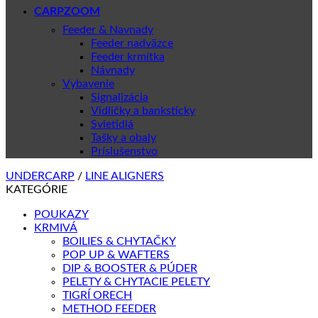
CARPZOOM
Feeder & Navnady
Feeder nadväzce
Feeder krmítka
Návnady
Vybavenie
Signalizácia
Vidličky a banksticky
Svietidlá
Tašky a obaly
Príslušenstvo
UNDERCARP
/
LINE ALIGNERS
KATEGÓRIE
POUKAZY
KRMIVÁ
BOILIES & CHYTAČKY
POP UP & WAFTERS
DIP & BOOSTER & PÚDER
PELETY & CHYTACIE PELETY
TIGRÍ ORECH
METHOD FEEDER