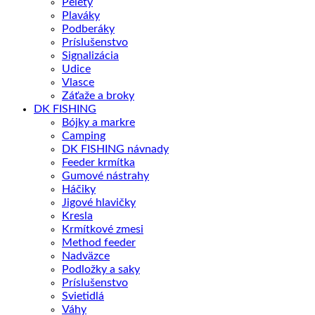
Pelety
Plaváky
Podberáky
Príslušenstvo
Signalizácia
Udice
Vlasce
Záťaže a broky
DK FISHING
Bójky a markre
Camping
DK FISHING návnady
Feeder krmítka
Gumové nástrahy
Háčiky
Jigové hlavičky
Kresla
Krmítkové zmesi
Method feeder
Nadväzce
Podložky a saky
Príslušenstvo
Svietidlá
Váhy