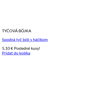
TYČOVÁ BÓJKA
Spodná tyč bóji s háčikom
5,10
€
Posledné kusy!
Pridať do košíka