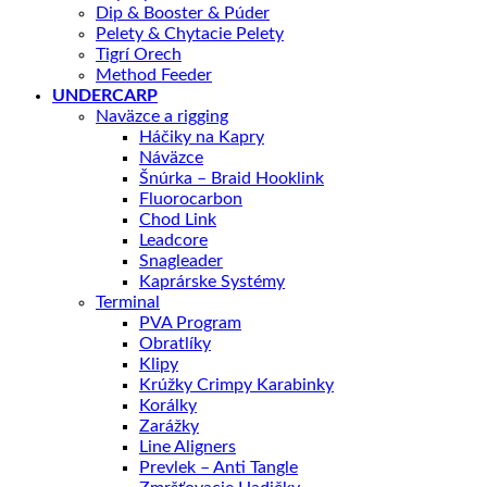
Dip & Booster & Púder
Pelety & Chytacie Pelety
Tigrí Orech
Method Feeder
UNDERCARP
Naväzce a rigging
Háčiky na Kapry
Náväzce
Šnúrka – Braid Hooklink
Fluorocarbon
Chod Link
Leadcore
Snagleader
Kaprárske Systémy
Terminal
PVA Program
Obratlíky
Klipy
Krúžky Crimpy Karabinky
Korálky
Zarážky
Line Aligners
Prevlek – Anti Tangle