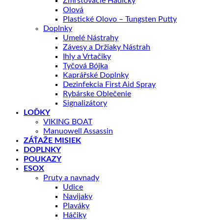
Zmršťovacie Hadičky
Olová
Plastické Olovo – Tungsten Putty
Doplnky
Umelé Nástrahy
Závesy a Držiaky Nástrah
Ihly a Vrtačiky
Tyčová Bójka
Kaprářské Doplnky
Dezinfekcia First Aid Spray
Rybárske Oblečenie
Signalizátory
LOĎKY
VIKING BOAT
Manuowell Assassin
ZÁŤAŽE MISIEK
DOPLNKY
POUKAZY
ESOX
Pruty a navnady
Udice
Navijaky
Plaváky
Háčiky