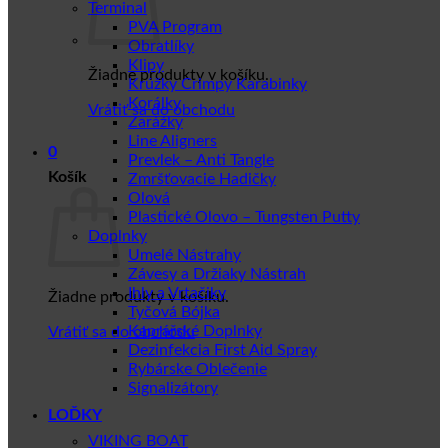
Terminal
PVA Program
Obratlíky
Klipy
Žiadne produkty v košíku.
Krúžky Crimpy Karabinky
Korálky
Vrátiť sa do obchodu
Zarážky
Line Aligners
0
Prevlek – Anti Tangle
Košík
Zmršťovacie Hadičky
Olová
Plastické Olovo – Tungsten Putty
Doplnky
Umelé Nástrahy
Závesy a Držiaky Nástrah
Ihly a Vrtačiky
Žiadne produkty v košíku.
Tyčová Bójka
Kaprářské Doplnky
Vrátiť sa do obchodu
Dezinfekcia First Aid Spray
Rybárske Oblečenie
Signalizátory
LOĎKY
VIKING BOAT