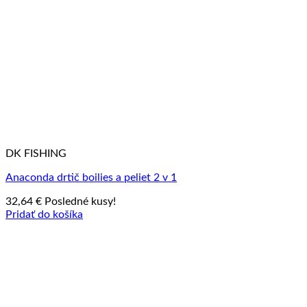
DK FISHING
Anaconda drtič boilies a peliet 2 v 1
32,64
€
Posledné kusy!
Pridať do košíka