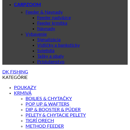
CARPZOOM
Feeder & Navnady
Feeder nadväzce
Feeder krmítka
Návnady
Vybavenie
Signalizácia
Vidličky a banksticky
Svietidlá
Tašky a obaly
Príslušenstvo
DK FISHING
KATEGÓRIE
POUKAZY
KRMIVÁ
BOILIES & CHYTAČKY
POP UP & WAFTERS
DIP & BOOSTER & PÚDER
PELETY & CHYTACIE PELETY
TIGRÍ ORECH
METHOD FEEDER