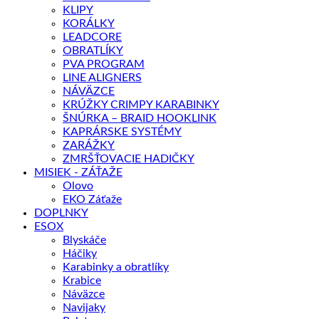
KLIPY
KORÁLKY
LEADCORE
OBRATLÍKY
PVA PROGRAM
LINE ALIGNERS
NÁVÄZCE
KRÚŽKY CRIMPY KARABINKY
ŠNÚRKA – BRAID HOOKLINK
KAPRÁRSKE SYSTÉMY
ZARÁŽKY
ZMRŠŤOVACIE HADIČKY
MISIEK - ZÁŤAŽE
Olovo
EKO Záťaže
DOPLNKY
ESOX
Blyskáče
Háčiky
Karabinky a obratlíky
Krabice
Náväzce
Navijaky