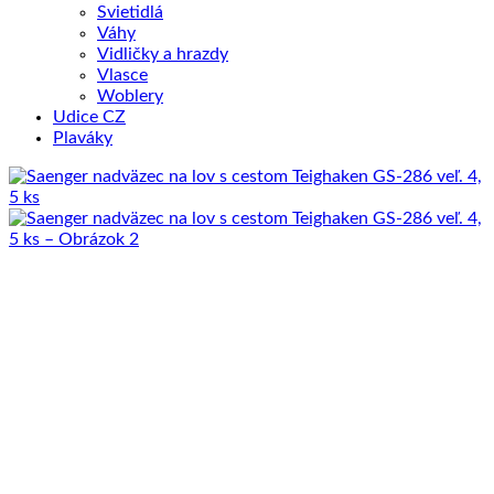
Svietidlá
Váhy
Vidličky a hrazdy
Vlasce
Woblery
Udice CZ
Plaváky