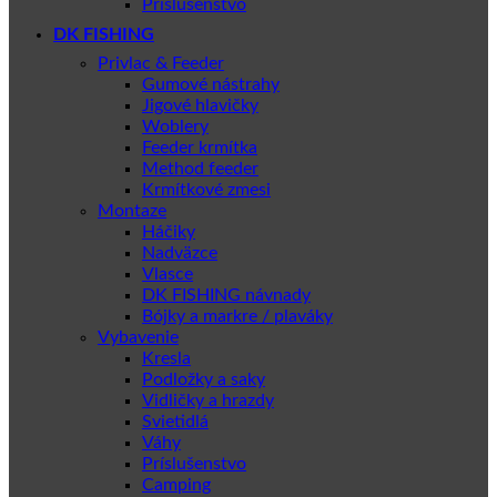
Príslušenstvo
DK FISHING
Privlac & Feeder
Gumové nástrahy
Jigové hlavičky
Woblery
Feeder krmítka
Method feeder
Krmítkové zmesi
Montaze
Háčiky
Nadväzce
Vlasce
DK FISHING návnady
Bójky a markre / plaváky
Vybavenie
Kresla
Podložky a saky
Vidličky a hrazdy
Svietidlá
Váhy
Príslušenstvo
Camping