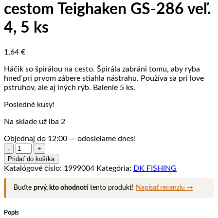
cestom Teighaken GS-286 veľ.
4, 5 ks
1,64
€
Háčik so špirálou na cesto. Špirála zabráni tomu, aby ryba
hneď pri prvom zábere stiahla nástrahu. Používa sa pri love
pstruhov, ale aj iných rýb. Balenie 5 ks.
Posledné kusy!
Na sklade už iba 2
Objednaj do 12:00 — odosielame dnes!
množstvo
Saenger
Pridať do košíka
nadväzec
Katalógové číslo:
1999004
Kategória:
DK FISHING
na
lov
Buďte
prvý, kto ohodnotí
tento produkt!
Napísať recenziu →
s
cestom
Teighaken
Popis