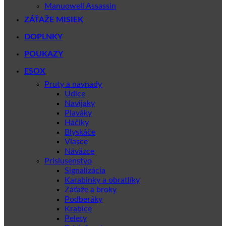
Manuowell Assassin
ZÁŤAŽE MISIEK
DOPLNKY
POUKAZY
ESOX
Pruty a navnady
Udice
Navijaky
Plaváky
Háčiky
Blyskáče
Vlasce
Náväzce
Prislusenstvo
Signalizácia
Karabinky a obratlíky
Záťaže a broky
Podberáky
Krabice
Pelety