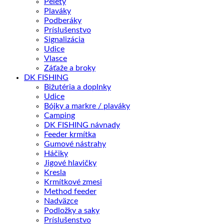
Pelety
Plaváky
Podberáky
Príslušenstvo
Signalizácia
Udice
Vlasce
Záťaže a broky
DK FISHING
Bižutéria a doplnky
Udice
Bójky a markre / plaváky
Camping
DK FISHING návnady
Feeder krmítka
Gumové nástrahy
Háčiky
Jigové hlavičky
Kresla
Krmítkové zmesi
Method feeder
Nadväzce
Podložky a saky
Príslušenstvo