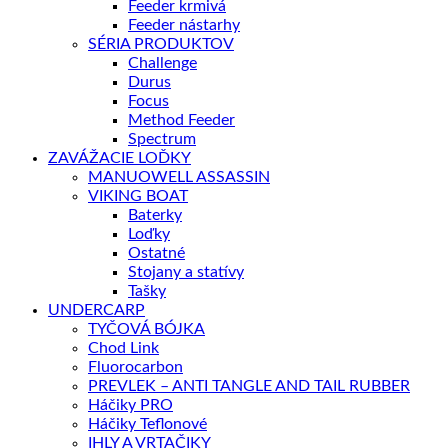
Feeder krmivá
Feeder nástarhy
SÉRIA PRODUKTOV
Challenge
Durus
Focus
Method Feeder
Spectrum
ZAVÁŽACIE LOĎKY
MANUOWELL ASSASSIN
VIKING BOAT
Baterky
Loďky
Ostatné
Stojany a statívy
Tašky
UNDERCARP
TYČOVÁ BÓJKA
Chod Link
Fluorocarbon
PREVLEK – ANTI TANGLE AND TAIL RUBBER
Háčiky PRO
Háčiky Teflonové
IHLY A VRTAČIKY