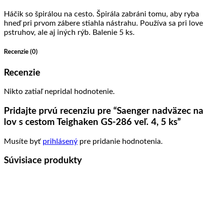
GS-
286
Háčik so špirálou na cesto. Špirála zabráni tomu, aby ryba
veľ.
hneď pri prvom zábere stiahla nástrahu. Používa sa pri love
4,
pstruhov, ale aj iných rýb. Balenie 5 ks.
5
ks
Recenzie (0)
Recenzie
Nikto zatiaľ nepridal hodnotenie.
Pridajte prvú recenziu pre “Saenger nadväzec na
lov s cestom Teighaken GS-286 veľ. 4, 5 ks”
Musíte byť
prihlásený
pre pridanie hodnotenia.
Súvisiace produkty