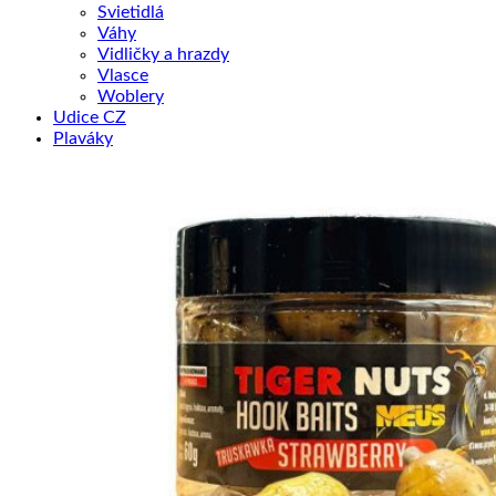
Svietidlá
Váhy
Vidličky a hrazdy
Vlasce
Woblery
Udice CZ
Plaváky