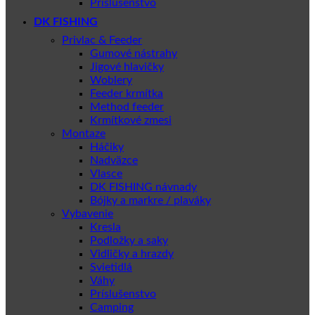
Príslušenstvo
DK FISHING
Privlac & Feeder
Gumové nástrahy
Jigové hlavičky
Woblery
Feeder krmítka
Method feeder
Krmítkové zmesi
Montaze
Háčiky
Nadväzce
Vlasce
DK FISHING návnady
Bójky a markre / plaváky
Vybavenie
Kresla
Podložky a saky
Vidličky a hrazdy
Svietidlá
Váhy
Príslušenstvo
Camping