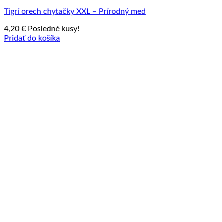
Tigrí orech chytačky XXL – Prírodný med
4,20
€
Posledné kusy!
Pridať do košíka