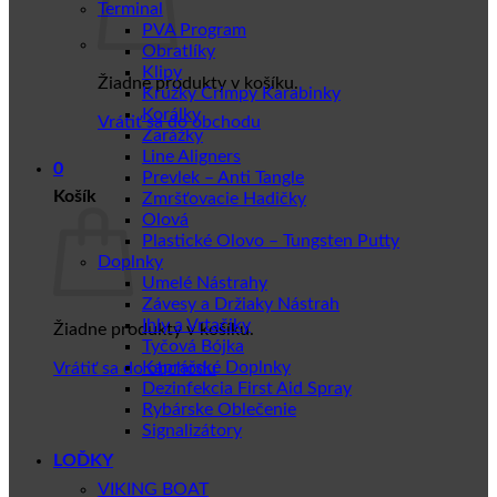
Terminal
PVA Program
Obratlíky
Klipy
Žiadne produkty v košíku.
Krúžky Crimpy Karabinky
Korálky
Vrátiť sa do obchodu
Zarážky
Line Aligners
0
Prevlek – Anti Tangle
Košík
Zmršťovacie Hadičky
Olová
Plastické Olovo – Tungsten Putty
Doplnky
Umelé Nástrahy
Závesy a Držiaky Nástrah
Ihly a Vrtačiky
Žiadne produkty v košíku.
Tyčová Bójka
Kaprářské Doplnky
Vrátiť sa do obchodu
Dezinfekcia First Aid Spray
Rybárske Oblečenie
Signalizátory
LOĎKY
VIKING BOAT