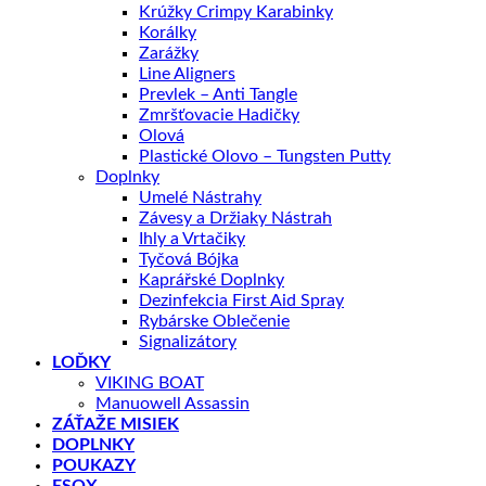
Krúžky Crimpy Karabinky
Korálky
Zarážky
Line Aligners
Prevlek – Anti Tangle
Zmršťovacie Hadičky
Olová
Plastické Olovo – Tungsten Putty
Doplnky
Umelé Nástrahy
Závesy a Držiaky Nástrah
Ihly a Vrtačiky
Tyčová Bójka
Kaprářské Doplnky
Dezinfekcia First Aid Spray
Rybárske Oblečenie
Signalizátory
LOĎKY
VIKING BOAT
Manuowell Assassin
ZÁŤAŽE MISIEK
DOPLNKY
POUKAZY