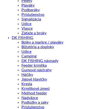
Pelety
Plaváky
Podberáky
Príslušenstvo
Signalizácia
Udice
Vlasce
Záťaže a broky
DK FISHING
Bójky a markre / plaváky
Bižutéria a doplnky
Udice
Camping
DK FISHING návnady
Feeder krmítka
Gumové nástrahy
Háčiky
Jigové hlavičky
Kresla
Krmítkové zmesi
Method feeder
Nadväzce
Podložky a saky
Príslušenstvo