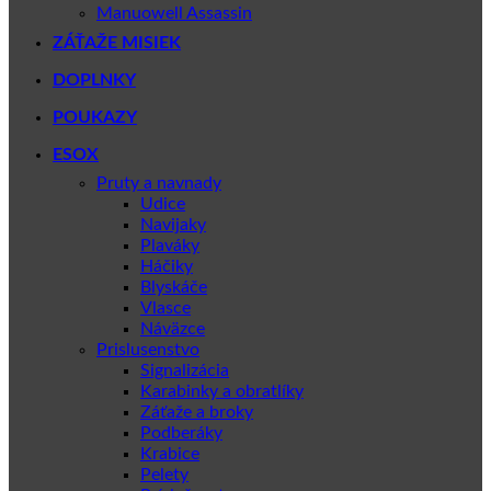
Manuowell Assassin
ZÁŤAŽE MISIEK
DOPLNKY
POUKAZY
ESOX
Pruty a navnady
Udice
Navijaky
Plaváky
Háčiky
Blyskáče
Vlasce
Náväzce
Prislusenstvo
Signalizácia
Karabinky a obratlíky
Záťaže a broky
Podberáky
Krabice
Pelety