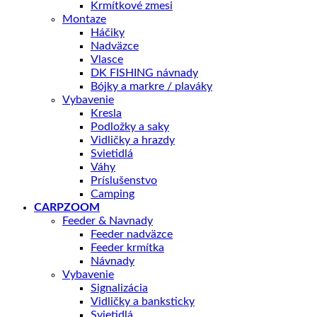
Krmítkové zmesi
Montaze
Háčiky
Nadväzce
Vlasce
DK FISHING návnady
Bójky a markre / plaváky
Vybavenie
Kresla
Podložky a saky
Vidličky a hrazdy
Svietidlá
Váhy
Príslušenstvo
Camping
CARPZOOM
Feeder & Navnady
Feeder nadväzce
Feeder krmítka
Návnady
Vybavenie
Signalizácia
Vidličky a banksticky
Svietidlá