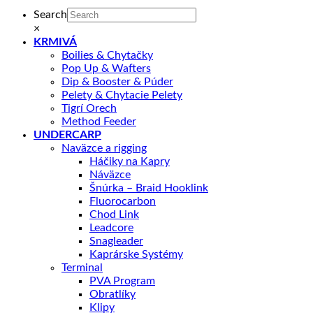
Search
×
KRMIVÁ
Boilies & Chytačky
Pop Up & Wafters
Dip & Booster & Púder
Pelety & Chytacie Pelety
Tigrí Orech
Method Feeder
UNDERCARP
Naväzce a rigging
Háčiky na Kapry
Náväzce
Šnúrka – Braid Hooklink
Fluorocarbon
Chod Link
Leadcore
Snagleader
Kaprárske Systémy
Terminal
PVA Program
Obratlíky
Klipy