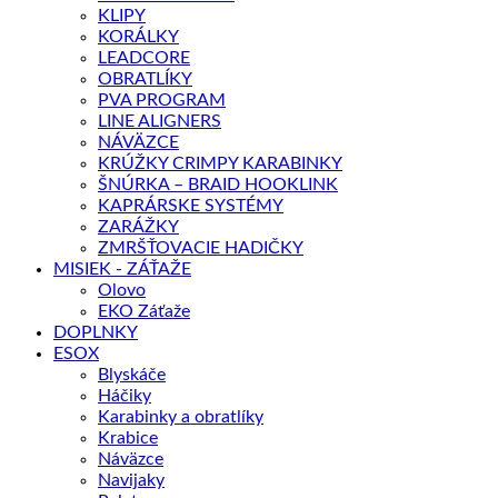
KLIPY
KORÁLKY
LEADCORE
OBRATLÍKY
PVA PROGRAM
LINE ALIGNERS
NÁVÄZCE
KRÚŽKY CRIMPY KARABINKY
ŠNÚRKA – BRAID HOOKLINK
KAPRÁRSKE SYSTÉMY
ZARÁŽKY
ZMRŠŤOVACIE HADIČKY
MISIEK - ZÁŤAŽE
Olovo
EKO Záťaže
DOPLNKY
ESOX
Blyskáče
Háčiky
Karabinky a obratlíky
Krabice
Náväzce
Navijaky