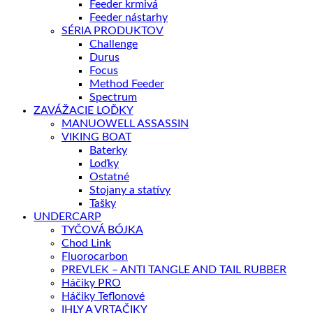
Feeder krmivá
Feeder nástarhy
SÉRIA PRODUKTOV
Challenge
Durus
Focus
Method Feeder
Spectrum
ZAVÁŽACIE LOĎKY
MANUOWELL ASSASSIN
VIKING BOAT
Baterky
Loďky
Ostatné
Stojany a statívy
Tašky
UNDERCARP
TYČOVÁ BÓJKA
Chod Link
Fluorocarbon
PREVLEK – ANTI TANGLE AND TAIL RUBBER
Háčiky PRO
Háčiky Teflonové
IHLY A VRTAČIKY