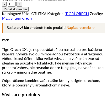
množstvo
Tigrí
Pridať do košíka
orech
Katalógové číslo:
OTHTKA
Kategória:
TIGRÍ ORECH
Značky:
chytačky
MEUS
,
tigrí orech
XXL
–
Buďte
prvý, kto ohodnotí
tento produkt!
Napísať recenziu →
Jahoda
Popis
Tigrí Orech XXL je nepostrádateľnou nástrahou pre každého
kaprára. Vyniká svojou mimoriadnou tvrdosťou a atraktívnou
vôňou, ktorá účinne láka veľké ryby. Jeho veľkosť a tvar sú
ideálne na použitie v lokalitách, kde menšie ryby môžu
preberať zábery, ale rovnako dobre funguje aj na vodách, kde
sú kapry mimoriadne opatrné.
Odporúčame kombinovať s naším kŕmnym tigrím orechom,
ktorý je ponorený v aromatickom náleve.
Súvisiace produkty