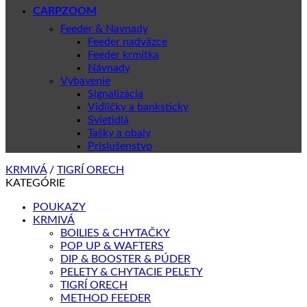
CARPZOOM
Feeder & Navnady
Feeder nadväzce
Feeder krmítka
Návnady
Vybavenie
Signalizácia
Vidličky a banksticky
Svietidlá
Tašky a obaly
Príslušenstvo
KRMIVÁ
/
TIGRÍ ORECH
KATEGÓRIE
POUKAZY
KRMIVÁ
BOILIES & CHYTAČKY
POP UP & WAFTERS
DIP & BOOSTER & PÚDER
PELETY & CHYTACIE PELETY
TIGRÍ ORECH
METHOD FEEDER