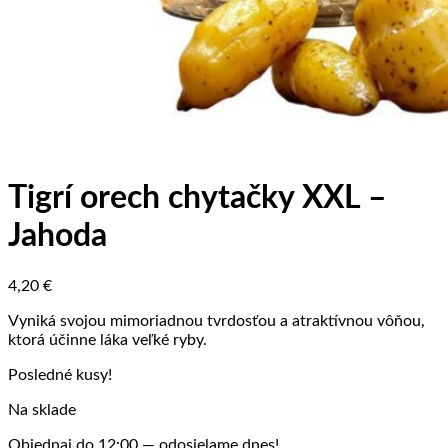
Tigrí orech chytačky XXL –
Jahoda
4,20
€
Vyniká svojou mimoriadnou tvrdosťou a atraktívnou vôňou,
ktorá účinne láka veľké ryby.
Posledné kusy!
Na sklade
Objednaj do 12:00 — odosielame dnes!