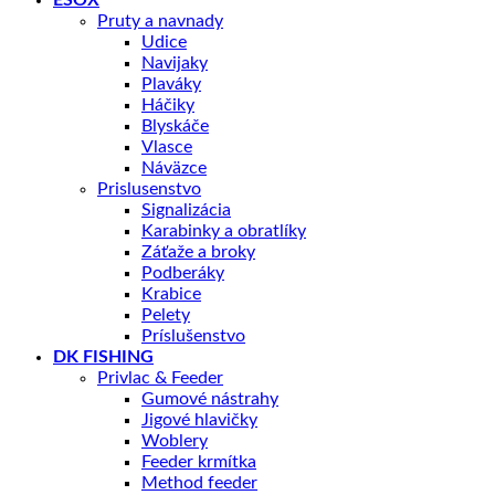
ESOX
Pruty a navnady
Udice
Navijaky
Plaváky
Háčiky
Blyskáče
Vlasce
Náväzce
Prislusenstvo
Signalizácia
Karabinky a obratlíky
Záťaže a broky
Podberáky
Krabice
Pelety
Príslušenstvo
DK FISHING
Privlac & Feeder
Gumové nástrahy
Jigové hlavičky
Woblery
Feeder krmítka
Method feeder