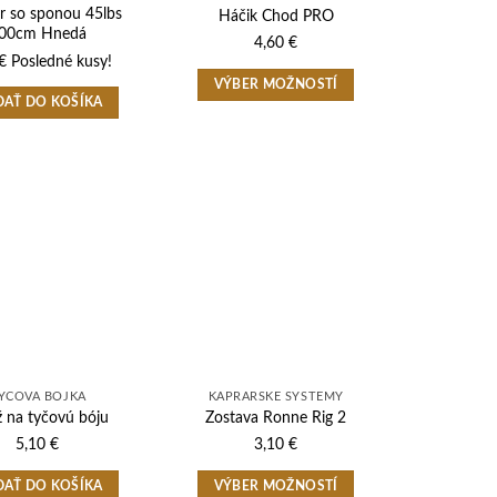
r so sponou 45lbs
Háčik Chod PRO
00cm Hnedá
4,60
€
€
Posledné kusy!
VÝBER MOŽNOSTÍ
DAŤ DO KOŠÍKA
Tento
produkt
má
viacero
variantov.
Možnosti
si
môžete
vybrať
na
stránke
produktu.
YČOVÁ BÓJKA
KAPRÁRSKE SYSTÉMY
ž na tyčovú bóju
Zostava Ronne Rig 2
5,10
€
3,10
€
DAŤ DO KOŠÍKA
VÝBER MOŽNOSTÍ