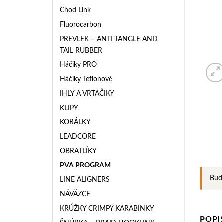
Chod Link
Fluorocarbon
PREVLEK – ANTI TANGLE AND
TAIL RUBBER
Háčiky PRO
Háčiky Teflonové
IHLY A VRTAČIKY
KLIPY
KORÁLKY
LEADCORE
OBRATLÍKY
PVA PROGRAM
Buď
LINE ALIGNERS
NÁVÄZCE
KRÚŽKY CRIMPY KARABINKY
POPI