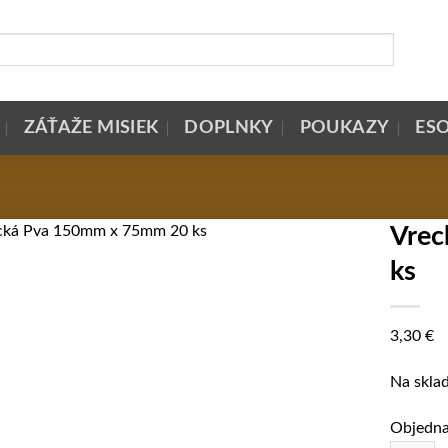
ZÁŤAŽE MISIEK
DOPLNKY
POUKAZY
ES
Vrec
ks
3,30
€
Na skla
Objedna