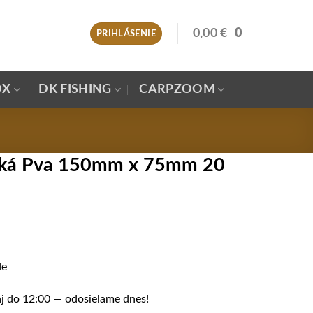
0,00
€
0
PRIHLÁSENIE
OX
DK FISHING
CARPZOOM
ká Pva 150mm x 75mm 20
de
j do 12:00 — odosielame dnes!