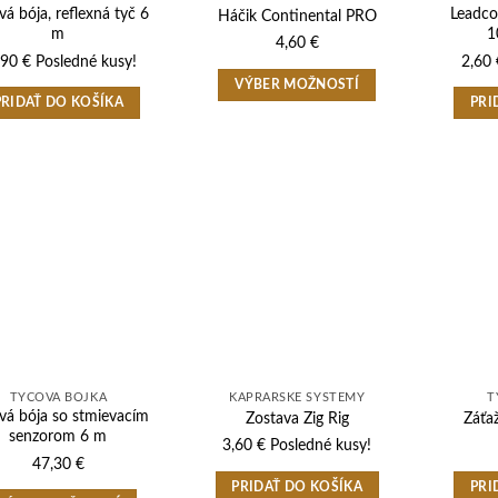
vá bója, reflexná tyč 6
Leadco
Háčik Continental PRO
m
1
4,60
€
,90
€
Posledné kusy!
2,60
VÝBER MOŽNOSTÍ
PRIDAŤ DO KOŠÍKA
PRI
Tento
produkt
má
viacero
variantov.
Možnosti
si
môžete
vybrať
na
stránke
produktu.
TYČOVÁ BÓJKA
KAPRÁRSKE SYSTÉMY
T
vá bója so stmievacím
Zostava Zig Rig
Záťa
senzorom 6 m
3,60
€
Posledné kusy!
47,30
€
PRIDAŤ DO KOŠÍKA
PRI