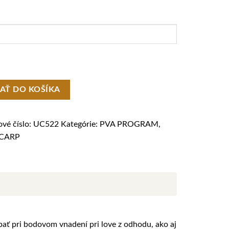
o
DAŤ DO KOŠÍKA
vé číslo:
UC522
Kategórie:
PVA PROGRAM
,
CARP
ať pri bodovom vnadení pri love z odhodu, ako aj