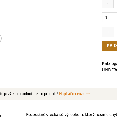
množstv
Vrecká
Pva
150mm
x
75mm
PRI
20
ks
Katalógo
UNDER
te
prvý, kto ohodnotí
tento produkt!
Napísať recenziu →
Rozpustné vrecká sú výrobkom, ktorý nesmie chýb
S