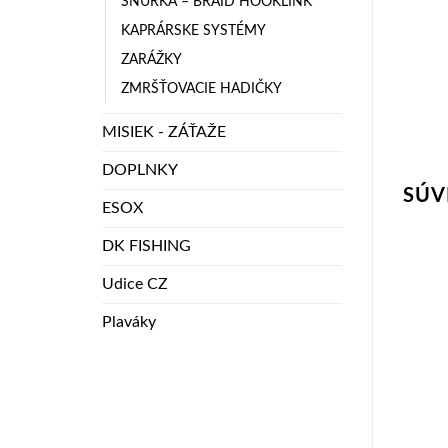
ŠNÚRKA – BRAID HOOKLINK
KAPRÁRSKE SYSTÉMY
ZARÁŽKY
ZMRŠŤOVACIE HADIČKY
MISIEK - ZÁŤAŽE
DOPLNKY
SÚV
ESOX
DK FISHING
Udice CZ
Plaváky