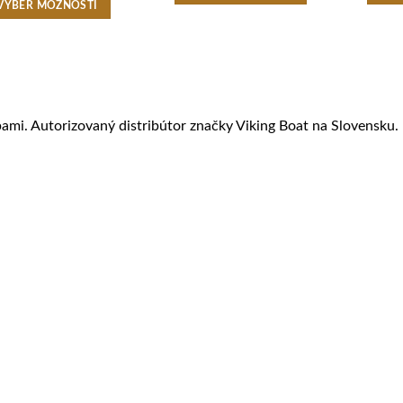
VÝBER MOŽNOSTÍ
Tento
produkt
má
viacero
variantov.
ami. Autorizovaný distribútor značky Viking Boat na Slovensku.
Možnosti
si
môžete
vybrať
na
stránke
produktu.