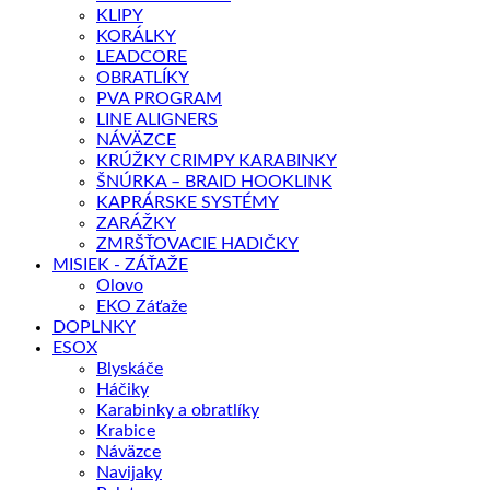
KLIPY
KORÁLKY
LEADCORE
OBRATLÍKY
PVA PROGRAM
LINE ALIGNERS
NÁVÄZCE
KRÚŽKY CRIMPY KARABINKY
ŠNÚRKA – BRAID HOOKLINK
KAPRÁRSKE SYSTÉMY
ZARÁŽKY
ZMRŠŤOVACIE HADIČKY
MISIEK - ZÁŤAŽE
Olovo
EKO Záťaže
DOPLNKY
ESOX
Blyskáče
Háčiky
Karabinky a obratlíky
Krabice
Náväzce
Navijaky