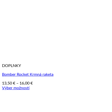
DOPLNKY
Bomber Rocket Krmná raketa
Price
13,50
€
–
16,00
€
range:
Výber možností
Tento
13,50 €
produkt
through
má
16,00 €
viacero
variantov.