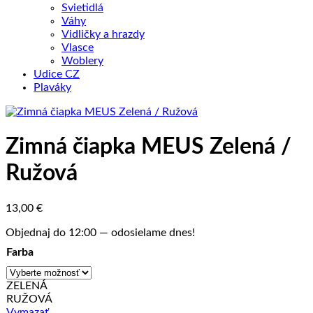
Svietidlá
Váhy
Vidličky a hrazdy
Vlasce
Woblery
Udice CZ
Plaváky
Zimná čiapka MEUS Zelená /
Ružová
13,00
€
Objednaj do 12:00 — odosielame dnes!
Farba
ZELENÁ
RUŽOVÁ
Vymazať