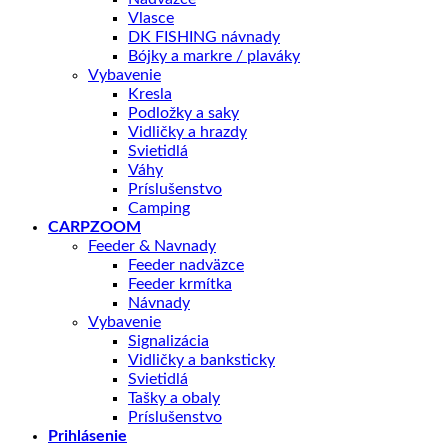
Vlasce
DK FISHING návnady
Bójky a markre / plaváky
Vybavenie
Kresla
Podložky a saky
Vidličky a hrazdy
Svietidlá
Váhy
Príslušenstvo
Camping
CARPZOOM
Feeder & Navnady
Feeder nadväzce
Feeder krmítka
Návnady
Vybavenie
Signalizácia
Vidličky a banksticky
Svietidlá
Tašky a obaly
Príslušenstvo
Prihlásenie