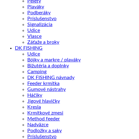
Pelety
Plaváky
Podberáky
Príslušenstvo
Signalizácia
Udice
Vlasce
Záťaže a broky
DK FISHING
Udice
Bójky a markre / plaváky
Bižutéria a doplnky
Camping
DK FISHING návnady
Feeder krmítka
Gumové nástrahy
Háčiky
Jigové hlavičky
Kresla
Krmítkové zmesi
Method feeder
Nadväzce
Podložky a saky
Príslušenstvo