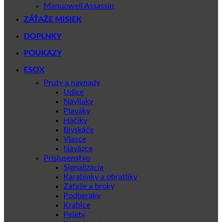
Manuowell Assassin
ZÁŤAŽE MISIEK
DOPLNKY
POUKAZY
ESOX
Pruty a navnady
Udice
Navijaky
Plaváky
Háčiky
Blyskáče
Vlasce
Náväzce
Prislusenstvo
Signalizácia
Karabinky a obratlíky
Záťaže a broky
Podberáky
Krabice
Pelety