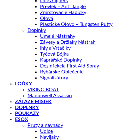
Line Aligners
Prevlek – Anti Tangle
Zmršťovacie Hadičky
Olová
Plastické Olovo – Tungsten Putty
Doplnky
Umelé Nástrahy
Závesy a Držiaky Nástrah
Ihly a Vrtačiky
Tyčová Bójka
Kaprářské Doplnky
Dezinfekcia First Aid Spray
Rybárske Oblečenie
Signalizátory
LOĎKY
VIKING BOAT
Manuowell Assassin
ZÁŤAŽE MISIEK
DOPLNKY
POUKAZY
ESOX
Pruty a navnady
Udice
Navijaky