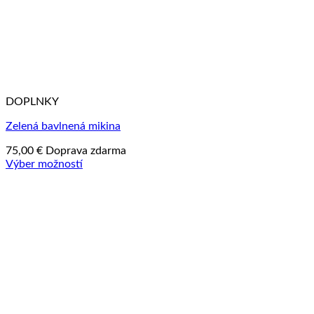
DOPLNKY
Zelená bavlnená mikina
75,00
€
Doprava zdarma
Výber možností
Tento
produkt
má
viacero
variantov.
Možnosti
si
môžete
vybrať
na
stránke