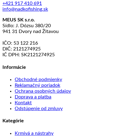
+421 917 410 691
info@nadkofishing.sk
MEUS SK s.r.o.
Sídlo: J. Dózsu 380/20
941 31 Dvory nad Žitavou
IČO: 53 122 216
DIČ: 2121274925
IČ DPH: SK2121274925
Informácie
Obchodné podmienky
Reklamačný poriadok
Ochrana osobných údajov
Doprava a platba
Kontakt
Odstúpenie od zmluvy
Kategórie
Krmivá a nástrahy