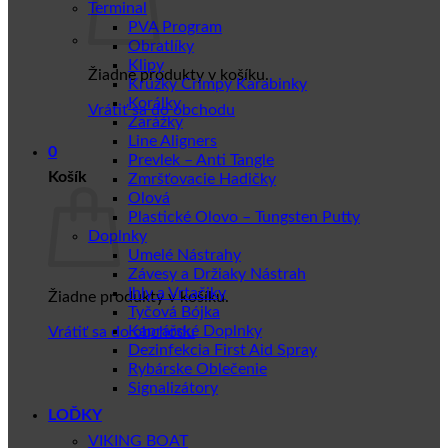
Terminal
PVA Program
Obratlíky
Klipy
Žiadne produkty v košíku.
Krúžky Crimpy Karabinky
Korálky
Vrátiť sa do obchodu
Zarážky
Line Aligners
0
Prevlek – Anti Tangle
Košík
Zmršťovacie Hadičky
Olová
Plastické Olovo – Tungsten Putty
Doplnky
Umelé Nástrahy
Závesy a Držiaky Nástrah
Ihly a Vrtačiky
Žiadne produkty v košíku.
Tyčová Bójka
Kaprářské Doplnky
Vrátiť sa do obchodu
Dezinfekcia First Aid Spray
Rybárske Oblečenie
Signalizátory
LOĎKY
VIKING BOAT