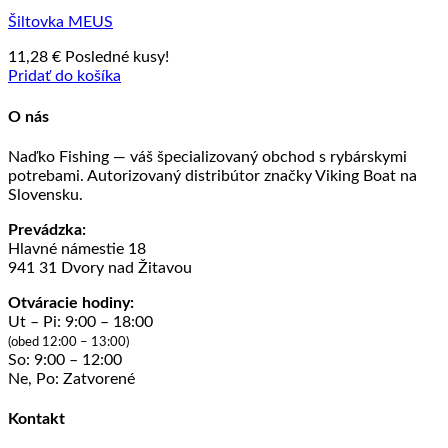
Šiltovka MEUS
11,28
€
Posledné kusy!
Pridať do košíka
O nás
Naďko Fishing — váš špecializovaný obchod s rybárskymi
potrebami. Autorizovaný distribútor značky Viking Boat na
Slovensku.
Prevádzka:
Hlavné námestie 18
941 31 Dvory nad Žitavou
Otváracie hodiny:
Ut – Pi: 9:00 – 18:00
(obed 12:00 – 13:00)
So: 9:00 – 12:00
Ne, Po: Zatvorené
Kontakt