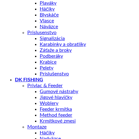
Plaváky
Háčiky
Blyskáče
Vlasce
Náväzce
Prislusenstvo
Signalizácia
Karabinky a obratlíky
Záťaže a broky
Podberáky
Krabice
Pelety
Príslušenstvo
DK FISHING
Privlac & Feeder
Gumové nástrahy
Jigové hlavičky
Woblery
Feeder krmítka
Method feeder
Krmítkové zmesi
Montaze
Háčiky
Nadväzce