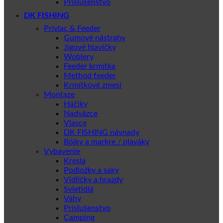
Príslušenstvo
DK FISHING
Privlac & Feeder
Gumové nástrahy
Jigové hlavičky
Woblery
Feeder krmítka
Method feeder
Krmítkové zmesi
Montaze
Háčiky
Nadväzce
Vlasce
DK FISHING návnady
Bójky a markre / plaváky
Vybavenie
Kresla
Podložky a saky
Vidličky a hrazdy
Svietidlá
Váhy
Príslušenstvo
Camping