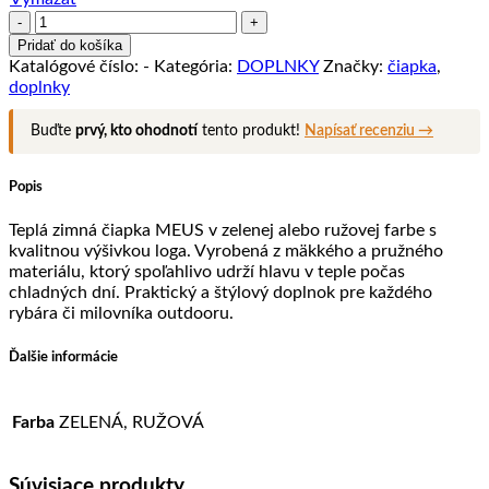
množstvo
Zimná
Pridať do košíka
čiapka
Katalógové číslo:
-
Kategória:
DOPLNKY
Značky:
čiapka
,
MEUS
doplnky
Zelená
/
Buďte
prvý, kto ohodnotí
tento produkt!
Napísať recenziu →
Ružová
Popis
Teplá zimná čiapka MEUS v zelenej alebo ružovej farbe s
kvalitnou výšivkou loga. Vyrobená z mäkkého a pružného
materiálu, ktorý spoľahlivo udrží hlavu v teple počas
chladných dní. Praktický a štýlový doplnok pre každého
rybára či milovníka outdooru.
Ďalšie informácie
Farba
ZELENÁ, RUŽOVÁ
Súvisiace produkty