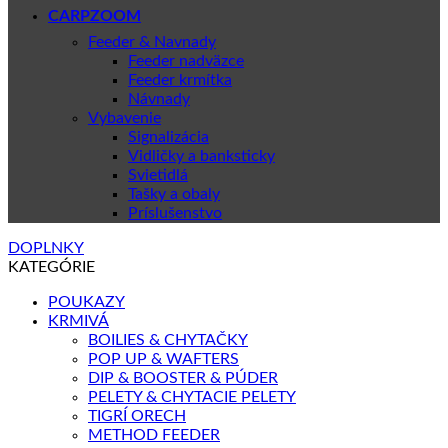
CARPZOOM
Feeder & Navnady
Feeder nadväzce
Feeder krmítka
Návnady
Vybavenie
Signalizácia
Vidličky a banksticky
Svietidlá
Tašky a obaly
Príslušenstvo
DOPLNKY
KATEGÓRIE
POUKAZY
KRMIVÁ
BOILIES & CHYTAČKY
POP UP & WAFTERS
DIP & BOOSTER & PÚDER
PELETY & CHYTACIE PELETY
TIGRÍ ORECH
METHOD FEEDER