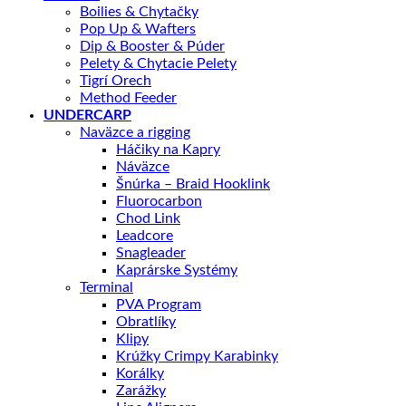
Boilies & Chytačky
Pop Up & Wafters
Dip & Booster & Púder
Pelety & Chytacie Pelety
Tigrí Orech
Method Feeder
UNDERCARP
Naväzce a rigging
Háčiky na Kapry
Náväzce
Šnúrka – Braid Hooklink
Fluorocarbon
Chod Link
Leadcore
Snagleader
Kaprárske Systémy
Terminal
PVA Program
Obratlíky
Klipy
Krúžky Crimpy Karabinky
Korálky
Zarážky