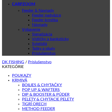
CARPZOOM
Feeder & Navnady
Feeder nadväzce
Feeder krmítka
Návnady
Vybavenie
Signalizácia
Vidličky a banksticky
Svietidlá
Tašky a obaly
Príslušenstvo
DK FISHING
/
Príslušenstvo
KATEGÓRIE
POUKAZY
KRMIVÁ
BOILIES & CHYTAČKY
POP UP & WAFTERS
DIP & BOOSTER & PÚDER
PELETY & CHYTACIE PELETY
TIGRÍ ORECH
METHOD FEEDER