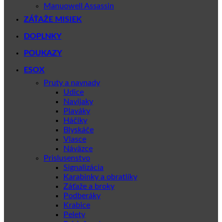
Manuowell Assassin
ZÁŤAŽE MISIEK
DOPLNKY
POUKAZY
ESOX
Pruty a navnady
Udice
Navijaky
Plaváky
Háčiky
Blyskáče
Vlasce
Náväzce
Prislusenstvo
Signalizácia
Karabinky a obratlíky
Záťaže a broky
Podberáky
Krabice
Pelety