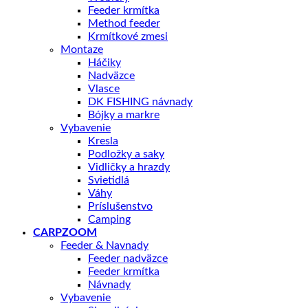
Feeder krmítka
Method feeder
Krmítkové zmesi
Montaze
Háčiky
Nadväzce
Vlasce
DK FISHING návnady
Bójky a markre
Vybavenie
Kresla
Podložky a saky
Vidličky a hrazdy
Svietidlá
Váhy
Príslušenstvo
Camping
CARPZOOM
Feeder & Navnady
Feeder nadväzce
Feeder krmítka
Návnady
Vybavenie