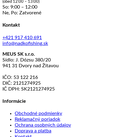
(obed 12:00 – 13:00)
So: 9:00 – 12:00
Ne, Po: Zatvorené
Kontakt
+421 917 410 691
info@nadkofishing.sk
MEUS SK s.r.o.
Sídlo: J. Dózsu 380/20
941 31 Dvory nad Žitavou
IČO: 53 122 216
DIČ: 2121274925
IČ DPH: SK2121274925
Informácie
Obchodné podmienky
Reklamačný poriadok
Ochrana osobných údajov
Doprava a platba
Kontakt