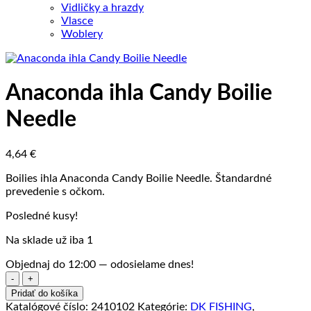
Vidličky a hrazdy
Vlasce
Woblery
Anaconda ihla Candy Boilie
Needle
4,64
€
Boilies ihla Anaconda Candy Boilie Needle. Štandardné
prevedenie s očkom.
Posledné kusy!
Na sklade už iba 1
Objednaj do 12:00 — odosielame dnes!
množstvo
Anaconda
Pridať do košíka
ihla
Katalógové číslo:
2410102
Kategórie:
DK FISHING
,