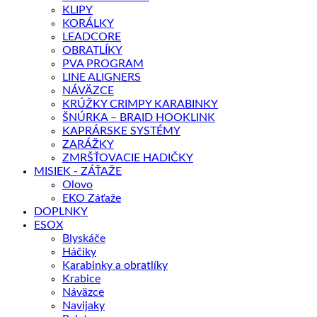
KLIPY
KORÁLKY
LEADCORE
OBRATLÍKY
PVA PROGRAM
LINE ALIGNERS
NÁVÄZCE
KRÚŽKY CRIMPY KARABINKY
ŠNÚRKA – BRAID HOOKLINK
KAPRÁRSKE SYSTÉMY
ZARÁŽKY
ZMRŠŤOVACIE HADIČKY
MISIEK - ZÁŤAŽE
Olovo
EKO Záťaže
DOPLNKY
ESOX
Blyskáče
Háčiky
Karabinky a obratlíky
Krabice
Náväzce
Navijaky