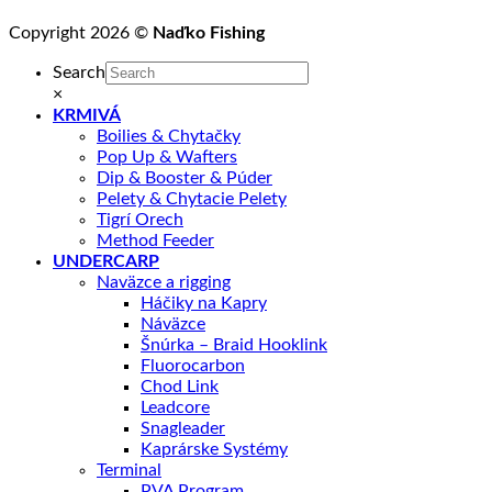
Copyright 2026 ©
Naďko Fishing
Search
×
KRMIVÁ
Boilies & Chytačky
Pop Up & Wafters
Dip & Booster & Púder
Pelety & Chytacie Pelety
Tigrí Orech
Method Feeder
UNDERCARP
Naväzce a rigging
Háčiky na Kapry
Náväzce
Šnúrka – Braid Hooklink
Fluorocarbon
Chod Link
Leadcore
Snagleader
Kaprárske Systémy
Terminal
PVA Program