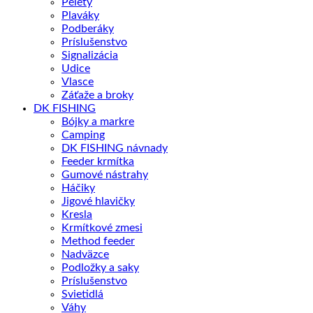
Pelety
Plaváky
Podberáky
Príslušenstvo
Signalizácia
Udice
Vlasce
Záťaže a broky
DK FISHING
Bójky a markre
Camping
DK FISHING návnady
Feeder krmítka
Gumové nástrahy
Háčiky
Jigové hlavičky
Kresla
Krmítkové zmesi
Method feeder
Nadväzce
Podložky a saky
Príslušenstvo
Svietidlá
Váhy