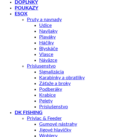
DOPLNKY
POUKAZY
ESOX
Pruty a navnady
Udice
Navijaky
Plaváky
Háčiky
Blyskáče
Vlasce
Náväzce
Prislusenstvo
Signalizácia
Karabinky a obratlíky
Záťaže a broky
Podberáky
Krabice
Pelety
Príslušenstvo
DK FISHING
Privlac & Feeder
Gumové nástrahy
Jigové hlavičky
Woblery