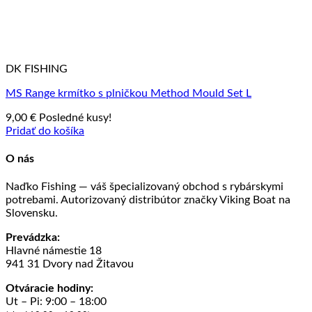
DK FISHING
MS Range krmítko s plničkou Method Mould Set L
9,00
€
Posledné kusy!
Pridať do košíka
O nás
Naďko Fishing — váš špecializovaný obchod s rybárskymi
potrebami. Autorizovaný distribútor značky Viking Boat na
Slovensku.
Prevádzka:
Hlavné námestie 18
941 31 Dvory nad Žitavou
Otváracie hodiny:
Ut – Pi: 9:00 – 18:00