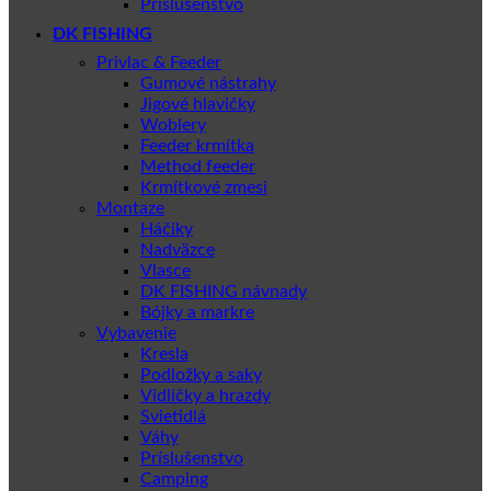
Príslušenstvo
DK FISHING
Privlac & Feeder
Gumové nástrahy
Jigové hlavičky
Woblery
Feeder krmítka
Method feeder
Krmítkové zmesi
Montaze
Háčiky
Nadväzce
Vlasce
DK FISHING návnady
Bójky a markre
Vybavenie
Kresla
Podložky a saky
Vidličky a hrazdy
Svietidlá
Váhy
Príslušenstvo
Camping