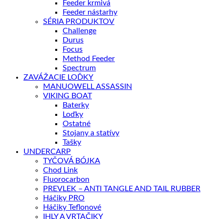
Feeder krmivá
Feeder nástarhy
SÉRIA PRODUKTOV
Challenge
Durus
Focus
Method Feeder
Spectrum
ZAVÁŽACIE LOĎKY
MANUOWELL ASSASSIN
VIKING BOAT
Baterky
Loďky
Ostatné
Stojany a statívy
Tašky
UNDERCARP
TYČOVÁ BÓJKA
Chod Link
Fluorocarbon
PREVLEK – ANTI TANGLE AND TAIL RUBBER
Háčiky PRO
Háčiky Teflonové
IHLY A VRTAČIKY