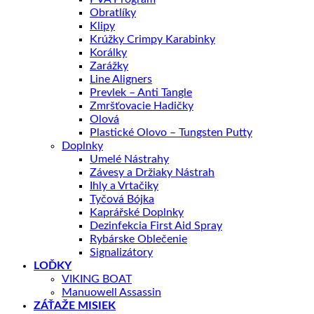
Obratlíky
Klipy
Krúžky Crimpy Karabinky
Korálky
Zarážky
Line Aligners
Prevlek – Anti Tangle
Zmršťovacie Hadičky
Olová
Plastické Olovo – Tungsten Putty
Doplnky
Umelé Nástrahy
Závesy a Držiaky Nástrah
Ihly a Vrtačiky
Tyčová Bójka
Kaprářské Doplnky
Dezinfekcia First Aid Spray
Rybárske Oblečenie
Signalizátory
LOĎKY
VIKING BOAT
Manuowell Assassin
ZÁŤAŽE MISIEK