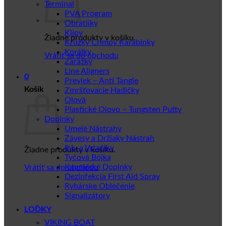
Terminal
PVA Program
Obratlíky
Klipy
Žiadne produkty v košíku.
Krúžky Crimpy Karabinky
Korálky
Vrátiť sa do obchodu
Zarážky
Line Aligners
0
Prevlek – Anti Tangle
Košík
Zmršťovacie Hadičky
Olová
Plastické Olovo – Tungsten Putty
Doplnky
Umelé Nástrahy
Závesy a Držiaky Nástrah
Ihly a Vrtačiky
Žiadne produkty v košíku.
Tyčová Bójka
Kaprářské Doplnky
Vrátiť sa do obchodu
Dezinfekcia First Aid Spray
Rybárske Oblečenie
Signalizátory
LOĎKY
VIKING BOAT