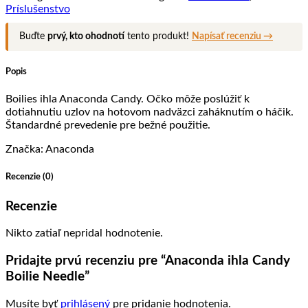
Candy
Príslušenstvo
Boilie
Needle
Buďte
prvý, kto ohodnotí
tento produkt!
Napísať recenziu →
Popis
Boilies ihla Anaconda Candy. Očko môže poslúžiť k
dotiahnutiu uzlov na hotovom nadväzci zaháknutím o háčik.
Štandardné prevedenie pre bežné použitie.
Značka: Anaconda
Recenzie (0)
Recenzie
Nikto zatiaľ nepridal hodnotenie.
Pridajte prvú recenziu pre “Anaconda ihla Candy
Boilie Needle”
Musíte byť
prihlásený
pre pridanie hodnotenia.