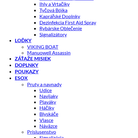
Ihly a Vrtačiky
Tyčová Bójka
Kaprářské Doplnky
Dezinfekcia First Aid Spray
Rybárske Oblečenie
Signalizátory
LOĎKY
VIKING BOAT
Manuowell Assassin
ZÁŤAŽE MISIEK
DOPLNKY
POUKAZY
ESOX
Pruty a navnady
Udice
Navijaky
Plaváky
Háčiky
Blyskáče
Vlasce
Náväzce
Prislusenstvo
Signalizácia