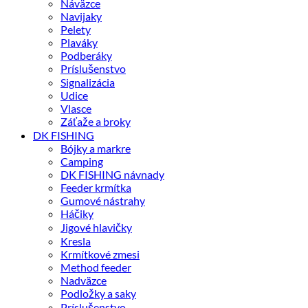
Náväzce
Navijaky
Pelety
Plaváky
Podberáky
Príslušenstvo
Signalizácia
Udice
Vlasce
Záťaže a broky
DK FISHING
Bójky a markre
Camping
DK FISHING návnady
Feeder krmítka
Gumové nástrahy
Háčiky
Jigové hlavičky
Kresla
Krmítkové zmesi
Method feeder
Nadväzce
Podložky a saky
Príslušenstvo