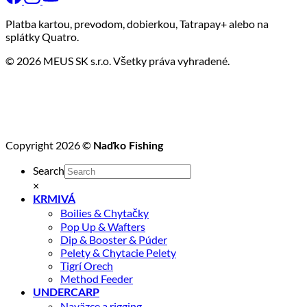
Platba kartou, prevodom, dobierkou, Tatrapay+ alebo na
splátky Quatro.
© 2026 MEUS SK s.r.o. Všetky práva vyhradené.
Copyright 2026 ©
Naďko Fishing
Search
×
KRMIVÁ
Boilies & Chytačky
Pop Up & Wafters
Dip & Booster & Púder
Pelety & Chytacie Pelety
Tigrí Orech
Method Feeder
UNDERCARP
Naväzce a rigging