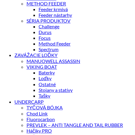
METHOD FEEDER
Feeder krmivá
Feeder nástarhy
SÉRIA PRODUKTOV
Challenge
Durus
Focus
Method Feeder
Spectrum
ZAVÁŽACIE LOĎKY
MANUOWELL ASSASSIN
VIKING BOAT
Baterky
Loďky
Ostatné
Stojany a statívy
Tašky
UNDERCARP
TYČOVÁ BÓJKA
Chod Link
Fluorocarbon
PREVLEK – ANTI TANGLE AND TAIL RUBBER
Háčiky PRO