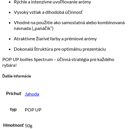
Rýchle a intenzívne uvoľňovanie arómy
Vysoký vztlak a dlhodobá účinnosť
Vhodné na použitie ako samostatná alebo kombinovaná
návnada („panáčik“)
Atraktívne žiarivé farby a prémiové arómy
Dokonalá štruktúra pre optimálnu prezentáciu
POP UP boilies Spectrum – účinná stratégia pre každého
rybára!
Ďalšie informácie
Jahoda
Prichuť
POP UP
typ
50g
Hmotnosť