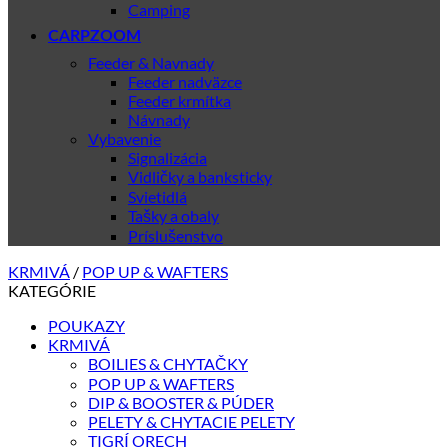
Camping
CARPZOOM
Feeder & Navnady
Feeder nadväzce
Feeder krmítka
Návnady
Vybavenie
Signalizácia
Vidličky a banksticky
Svietidlá
Tašky a obaly
Príslušenstvo
KRMIVÁ
/
POP UP & WAFTERS
KATEGÓRIE
POUKAZY
KRMIVÁ
BOILIES & CHYTAČKY
POP UP & WAFTERS
DIP & BOOSTER & PÚDER
PELETY & CHYTACIE PELETY
TIGRÍ ORECH