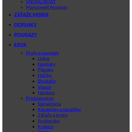
VIKING BOAT
Manuowell Assassin
ZÁŤAŽE MISIEK
DOPLNKY
POUKAZY
ESOX
Pruty a navnady
Udice
Navijaky
Plaváky
Háčiky
Blyskáče
Vlasce
Náväzce
Prislusenstvo
Signalizácia
Karabinky a obratlíky
Záťaže a broky
Podberáky
Krabice
Pelety