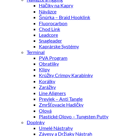
Háčiky na Kapry
Náväzce
Šnúrka – Braid Hooklink
Fluorocarbon
Chod Link
Leadcore
Snagleader
Kaprárske Systémy
Terminal
PVA Program
Obratlíky
Klipy
Krúžky Crimpy Karabinky
Korálky
Zarážky
Line Aligners
Prevlek – Anti Tangle
Zmršťovacie Hadičky
Olová
Plastické Olovo – Tungsten Putty
Doplnky
Umelé Nástrahy
Závesy a Držiaky Nástrah