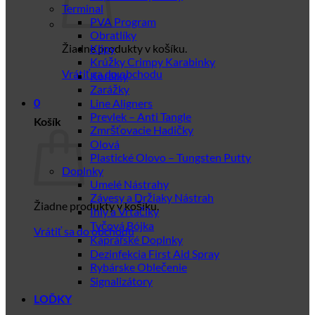
Terminal
PVA Program
Obratlíky
Žiadne produkty v košíku.
Klipy
Krúžky Crimpy Karabinky
Vrátiť sa do obchodu
Korálky
Zarážky
Line Aligners
0
Prevlek – Anti Tangle
Košík
Zmršťovacie Hadičky
Olová
Plastické Olovo – Tungsten Putty
Doplnky
Umelé Nástrahy
Závesy a Držiaky Nástrah
Žiadne produkty v košíku.
Ihly a Vrtačiky
Tyčová Bójka
Vrátiť sa do obchodu
Kaprářské Doplnky
Dezinfekcia First Aid Spray
Rybárske Oblečenie
Signalizátory
LOĎKY