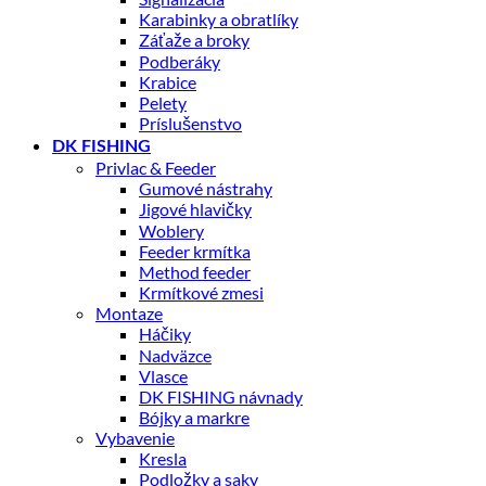
Karabinky a obratlíky
Záťaže a broky
Podberáky
Krabice
Pelety
Príslušenstvo
DK FISHING
Privlac & Feeder
Gumové nástrahy
Jigové hlavičky
Woblery
Feeder krmítka
Method feeder
Krmítkové zmesi
Montaze
Háčiky
Nadväzce
Vlasce
DK FISHING návnady
Bójky a markre
Vybavenie
Kresla
Podložky a saky