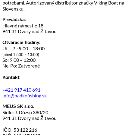
potrebami. Autorizovaný distribútor značky Viking Boat na
Slovensku.
Prevádzka:
Hlavné námestie 18
941 31 Dvory nad Žitavou
Otváracie hodiny:
Ut – Pi: 9:00 – 18:00
(obed 12:00 – 13:00)
So: 9:00 – 12:00
Ne, Po: Zatvorené
Kontakt
+421 917 410 691
info@nadkofishing.sk
MEUS SK s.r.o.
Sídlo: J. Dózsu 380/20
941 31 Dvory nad Žitavou
IČO: 53 122 216