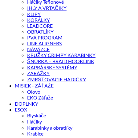
Háčiky Teflonové
IHLY A VRTAČIKY
KLIPY
KORÁLKY
LEADCORE
OBRATLÍKY
PVA PROGRAM
LINE ALIGNERS
NÁVÄZCE
KRÚŽKY CRIMPY KARABINKY
ŠNÚRKA – BRAID HOOKLINK
KAPRÁRSKE SYSTÉMY
ZARÁŽKY
ZMRŠŤOVACIE HADIČKY
MISIEK - ZÁŤAŽE
Olovo
EKO Záťaže
DOPLNKY
ESOX
Blyskáče
Háčiky
Karabinky a obratlíky
Krabice