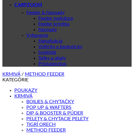
CARPZOOM
Feeder & Navnady
Feeder nadväzce
Feeder krmítka
Návnady
Vybavenie
Signalizácia
Vidličky a banksticky
Svietidlá
Tašky a obaly
Príslušenstvo
KRMIVÁ
/
METHOD FEEDER
KATEGÓRIE
POUKAZY
KRMIVÁ
BOILIES & CHYTAČKY
POP UP & WAFTERS
DIP & BOOSTER & PÚDER
PELETY & CHYTACIE PELETY
TIGRÍ ORECH
METHOD FEEDER