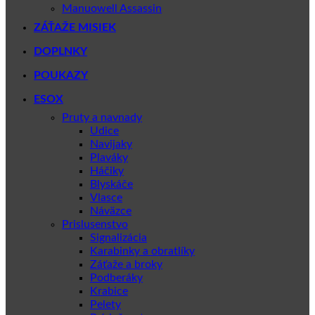
Manuowell Assassin
ZÁŤAŽE MISIEK
DOPLNKY
POUKAZY
ESOX
Pruty a navnady
Udice
Navijaky
Plaváky
Háčiky
Blyskáče
Vlasce
Náväzce
Prislusenstvo
Signalizácia
Karabinky a obratlíky
Záťaže a broky
Podberáky
Krabice
Pelety