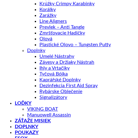
Krúžky Crimpy Karabinky
Korálky
Zarážky
Line Aligners
Prevlek – Anti Tangle
Zmršťovacie Hadičky
Olová
Plastické Olovo – Tungsten Putty
Doplnky
Umelé Nástrahy
Závesy a Držiaky Nástrah
Ihly a Vrtačiky
Tyčová Bójka
Kaprářské Doplnky
Dezinfekcia First Aid Spray
Rybárske Oblečenie
Signalizátory
LOĎKY
VIKING BOAT
Manuowell Assassin
ZÁŤAŽE MISIEK
DOPLNKY
POUKAZY