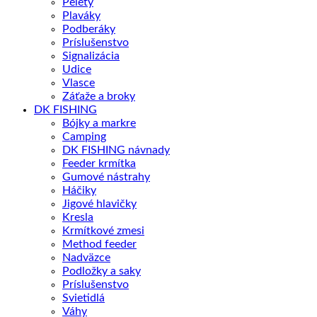
Pelety
Plaváky
Podberáky
Príslušenstvo
Signalizácia
Udice
Vlasce
Záťaže a broky
DK FISHING
Bójky a markre
Camping
DK FISHING návnady
Feeder krmítka
Gumové nástrahy
Háčiky
Jigové hlavičky
Kresla
Krmítkové zmesi
Method feeder
Nadväzce
Podložky a saky
Príslušenstvo
Svietidlá
Váhy