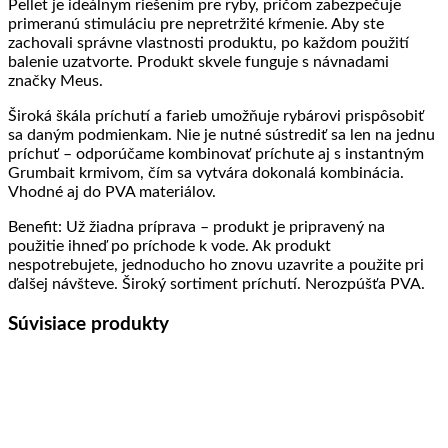
Pellet je ideálnym riešením pre ryby, pričom zabezpečuje
primeranú stimuláciu pre nepretržité kŕmenie. Aby ste
zachovali správne vlastnosti produktu, po každom použití
balenie uzatvorte. Produkt skvele funguje s návnadami
značky Meus.
Široká škála príchutí a farieb umožňuje rybárovi prispôsobiť
sa daným podmienkam. Nie je nutné sústrediť sa len na jednu
príchuť – odporúčame kombinovať príchute aj s instantným
Grumbait krmivom, čím sa vytvára dokonalá kombinácia.
Vhodné aj do PVA materiálov.
Benefit: Už žiadna príprava – produkt je pripravený na
použitie ihneď po príchode k vode. Ak produkt
nespotrebujete, jednoducho ho znovu uzavrite a použite pri
ďalšej návšteve. Široký sortiment príchutí. Nerozpúšťa PVA.
Súvisiace produkty