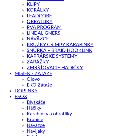
KLIPY
KORÁLKY
LEADCORE
OBRATLÍKY
PVA PROGRAM
LINE ALIGNERS
NÁVÄZCE
KRÚŽKY CRIMPY KARABINKY
ŠNÚRKA – BRAID HOOKLINK
KAPRÁRSKE SYSTÉMY
ZARÁŽKY
ZMRŠŤOVACIE HADIČKY
MISIEK - ZÁŤAŽE
Olovo
EKO Záťaže
DOPLNKY
ESOX
Blyskáče
Háčiky
Karabinky a obratlíky
Krabice
Náväzce
Navijaky