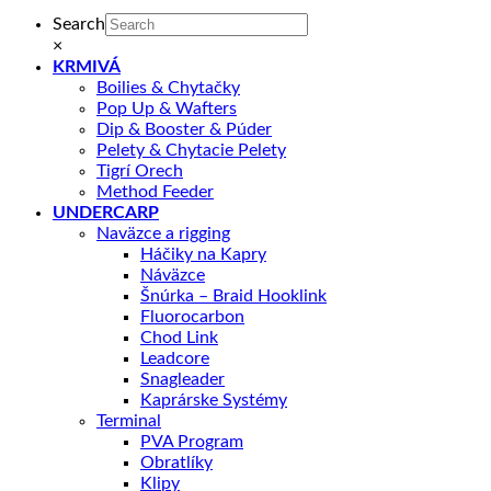
Search
×
KRMIVÁ
Boilies & Chytačky
Pop Up & Wafters
Dip & Booster & Púder
Pelety & Chytacie Pelety
Tigrí Orech
Method Feeder
UNDERCARP
Naväzce a rigging
Háčiky na Kapry
Náväzce
Šnúrka – Braid Hooklink
Fluorocarbon
Chod Link
Leadcore
Snagleader
Kaprárske Systémy
Terminal
PVA Program
Obratlíky
Klipy