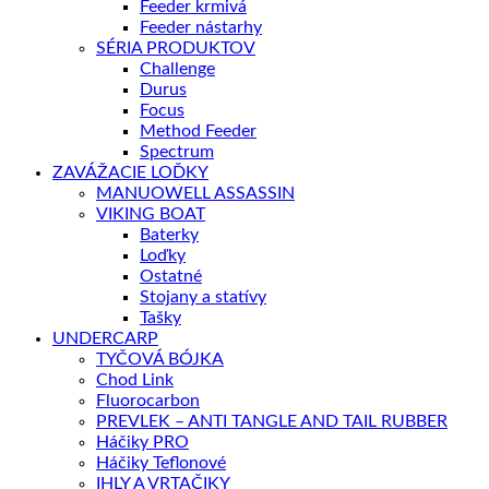
Feeder krmivá
Feeder nástarhy
SÉRIA PRODUKTOV
Challenge
Durus
Focus
Method Feeder
Spectrum
ZAVÁŽACIE LOĎKY
MANUOWELL ASSASSIN
VIKING BOAT
Baterky
Loďky
Ostatné
Stojany a statívy
Tašky
UNDERCARP
TYČOVÁ BÓJKA
Chod Link
Fluorocarbon
PREVLEK – ANTI TANGLE AND TAIL RUBBER
Háčiky PRO
Háčiky Teflonové
IHLY A VRTAČIKY