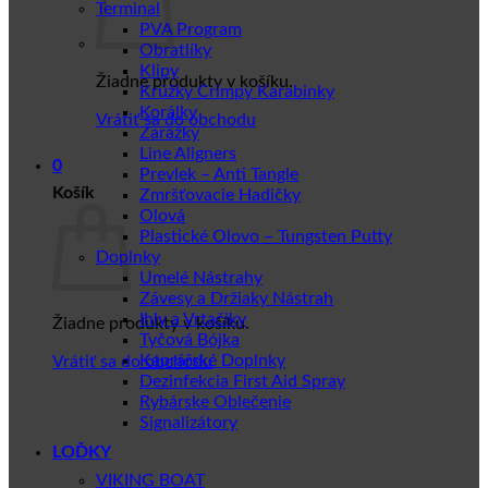
Terminal
PVA Program
Obratlíky
Klipy
Žiadne produkty v košíku.
Krúžky Crimpy Karabinky
Korálky
Vrátiť sa do obchodu
Zarážky
Line Aligners
0
Prevlek – Anti Tangle
Košík
Zmršťovacie Hadičky
Olová
Plastické Olovo – Tungsten Putty
Doplnky
Umelé Nástrahy
Závesy a Držiaky Nástrah
Ihly a Vrtačiky
Žiadne produkty v košíku.
Tyčová Bójka
Kaprářské Doplnky
Vrátiť sa do obchodu
Dezinfekcia First Aid Spray
Rybárske Oblečenie
Signalizátory
LOĎKY
VIKING BOAT