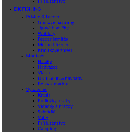
Príslušenstvo
DK FISHING
Privlac & Feeder
Gumové nástrahy
Jigové hlavičky
Woblery
Feeder krmítka
Method feeder
Krmítkové zmesi
Montaze
Háčiky
Nadväzce
Vlasce
DK FISHING návnady
Bójky a markre
Vybavenie
Kresla
Podložky a saky
Vidličky a hrazdy
Svietidlá
Váhy
Príslušenstvo
Camping