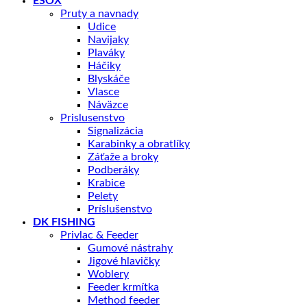
ESOX
Pruty a navnady
Udice
Navijaky
Plaváky
Háčiky
Blyskáče
Vlasce
Náväzce
Prislusenstvo
Signalizácia
Karabinky a obratlíky
Záťaže a broky
Podberáky
Krabice
Pelety
Príslušenstvo
DK FISHING
Privlac & Feeder
Gumové nástrahy
Jigové hlavičky
Woblery
Feeder krmítka
Method feeder