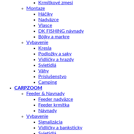
Krmítkové zmesi
Montaze
Háčiky
Nadväzce
Vlasce
DK FISHING návnady
Bójky a markre
Vybavenie
Kresla
Podložky a saky
Vidličky a hrazdy
Svietidlá
Váhy
Príslušenstvo
Camping
CARPZOOM
Feeder & Navnady
Feeder nadväzce
Feeder krmítka
Návnady
Vybavenie
Signalizácia
Vidličky a banksticky
Svietidlá