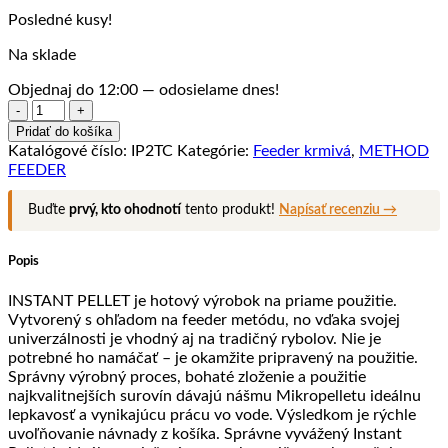
Posledné kusy!
Na sklade
Objednaj do 12:00 — odosielame dnes!
množstvo
INSTANT
Pridať do košíka
PELLET
Katalógové číslo:
IP2TC
Kategórie:
Feeder krmivá
,
METHOD
700g
FEEDER
–
Tropic
Buďte
prvý, kto ohodnotí
tento produkt!
Napísať recenziu →
Popis
INSTANT PELLET je hotový výrobok na priame použitie.
Vytvorený s ohľadom na feeder metódu, no vďaka svojej
univerzálnosti je vhodný aj na tradičný rybolov. Nie je
potrebné ho namáčať – je okamžite pripravený na použitie.
Správny výrobný proces, bohaté zloženie a použitie
najkvalitnejších surovín dávajú nášmu Mikropelletu ideálnu
lepkavosť a vynikajúcu prácu vo vode. Výsledkom je rýchle
uvoľňovanie návnady z košíka. Správne vyvážený Instant