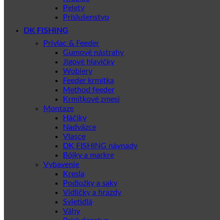
Pelety
Príslušenstvo
DK FISHING
Privlac & Feeder
Gumové nástrahy
Jigové hlavičky
Woblery
Feeder krmítka
Method feeder
Krmítkové zmesi
Montaze
Háčiky
Nadväzce
Vlasce
DK FISHING návnady
Bójky a markre
Vybavenie
Kresla
Podložky a saky
Vidličky a hrazdy
Svietidlá
Váhy