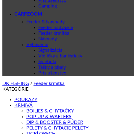
Príslušenstvo
Camping
CARPZOOM
Feeder & Navnady
Feeder nadväzce
Feeder krmítka
Návnady
Vybavenie
Signalizácia
Vidličky a banksticky
Svietidlá
Tašky a obaly
Príslušenstvo
DK FISHING
/
Feeder krmítka
KATEGÓRIE
POUKAZY
KRMIVÁ
BOILIES & CHYTAČKY
POP UP & WAFTERS
DIP & BOOSTER & PÚDER
PELETY & CHYTACIE PELETY
TIGRÍ ORECH