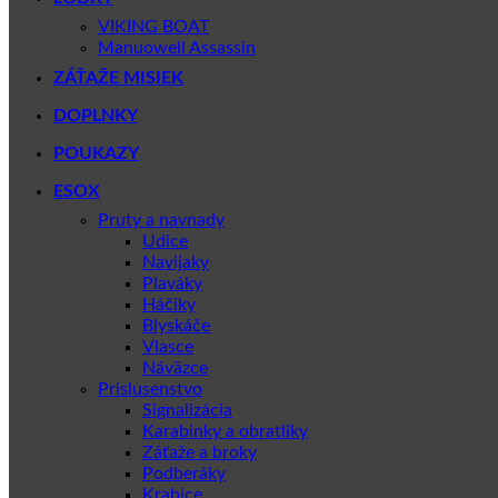
VIKING BOAT
Manuowell Assassin
ZÁŤAŽE MISIEK
DOPLNKY
POUKAZY
ESOX
Pruty a navnady
Udice
Navijaky
Plaváky
Háčiky
Blyskáče
Vlasce
Náväzce
Prislusenstvo
Signalizácia
Karabinky a obratlíky
Záťaže a broky
Podberáky
Krabice