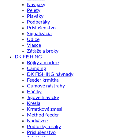
Navijaky
Pelety
Plaváky
Podberáky
Príslušenstvo
Signalizácia
Udice
Vlasce
Záťaže a broky
DK FISHING
Bójky a markre
Camping
DK FISHING návnady
Feeder krmítka
Gumové nástrahy
Háčiky
Jigové hlavičky
Kresla
Krmítkové zmesi
Method feeder
Nadväzce
Podložky a saky
Príslušenstvo