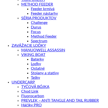
METHOD FEEDER
Feeder krmivá
Feeder nástarhy
SÉRIA PRODUKTOV
Challenge
Durus
Focus
Method Feeder
Spectrum
ZAVÁŽACIE LOĎKY
MANUOWELL ASSASSIN
VIKING BOAT
Baterky
Loďky
Ostatné
Stojany a statívy
Tašky
UNDERCARP
TYČOVÁ BÓJKA
Chod Link
Fluorocarbon
PREVLEK – ANTI TANGLE AND TAIL RUBBER
Háčiky PRO