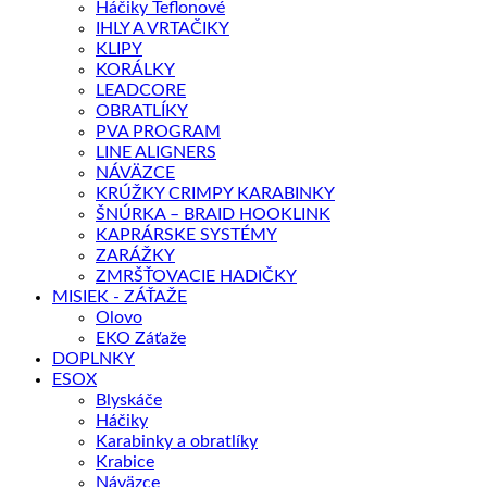
Háčiky Teflonové
IHLY A VRTAČIKY
KLIPY
KORÁLKY
LEADCORE
OBRATLÍKY
PVA PROGRAM
LINE ALIGNERS
NÁVÄZCE
KRÚŽKY CRIMPY KARABINKY
ŠNÚRKA – BRAID HOOKLINK
KAPRÁRSKE SYSTÉMY
ZARÁŽKY
ZMRŠŤOVACIE HADIČKY
MISIEK - ZÁŤAŽE
Olovo
EKO Záťaže
DOPLNKY
ESOX
Blyskáče
Háčiky
Karabinky a obratlíky
Krabice
Náväzce