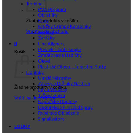
Terminal
PVA Program
Obratlíky
Žiadne produkty v košíku.
Klipy
Krúžky Crimpy Karabinky
Vrátiť sa do obchodu
Korálky
Zarážky
Line Aligners
0
Prevlek – Anti Tangle
Košík
Zmršťovacie Hadičky
Olová
Plastické Olovo – Tungsten Putty
Doplnky
Umelé Nástrahy
Závesy a Držiaky Nástrah
Žiadne produkty v košíku.
Ihly a Vrtačiky
Tyčová Bójka
Vrátiť sa do obchodu
Kaprářské Doplnky
Dezinfekcia First Aid Spray
Rybárske Oblečenie
Signalizátory
LOĎKY