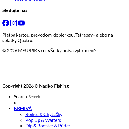
Sledujte nás
Platba kartou, prevodom, dobierkou, Tatrapay+ alebo na
splátky Quatro.
© 2026 MEUS SK s.r.o. Všetky práva vyhradené.
Copyright 2026 ©
Naďko Fishing
Search
×
KRMIVÁ
Boilies & Chytačky
Pop Up & Wafters
Dip & Booster & Púder