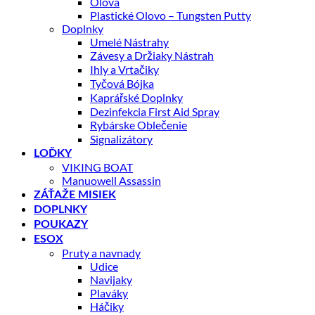
Olová
Plastické Olovo – Tungsten Putty
Doplnky
Umelé Nástrahy
Závesy a Držiaky Nástrah
Ihly a Vrtačiky
Tyčová Bójka
Kaprářské Doplnky
Dezinfekcia First Aid Spray
Rybárske Oblečenie
Signalizátory
LOĎKY
VIKING BOAT
Manuowell Assassin
ZÁŤAŽE MISIEK
DOPLNKY
POUKAZY
ESOX
Pruty a navnady
Udice
Navijaky
Plaváky
Háčiky