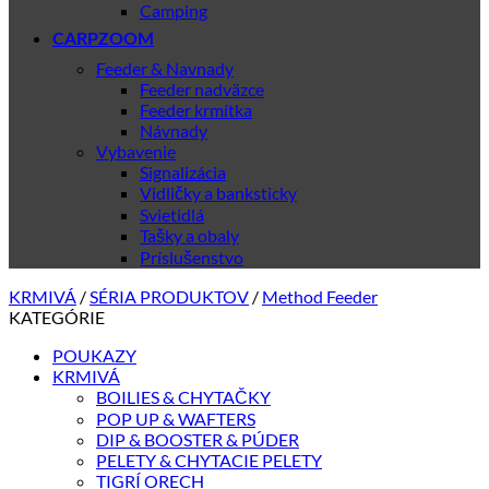
Camping
CARPZOOM
Feeder & Navnady
Feeder nadväzce
Feeder krmítka
Návnady
Vybavenie
Signalizácia
Vidličky a banksticky
Svietidlá
Tašky a obaly
Príslušenstvo
KRMIVÁ
/
SÉRIA PRODUKTOV
/
Method Feeder
KATEGÓRIE
POUKAZY
KRMIVÁ
BOILIES & CHYTAČKY
POP UP & WAFTERS
DIP & BOOSTER & PÚDER
PELETY & CHYTACIE PELETY
TIGRÍ ORECH