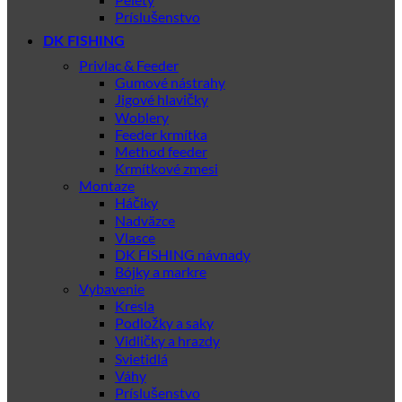
Príslušenstvo
DK FISHING
Privlac & Feeder
Gumové nástrahy
Jigové hlavičky
Woblery
Feeder krmítka
Method feeder
Krmítkové zmesi
Montaze
Háčiky
Nadväzce
Vlasce
DK FISHING návnady
Bójky a markre
Vybavenie
Kresla
Podložky a saky
Vidličky a hrazdy
Svietidlá
Váhy
Príslušenstvo