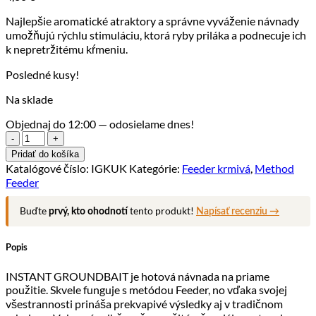
Najlepšie aromatické atraktory a správne vyváženie návnady
umožňujú rýchlu stimuláciu, ktorá ryby priláka a podnecuje ich
k nepretržitému kŕmeniu.
Posledné kusy!
Na sklade
Objednaj do 12:00 — odosielame dnes!
množstvo
INSTANT
Pridať do košíka
GROUNDBAIT
Katalógové číslo:
IGKUK
Kategórie:
Feeder krmivá
,
Method
700g
Feeder
–
Kukurica
Buďte
tento produkt!
prvý, kto ohodnotí
Napísať recenziu →
Popis
INSTANT GROUNDBAIT je hotová návnada na priame
použitie. Skvele funguje s metódou Feeder, no vďaka svojej
všestrannosti prináša prekvapivé výsledky aj v tradičnom