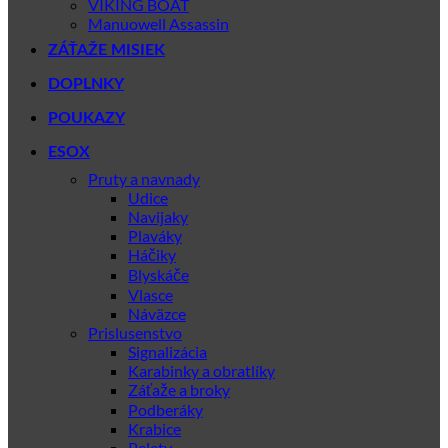
VIKING BOAT
Manuowell Assassin
ZÁŤAŽE MISIEK
DOPLNKY
POUKAZY
ESOX
Pruty a navnady
Udice
Navijaky
Plaváky
Háčiky
Blyskáče
Vlasce
Náväzce
Prislusenstvo
Signalizácia
Karabinky a obratlíky
Záťaže a broky
Podberáky
Krabice
Pelety