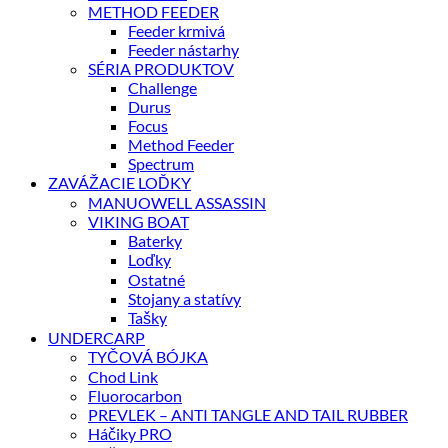
METHOD FEEDER
Feeder krmivá
Feeder nástarhy
SÉRIA PRODUKTOV
Challenge
Durus
Focus
Method Feeder
Spectrum
ZAVÁŽACIE LOĎKY
MANUOWELL ASSASSIN
VIKING BOAT
Baterky
Loďky
Ostatné
Stojany a statívy
Tašky
UNDERCARP
TYČOVÁ BÓJKA
Chod Link
Fluorocarbon
PREVLEK – ANTI TANGLE AND TAIL RUBBER
Háčiky PRO