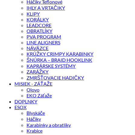
Háčiky Teflonové
IHLY A VRTAČIKY
KLIPY
KORÁLKY
LEADCORE
OBRATLÍKY
PVA PROGRAM
LINE ALIGNERS
NÁVÄZCE
KRÚŽKY CRIMPY KARABINKY
ŠNÚRKA – BRAID HOOKLINK
KAPRÁRSKE SYSTÉMY
ZARÁŽKY
ZMRŠŤOVACIE HADIČKY
MISIEK - ZÁŤAŽE
Olovo
EKO Záťaže
DOPLNKY
ESOX
Blyskáče
Háčiky
Karabinky a obratlíky
Krabice