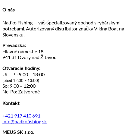
O nás
Naďko Fishing — váš špecializovaný obchod s rybárskymi
potrebami. Autorizovaný distribútor značky Viking Boat na
Slovensku.
Prevádzka:
Hlavné námestie 18
941 31 Dvory nad Žitavou
Otváracie hodiny:
Ut – Pi: 9:00 – 18:00
(obed 12:00 – 13:00)
So: 9:00 – 12:00
Ne, Po: Zatvorené
Kontakt
+421 917 410 691
info@nadkofishing.sk
MEUS SK s.r.o.