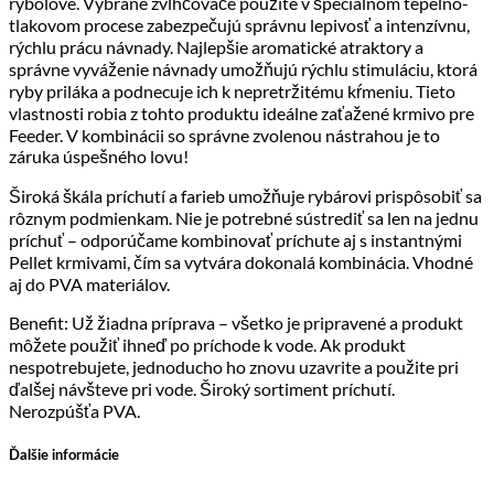
rybolove. Vybrané zvlhčovače použité v špeciálnom tepelno-
tlakovom procese zabezpečujú správnu lepivosť a intenzívnu,
rýchlu prácu návnady. Najlepšie aromatické atraktory a
správne vyváženie návnady umožňujú rýchlu stimuláciu, ktorá
ryby priláka a podnecuje ich k nepretržitému kŕmeniu. Tieto
vlastnosti robia z tohto produktu ideálne zaťažené krmivo pre
Feeder. V kombinácii so správne zvolenou nástrahou je to
záruka úspešného lovu!
Široká škála príchutí a farieb umožňuje rybárovi prispôsobiť sa
rôznym podmienkam. Nie je potrebné sústrediť sa len na jednu
príchuť – odporúčame kombinovať príchute aj s instantnými
Pellet krmivami, čím sa vytvára dokonalá kombinácia. Vhodné
aj do PVA materiálov.
Benefit: Už žiadna príprava – všetko je pripravené a produkt
môžete použiť ihneď po príchode k vode. Ak produkt
nespotrebujete, jednoducho ho znovu uzavrite a použite pri
ďalšej návšteve pri vode. Široký sortiment príchutí.
Nerozpúšťa PVA.
Ďalšie informácie