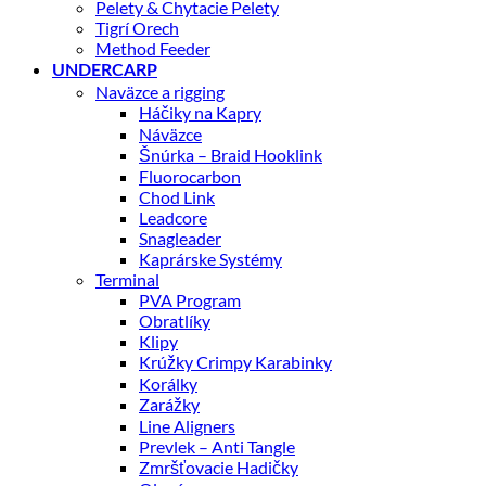
Pelety & Chytacie Pelety
Tigrí Orech
Method Feeder
UNDERCARP
Naväzce a rigging
Háčiky na Kapry
Náväzce
Šnúrka – Braid Hooklink
Fluorocarbon
Chod Link
Leadcore
Snagleader
Kaprárske Systémy
Terminal
PVA Program
Obratlíky
Klipy
Krúžky Crimpy Karabinky
Korálky
Zarážky
Line Aligners
Prevlek – Anti Tangle
Zmršťovacie Hadičky