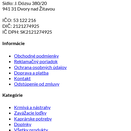
Sídlo: J. Dózsu 380/20
941 31 Dvory nad Žitavou
IČO: 53 122 216
DIČ: 2121274925
IČ DPH: SK2121274925
Informácie
Obchodné podmienky
Reklamačný poriadok
Ochrana osobných údajov
Doprava a platba
Kontakt
Odstúpenie od zmluvy
Kategórie
Krmivá a nástrahy
Zavážacie loďky
Kaprárske potreby
Doplnky
Všetky produkty