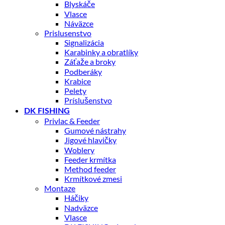
Blyskáče
Vlasce
Náväzce
Prislusenstvo
Signalizácia
Karabinky a obratlíky
Záťaže a broky
Podberáky
Krabice
Pelety
Príslušenstvo
DK FISHING
Privlac & Feeder
Gumové nástrahy
Jigové hlavičky
Woblery
Feeder krmítka
Method feeder
Krmítkové zmesi
Montaze
Háčiky
Nadväzce
Vlasce