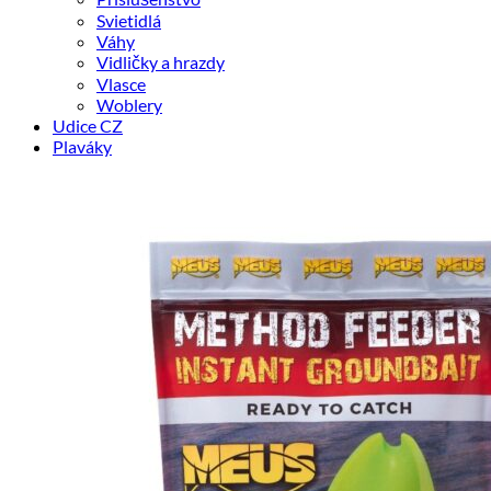
Svietidlá
Váhy
Vidličky a hrazdy
Vlasce
Woblery
Udice CZ
Plaváky