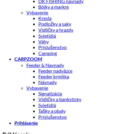
DK FISHING návnady
Bójky a markre
Vybavenie
Kresla
Podložky a saky
Vidličky a hrazdy
Svietidlá
Váhy
Príslušenstvo
Camping
CARPZOOM
Feeder & Navnady
Feeder nadväzce
Feeder krmítka
Návnady
Vybavenie
Signalizácia
Vidličky a banksticky
Svietidlá
Tašky a obaly
Príslušenstvo
Prihlásenie