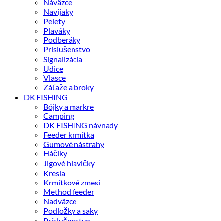
Náväzce
Navijaky
Pelety
Plaváky
Podberáky
Príslušenstvo
Signalizácia
Udice
Vlasce
Záťaže a broky
DK FISHING
Bójky a markre
Camping
DK FISHING návnady
Feeder krmítka
Gumové nástrahy
Háčiky
Jigové hlavičky
Kresla
Krmítkové zmesi
Method feeder
Nadväzce
Podložky a saky
Príslušenstvo