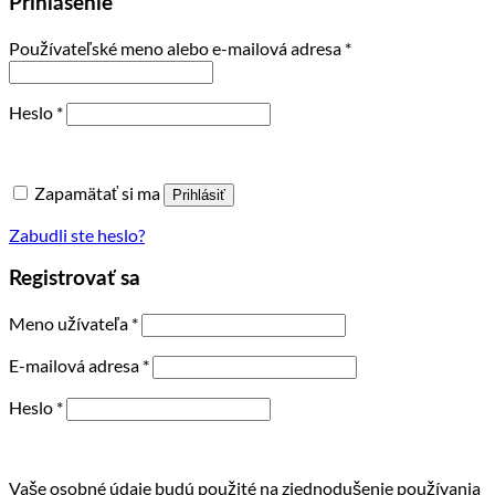
Prihlásenie
Povinné
Používateľské meno alebo e-mailová adresa
*
Povinné
Heslo
*
Zapamätať si ma
Prihlásiť
Zabudli ste heslo?
Registrovať sa
Povinné
Meno užívateľa
*
Povinné
E-mailová adresa
*
Povinné
Heslo
*
Vaše osobné údaje budú použité na zjednodušenie používania