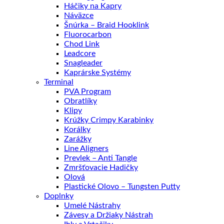
Háčiky na Kapry
Náväzce
Šnúrka – Braid Hooklink
Fluorocarbon
Chod Link
Leadcore
Snagleader
Kaprárske Systémy
Terminal
PVA Program
Obratlíky
Klipy
Krúžky Crimpy Karabinky
Korálky
Zarážky
Line Aligners
Prevlek – Anti Tangle
Zmršťovacie Hadičky
Olová
Plastické Olovo – Tungsten Putty
Doplnky
Umelé Nástrahy
Závesy a Držiaky Nástrah