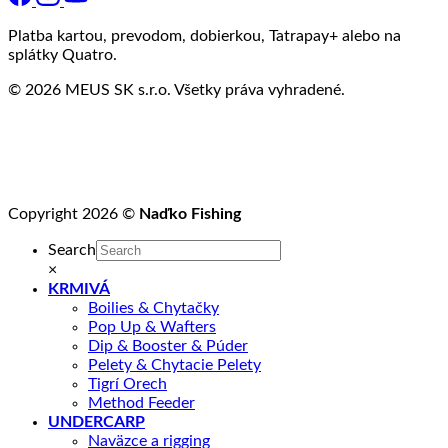
Platba kartou, prevodom, dobierkou, Tatrapay+ alebo na
splátky Quatro.
© 2026 MEUS SK s.r.o. Všetky práva vyhradené.
Copyright 2026 ©
Naďko Fishing
Search
×
KRMIVÁ
Boilies & Chytačky
Pop Up & Wafters
Dip & Booster & Púder
Pelety & Chytacie Pelety
Tigrí Orech
Method Feeder
UNDERCARP
Naväzce a rigging