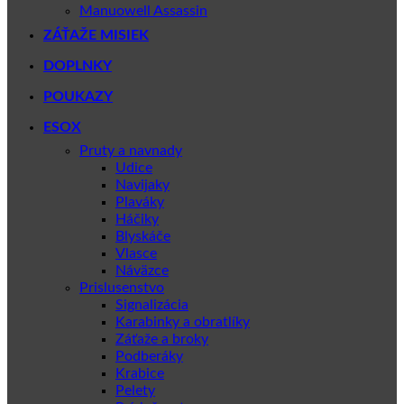
Manuowell Assassin
ZÁŤAŽE MISIEK
DOPLNKY
POUKAZY
ESOX
Pruty a navnady
Udice
Navijaky
Plaváky
Háčiky
Blyskáče
Vlasce
Náväzce
Prislusenstvo
Signalizácia
Karabinky a obratlíky
Záťaže a broky
Podberáky
Krabice
Pelety