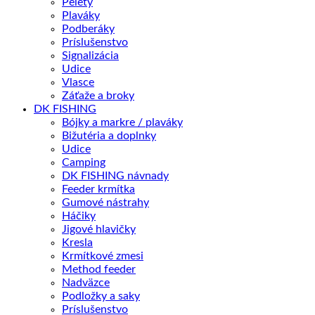
Pelety
Plaváky
Podberáky
Príslušenstvo
Signalizácia
Udice
Vlasce
Záťaže a broky
DK FISHING
Bójky a markre / plaváky
Bižutéria a doplnky
Udice
Camping
DK FISHING návnady
Feeder krmítka
Gumové nástrahy
Háčiky
Jigové hlavičky
Kresla
Krmítkové zmesi
Method feeder
Nadväzce
Podložky a saky
Príslušenstvo