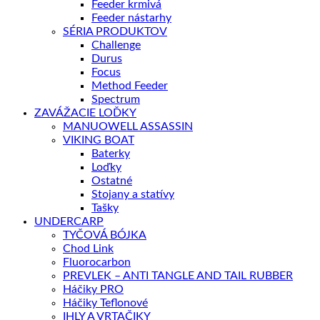
Feeder krmivá
Feeder nástarhy
SÉRIA PRODUKTOV
Challenge
Durus
Focus
Method Feeder
Spectrum
ZAVÁŽACIE LOĎKY
MANUOWELL ASSASSIN
VIKING BOAT
Baterky
Loďky
Ostatné
Stojany a statívy
Tašky
UNDERCARP
TYČOVÁ BÓJKA
Chod Link
Fluorocarbon
PREVLEK – ANTI TANGLE AND TAIL RUBBER
Háčiky PRO
Háčiky Teflonové
IHLY A VRTAČIKY