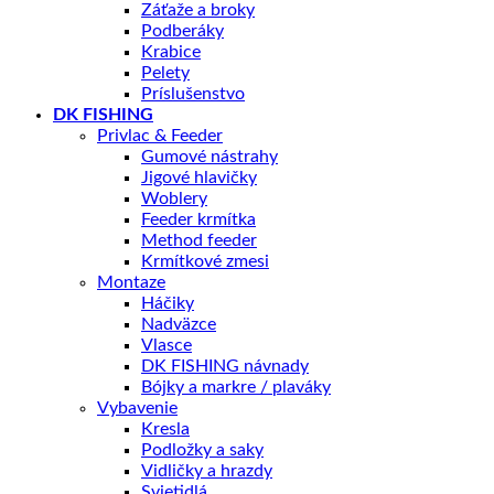
Záťaže a broky
Podberáky
Krabice
Pelety
Príslušenstvo
DK FISHING
Privlac & Feeder
Gumové nástrahy
Jigové hlavičky
Woblery
Feeder krmítka
Method feeder
Krmítkové zmesi
Montaze
Háčiky
Nadväzce
Vlasce
DK FISHING návnady
Bójky a markre / plaváky
Vybavenie
Kresla
Podložky a saky
Vidličky a hrazdy
Svietidlá