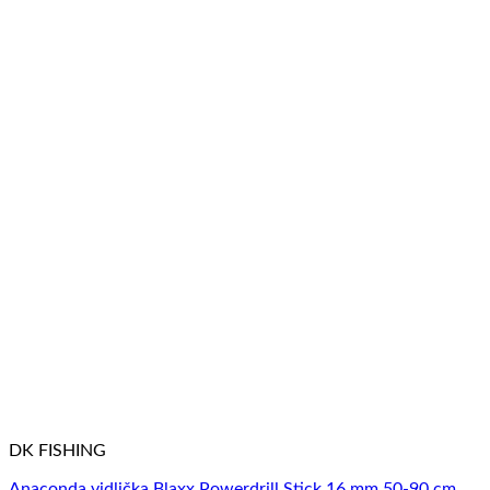
DK FISHING
Anaconda vidlička Blaxx Powerdrill Stick 16 mm 50-90 cm