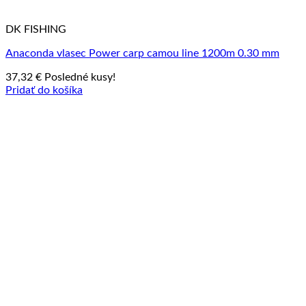
DK FISHING
Anaconda vlasec Power carp camou line 1200m 0.30 mm
37,32
€
Posledné kusy!
Pridať do košíka