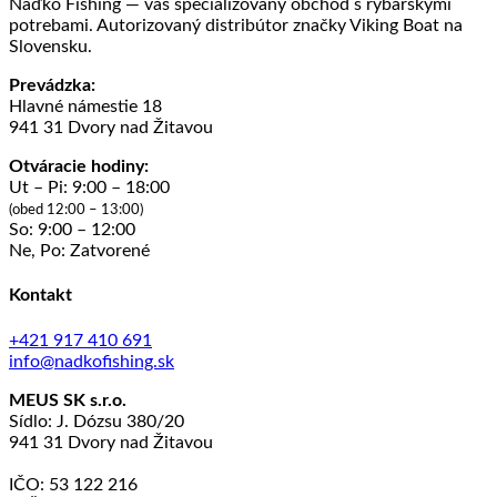
Naďko Fishing — váš špecializovaný obchod s rybárskymi
potrebami. Autorizovaný distribútor značky Viking Boat na
Slovensku.
Prevádzka:
Hlavné námestie 18
941 31 Dvory nad Žitavou
Otváracie hodiny:
Ut – Pi: 9:00 – 18:00
(obed 12:00 – 13:00)
So: 9:00 – 12:00
Ne, Po: Zatvorené
Kontakt
+421 917 410 691
info@nadkofishing.sk
MEUS SK s.r.o.
Sídlo: J. Dózsu 380/20
941 31 Dvory nad Žitavou
IČO: 53 122 216