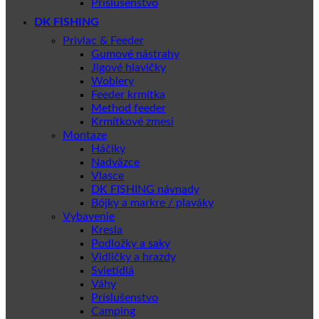
Príslušenstvo
DK FISHING
Privlac & Feeder
Gumové nástrahy
Jigové hlavičky
Woblery
Feeder krmítka
Method feeder
Krmítkové zmesi
Montaze
Háčiky
Nadväzce
Vlasce
DK FISHING návnady
Bójky a markre / plaváky
Vybavenie
Kresla
Podložky a saky
Vidličky a hrazdy
Svietidlá
Váhy
Príslušenstvo
Camping