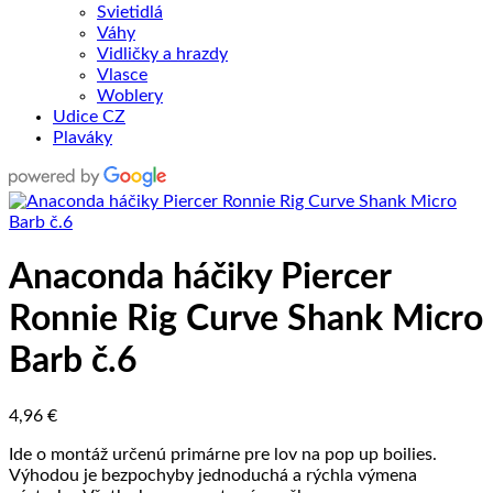
Svietidlá
Váhy
Vidličky a hrazdy
Vlasce
Woblery
Udice CZ
Plaváky
Anaconda háčiky Piercer
Ronnie Rig Curve Shank Micro
Barb č.6
4,96
€
Ide o montáž určenú primárne pre lov na pop up boilies.
Výhodou je bezpochyby jednoduchá a rýchla výmena