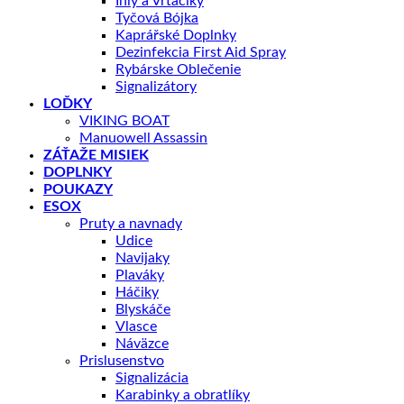
Ihly a Vrtačiky
Tyčová Bójka
Kaprářské Doplnky
Dezinfekcia First Aid Spray
Rybárske Oblečenie
Signalizátory
LOĎKY
VIKING BOAT
Manuowell Assassin
ZÁŤAŽE MISIEK
DOPLNKY
POUKAZY
ESOX
Pruty a navnady
Udice
Navijaky
Plaváky
Háčiky
Blyskáče
Vlasce
Náväzce
Prislusenstvo
Signalizácia
Karabinky a obratlíky