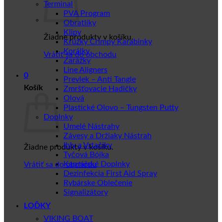
Terminal
PVA Program
Obratlíky
Klipy
Žiadne produkty v košíku.
Krúžky Crimpy Karabinky
Korálky
Vrátiť sa do obchodu
Zarážky
Line Aligners
0
Prevlek – Anti Tangle
Košík
Zmršťovacie Hadičky
Olová
Plastické Olovo – Tungsten Putty
Doplnky
Umelé Nástrahy
Závesy a Držiaky Nástrah
Ihly a Vrtačiky
Žiadne produkty v košíku.
Tyčová Bójka
Kaprářské Doplnky
Vrátiť sa do obchodu
Dezinfekcia First Aid Spray
Rybárske Oblečenie
Signalizátory
LOĎKY
VIKING BOAT