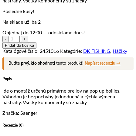
nástrahy. Všetky komponenty sú značky
Posledné kusy!
Na sklade už iba 2
Objednaj do 12:00 — odosielame dnes!
množstvo
Anaconda
Pridať do košíka
háčiky
Katalógové číslo:
2451016
Kategórie:
DK FISHING
,
Háčiky
Piercer
Ronnie
Buďte
prvý, kto ohodnotí
tento produkt!
Napísať recenziu →
Rig
Curve
Shank
Popis
Micro
Barb
Ide o montáž určenú primárne pre lov na pop up boilies.
č.6
Výhodou je bezpochyby jednoduchá a rýchla výmena
nástrahy. Všetky komponenty sú značky
Značka: Saenger
Recenzie (0)