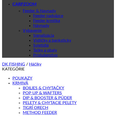
CARPZOOM
Feeder & Navnady
Feeder nadväzce
Feeder krmítka
Návnady
Vybavenie
Signalizácia
Vidličky a banksticky
Svietidlá
Tašky a obaly
Príslušenstvo
DK FISHING
/
Háčiky
KATEGÓRIE
POUKAZY
KRMIVÁ
BOILIES & CHYTAČKY
POP UP & WAFTERS
DIP & BOOSTER & PÚDER
PELETY & CHYTACIE PELETY
TIGRÍ ORECH
METHOD FEEDER