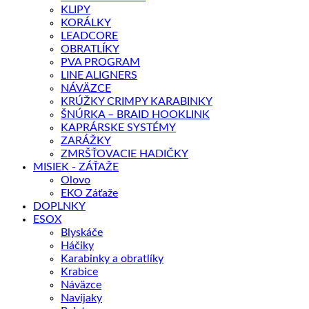
KLIPY
KORÁLKY
LEADCORE
OBRATLÍKY
PVA PROGRAM
LINE ALIGNERS
NÁVÄZCE
KRÚŽKY CRIMPY KARABINKY
ŠNÚRKA – BRAID HOOKLINK
KAPRÁRSKE SYSTÉMY
ZARÁŽKY
ZMRŠŤOVACIE HADIČKY
MISIEK - ZÁŤAŽE
Olovo
EKO Záťaže
DOPLNKY
ESOX
Blyskáče
Háčiky
Karabinky a obratlíky
Krabice
Náväzce
Navijaky