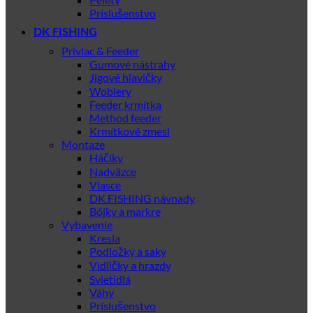
Príslušenstvo
DK FISHING
Privlac & Feeder
Gumové nástrahy
Jigové hlavičky
Woblery
Feeder krmítka
Method feeder
Krmítkové zmesi
Montaze
Háčiky
Nadväzce
Vlasce
DK FISHING návnady
Bójky a markre
Vybavenie
Kresla
Podložky a saky
Vidličky a hrazdy
Svietidlá
Váhy
Príslušenstvo