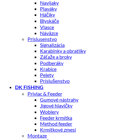
Navijaky
Plaváky
Háčiky
Blyskáče
Vlasce
Náväzce
Prislusenstvo
Signalizácia
Karabinky a obratlíky
Záťaže a broky
Podberáky
Krabice
Pelety
Príslušenstvo
DK FISHING
Privlac & Feeder
Gumové nástrahy
Jigové hlavičky
Woblery
Feeder krmítka
Method feeder
Krmítkové zmesi
Montaze