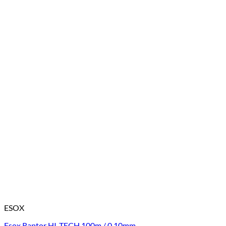
ESOX
Esox Raptor HI-TECH 100m / 0,10mm