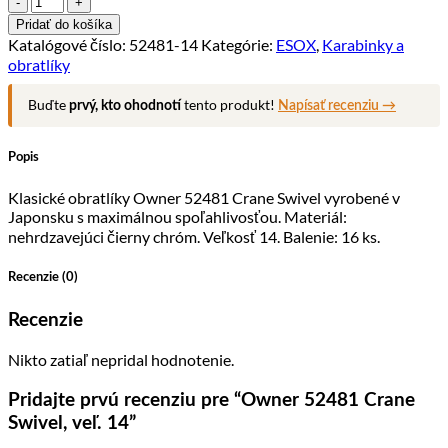
Owner
Pridať do košíka
52481
Katalógové číslo:
52481-14
Kategórie:
ESOX
,
Karabinky a
Crane
obratlíky
Swivel,
veľ.
Buďte
tento produkt!
prvý, kto ohodnotí
Napísať recenziu →
14
Popis
Klasické obratlíky Owner 52481 Crane Swivel vyrobené v
Japonsku s maximálnou spoľahlivosťou. Materiál:
nehrdzavejúci čierny chróm. Veľkosť 14. Balenie: 16 ks.
Recenzie (0)
Recenzie
Nikto zatiaľ nepridal hodnotenie.
Pridajte prvú recenziu pre “Owner 52481 Crane
Swivel, veľ. 14”