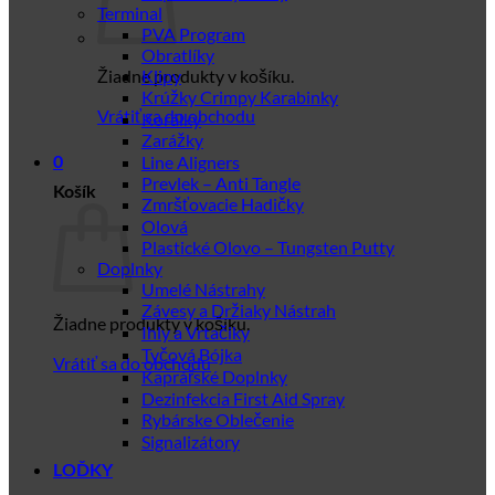
Terminal
PVA Program
Obratlíky
Žiadne produkty v košíku.
Klipy
Krúžky Crimpy Karabinky
Vrátiť sa do obchodu
Korálky
Zarážky
Line Aligners
0
Prevlek – Anti Tangle
Košík
Zmršťovacie Hadičky
Olová
Plastické Olovo – Tungsten Putty
Doplnky
Umelé Nástrahy
Závesy a Držiaky Nástrah
Žiadne produkty v košíku.
Ihly a Vrtačiky
Tyčová Bójka
Vrátiť sa do obchodu
Kaprářské Doplnky
Dezinfekcia First Aid Spray
Rybárske Oblečenie
Signalizátory
LOĎKY