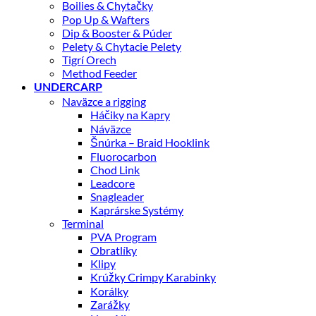
Boilies & Chytačky
Pop Up & Wafters
Dip & Booster & Púder
Pelety & Chytacie Pelety
Tigrí Orech
Method Feeder
UNDERCARP
Naväzce a rigging
Háčiky na Kapry
Náväzce
Šnúrka – Braid Hooklink
Fluorocarbon
Chod Link
Leadcore
Snagleader
Kaprárske Systémy
Terminal
PVA Program
Obratlíky
Klipy
Krúžky Crimpy Karabinky
Korálky
Zarážky