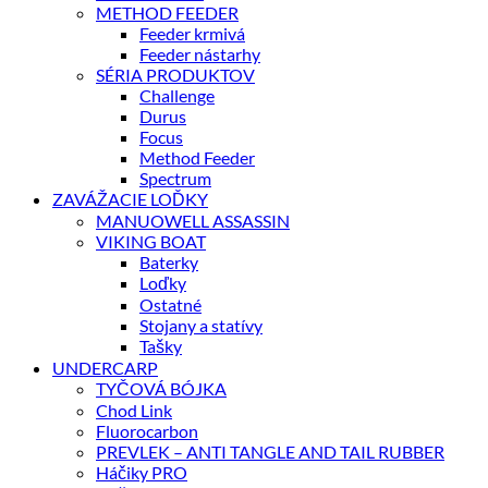
METHOD FEEDER
Feeder krmivá
Feeder nástarhy
SÉRIA PRODUKTOV
Challenge
Durus
Focus
Method Feeder
Spectrum
ZAVÁŽACIE LOĎKY
MANUOWELL ASSASSIN
VIKING BOAT
Baterky
Loďky
Ostatné
Stojany a statívy
Tašky
UNDERCARP
TYČOVÁ BÓJKA
Chod Link
Fluorocarbon
PREVLEK – ANTI TANGLE AND TAIL RUBBER
Háčiky PRO