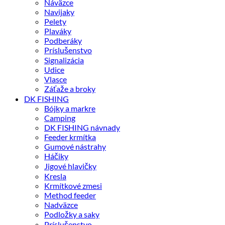
Náväzce
Navijaky
Pelety
Plaváky
Podberáky
Príslušenstvo
Signalizácia
Udice
Vlasce
Záťaže a broky
DK FISHING
Bójky a markre
Camping
DK FISHING návnady
Feeder krmítka
Gumové nástrahy
Háčiky
Jigové hlavičky
Kresla
Krmítkové zmesi
Method feeder
Nadväzce
Podložky a saky
Príslušenstvo