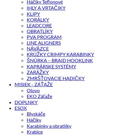
Háčiky Teflonové
IHLY A VRTAČIKY
KLIPY
KORÁLKY
LEADCORE
OBRATLÍKY
PVA PROGRAM
LINE ALIGNERS
NÁVÄZCE
KRÚŽKY CRIMPY KARABINKY
ŠNÚRKA – BRAID HOOKLINK
KAPRÁRSKE SYSTÉMY
ZARÁŽKY
ZMRŠŤOVACIE HADIČKY
MISIEK - ZÁŤAŽE
Olovo
EKO Záťaže
DOPLNKY
ESOX
Blyskáče
Háčiky
Karabinky a obratlíky
Krabice