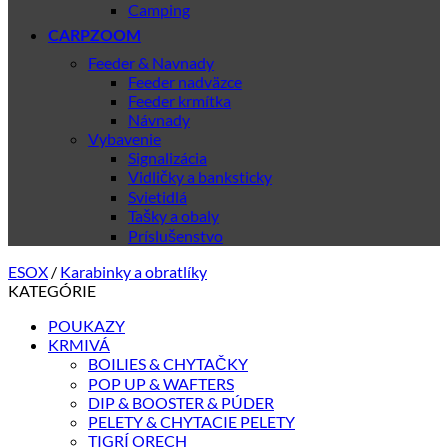
Camping
CARPZOOM
Feeder & Navnady
Feeder nadväzce
Feeder krmítka
Návnady
Vybavenie
Signalizácia
Vidličky a banksticky
Svietidlá
Tašky a obaly
Príslušenstvo
ESOX
/
Karabinky a obratlíky
KATEGÓRIE
POUKAZY
KRMIVÁ
BOILIES & CHYTAČKY
POP UP & WAFTERS
DIP & BOOSTER & PÚDER
PELETY & CHYTACIE PELETY
TIGRÍ ORECH