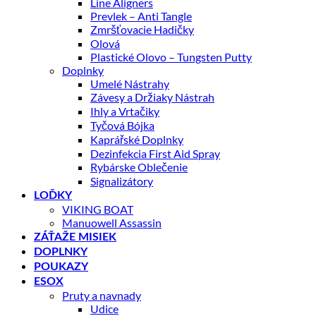
Line Aligners
Prevlek – Anti Tangle
Zmršťovacie Hadičky
Olová
Plastické Olovo – Tungsten Putty
Doplnky
Umelé Nástrahy
Závesy a Držiaky Nástrah
Ihly a Vrtačiky
Tyčová Bójka
Kaprářské Doplnky
Dezinfekcia First Aid Spray
Rybárske Oblečenie
Signalizátory
LOĎKY
VIKING BOAT
Manuowell Assassin
ZÁŤAŽE MISIEK
DOPLNKY
POUKAZY
ESOX
Pruty a navnady
Udice