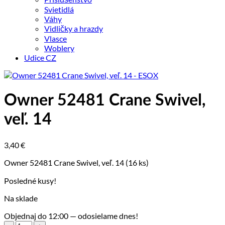
Svietidlá
Váhy
Vidličky a hrazdy
Vlasce
Woblery
Udice CZ
Owner 52481 Crane Swivel,
veľ. 14
3,40
€
Owner 52481 Crane Swivel, veľ. 14 (16 ks)
Posledné kusy!
Na sklade
Objednaj do 12:00 — odosielame dnes!
množstvo