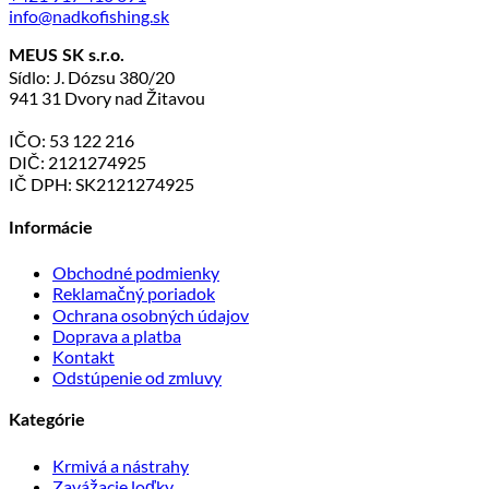
info@nadkofishing.sk
MEUS SK s.r.o.
Sídlo: J. Dózsu 380/20
941 31 Dvory nad Žitavou
IČO: 53 122 216
DIČ: 2121274925
IČ DPH: SK2121274925
Informácie
Obchodné podmienky
Reklamačný poriadok
Ochrana osobných údajov
Doprava a platba
Kontakt
Odstúpenie od zmluvy
Kategórie
Krmivá a nástrahy
Zavážacie loďky