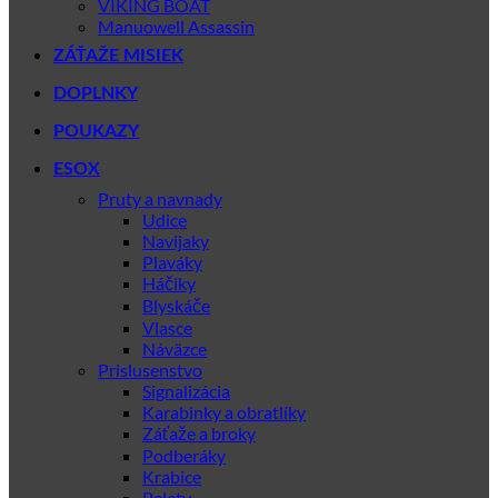
VIKING BOAT
Manuowell Assassin
ZÁŤAŽE MISIEK
DOPLNKY
POUKAZY
ESOX
Pruty a navnady
Udice
Navijaky
Plaváky
Háčiky
Blyskáče
Vlasce
Náväzce
Prislusenstvo
Signalizácia
Karabinky a obratlíky
Záťaže a broky
Podberáky
Krabice
Pelety