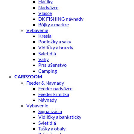
Háčiky
Nadväzce
Vlasce
DK FISHING návnady
Bójky a markre
Vybavenie
Kresla
Podložky a saky
Vidličky a hrazdy
Svietidlá
Váhy
Príslušenstvo
Camping
CARPZOOM
Feeder & Navnady
Feeder nadväzce
Feeder krmítka
Návnady
Vybavenie
Signalizácia
Vidličky a banksticky
Svietidlá
Tašky a obaly