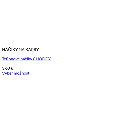
HÁČIKY NA KAPRY
Teflónové háčiky CHODDY
3,60
€
Výber možností
Tento
produkt
má
viacero
variantov.
Možnosti
si
môžete