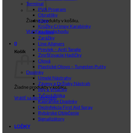
Terminal
PVA Program
Obratlíky
Žiadne produkty v košíku.
Klipy
Krúžky Crimpy Karabinky
Vrátiť sa do obchodu
Korálky
Zarážky
Line Aligners
0
Prevlek – Anti Tangle
Košík
Zmršťovacie Hadičky
Olová
Plastické Olovo – Tungsten Putty
Doplnky
Umelé Nástrahy
Závesy a Držiaky Nástrah
Žiadne produkty v košíku.
Ihly a Vrtačiky
Tyčová Bójka
Vrátiť sa do obchodu
Kaprářské Doplnky
Dezinfekcia First Aid Spray
Rybárske Oblečenie
Signalizátory
LOĎKY