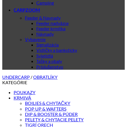
Camping
CARPZOOM
Feeder & Navnady
Feeder nadväzce
Feeder krmítka
Návnady
Vybavenie
Signalizácia
Vidličky a banksticky
Svietidlá
Tašky a obaly
Príslušenstvo
UNDERCARP
/
OBRATLÍKY
KATEGÓRIE
POUKAZY
KRMIVÁ
BOILIES & CHYTAČKY
POP UP & WAFTERS
DIP & BOOSTER & PÚDER
PELETY & CHYTACIE PELETY
TIGRÍ ORECH