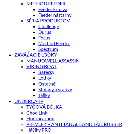
METHOD FEEDER
Feeder krmivá
Feeder nástarhy
SÉRIA PRODUKTOV
Challenge
Durus
Focus
Method Feeder
Spectrum
ZAVÁŽACIE LOĎKY
MANUOWELL ASSASSIN
VIKING BOAT
Baterky
Loďky
Ostatné
Stojany a statívy
Tašky
UNDERCARP
TYČOVÁ BÓJKA
Chod Link
Fluorocarbon
PREVLEK – ANTI TANGLE AND TAIL RUBBER
Háčiky PRO