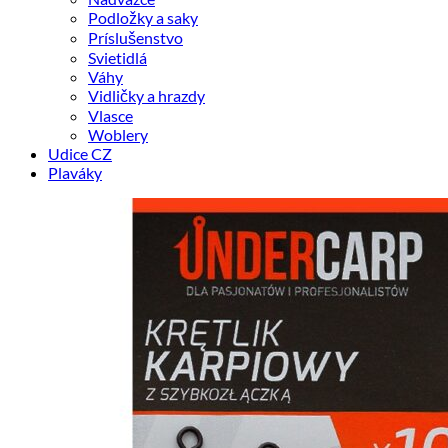
Podložky a saky
Príslušenstvo
Svietidlá
Váhy
Vidličky a hrazdy
Vlasce
Woblery
Udice CZ
Plaváky