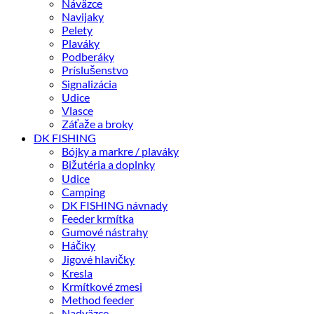
Náväzce
Navijaky
Pelety
Plaváky
Podberáky
Príslušenstvo
Signalizácia
Udice
Vlasce
Záťaže a broky
DK FISHING
Bójky a markre / plaváky
Bižutéria a doplnky
Udice
Camping
DK FISHING návnady
Feeder krmítka
Gumové nástrahy
Háčiky
Jigové hlavičky
Kresla
Krmítkové zmesi
Method feeder
Nadväzce