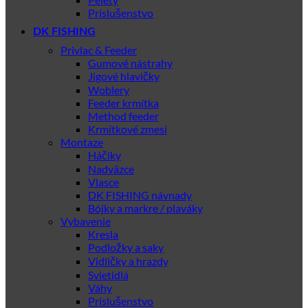
Príslušenstvo
DK FISHING
Privlac & Feeder
Gumové nástrahy
Jigové hlavičky
Woblery
Feeder krmítka
Method feeder
Krmítkové zmesi
Montaze
Háčiky
Nadväzce
Vlasce
DK FISHING návnady
Bójky a markre / plaváky
Vybavenie
Kresla
Podložky a saky
Vidličky a hrazdy
Svietidlá
Váhy
Príslušenstvo