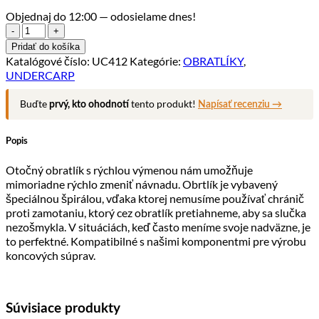
Objednaj do 12:00 — odosielame dnes!
množstvo
Obratlík
Pridať do košíka
s
Katalógové číslo:
UC412
Kategórie:
OBRATLÍKY
,
rýchlospojkov
UNDERCARP
Buďte
tento produkt!
prvý, kto ohodnotí
Napísať recenziu →
Popis
Otočný obratlík s rýchlou výmenou nám umožňuje
mimoriadne rýchlo zmeniť návnadu. Obrtlík je vybavený
špeciálnou špirálou, vďaka ktorej nemusíme používať chránič
proti zamotaniu, ktorý cez obratlík pretiahneme, aby sa slučka
nezošmykla. V situáciách, keď často meníme svoje nadväzne, je
to perfektné. Kompatibilné s našimi komponentmi pre výrobu
koncových súprav.
Súvisiace produkty