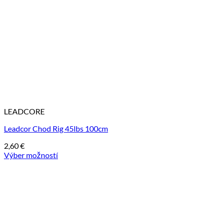
LEADCORE
Leadcor Chod Rig 45lbs 100cm
2,60
€
Výber možností
Tento
produkt
má
viacero
variantov.
Možnosti