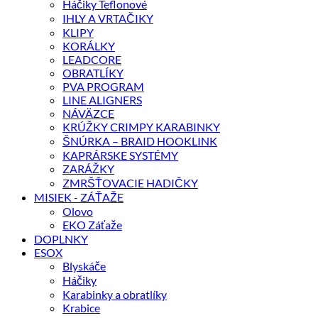
Háčiky Teflonové
IHLY A VRTAČIKY
KLIPY
KORÁLKY
LEADCORE
OBRATLÍKY
PVA PROGRAM
LINE ALIGNERS
NÁVÄZCE
KRÚŽKY CRIMPY KARABINKY
ŠNÚRKA – BRAID HOOKLINK
KAPRÁRSKE SYSTÉMY
ZARÁŽKY
ZMRŠŤOVACIE HADIČKY
MISIEK - ZÁŤAŽE
Olovo
EKO Záťaže
DOPLNKY
ESOX
Blyskáče
Háčiky
Karabinky a obratlíky
Krabice