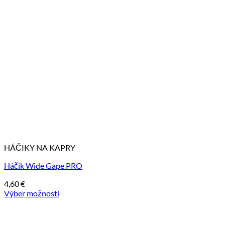
HÁČIKY NA KAPRY
Háčik Wide Gape PRO
4,60
€
Výber možností
Tento
produkt
má