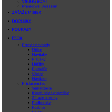
VIKING BOAT
Manuowell Assassin
ZÁŤAŽE MISIEK
DOPLNKY
POUKAZY
ESOX
Pruty a navnady
Udice
Navijaky
Plaváky
Háčiky
Blyskáče
Vlasce
Náväzce
Prislusenstvo
Signalizácia
Karabinky a obratlíky
Záťaže a broky
Podberáky
Krabice
Pelety