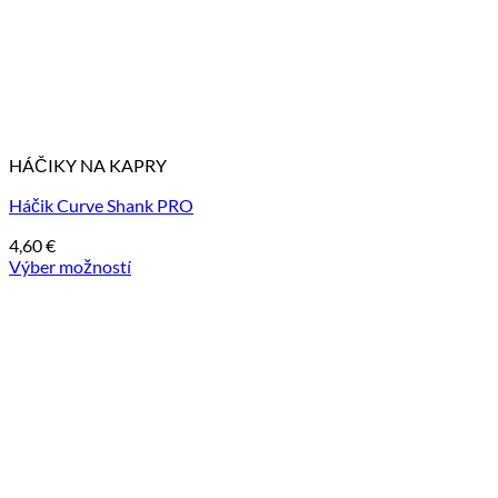
HÁČIKY NA KAPRY
Háčik Curve Shank PRO
4,60
€
Výber možností
Tento
produkt
má
viacero
variantov.
Možnosti
si
môžete
vybrať
na